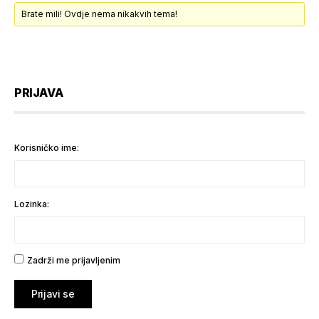
Brate mili! Ovdje nema nikakvih tema!
PRIJAVA
Korisničko ime:
Lozinka:
Zadrži me prijavljenim
Prijavi se