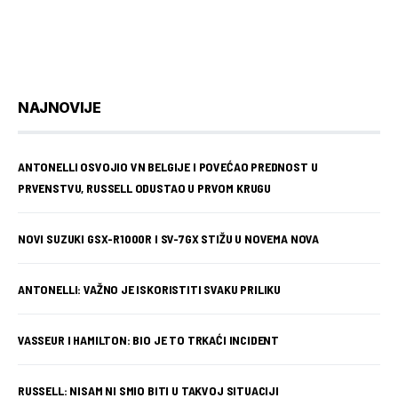
NAJNOVIJE
ANTONELLI OSVOJIO VN BELGIJE I POVEĆAO PREDNOST U
PRVENSTVU, RUSSELL ODUSTAO U PRVOM KRUGU
NOVI SUZUKI GSX-R1000R I SV-7GX STIŽU U NOVEMA NOVA
ANTONELLI: VAŽNO JE ISKORISTITI SVAKU PRILIKU
VASSEUR I HAMILTON: BIO JE TO TRKAĆI INCIDENT
RUSSELL: NISAM NI SMIO BITI U TAKVOJ SITUACIJI