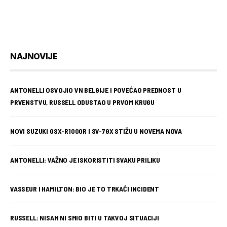
NAJNOVIJE
ANTONELLI OSVOJIO VN BELGIJE I POVEĆAO PREDNOST U
PRVENSTVU, RUSSELL ODUSTAO U PRVOM KRUGU
NOVI SUZUKI GSX-R1000R I SV-7GX STIŽU U NOVEMA NOVA
ANTONELLI: VAŽNO JE ISKORISTITI SVAKU PRILIKU
VASSEUR I HAMILTON: BIO JE TO TRKAĆI INCIDENT
RUSSELL: NISAM NI SMIO BITI U TAKVOJ SITUACIJI