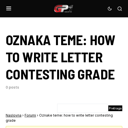
OZNAKA TEME:
HOW
TO WRITE LETTER
CONTESTING GRADE
0 posts
Naslovna
›
Forumi
›
Oznake teme: how to write letter contesting
grade