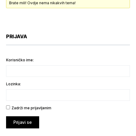
Brate mili! Ovdje nema nikakvih tema!
PRIJAVA
Korisničko ime:
Lozinka:
Zadrži me prijavljenim
Prijavi se