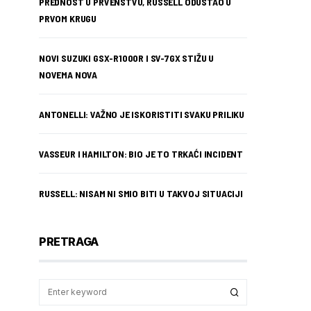
PREDNOST U PRVENSTVU, RUSSELL ODUSTAO U
PRVOM KRUGU
NOVI SUZUKI GSX-R1000R I SV-7GX STIŽU U
NOVEMA NOVA
ANTONELLI: VAŽNO JE ISKORISTITI SVAKU PRILIKU
VASSEUR I HAMILTON: BIO JE TO TRKAĆI INCIDENT
RUSSELL: NISAM NI SMIO BITI U TAKVOJ SITUACIJI
PRETRAGA