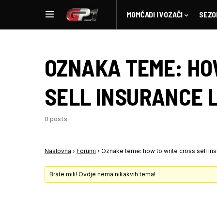
MOMČADI I VOZAČI
SEZO
OZNAKA TEME:
HO
SELL INSURANCE 
0 posts
Naslovna
›
Forumi
›
Oznake teme: how to write cross sell ins
Brate mili! Ovdje nema nikakvih tema!