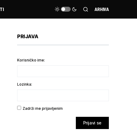
TI
ARHIVA
PRIJAVA
Korisničko ime:
Lozinka:
Zadrži me prijavljenim
Prijavi se