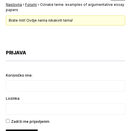
Naslovna
›
Forumi
›
Oznake teme: examples of argumentative essay
papers
Brate mili! Ovdje nema nikakvih tema!
PRIJAVA
Korisničko ime:
Lozinka:
Zadrži me prijavljenim