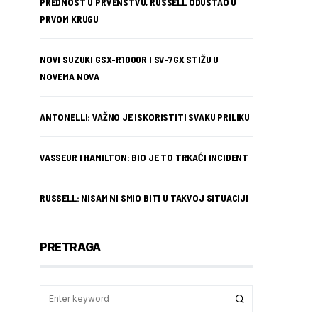
PREDNOST U PRVENSTVU, RUSSELL ODUSTAO U
PRVOM KRUGU
NOVI SUZUKI GSX-R1000R I SV-7GX STIŽU U
NOVEMA NOVA
ANTONELLI: VAŽNO JE ISKORISTITI SVAKU PRILIKU
VASSEUR I HAMILTON: BIO JE TO TRKAĆI INCIDENT
RUSSELL: NISAM NI SMIO BITI U TAKVOJ SITUACIJI
PRETRAGA