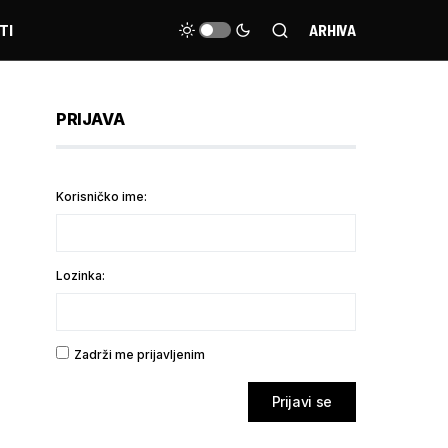
TI
ARHIVA
PRIJAVA
Korisničko ime:
Lozinka:
Zadrži me prijavljenim
Prijavi se