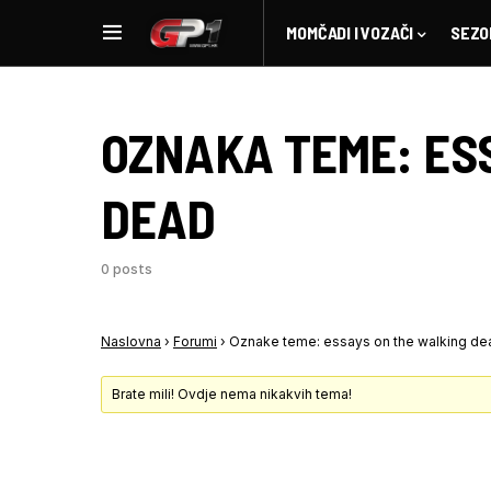
MOMČADI I VOZAČI
SEZO
OZNAKA TEME:
ES
DEAD
0 posts
Naslovna
›
Forumi
›
Oznake teme: essays on the walking de
Brate mili! Ovdje nema nikakvih tema!