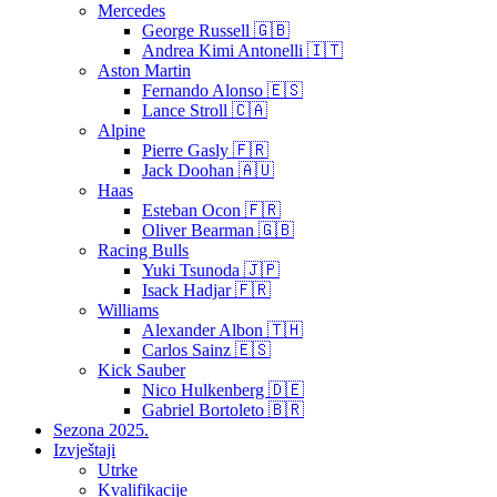
Mercedes
George Russell 🇬🇧
Andrea Kimi Antonelli 🇮🇹
Aston Martin
Fernando Alonso 🇪🇸
Lance Stroll 🇨🇦
Alpine
Pierre Gasly 🇫🇷
Jack Doohan 🇦🇺
Haas
Esteban Ocon 🇫🇷
Oliver Bearman 🇬🇧
Racing Bulls
Yuki Tsunoda 🇯🇵
Isack Hadjar 🇫🇷
Williams
Alexander Albon 🇹🇭
Carlos Sainz 🇪🇸
Kick Sauber
Nico Hulkenberg 🇩🇪
Gabriel Bortoleto 🇧🇷
Sezona 2025.
Izvještaji
Utrke
Kvalifikacije