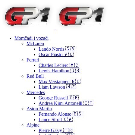
Momčadi i vozači
McLaren
Lando Norris 🇬🇧
Oscar Piastri 🇦🇺
Ferrari
Charles Leclerc 🇲🇨
Lewis Hamilton 🇬🇧
Red Bull
Max Verstappen 🇳🇱
Liam Lawson 🇳🇿
Mercedes
George Russell 🇬🇧
Andrea Kimi Antonelli 🇮🇹
Aston Martin
Fernando Alonso 🇪🇸
Lance Stroll 🇨🇦
Alpine
Pierre Gasly 🇫🇷