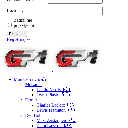
Lozinka:
Zadrži me
prijavljenim
Prijavi se
Registriraj se
Momčadi i vozači
McLaren
Lando Norris 🇬🇧
Oscar Piastri 🇦🇺
Ferrari
Charles Leclerc 🇲🇨
Lewis Hamilton 🇬🇧
Red Bull
Max Verstappen 🇳🇱
Liam Lawson 🇳🇿