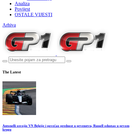
Analiza
Povijest
OSTALE VIJESTI
Arhiva
The Latest
Antonelli osvojio VN Belgije i povećao prednost u prvenstvu, Russell odustao u prvom
krugu