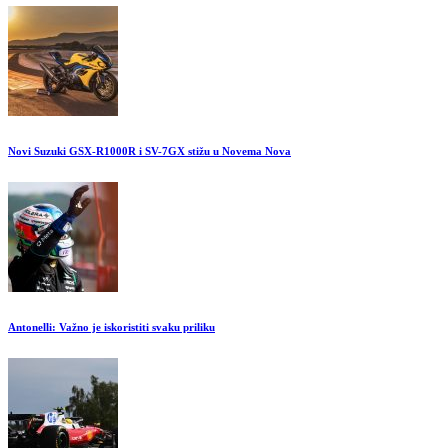
Novi Suzuki GSX-R1000R i SV-7GX stižu u Novema Nova
Antonelli: Važno je iskoristiti svaku priliku