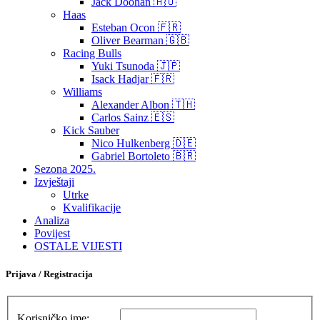
Jack Doohan 🇦🇺
Haas
Esteban Ocon 🇫🇷
Oliver Bearman 🇬🇧
Racing Bulls
Yuki Tsunoda 🇯🇵
Isack Hadjar 🇫🇷
Williams
Alexander Albon 🇹🇭
Carlos Sainz 🇪🇸
Kick Sauber
Nico Hulkenberg 🇩🇪
Gabriel Bortoleto 🇧🇷
Sezona 2025.
Izvještaji
Utrke
Kvalifikacije
Analiza
Povijest
OSTALE VIJESTI
Prijava / Registracija
Korisničko ime: