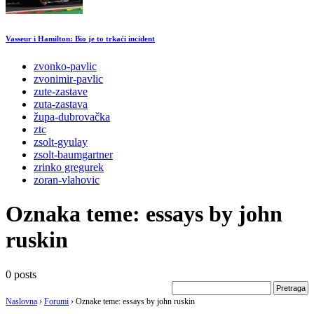
Vasseur i Hamilton: Bio je to trkaći incident
zvonko-pavlic
zvonimir-pavlic
zute-zastave
zuta-zastava
župa-dubrovačka
ztc
zsolt-gyulay
zsolt-baumgartner
zrinko gregurek
zoran-vlahovic
Oznaka teme:
essays by john
ruskin
0 posts
Naslovna
›
Forumi
›
Oznake teme: essays by john ruskin