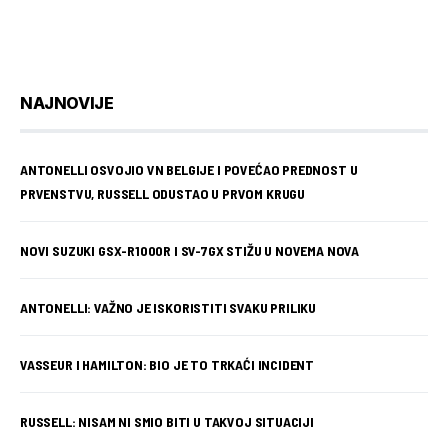
NAJNOVIJE
ANTONELLI OSVOJIO VN BELGIJE I POVEĆAO PREDNOST U
PRVENSTVU, RUSSELL ODUSTAO U PRVOM KRUGU
NOVI SUZUKI GSX-R1000R I SV-7GX STIŽU U NOVEMA NOVA
ANTONELLI: VAŽNO JE ISKORISTITI SVAKU PRILIKU
VASSEUR I HAMILTON: BIO JE TO TRKAĆI INCIDENT
RUSSELL: NISAM NI SMIO BITI U TAKVOJ SITUACIJI