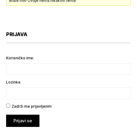
Brate mili! Ovdje nema nikakvih tema!
PRIJAVA
Korisničko ime:
Lozinka:
Zadrži me prijavljenim
Prijavi se