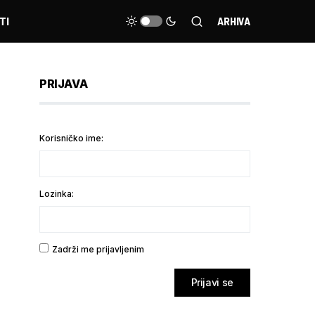
TI
ARHIVA
PRIJAVA
Korisničko ime:
Lozinka:
Zadrži me prijavljenim
Prijavi se