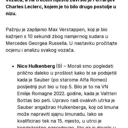
Charles Leclerc, kojem je to bilo drugo postolje u
nizu.
Pažnju je zaplijenio Max Verstappen, koji je bio
kažnjen s 10 sekundi zbog namjernog sudara u
Mercedes Georgea Russella. U nastavku pročitajte
ocjenu i analizu svakog vozača.
Nico Hulkenberg
(9) – Morali smo pogledati
prilično daleko u prošlost kako bi se podsjetili
kada je Sauber (po starome Alfa Romeo)
posljednji put bio u top 5. Bilo je to na VN
Emilije Romagne 2022. godine, kada je Valtteri
Bottas bio peti. Upravo radi ovakvih utrka je
Sauber angažirao Hulkenberga, koji od limuna
može napraviti sjajnu limunadu. Iako se
kvalificirao tek na 15. mjesto, u utrci je
konzistentno napredovao, što ga je dovelo u