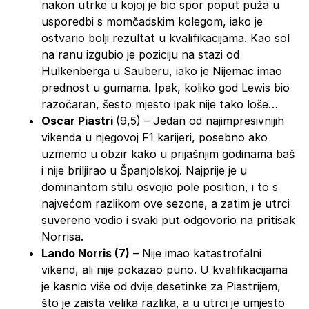
nakon utrke u kojoj je bio spor poput puža u
usporedbi s momčadskim kolegom, iako je
ostvario bolji rezultat u kvalifikacijama. Kao sol
na ranu izgubio je poziciju na stazi od
Hulkenberga u Sauberu, iako je Nijemac imao
prednost u gumama. Ipak, koliko god Lewis bio
razočaran, šesto mjesto ipak nije tako loše…
Oscar Piastri
(9,5) – Jedan od najimpresivnijih
vikenda u njegovoj F1 karijeri, posebno ako
uzmemo u obzir kako u prijašnjim godinama baš
i nije briljirao u Španjolskoj. Najprije je u
dominantom stilu osvojio pole position, i to s
najvećom razlikom ove sezone, a zatim je utrci
suvereno vodio i svaki put odgovorio na pritisak
Norrisa.
Lando Norris (7)
– Nije imao katastrofalni
vikend, ali nije pokazao puno. U kvalifikacijama
je kasnio više od dvije desetinke za Piastrijem,
što je zaista velika razlika, a u utrci je umjesto