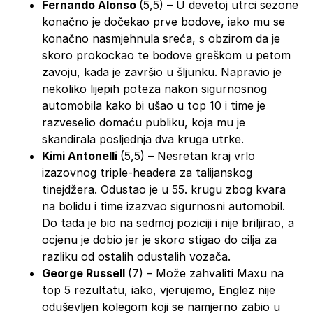
Fernando Alonso
(5,5) – U devetoj utrci sezone
konačno je dočekao prve bodove, iako mu se
konačno nasmjehnula sreća, s obzirom da je
skoro prokockao te bodove greškom u petom
zavoju, kada je završio u šljunku. Napravio je
nekoliko lijepih poteza nakon sigurnosnog
automobila kako bi ušao u top 10 i time je
razveselio domaću publiku, koja mu je
skandirala posljednja dva kruga utrke.
Kimi Antonelli
(5,5) – Nesretan kraj vrlo
izazovnog triple-headera za talijanskog
tinejdžera. Odustao je u 55. krugu zbog kvara
na bolidu i time izazvao sigurnosni automobil.
Do tada je bio na sedmoj poziciji i nije briljirao, a
ocjenu je dobio jer je skoro stigao do cilja za
razliku od ostalih odustalih vozača.
George Russell
(7) – Može zahvaliti Maxu na
top 5 rezultatu, iako, vjerujemo, Englez nije
oduševljen kolegom koji se namjerno zabio u