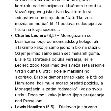
kontrolu nad emocijama u ključnom trenutku.
Vozač njegovog iskustva i kvalitete to si
jednostavno ne smije dopuštati. Tko zna,
možda će mu baš tih 11 bodova nedostajati za
titulu na kraju sezone…
Charles Leclerc
(8,5) – Monegažanin se
kvalificirao lošije od momčadskog kolege, ali
istaknimo kako je samo jednom bio na stazi u
Q3 jer je imao samo jedan set mekanih guma.
Bila je to strateška odluka Ferrarija, jer je
Leclerc zbog toga imao dva svježa seta srednje
tvrdih guma u utrci, koje je maksimalno
iskoristio. Brzo je demonstrirao kako je brži od
Hamiltona, koji mu je morao predati poziciju, a
Monegažanin je zatim “odmaglio” i vozio svoju
utrku. Dodajmo i kako je imao lijepo pretjecanje
nad Russellom.
Lewis Hamilton
(5,5) – Dijelovao je shrvano