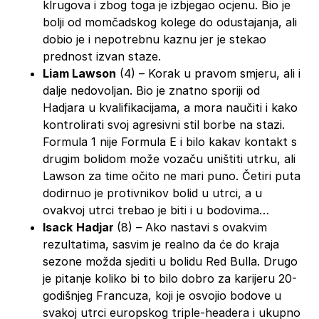
klrugova i zbog toga je izbjegao ocjenu. Bio je
bolji od momčadskog kolege do odustajanja, ali
dobio je i nepotrebnu kaznu jer je stekao
prednost izvan staze.
Liam Lawson
(4) – Korak u pravom smjeru, ali i
dalje nedovoljan. Bio je znatno sporiji od
Hadjara u kvalifikacijama, a mora naučiti i kako
kontrolirati svoj agresivni stil borbe na stazi.
Formula 1 nije Formula E i bilo kakav kontakt s
drugim bolidom može vozaču uništiti utrku, ali
Lawson za time očito ne mari puno. Četiri puta
dodirnuo je protivnikov bolid u utrci, a u
ovakvoj utrci trebao je biti i u bodovima…
Isack
Hadjar
(8) – Ako nastavi s ovakvim
rezultatima, sasvim je realno da će do kraja
sezone možda sjediti u bolidu Red Bulla. Drugo
je pitanje koliko bi to bilo dobro za karijeru 20-
godišnjeg Francuza, koji je osvojio bodove u
svakoj utrci europskog triple-headera i ukupno