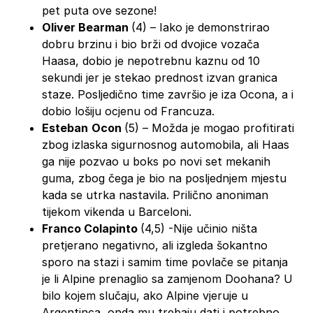
pet puta ove sezone!
Oliver Bearman
(4) – Iako je demonstrirao
dobru brzinu i bio brži od dvojice vozača
Haasa, dobio je nepotrebnu kaznu od 10
sekundi jer je stekao prednost izvan granica
staze. Posljedično time završio je iza Ocona, a i
dobio lošiju ocjenu od Francuza.
Esteban
Ocon
(5) – Možda je mogao profitirati
zbog izlaska sigurnosnog automobila, ali Haas
ga nije pozvao u boks po novi set mekanih
guma, zbog čega je bio na posljednjem mjestu
kada se utrka nastavila. Prilično anoniman
tijekom vikenda u Barceloni.
Franco Colapinto
(4,5) -Nije učinio ništa
pretjerano negativno, ali izgleda šokantno
sporo na stazi i samim time povlače se pitanja
je li Alpine prenaglio sa zamjenom Doohana? U
bilo kojem slučaju, ako Alpine vjeruje u
Argentinca, onda mu trebaju dati i potrebno