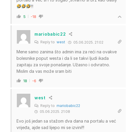
!!!
5
-18
mariobabic22
Reply to
west
05.06.2025. 21:02
Mene samo zanima što admin ima za reći na ovakve
bolesnike poput westa i da li se takvi ljudi ikada
zapitaju za svoje ponašanje. Užasno i odvratno.
Mislim da vas može sram biti
18
-6
west
Reply to
mariobabic22
05.06.2025. 21:08
Evo još jedan sa stažom dva dana na portalu a već
vrijeđa, ajde sad lijepo mi se izvini!!!