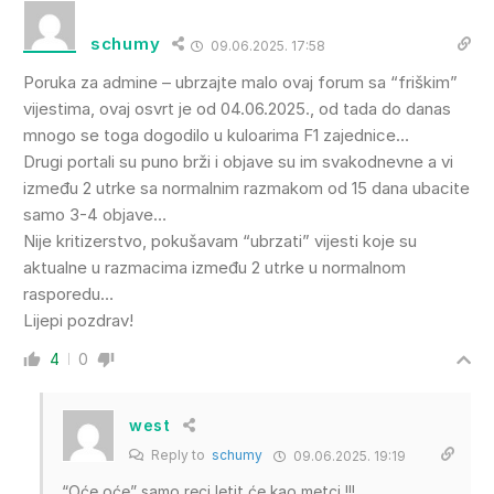
schumy
09.06.2025. 17:58
Poruka za admine – ubrzajte malo ovaj forum sa “friškim”
vijestima, ovaj osvrt je od 04.06.2025., od tada do danas
mnogo se toga dogodilo u kuloarima F1 zajednice…
Drugi portali su puno brži i objave su im svakodnevne a vi
između 2 utrke sa normalnim razmakom od 15 dana ubacite
samo 3-4 objave…
Nije kritizerstvo, pokušavam “ubrzati” vijesti koje su
aktualne u razmacima između 2 utrke u normalnom
rasporedu…
Lijepi pozdrav!
4
0
west
Reply to
schumy
09.06.2025. 19:19
“Oće,oće” samo reci letit će kao metci !!!