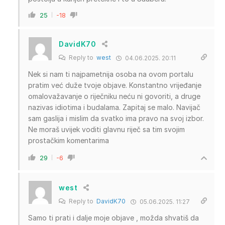
25
-18
DavidK70
Reply to
west
04.06.2025. 20:11
Nek si nam ti najpametnija osoba na ovom portalu
pratim već duže tvoje objave. Konstantno vrijeđanje
omalovažavanje o riječniku neću ni govoriti, a druge
nazivas idiotima i budalama. Zapitaj se malo. Navijač
sam gaslija i mislim da svatko ima pravo na svoj izbor.
Ne moraš uvijek voditi glavnu riječ sa tim svojim
prostačkim komentarima
29
-6
west
Reply to
DavidK70
05.06.2025. 11:27
Samo ti prati i dalje moje objave , možda shvatiš da