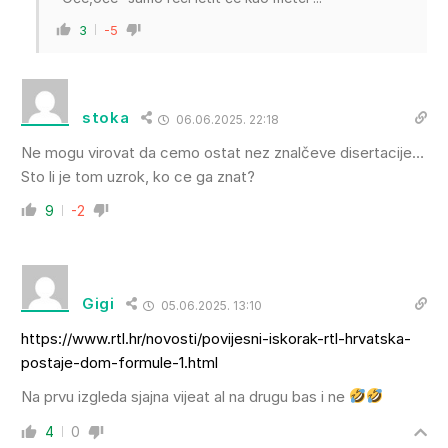
3
-5
stoka
06.06.2025. 22:18
Ne mogu virovat da cemo ostat nez znalčeve disertacije…
Sto li je tom uzrok, ko ce ga znat?
9
-2
Gigi
05.06.2025. 13:10
https://www.rtl.hr/novosti/povijesni-iskorak-rtl-hrvatska-
postaje-dom-formule-1.html
Na prvu izgleda sjajna vijeat al na drugu bas i ne
4
0