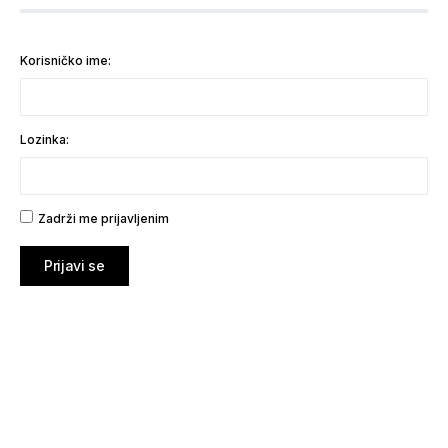
Korisničko ime:
Lozinka:
Zadrži me prijavljenim
Prijavi se