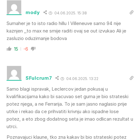
mody
04.06.2025. 15:38
Sumaher je to isto radio hillu I Villeneuve samo 94 nije
kaznjen ,,to max ne smije raditi ovaj se out izvukao Ali je
zasluzio oduzimanje bodova
15
-6
SFulcrum7
04.06.2025. 13:22
Samo blagi ispravak, Leclercov jedan pokusaj u
kvalifikacijama kako bi sacuvao set guma je bio strateski
potez njega, a ne Ferrarija. To je sam jasno naglasio prije
utrke i rekao da ce prihvatiti krivnju ako ispadne lose
potez, a eto zbog dodatnog seta je imao odlican rezultat u
utrci.
Poznavajuci klaune, tko zna kakav bi bio strateski potez