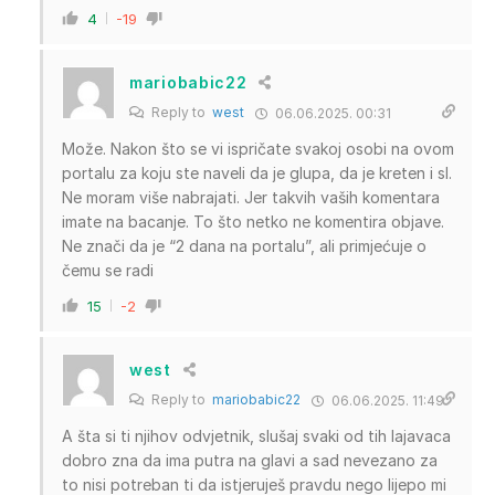
4
-19
mariobabic22
Reply to
west
06.06.2025. 00:31
Može. Nakon što se vi ispričate svakoj osobi na ovom
portalu za koju ste naveli da je glupa, da je kreten i sl.
Ne moram više nabrajati. Jer takvih vaših komentara
imate na bacanje. To što netko ne komentira objave.
Ne znači da je “2 dana na portalu”, ali primjećuje o
čemu se radi
15
-2
west
Reply to
mariobabic22
06.06.2025. 11:49
A šta si ti njihov odvjetnik, slušaj svaki od tih lajavaca
dobro zna da ima putra na glavi a sad nevezano za
to nisi potreban ti da istjeruješ pravdu nego lijepo mi