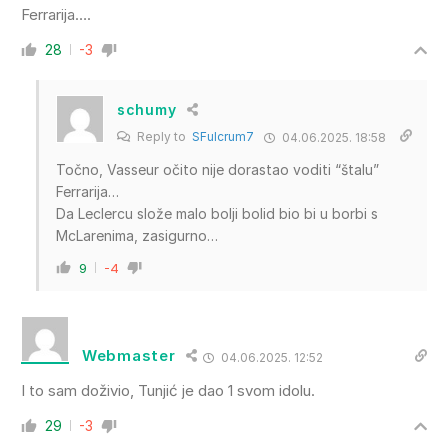
Ferrarija….
28
-3
schumy
Reply to
SFulcrum7
04.06.2025. 18:58
Točno, Vasseur očito nije dorastao voditi “štalu”
Ferrarija…
Da Leclercu slože malo bolji bolid bio bi u borbi s
McLarenima, zasigurno…
9
-4
Webmaster
04.06.2025. 12:52
I to sam doživio, Tunjić je dao 1 svom idolu.
29
-3