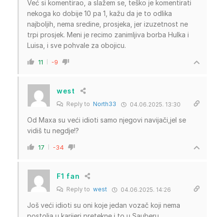
Već si komentirao, a slažem se, teško je komentirati
nekoga ko dobije 10 pa 1, kažu da je to odlika
najboljih, nema sredine, prosjeka, jer izuzetnost ne
trpi prosjek. Meni je recimo zanimljiva borba Hulka i
Luisa, i sve pohvale za obojicu.
11
-9
west
Reply to
North33
04.06.2025. 13:30
Od Maxa su veći idioti samo njegovi navijači,jel se
vidiš tu negdje!?
17
-34
F1 fan
Reply to
west
04.06.2025. 14:26
Još veći idioti su oni koje jedan vozač koji nema
postolja u karijeri pretekne i to u Sauberu.