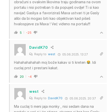
obračuni s ovakvim likovima traju godinama na ovom
portalu i nisi potreban ti da popuješ ovdje! Ti si kao
navijač Gasliya a favoriziraš Maxa ustvari ti je Gasly
alibi da bi mogao biti kao objektivan kad pišeš
hvalospjeve za Maxa ! Već viđeno na portalu!!!
5
-25
DavidK70
Reply to
west
05.06.2025. 13:27
Hahahahahahah moj bože kakav si ti kreten
. Idi
cuclaj prst i prestani kakat.
20
-4
west
Reply to
DavidK70
05.06.2025. 20:37
Ma cuclaj ti meni jaja monky , nisi sedam dana na
portalu a već si i to stigao ,stvarno si brz kao Gasly