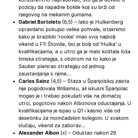
poziciju da napadne bolide koji su brži od
njegovog na mekanim gumama.
Gabriel Bortoleto
(6,5) – Iako je Hulkenberg
opravdano pokupio velike pohvale, istaknimo
kako je brazilski ‘rookie’ imao svoj najbolji
vikend u F1! Štoviše, bio je bolji od ‘Hulka’ u
kvalifikacijama, a u utrci ga je malo koštala loša
timska strategija, s obzirom na to kako je
Sauber planirao strategiju od jednog
zaustavljanja s njime…
Carlos Sainz
(4,5) – Staza u Španjolskoj zaista
nije pogodovala Williamsu, ali iskusni Španjolac
mogao je i trebao pokušati više na domaćoj
utrci, pogotovo nakon Albonova odustajanja. U
kvalifikacijama je ispao u Q1 i kasnio više od
desetinku za momčadskim kolegom. U svakom
slučaju, vikend za zaborav…
Alexander Albon
(x) – Odustao nakon 29