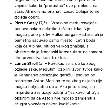
vrijeme kako bi “prerastao” ove probleme na
stazi. Ali moramo priznati, zasad Colapinto ne
izgleda dobro…
Pierre Gasly
(7,5) – Vratio se među osvajače
bodova nakon nekoliko teških utrka. Nije
mogao puno protiv Hulkenberga i Hadjara, ali je
pametno sačuvao osmo mjesto i četiri boda
koja će Alpineu biti od velikog značaja, s
obzirom da je francuski konstruktor na samom
dnu prvenstva konstruktora!
Lance Stroll
(x) – Povukao se iz utrke zbog
ozljede šake. Međutim, ozbiljni izvori tvrde kako
je Kanađanin porazbijao garažu i psovao po
radnicima Aston Martina te se zbog ozljeda nije
mogao natjecati u utrci. Ako je to istina, sin
milijardera zaslužuje ozbiljnu “jezikovu juhu”, s
obzirom da ga Aston nije mogao zamijeniti s
drugim vozačem nakon kvalifikacija!