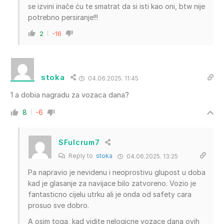
se izvini inače ću te smatrat da si isti kao oni, btw nije
potrebno persiranje!!!
2
-16
stoka
04.06.2025. 11:45
1 a dobia nagradu za vozaca dana?
8
-6
SFulcrum7
Reply to
stoka
04.06.2025. 13:25
Pa napravio je nevidenu i neoprostivu glupost u doba
kad je glasanje za navijace bilo zatvoreno. Vozio je
fantasticno cijelu utrku ali je onda od safety cara
prosuo sve dobro.
A osim toga, kad vidite nelogicne vozace dana ovih