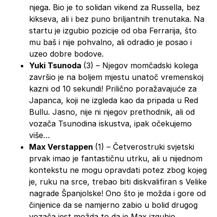
njega. Bio je to solidan vikend za Russella, bez
kikseva, ali i bez puno briljantnih trenutaka. Na
startu je izgubio pozicije od oba Ferrarija, što
mu baš i nije pohvalno, ali odradio je posao i
uzeo dobre bodove.
Yuki Tsunoda
(3) – Njegov momčadski kolega
završio je na boljem mjestu unatoč vremenskoj
kazni od 10 sekundi! Prilično poražavajuće za
Japanca, koji ne izgleda kao da pripada u Red
Bullu. Jasno, nije ni njegov prethodnik, ali od
vozača Tsunodina iskustva, ipak očekujemo
više…
Max Verstappen
(1) – Četverostruki svjetski
prvak imao je fantastičnu utrku, ali u nijednom
kontekstu ne mogu opravdati potez zbog kojeg
je, ruku na srce, trebao biti diskvalifiran s Velike
nagrade Španjolske! Ono što je možda i gore od
činjenice da se namjerno zabio u bolid drugog
vozača jest možda to da je Max izgubio