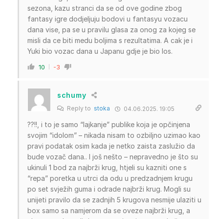
sezona, kazu stranci da se od ove godine zbog
fantasy igre dodjeljuju bodovi u fantasyu vozacu
dana vise, pa se u pravilu glasa za onog za kojeg se
misli da ce biti medu boljima s rezultatima. A cak je i
Yuki bio vozac dana u Japanu gdje je bio los.
10
-3
schumy
Reply to
stoka
04.06.2025. 19:05
??!!, i to je samo “lajkanje” publike koja je opčinjena
svojim “idolom” – nikada nisam to ozbiljno uzimao kao
pravi podatak osim kada je netko zaista zaslužio da
bude vozač dana.. I još nešto – nepravedno je što su
ukinuli 1 bod za najbrži krug, htjeli su kazniti one s
“repa” poretka u utrci da odu u predzadnjem krugu
po set svježih guma i odrade najbrži krug. Mogli su
unijeti pravilo da se zadnjih 5 krugova nesmije ulaziti u
box samo sa namjerom da se oveze najbrži krug, a