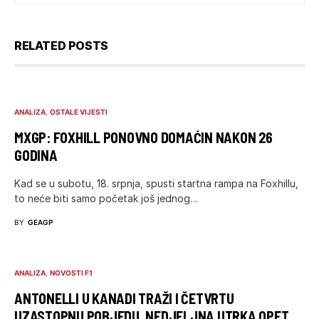
RELATED POSTS
ANALIZA
OSTALE VIJESTI
MXGP: FOXHILL PONOVNO DOMAĆIN NAKON 26
GODINA
Kad se u subotu, 18. srpnja, spusti startna rampа na Foxhillu,
to neće biti samo početak još jednog…
BY
GEAGP
ANALIZA
NOVOSTI F1
ANTONELLI U KANADI TRAŽI I ČETVRTU
UZASTOPNU POBJEDU, NEDJELJNA UTRKA OPET