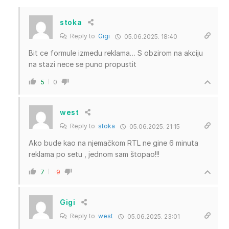
stoka
Reply to
Gigi
05.06.2025. 18:40
Bit ce formule izmedu reklama… S obzirom na akciju
na stazi nece se puno propustit
5
0
west
Reply to
stoka
05.06.2025. 21:15
Ako bude kao na njemačkom RTL ne gine 6 minuta
reklama po setu , jednom sam štopao!!!
7
-9
Gigi
Reply to
west
05.06.2025. 23:01