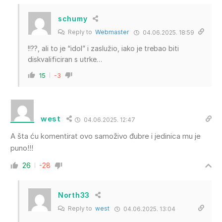
schumy
Reply to
Webmaster
04.06.2025. 18:59
!!??, ali to je “idol” i zaslužio, iako je trebao biti
diskvalificiran s utrke…
15
-3
west
04.06.2025. 12:47
A šta ću komentirat ovo samoživo đubre i jedinica mu je
puno!!!
26
-28
North33
Reply to
west
04.06.2025. 13:04