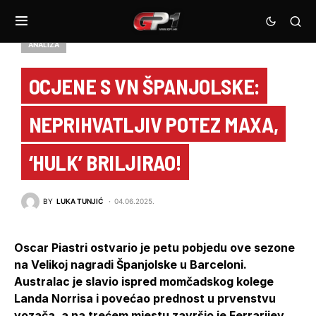
ANALIZA
OCJENE S VN ŠPANJOLSKE:
NEPRIHVATLJIV POTEZ MAXA,
‘HULK’ BRILJIRAO!
BY
LUKA TUNJIĆ
04.06.2025.
Oscar Piastri ostvario je petu pobjedu ove sezone
na Velikoj nagradi Španjolske u Barceloni.
Australac je slavio ispred momčadskog kolege
Landa Norrisa i povećao prednost u prvenstvu
vozača, a na trećem mjestu završio je Ferrarijev