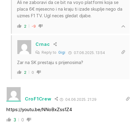
Ali ne zaboravi da ce bit na voyo platformi koja se
placa 6€ mjesecno i na kraju ti izade skuplje nego da
uzmes F1 TV. Ugl neces gledat djabe.
2
-9
Crnac
Reply to
Gigi
07.06.2025. 13:54
Zar na SK prestaju s prijenosima?
2
0
CroF1Crew
04.06.2025. 21:29
https://youtu.be/NNoBxZss1Z4
3
0