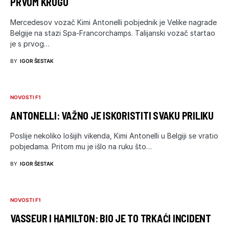
PRVOM KRUGU
Mercedesov vozač Kimi Antonelli pobjednik je Velike nagrade
Belgije na stazi Spa-Francorchamps. Talijanski vozač startao
je s prvog…
BY
IGOR ŠESTAK
NOVOSTI F1
ANTONELLI: VAŽNO JE ISKORISTITI SVAKU PRILIKU
Poslije nekoliko lošijih vikenda, Kimi Antonelli u Belgiji se vratio
pobjedama. Pritom mu je išlo na ruku što…
BY
IGOR ŠESTAK
NOVOSTI F1
VASSEUR I HAMILTON: BIO JE TO TRKAĆI INCIDENT