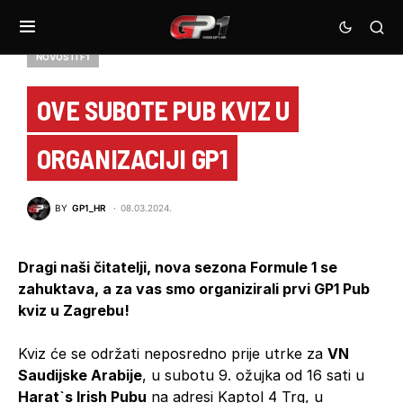
NOVOSTI F1
OVE SUBOTE PUB KVIZ U
ORGANIZACIJI GP1
BY
GP1_HR
08.03.2024.
Dragi naši čitatelji, nova sezona Formule 1 se
zahuktava, a za vas smo organizirali prvi GP1 Pub
kviz u Zagrebu!
Kviz će se održati neposredno prije utrke za
VN
Saudijske Arabije
, u subotu 9. ožujka od 16 sati u
Harat`s Irish Pubu
na adresi Kaptol 4 Trg, u