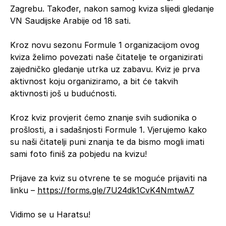
Zagrebu. Također, nakon samog kviza slijedi gledanje
VN Saudijske Arabije od 18 sati.
Kroz novu sezonu Formule 1 organizacijom ovog
kviza želimo povezati naše čitatelje te organizirati
zajedničko gledanje utrka uz zabavu. Kviz je prva
aktivnost koju organiziramo, a bit će takvih
aktivnosti još u budućnosti.
Kroz kviz provjerit ćemo znanje svih sudionika o
prošlosti, a i sadašnjosti Formule 1. Vjerujemo kako
su naši čitatelji puni znanja te da bismo mogli imati
sami foto finiš za pobjedu na kvizu!
Prijave za kviz su otvrene te se moguće prijaviti na
linku –
https://forms.gle/7U24dk1CvK4NmtwA7
Vidimo se u Haratsu!