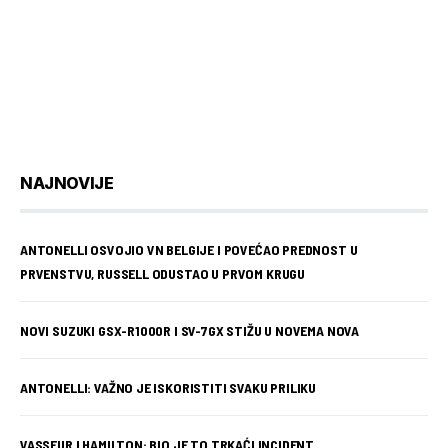
NAJNOVIJE
ANTONELLI OSVOJIO VN BELGIJE I POVEĆAO PREDNOST U
PRVENSTVU, RUSSELL ODUSTAO U PRVOM KRUGU
NOVI SUZUKI GSX-R1000R I SV-7GX STIŽU U NOVEMA NOVA
ANTONELLI: VAŽNO JE ISKORISTITI SVAKU PRILIKU
VASSEUR I HAMILTON: BIO JE TO TRKAĆI INCIDENT