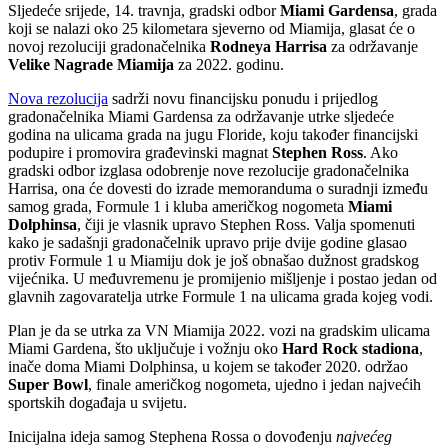
Sljedeće srijede, 14. travnja, gradski odbor
Miami Gardensa
, grada
koji se nalazi oko 25 kilometara sjeverno od Miamija, glasat će o
novoj rezoluciji gradonačelnika
Rodneya Harrisa
za održavanje
Velike Nagrade Miamija
za 2022. godinu.
Nova rezolucija
sadrži novu financijsku ponudu i prijedlog
gradonačelnika Miami Gardensa za održavanje utrke sljedeće
godina na ulicama grada na jugu Floride, koju također financijski
podupire i promovira građevinski magnat
Stephen Ross
. Ako
gradski odbor izglasa odobrenje nove rezolucije gradonačelnika
Harrisa, ona će dovesti do izrade memoranduma o suradnji između
samog grada, Formule 1 i kluba američkog nogometa
Miami
Dolphinsa
, čiji je vlasnik upravo Stephen Ross. Valja spomenuti
kako je sadašnji gradonačelnik upravo prije dvije godine glasao
protiv Formule 1 u Miamiju dok je još obnašao dužnost gradskog
vijećnika. U međuvremenu je promijenio mišljenje i postao jedan od
glavnih zagovaratelja utrke Formule 1 na ulicama grada kojeg vodi.
Plan je da se utrka za VN Miamija 2022. vozi na gradskim ulicama
Miami Gardena, što uključuje i vožnju oko
Hard Rock stadiona
,
inače doma Miami Dolphinsa, u kojem se također 2020. održao
Super Bowl
, finale američkog nogometa, ujedno i jedan najvećih
sportskih događaja u svijetu.
Inicijalna ideja samog Stephena Rossa o dovođenju
najvećeg