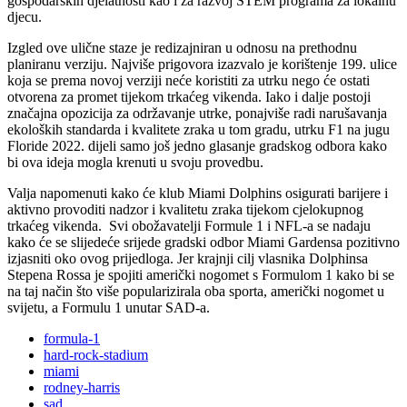
gospodarskih djelatnosti kao i za razvoj STEM programa za lokalnu
djecu.
Izgled ove ulične staze je redizajniran u odnosu na prethodnu
planiranu verziju. Najviše prigovora izazvalo je korištenje 199. ulice
koja se prema novoj verziji neće koristiti za utrku nego će ostati
otvorena za promet tijekom trkaćeg vikenda. Iako i dalje postoji
značajna opozicija za održavanje utrke, ponajviše radi narušavanja
ekoloških standarda i kvalitete zraka u tom gradu, utrku F1 na jugu
Floride 2022. dijeli samo još jedno glasanje gradskog odbora kako
bi ova ideja mogla krenuti u svoju provedbu.
Valja napomenuti kako će klub Miami Dolphins osigurati barijere i
aktivno provoditi nadzor i kvalitetu zraka tijekom cjelokupnog
trkaćeg vikenda. Svi obožavatelji Formule 1 i NFL-a se nadaju
kako će se slijedeće srijede gradski odbor Miami Gardensa pozitivno
izjasniti oko ovog prijedloga. Jer krajnji cilj vlasnika Dolphinsa
Stepena Rossa je spojiti američki nogomet s Formulom 1 kako bi se
na taj način što više popularizirala oba sporta, američki nogomet u
svijetu, a Formulu 1 unutar SAD-a.
formula-1
hard-rock-stadium
miami
rodney-harris
sad