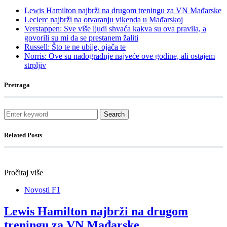
Lewis Hamilton najbrži na drugom treningu za VN Mađarske
Leclerc najbrži na otvaranju vikenda u Mađarskoj
Verstappen: Sve više ljudi shvaća kakva su ova pravila, a
govorili su mi da se prestanem žaliti
Russell: Što te ne ubije, ojača te
Norris: Ove su nadogradnje najveće ove godine, ali ostajem
strpljiv
Pretraga
Search
Related Posts
Pročitaj više
Novosti F1
Lewis Hamilton najbrži na drugom
treningu za VN Mađarske