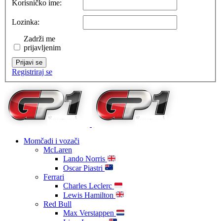
Korisničko ime:
Lozinka:
Zadrži me
prijavljenim
Prijavi se
Registriraj se
Momčadi i vozači
McLaren
Lando Norris
Oscar Piastri
Ferrari
Charles Leclerc
Lewis Hamilton
Red Bull
Max Verstappen