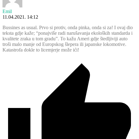
Emil
11.04.2021. 14:12
Bussines as usual. Prvo si protiv, onda pinka, onda si za! I ovaj dio
teksta gdje kaže; “
ponajviše radi narušavanja ekoloških standarda i
kvalitete zraka u tom gradu”. To kažu Ameri gdje štedljiviji auto
troši malo manje od Europskog šlepera ili japanske lokomotive.
Katastrofa dokle to licemjerje može ići!