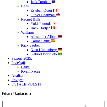
Jack Doohan
Haas
Esteban Ocon
Oliver Bearman
Racing Bulls
Yuki Tsunoda
Isack Hadjar
Williams
Alexander Albon
Carlos Sainz
Kick Sauber
Nico Hulkenberg
Gabriel Bortoleto
Sezona 2025.
Izvještaji
Utrke
Kvalifikacije
Analiza
Povijest
OSTALE VIJESTI
Prijava / Registracija