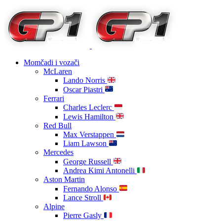
Momčadi i vozači
McLaren
Lando Norris
Oscar Piastri
Ferrari
Charles Leclerc
Lewis Hamilton
Red Bull
Max Verstappen
Liam Lawson
Mercedes
George Russell
Andrea Kimi Antonelli
Aston Martin
Fernando Alonso
Lance Stroll
Alpine
Pierre Gasly