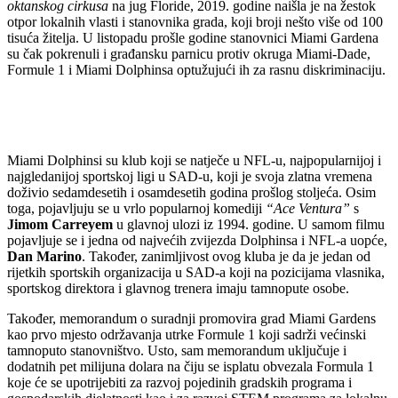
oktanskog cirkusa
na jug Floride, 2019. godine naišla je na žestok
otpor lokalnih vlasti i stanovnika grada, koji broji nešto više od 100
tisuća žitelja. U listopadu prošle godine stanovnici Miami Gardena
su čak pokrenuli i građansku parnicu protiv okruga Miami-Dade,
Formule 1 i Miami Dolphinsa optužujući ih za rasnu diskriminaciju.
Miami Dolphinsi su klub koji se natječe u NFL-u, najpopularnijoj i
najgledanijoj sportskoj ligi u SAD-u, koji je svoja zlatna vremena
doživio sedamdesetih i osamdesetih godina prošlog stoljeća. Osim
toga, pojavljuju se u vrlo popularnoj komediji
“Ace Ventura”
s
Jimom Carreyem
u glavnoj ulozi iz 1994. godine. U samom filmu
pojavljuje se i jedna od najvećih zvijezda Dolphinsa i NFL-a uopće,
Dan Marino
. Također, zanimljivost ovog kluba je da je jedan od
rijetkih sportskih organizacija u SAD-a koji na pozicijama vlasnika,
sportskog direktora i glavnog trenera imaju tamnopute osobe.
Također, memorandum o suradnji promovira grad Miami Gardens
kao prvo mjesto održavanja utrke Formule 1 koji sadrži većinski
tamnoputo stanovništvo. Usto, sam memorandum uključuje i
dodatnih pet milijuna dolara na čiju se isplatu obvezala Formula 1
koje će se upotrijebiti za razvoj pojedinih gradskih programa i