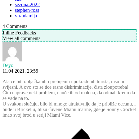
sezona-2022
stephen-ross
vn-miamija
4
Comments
Inline Feedbacks
View all comments
Deyo
11.04.2021. 23:55
Ala ce biti opljačkanih i prebijenih i pokradenih turista, nisu ni
svijesni. A ovo sto se tice rasne diskriminacije, čista zloupotreba!
Čim naprave neki problem, nauče ih od malena, da odmah krenu da
se vade na to.
U svakom slučaju, bilo bi mnogo atraktivnije da je približe oceanu, i
bude u Brickellu, blizu čuvene Miami marine, gde je Sonny Crocket
imao svoj brod u seriji Miami Vice.