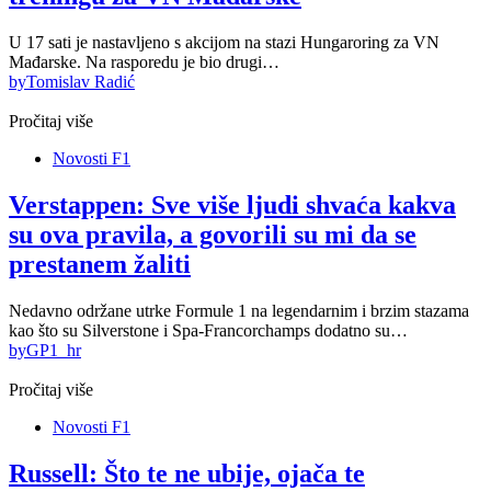
U 17 sati je nastavljeno s akcijom na stazi Hungaroring za VN
Mađarske. Na rasporedu je bio drugi…
by
Tomislav Radić
Pročitaj više
Novosti F1
Verstappen: Sve više ljudi shvaća kakva
su ova pravila, a govorili su mi da se
prestanem žaliti
Nedavno održane utrke Formule 1 na legendarnim i brzim stazama
kao što su Silverstone i Spa-Francorchamps dodatno su…
by
GP1_hr
Pročitaj više
Novosti F1
Russell: Što te ne ubije, ojača te