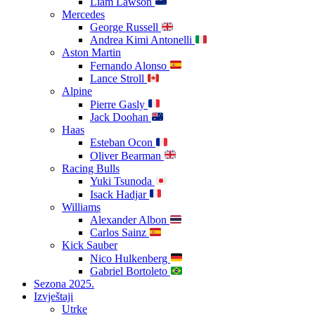
Liam Lawson
Mercedes
George Russell
Andrea Kimi Antonelli
Aston Martin
Fernando Alonso
Lance Stroll
Alpine
Pierre Gasly
Jack Doohan
Haas
Esteban Ocon
Oliver Bearman
Racing Bulls
Yuki Tsunoda
Isack Hadjar
Williams
Alexander Albon
Carlos Sainz
Kick Sauber
Nico Hulkenberg
Gabriel Bortoleto
Sezona 2025.
Izvještaji
Utrke