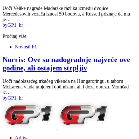
Uoči Velike nagrade Mađarske razlika između dvojice
Mercedesovih vozača iznosi 50 bodova, a Russell priznaje da mu
je…
by
GP1_hr
Pročitaj više
Novosti F1
Norris: Ove su nadogradnje najveće ove
godine, ali ostajem strpljiv
Uoči nadolazećeg trkaćeg vikenda na Hungaroringu, u taboru
McLarena vlada umjereni optimizam, ali i doza opreza. Momčad
iz…
by
GP1_hr
Arhiva