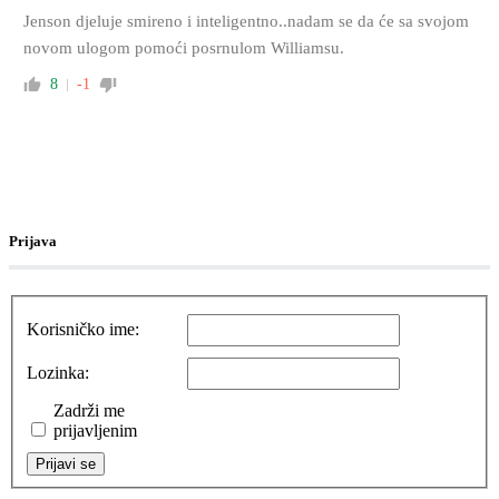
Jenson djeluje smireno i inteligentno..nadam se da će sa svojom
novom ulogom pomoći posrnulom Williamsu.
8
-1
Prijava
Korisničko ime:
Lozinka:
Zadrži me
prijavljenim
Prijavi se