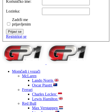
Korisničko ime:
Lozinka:
Zadrži me
prijavljenim
Prijavi se
Registriraj se
Momčadi i vozači
McLaren
Lando Norris
Oscar Piastri
Ferrari
Charles Leclerc
Lewis Hamilton
Red Bull
Max Verstappen