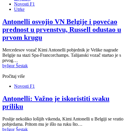
Novosti F1
Utrke
Antonelli osvojio VN Belgije i povećao
prednost u prvenstvu, Russell odustao u
prvom krugu
Mercedesov vozač Kimi Antonelli pobjednik je Velike nagrade
Belgije na stazi Spa-Francorchamps. Talijanski vozač startao je s
prvog…
by
Igor Šestak
Pročitaj više
Novosti F1
Antonelli: Važno je iskoristiti svaku
priliku
Poslije nekoliko lošijih vikenda, Kimi Antonelli u Belgiji se vratio
pobjedama. Pritom mu je išlo na ruku što…
by
Igor Šestak