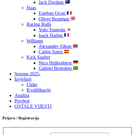
Jack Doohan
Haas
Esteban Ocon
Oliver Bearman
Racing Bulls
Yuki Tsunoda
Isack Hadjar
Williams
Alexander Albon
Carlos Sainz
Kick Sauber
Nico Hulkenberg
Gabriel Bortoleto
Sezona 2025.
Izvještaji
Utrke
Kvalifikacije
Analiza
Povijest
OSTALE VIJESTI
Prijava / Registracija