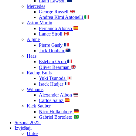
Liam Lawson
Mercedes
George Russell
Andrea Kimi Antonelli
Aston Martin
Fernando Alonso
Lance Stroll
Alpine
Pierre Gasly
Jack Doohan
Haas
Esteban Ocon
Oliver Bearman
Racing Bulls
Yuki Tsunoda
Isack Hadjar
Williams
Alexander Albon
Carlos Sainz
Kick Sauber
Nico Hulkenberg
Gabriel Bortoleto
Sezona 2025.
Izvještaji
Utrke