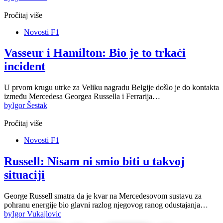
Pročitaj više
Novosti F1
Vasseur i Hamilton: Bio je to trkaći
incident
U prvom krugu utrke za Veliku nagradu Belgije došlo je do kontakta
između Mercedesa Georgea Russella i Ferrarija…
by
Igor Šestak
Pročitaj više
Novosti F1
Russell: Nisam ni smio biti u takvoj
situaciji
George Russell smatra da je kvar na Mercedesovom sustavu za
pohranu energije bio glavni razlog njegovog ranog odustajanja…
by
Igor Vukajlovic