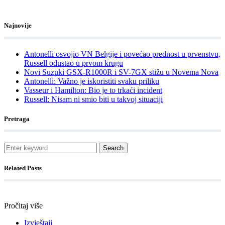
Najnovije
Antonelli osvojio VN Belgije i povećao prednost u prvenstvu,
Russell odustao u prvom krugu
Novi Suzuki GSX-R1000R i SV-7GX stižu u Novema Nova
Antonelli: Važno je iskoristiti svaku priliku
Vasseur i Hamilton: Bio je to trkaći incident
Russell: Nisam ni smio biti u takvoj situaciji
Pretraga
Search
Related Posts
Pročitaj više
Izvještaji