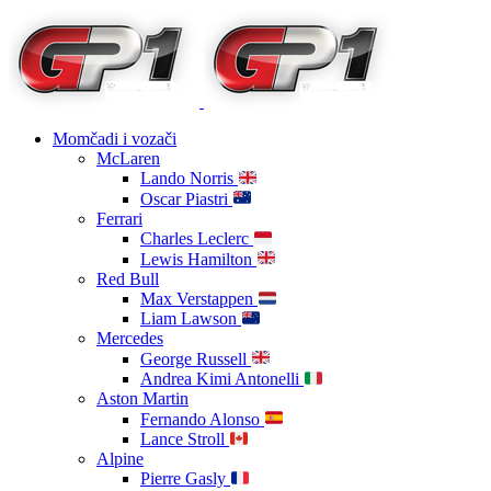
Momčadi i vozači
McLaren
Lando Norris
Oscar Piastri
Ferrari
Charles Leclerc
Lewis Hamilton
Red Bull
Max Verstappen
Liam Lawson
Mercedes
George Russell
Andrea Kimi Antonelli
Aston Martin
Fernando Alonso
Lance Stroll
Alpine
Pierre Gasly