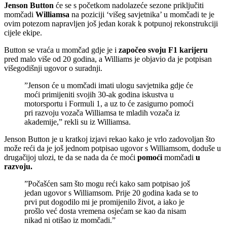
Jenson Button
će se s početkom nadolazeće sezone priključiti
momčadi
Williamsa
na poziciji ‘višeg savjetnika’ u momčadi te je
ovim potezom napravljen još jedan korak k potpunoj rekonstrukciji
cijele ekipe.
Button se vraća u momčad gdje je i
započeo svoju F1 karijeru
pred malo više od 20 godina, a Williams je objavio da je potpisan
višegodišnji ugovor o suradnji.
”Jenson će u momčadi imati ulogu savjetnika gdje će
moći primijeniti svojih 30-ak godina iskustva u
motorsportu i Formuli 1, a uz to će zasigurno pomoći
pri razvoju vozača Williamsa te mladih vozača iz
akademije,” rekli su iz Williamsa.
Jenson Button je u kratkoj izjavi rekao kako je vrlo zadovoljan što
može reći da je još jednom potpisao ugovor s Williamsom, doduše u
drugačijoj ulozi, te da se nada da će moći
pomoći
momčadi
u
razvoju.
”Počašćen sam što mogu reći kako sam potpisao još
jedan ugovor s Williamsom. Prije 20 godina kada se to
prvi put dogodilo mi je promijenilo život, a iako je
prošlo već dosta vremena osjećam se kao da nisam
nikad ni otišao iz momčadi.”