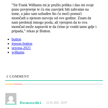
”Sir Frank Williams mi je pružio priliku i dao mi svoje
puno povjerenje te ću mu zauvijek biti zahvalan na
tome, a jako sam uzbuđen što ću moći pomoći
momčadi u njenom razvoju od ove godine. Znam da
nam predstoji mnogo posla, ali vjerujem da to ova
momčad može napraviti te da ćemo je vratiti tamo gdje i
pripada,” rekao je Button.
button
jenson-button
sezona-2021
williams
1
COMMENT
Desmosedici
22.01.2021. 20:07