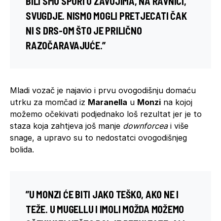
BILI SMO SPORI U ZAVOJIMA, NA RAVNICI,
SVUGDJE. NISMO MOGLI PRETJECATI ČAK
NI S DRS-OM ŠTO JE PRILIČNO
RAZOČARAVAJUĆE.”
Mladi vozač je najavio i prvu ovogodišnju domaću
utrku za momčad iz
Maranella
u
Monzi
na kojoj
možemo očekivati podjednako loš rezultat jer je to
staza koja zahtjeva još manje
downforcea
i više
snage, a upravo su to nedostatci ovogodišnjeg
bolida.
”U MONZI ĆE BITI JAKO TEŠKO, AKO NE I
TEŽE. U
MUGELLU
I
IMOLI
MOŽDA MOŽEMO