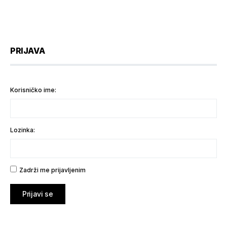
PRIJAVA
Korisničko ime:
Lozinka:
Zadrži me prijavljenim
Prijavi se