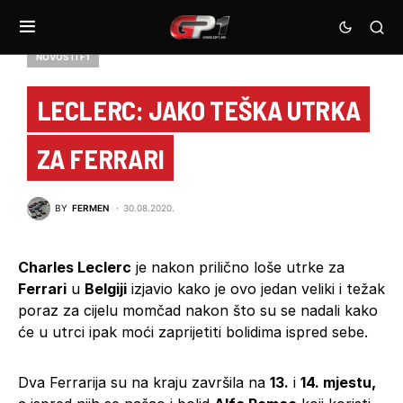
NOVOSTI F1
LECLERC: JAKO TEŠKA UTRKA
ZA FERRARI
BY
FERMEN
30.08.2020.
Charles Leclerc
je nakon prilično loše utrke za
Ferrari
u
Belgiji
izjavio kako je ovo jedan veliki i težak
poraz za cijelu momčad nakon što su se nadali kako
će u utrci ipak moći zaprijetiti bolidima ispred sebe.
Dva Ferrarija su na kraju završila na
13.
i
14. mjestu,