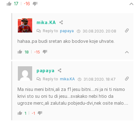
17
-16
mika.KA
Reply to
papaya
30.08.2020. 20:08
hahaa..pa budi sretan ako bodove koje uhvate.
18
-15
papaya
Reply to
mika.KA
31.08.2020. 18:47
Ma nisu meni bitni,ali za f1 jesu bitni….ni ja ni ti nismo
krivi sto su oni tu di jesu…svakako nebi htio da
ugroze merc,ali zalutalu pobjedu-dvi,nek osite malo….
1
-1