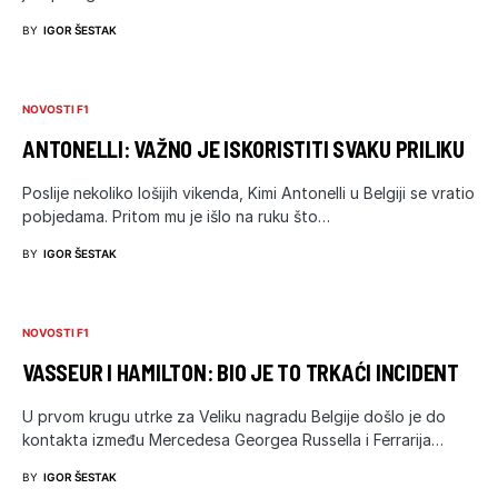
BY
IGOR ŠESTAK
NOVOSTI F1
ANTONELLI: VAŽNO JE ISKORISTITI SVAKU PRILIKU
Poslije nekoliko lošijih vikenda, Kimi Antonelli u Belgiji se vratio
pobjedama. Pritom mu je išlo na ruku što…
BY
IGOR ŠESTAK
NOVOSTI F1
VASSEUR I HAMILTON: BIO JE TO TRKAĆI INCIDENT
U prvom krugu utrke za Veliku nagradu Belgije došlo je do
kontakta između Mercedesa Georgea Russella i Ferrarija…
BY
IGOR ŠESTAK