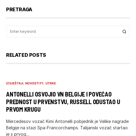
PRETRAGA
RELATED POSTS
IZVJEŠTAJI
NOVOSTI F1
UTRKE
ANTONELLI OSVOJIO VN BELGIJE I POVEĆAO
PREDNOST U PRVENSTVU, RUSSELL ODUSTAO U
PRVOM KRUGU
Mercedesov vozač Kimi Antonelli pobjednik je Velike nagrade
Belgije na stazi Spa-Francorchamps. Talijanski vozač startao
je s prvog…