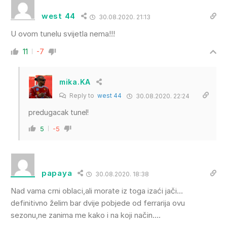
west 44
30.08.2020. 21:13
U ovom tunelu svijetla nema!!!
11
-7
mika.KA
Reply to
west 44
30.08.2020. 22:24
predugacak tunel!
5
-5
papaya
30.08.2020. 18:38
Nad vama crni oblaci,ali morate iz toga izaći jači…
definitivno želim bar dvije pobjede od ferrarija ovu
sezonu,ne zanima me kako i na koji način….