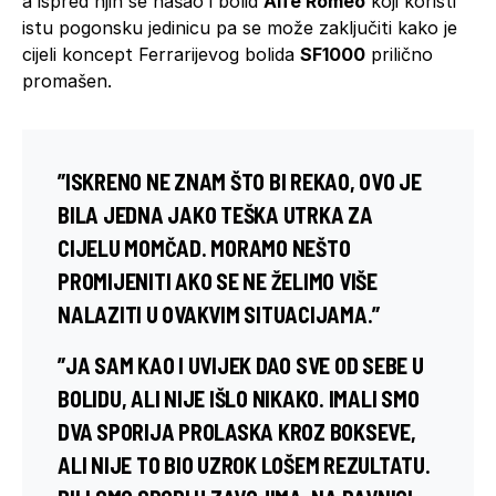
a ispred njih se našao i bolid
Alfe Romeo
koji koristi
istu pogonsku jedinicu pa se može zaključiti kako je
cijeli koncept Ferrarijevog bolida
SF1000
prilično
promašen.
”ISKRENO NE ZNAM ŠTO BI REKAO, OVO JE
BILA JEDNA JAKO TEŠKA UTRKA ZA
CIJELU MOMČAD. MORAMO NEŠTO
PROMIJENITI AKO SE NE ŽELIMO VIŠE
NALAZITI U OVAKVIM SITUACIJAMA.”
”JA SAM KAO I UVIJEK DAO SVE OD SEBE U
BOLIDU, ALI NIJE IŠLO NIKAKO. IMALI SMO
DVA SPORIJA PROLASKA KROZ BOKSEVE,
ALI NIJE TO BIO UZROK LOŠEM REZULTATU.