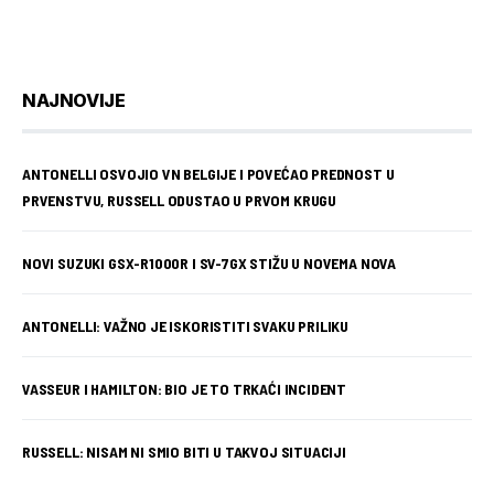
NAJNOVIJE
ANTONELLI OSVOJIO VN BELGIJE I POVEĆAO PREDNOST U
PRVENSTVU, RUSSELL ODUSTAO U PRVOM KRUGU
NOVI SUZUKI GSX-R1000R I SV-7GX STIŽU U NOVEMA NOVA
ANTONELLI: VAŽNO JE ISKORISTITI SVAKU PRILIKU
VASSEUR I HAMILTON: BIO JE TO TRKAĆI INCIDENT
RUSSELL: NISAM NI SMIO BITI U TAKVOJ SITUACIJI