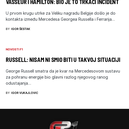
VASSEUR I HAMILTON: BIO JE TO TRKAĆI INCIDENT
U prvom krugu utrke za Veliku nagradu Belgije došlo je do
kontakta između Mercedesa Georgea Russella i Ferrarija…
BY
IGOR ŠESTAK
NOVOSTI F1
RUSSELL: NISAM NI SMIO BITI U TAKVOJ SITUACIJI
George Russell smatra da je kvar na Mercedesovom sustavu
za pohranu energije bio glavni razlog njegovog ranog
odustajanja…
BY
IGOR VUKAJLOVIC