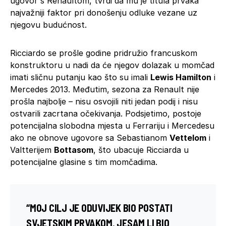
ugovor s Renaultom, tvrdi da mu je titula prvaka
najvažniji faktor pri donošenju odluke vezane uz
njegovu budućnost.
Ricciardo se prošle godine pridružio francuskom
konstruktoru u nadi da će njegov dolazak u momčad
imati sličnu putanju kao što su imali
Lewis Hamilton
i
Mercedes 2013. Međutim, sezona za Renault nije
prošla najbolje – nisu osvojili niti jedan podij i nisu
ostvarili zacrtana očekivanja. Podsjetimo, postoje
potencijalna slobodna mjesta u Ferrariju i Mercedesu
ako ne obnove ugovore sa Sebastianom
Vettelom
i
Valtterijem
Bottasom
, što ubacuje Ricciarda u
potencijalne glasine s tim momčadima.
“MOJ CILJ JE ODUVIJEK BIO POSTATI
SVJETSKIM PRVAKOM. JESAM LI BIO