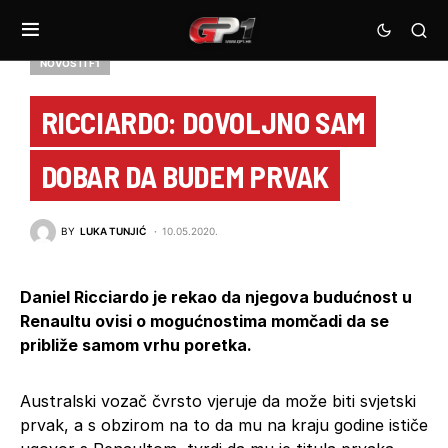
NOVOSTI F1
RICCIARDO: DOVOLJNO SAM
DOBAR DA BUDEM PRVAK
BY
LUKA TUNJIĆ
10.05.2020.
Daniel Ricciardo je rekao da njegova budućnost u
Renaultu ovisi o mogućnostima momčadi da se
približe samom vrhu poretka.
Australski vozač čvrsto vjeruje da može biti svjetski
prvak, a s obzirom na to da mu na kraju godine ističe