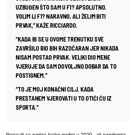
UZBUĐEN ŠTO SAM U F1? APSOLUTNO.
VOLIM LI F1? NARAVNO, ALI ŽELIM BITI
PRVAK,” KAŽE RICCIARDO.
“KADA BI SE U OVOME TRENUTKU SVE
ZAVRŠILO BIO BIH RAZOČARAN JER NIKADA
NISAM POSTAO PRVAK. VELIKI DIO MENE
VJERUJE DA SAM DOVOLJNO DOBAR DA TO
POSTIGNEM.”
“TO JE MOJ KONAČNI CILJ. KADA
PRESTANEM VJEROVATI U TO OTIĆI ĆU IZ
SPORTA.”
Renault se nadao boljoj godini u 2020., ali pandemija