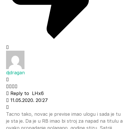
djdragan
Reply to
LHx6
11.05.2020. 20:27
Tacno tako, novac je previse imao ulogu i sada je tu
je sta je. Da je u RB imao bi stroj za napad na titulu a
ovako propadanje polagano, godine stizu. Satriji