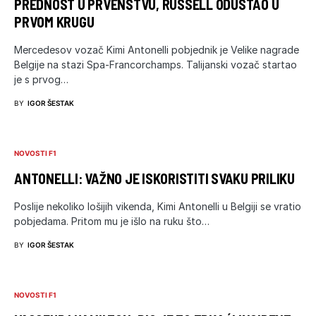
PREDNOST U PRVENSTVU, RUSSELL ODUSTAO U
PRVOM KRUGU
Mercedesov vozač Kimi Antonelli pobjednik je Velike nagrade
Belgije na stazi Spa-Francorchamps. Talijanski vozač startao
je s prvog…
BY
IGOR ŠESTAK
NOVOSTI F1
ANTONELLI: VAŽNO JE ISKORISTITI SVAKU PRILIKU
Poslije nekoliko lošijih vikenda, Kimi Antonelli u Belgiji se vratio
pobjedama. Pritom mu je išlo na ruku što…
BY
IGOR ŠESTAK
NOVOSTI F1