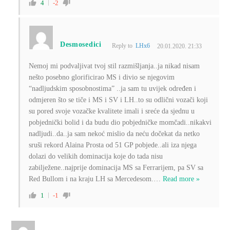
4
-2
Desmosedici
Reply to
LHx6
20.01.2020. 21:33
Nemoj mi podvaljivat tvoj stil razmišljanja..ja nikad nisam
nešto posebno glorificirao MS i divio se njegovim
“nadljudskim sposobnostima” ..ja sam tu uvijek određen i
odmjeren što se tiče i MS i SV i LH..to su odlični vozači koji
su pored svoje vozačke kvalitete imali i sreće da sjednu u
pobjednički bolid i da budu dio pobjedničke momčadi..nikakvi
nadljudi..da..ja sam nekoć mislio da neću dočekat da netko
sruši rekord Alaina Prosta od 51 GP pobjede..ali iza njega
dolazi do velikih dominacija koje do tada nisu
zabilježene..najprije dominacija MS sa Ferrarijem, pa SV sa
Red Bullom i na kraju LH sa Mercedesom.
…
Read more »
1
-1