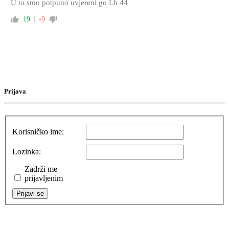
U to smo potpuno uvjereni go Lh 44
19
-9
Prijava
Korisničko ime:
Lozinka:
Zadrži me
prijavljenim
Prijavi se