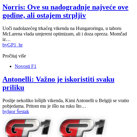
Norris: Ove su nadogradnje najveće ove
godine, ali ostajem strpljiv
Uoči nadolazećeg trkaćeg vikenda na Hungaroringu, u taboru
McLarena vlada umjereni optimizam, ali i doza opreza. Momčad
iz…
by
GP1_hr
Pročitaj više
Novosti F1
Antonelli: Važno je iskoristiti svaku
priliku
Poslije nekoliko lošijih vikenda, Kimi Antonelli u Belgiji se vratio
pobjedama. Pritom mu je išlo na ruku što…
by
Igor Šestak