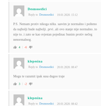
Desmosedici
Reply to
Desmosedici
19.01.2020. 15:12
P.S. Nemam protiv nikoga ništa. sasvim je normalno i pošteno
da najbolji bude najbolji..prvi..ali ovo stanje nije normalno..to
nije to..i zato se kao svjestan pojedinac bunim protiv nečeg
nenormalnog.
4
-6
klepesina
Reply to
Desmosedici
20.01.2020. 08:47
Mogu te razumit ipak susa dugoo traje
3
-2
klepesina
Reply to
Desmosedici
20.01.2020. 08:42