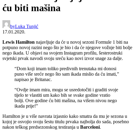
ću biti mašina
by
Luka Tunjić
17.01.2020.
Lewis Hamilton
najavljuje da će u novoj sezoni Formule 1 biti na
potpuno novoj razini nego što je bio i da će njegove vožnje biti bolje
nego ikada. U objavi na svojem Instagram profilu, šesterostruki
svjetski prvak navodi svoju sreću kao novi izvor snage za dalje.
“Dom koji imam toliko predivnih trenutaka mi donosi
puno više sreće nego što sam ikada mislio da ću imati,”
napisao je Britanac.
“Ovdje imam mira, mogu se usredotočiti i graditi svoje
tijelo te vlastiti um kako bih se svake godine vratio
bolji. Ove godine ću biti mašina, na višem nivou nego
ikada prije!”
Hamilton je u više navrata izjasnio kako smatra da mu je sezona u
kojoj je osvojio svoju šestu titulu prvaka najbolja do sada, posebno
nakon teškog predsezonskog testiranja u
Barceloni
.