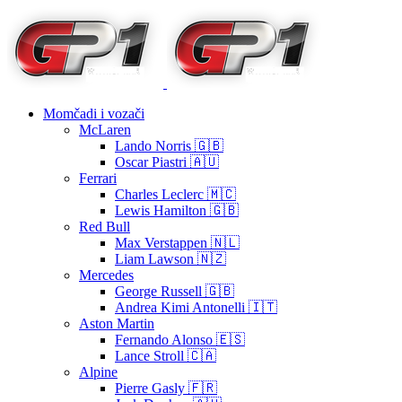
Momčadi i vozači
McLaren
Lando Norris 🇬🇧
Oscar Piastri 🇦🇺
Ferrari
Charles Leclerc 🇲🇨
Lewis Hamilton 🇬🇧
Red Bull
Max Verstappen 🇳🇱
Liam Lawson 🇳🇿
Mercedes
George Russell 🇬🇧
Andrea Kimi Antonelli 🇮🇹
Aston Martin
Fernando Alonso 🇪🇸
Lance Stroll 🇨🇦
Alpine
Pierre Gasly 🇫🇷