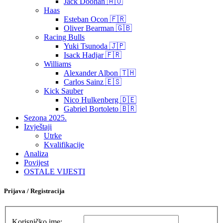
Jack Doohan 🇦🇺
Haas
Esteban Ocon 🇫🇷
Oliver Bearman 🇬🇧
Racing Bulls
Yuki Tsunoda 🇯🇵
Isack Hadjar 🇫🇷
Williams
Alexander Albon 🇹🇭
Carlos Sainz 🇪🇸
Kick Sauber
Nico Hulkenberg 🇩🇪
Gabriel Bortoleto 🇧🇷
Sezona 2025.
Izvještaji
Utrke
Kvalifikacije
Analiza
Povijest
OSTALE VIJESTI
Prijava / Registracija
Korisničko ime: