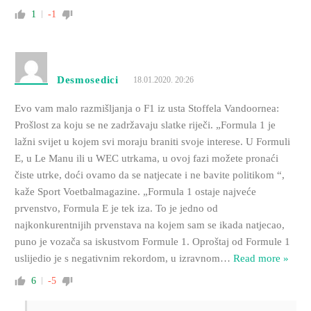
1
-1
Desmosedici
18.01.2020. 20:26
Evo vam malo razmišljanja o F1 iz usta Stoffela Vandoornea:
Prošlost za koju se ne zadržavaju slatke riječi. „Formula 1 je
lažni svijet u kojem svi moraju braniti svoje interese. U Formuli
E, u Le Manu ili u WEC utrkama, u ovoj fazi možete pronaći
čiste utrke, doći ovamo da se natjecate i ne bavite politikom “,
kaže Sport Voetbalmagazine. „Formula 1 ostaje najveće
prvenstvo, Formula E je tek iza. To je jedno od
najkonkurentnijih prvenstava na kojem sam se ikada natjecao,
puno je vozača sa iskustvom Formule 1. Oproštaj od Formule 1
uslijedio je s negativnim rekordom, u izravnom
…
Read more »
6
-5