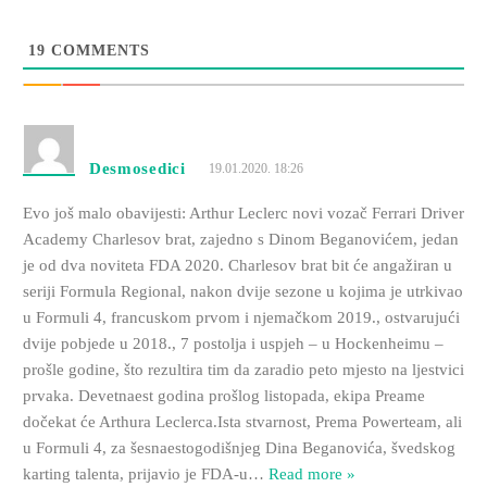
19
COMMENTS
Desmosedici
19.01.2020. 18:26
Evo još malo obavijesti: Arthur Leclerc novi vozač Ferrari Driver
Academy Charlesov brat, zajedno s Dinom Beganovićem, jedan
je od dva noviteta FDA 2020. Charlesov brat bit će angažiran u
seriji Formula Regional, nakon dvije sezone u kojima je utrkivao
u Formuli 4, francuskom prvom i njemačkom 2019., ostvarujući
dvije pobjede u 2018., 7 postolja i uspjeh – u Hockenheimu –
prošle godine, što rezultira tim da zaradio peto mjesto na ljestvici
prvaka. Devetnaest godina prošlog listopada, ekipa Preame
dočekat će Arthura Leclerca.Ista stvarnost, Prema Powerteam, ali
u Formuli 4, za šesnaestogodišnjeg Dina Beganovića, švedskog
karting talenta, prijavio je FDA-u
…
Read more »