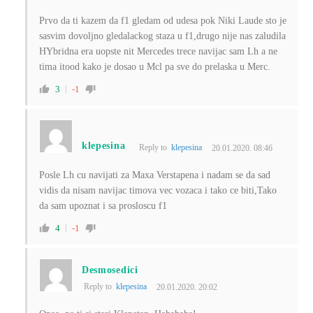
Prvo da ti kazem da f1 gledam od udesa pok Niki Laude sto je
sasvim dovoljno gledalackog staza u f1,drugo nije nas zaludila
HYbridna era uopste nit Mercedes trece navijac sam Lh a ne
tima itood kako je dosao u Mcl pa sve do prelaska u Merc.
3
-1
klepesina
Reply to
klepesina
20.01.2020. 08:46
Posle Lh cu navijati za Maxa Verstapena i nadam se da sad
vidis da nisam navijac timova vec vozaca i tako ce biti,Tako
da sam upoznat i sa prosloscu f1
4
-1
Desmosedici
Reply to
klepesina
20.01.2020. 20:02