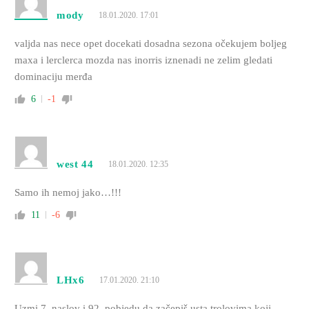
mody
18.01.2020. 17:01
valjda nas nece opet docekati dosadna sezona očekujem boljeg
maxa i lerclerca mozda nas inorris iznenadi ne zelim gledati
dominaciju merđa
6
-1
west 44
18.01.2020. 12:35
Samo ih nemoj jako…!!!
11
-6
LHx6
17.01.2020. 21:10
Uzmi 7. naslov i 92. pobjedu da začepiš usta trolovima koji