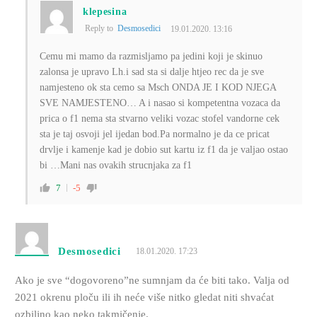
klepesina
Reply to
Desmosedici
19.01.2020. 13:16
Cemu mi mamo da razmisljamo pa jedini koji je skinuo
zalonsa je upravo Lh.i sad sta si dalje htjeo rec da je sve
namjesteno ok sta cemo sa Msch ONDA JE I KOD NJEGA
SVE NAMJESTENO… A i nasao si kompetentna vozaca da
prica o f1 nema sta stvarno veliki vozac stofel vandorne cek
sta je taj osvoji jel ijedan bod.Pa normalno je da ce pricat
drvlje i kamenje kad je dobio sut kartu iz f1 da je valjao ostao
bi …Mani nas ovakih strucnjaka za f1
7
-5
Desmosedici
18.01.2020. 17:23
Ako je sve “dogovoreno”ne sumnjam da će biti tako. Valja od
2021 okrenu ploču ili ih neće više nitko gledat niti shvaćat
ozbiljno kao neko takmičenje.