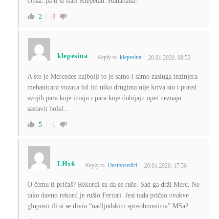
Opaa..pa ti si stari Klepetan..Hahahaha!
2
-3
klepesina
Reply to
klepesina
20.01.2020. 08:53
A sto je Mercedes najbolji to je samo i samo zasluga inzinjera
mehanicara vozaca itd itd niko drugima nije kriva sto i pored
svojih para koje imaju i para koje dobijaju opet neznaju
sastavit bolid…
5
-1
LHx6
Reply to
Desmosedici
20.01.2020. 17:56
O čemu ti pričaš? Rekordi su da se ruše. Sad ga drži Merc. Ne
tako davno rekord je rušio Ferrari. Jesi tada pričao ovakve
gluposti ili si se divio “nadljudskim sposobnostima” MSa?