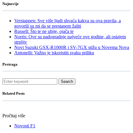
Najnovije
Verstappen: Sve više ljudi shvaća kakva su ova pravila, a
govorili su mi da se prestanem žaliti
Russell: Što te ne ubije, ojača te
Norris: Ove su nadogradnje najveće ove godine, ali ostajem
strpljiv
Novi Suzuki GSX-R1000R i SV-7GX stižu u Novema Nova
Antonelli: Važno je iskoristiti svaku priliku
Pretraga
Search
Related Posts
Pročitaj više
Novosti F1