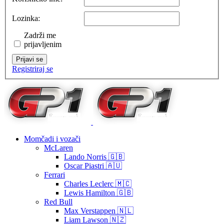
Lozinka:
Zadrži me
prijavljenim
Prijavi se
Registriraj se
Momčadi i vozači
McLaren
Lando Norris 🇬🇧
Oscar Piastri 🇦🇺
Ferrari
Charles Leclerc 🇲🇨
Lewis Hamilton 🇬🇧
Red Bull
Max Verstappen 🇳🇱
Liam Lawson 🇳🇿