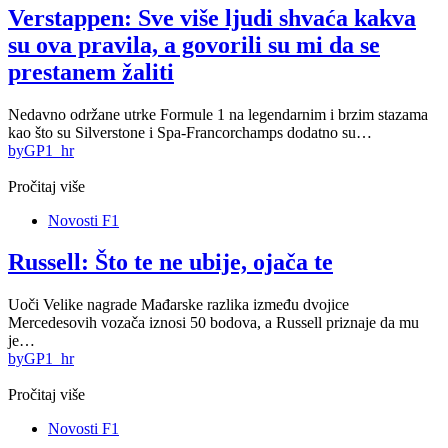
Verstappen: Sve više ljudi shvaća kakva
su ova pravila, a govorili su mi da se
prestanem žaliti
Nedavno održane utrke Formule 1 na legendarnim i brzim stazama
kao što su Silverstone i Spa-Francorchamps dodatno su…
by
GP1_hr
Pročitaj više
Novosti F1
Russell: Što te ne ubije, ojača te
Uoči Velike nagrade Mađarske razlika između dvojice
Mercedesovih vozača iznosi 50 bodova, a Russell priznaje da mu
je…
by
GP1_hr
Pročitaj više
Novosti F1