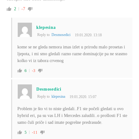
2
-7
klepesina
Reply to
Desmosedici
19.01.2020. 13:18
kome se ne gleda nemora imas izlet u prirodu malo prosetas i
ljepota, i mi smo gledali razno razne dominajcije pa ne srasmo
kolko vi iz tabora crvenog
6
-3
Desmosedici
Reply to
klepesina
19.01.2020. 15:07
Problem je što vi to niste gledali..F1 ste počeli gledati u ovo
hybrid eri, pa su vas LH i Mercedes zaludili..o prošlosti F1 ste
samo čuli priče i sad imate pogrešne predrasude.
5
-11