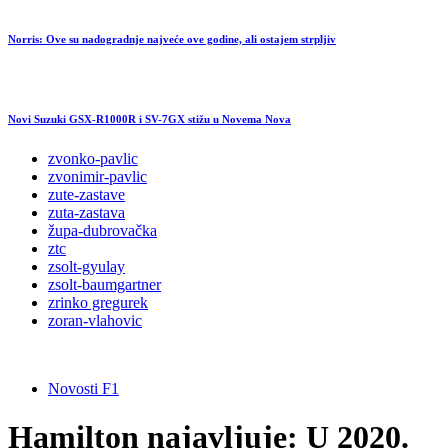
Norris: Ove su nadogradnje najveće ove godine, ali ostajem strpljiv
Novi Suzuki GSX-R1000R i SV-7GX stižu u Novema Nova
zvonko-pavlic
zvonimir-pavlic
zute-zastave
zuta-zastava
župa-dubrovačka
ztc
zsolt-gyulay
zsolt-baumgartner
zrinko gregurek
zoran-vlahovic
Novosti F1
Hamilton najavljuje: U 2020.