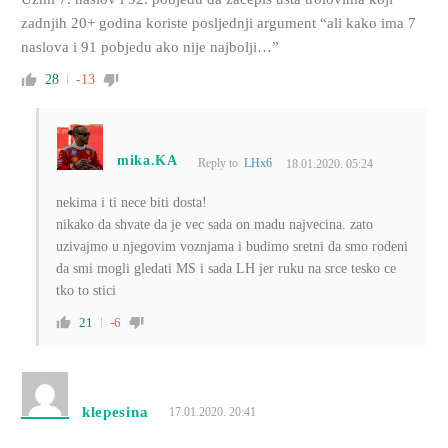
zadnjih 20+ godina koriste posljednji argument “ali kako ima 7
naslova i 91 pobjedu ako nije najbolji…”
28
-13
mika.KA
Reply to
LHx6
18.01.2020. 05:24
nekima i ti nece biti dosta!
nikako da shvate da je vec sada on madu najvecina. zato
uzivajmo u njegovim voznjama i budimo sretni da smo rodeni
da smi mogli gledati MS i sada LH jer ruku na srce tesko ce
tko to stici
21
-6
klepesina
17.01.2020. 20:41