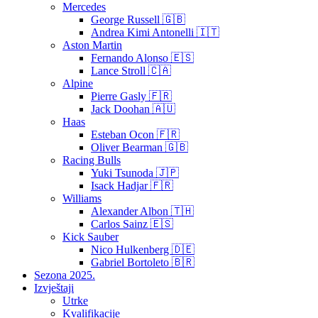
Mercedes
George Russell 🇬🇧
Andrea Kimi Antonelli 🇮🇹
Aston Martin
Fernando Alonso 🇪🇸
Lance Stroll 🇨🇦
Alpine
Pierre Gasly 🇫🇷
Jack Doohan 🇦🇺
Haas
Esteban Ocon 🇫🇷
Oliver Bearman 🇬🇧
Racing Bulls
Yuki Tsunoda 🇯🇵
Isack Hadjar 🇫🇷
Williams
Alexander Albon 🇹🇭
Carlos Sainz 🇪🇸
Kick Sauber
Nico Hulkenberg 🇩🇪
Gabriel Bortoleto 🇧🇷
Sezona 2025.
Izvještaji
Utrke
Kvalifikacije