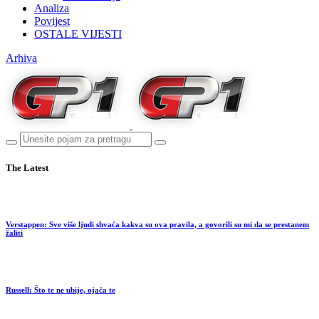
Analiza
Povijest
OSTALE VIJESTI
Arhiva
The Latest
Verstappen: Sve više ljudi shvaća kakva su ova pravila, a govorili su mi da se prestanem
žaliti
Russell: Što te ne ubije, ojača te