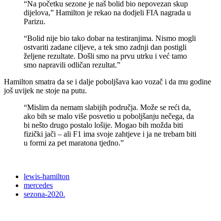
“Na početku sezone je naš bolid bio nepovezan skup
dijelova,” Hamilton je rekao na dodjeli FIA nagrada u
Parizu.
“Bolid nije bio tako dobar na testiranjima. Nismo mogli
ostvariti zadane ciljeve, a tek smo zadnji dan postigli
željene rezultate. Došli smo na prvu utrku i već tamo
smo napravili odličan rezultat.”
Hamilton smatra da se i dalje poboljšava kao vozač i da mu godine
još uvijek ne stoje na putu.
“Mislim da nemam slabijih područja. Može se reći da,
ako bih se malo više posvetio u poboljšanju nečega, da
bi nešto drugo postalo lošije. Mogao bih možda biti
fizički jači – ali F1 ima svoje zahtjeve i ja ne trebam biti
u formi za pet maratona tjedno.”
lewis-hamilton
mercedes
sezona-2020.