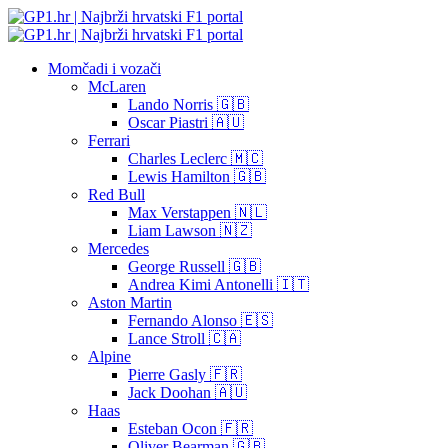
Momčadi i vozači
McLaren
Lando Norris 🇬🇧
Oscar Piastri 🇦🇺
Ferrari
Charles Leclerc 🇲🇨
Lewis Hamilton 🇬🇧
Red Bull
Max Verstappen 🇳🇱
Liam Lawson 🇳🇿
Mercedes
George Russell 🇬🇧
Andrea Kimi Antonelli 🇮🇹
Aston Martin
Fernando Alonso 🇪🇸
Lance Stroll 🇨🇦
Alpine
Pierre Gasly 🇫🇷
Jack Doohan 🇦🇺
Haas
Esteban Ocon 🇫🇷
Oliver Bearman 🇬🇧