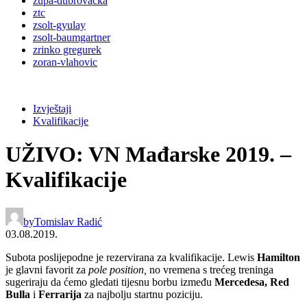
župa-dubrovačka
ztc
zsolt-gyulay
zsolt-baumgartner
zrinko gregurek
zoran-vlahovic
Izvještaji
Kvalifikacije
UŽIVO: VN Mađarske 2019. –
Kvalifikacije
by
Tomislav Radić
03.08.2019.
Subota poslijepodne je rezervirana za kvalifikacije. Lewis
Hamilton
je glavni favorit za
pole position,
no vremena s trećeg treninga
sugeriraju da ćemo gledati tijesnu borbu između
Mercedesa, Red
Bulla
i
Ferrarija
za najbolju startnu poziciju.