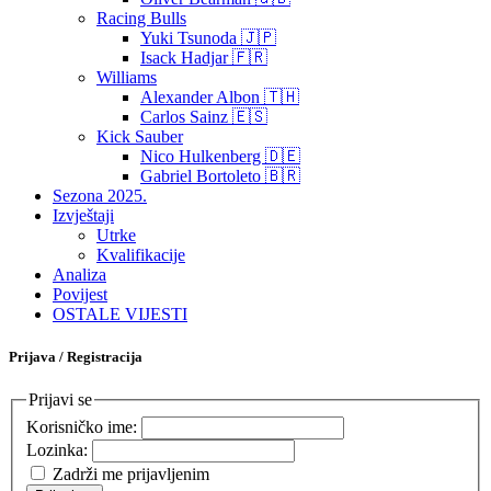
Racing Bulls
Yuki Tsunoda 🇯🇵
Isack Hadjar 🇫🇷
Williams
Alexander Albon 🇹🇭
Carlos Sainz 🇪🇸
Kick Sauber
Nico Hulkenberg 🇩🇪
Gabriel Bortoleto 🇧🇷
Sezona 2025.
Izvještaji
Utrke
Kvalifikacije
Analiza
Povijest
OSTALE VIJESTI
Prijava / Registracija
Prijavi se
Korisničko ime:
Lozinka:
Zadrži me prijavljenim