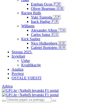
Esteban Ocon 🇫🇷
Oliver Bearman 🇬🇧
Racing Bulls
Yuki Tsunoda 🇯🇵
Isack Hadjar 🇫🇷
Williams
Alexander Albon 🇹🇭
Carlos Sainz 🇪🇸
Kick Sauber
Nico Hulkenberg 🇩🇪
Gabriel Bortoleto 🇧🇷
Sezona 2025.
Izvještaji
Utrke
Kvalifikacije
Analiza
Povijest
OSTALE VIJESTI
Arhiva