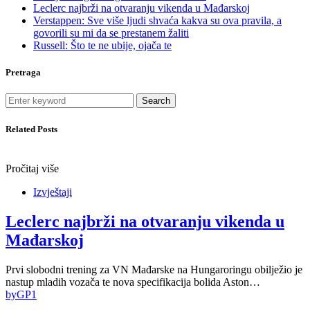
Leclerc najbrži na otvaranju vikenda u Mađarskoj
Verstappen: Sve više ljudi shvaća kakva su ova pravila, a
govorili su mi da se prestanem žaliti
Russell: Što te ne ubije, ojača te
Pretraga
Search
Related Posts
Pročitaj više
Izvještaji
Leclerc najbrži na otvaranju vikenda u
Mađarskoj
Prvi slobodni trening za VN Mađarske na Hungaroringu obilježio je
nastup mladih vozača te nova specifikacija bolida Aston…
by
GP1