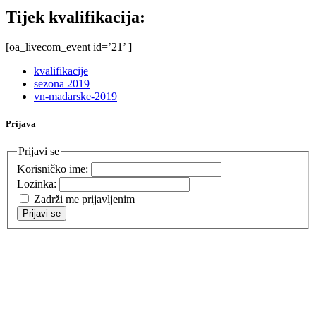
Tijek kvalifikacija:
[oa_livecom_event id=’21’ ]
kvalifikacije
sezona 2019
vn-madarske-2019
Prijava
Prijavi se
Korisničko ime:
Lozinka:
Zadrži me prijavljenim
Prijavi se