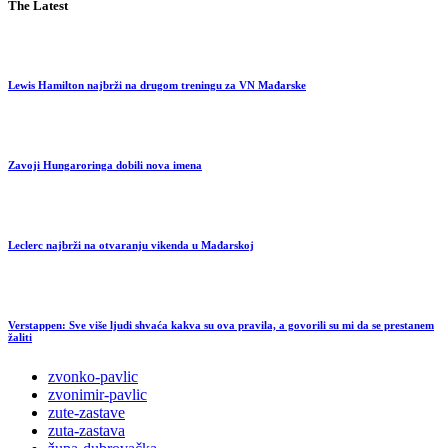
The Latest
Lewis Hamilton najbrži na drugom treningu za VN Mađarske
Zavoji Hungaroringa dobili nova imena
Leclerc najbrži na otvaranju vikenda u Mađarskoj
Verstappen: Sve više ljudi shvaća kakva su ova pravila, a govorili su mi da se prestanem
žaliti
zvonko-pavlic
zvonimir-pavlic
zute-zastave
zuta-zastava