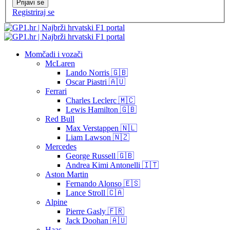
Prijavi se
Registriraj se
Momčadi i vozači
McLaren
Lando Norris 🇬🇧
Oscar Piastri 🇦🇺
Ferrari
Charles Leclerc 🇲🇨
Lewis Hamilton 🇬🇧
Red Bull
Max Verstappen 🇳🇱
Liam Lawson 🇳🇿
Mercedes
George Russell 🇬🇧
Andrea Kimi Antonelli 🇮🇹
Aston Martin
Fernando Alonso 🇪🇸
Lance Stroll 🇨🇦
Alpine
Pierre Gasly 🇫🇷
Jack Doohan 🇦🇺
Haas