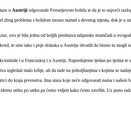
staze u
Austriji
odgovarale Ferrarijevom bolidu te da je to najveći razlo
tel zbog problema s bolidom morao startati s devetog mjesta, dok je u ut
ne, ovo je bila jedna od boljih predstava talijanske momčadi u ovogo
d, te smo tako i prije dolaska u Austriju shvatili da bismo tu mogli napr
cionirale i u Francuskoj i u Austriji. Napredujemo tjedan po tjedan te s
a izgledati malo lošije, ali da rade na poboljšanjima s kojima se nadaj
rci do kraja prvenstva. Ima staza koje neće odgovarati nama i našem b
demo utrku po utrku pa ćemo vidjeti kako ćemo završiti. Uz puno rada 