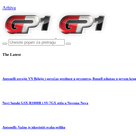
Arhiva
The Latest
Antonelli osvojio VN Belgije i povećao prednost u prvenstvu, Russell odustao u prvom kru
Novi Suzuki GSX-R1000R i SV-7GX stižu u Novema Nova
Antonelli: Važno je iskoristiti svaku priliku