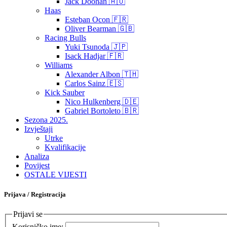
Jack Doohan 🇦🇺
Haas
Esteban Ocon 🇫🇷
Oliver Bearman 🇬🇧
Racing Bulls
Yuki Tsunoda 🇯🇵
Isack Hadjar 🇫🇷
Williams
Alexander Albon 🇹🇭
Carlos Sainz 🇪🇸
Kick Sauber
Nico Hulkenberg 🇩🇪
Gabriel Bortoleto 🇧🇷
Sezona 2025.
Izvještaji
Utrke
Kvalifikacije
Analiza
Povijest
OSTALE VIJESTI
Prijava / Registracija
Prijavi se
Korisničko ime: