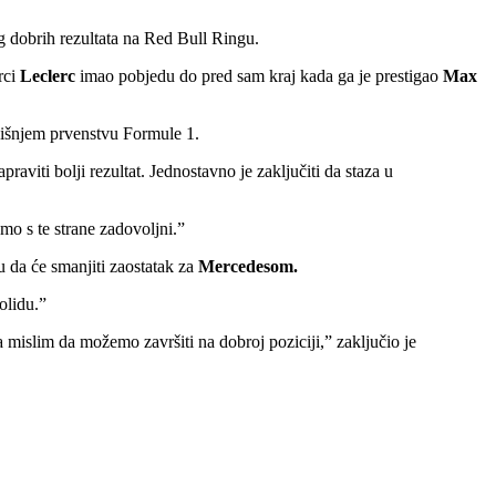
g dobrih rezultata na Red Bull Ringu.
rci
Leclerc
imao pobjedu do pred sam kraj kada ga je prestigao
Max
dišnjem prvenstvu Formule 1.
aviti bolji rezultat. Jednostavno je zaključiti da staza u
mo s te strane zadovoljni.”
u da će smanjiti zaostatak za
Mercedesom.
olidu.”
mislim da možemo završiti na dobroj poziciji,” zaključio je