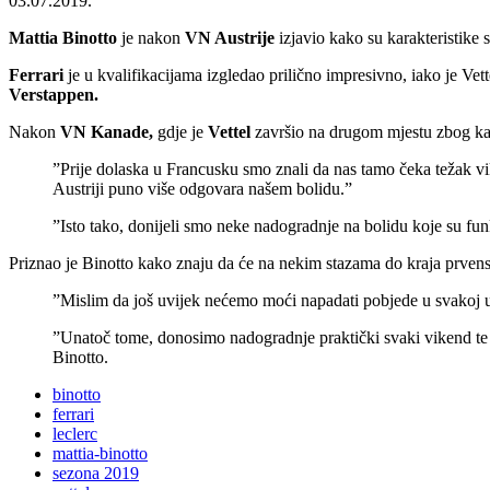
03.07.2019.
Mattia Binotto
je nakon
VN Austrije
izjavio kako su karakteristike 
Ferrari
je u kvalifikacijama izgledao prilično impresivno, iako je Vet
Verstappen.
Nakon
VN Kanade,
gdje je
Vettel
završio na drugom mjestu zbog kaz
”Prije dolaska u Francusku smo znali da nas tamo čeka težak viken
Austriji puno više odgovara našem bolidu.”
”Isto tako, donijeli smo neke nadogradnje na bolidu koje su funk
Priznao je Binotto kako znaju da će na nekim stazama do kraja prvenstv
”Mislim da još uvijek nećemo moći napadati pobjede u svakoj ut
”Unatoč tome, donosimo nadogradnje praktički svaki vikend te i
Binotto.
binotto
ferrari
leclerc
mattia-binotto
sezona 2019