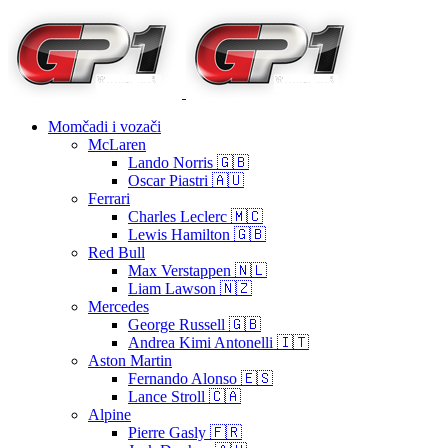
Momčadi i vozači
McLaren
Lando Norris 🇬🇧
Oscar Piastri 🇦🇺
Ferrari
Charles Leclerc 🇲🇨
Lewis Hamilton 🇬🇧
Red Bull
Max Verstappen 🇳🇱
Liam Lawson 🇳🇿
Mercedes
George Russell 🇬🇧
Andrea Kimi Antonelli 🇮🇹
Aston Martin
Fernando Alonso 🇪🇸
Lance Stroll 🇨🇦
Alpine
Pierre Gasly 🇫🇷