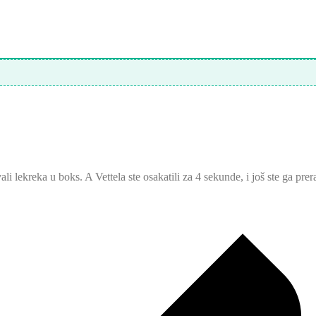
li lekreka u boks. A Vettela ste osakatili za 4 sekunde, i još ste ga pre