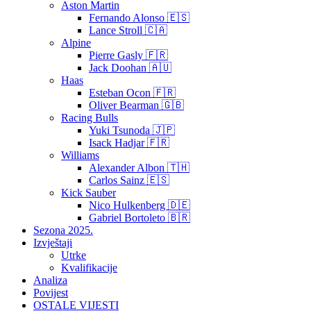
Aston Martin
Fernando Alonso 🇪🇸
Lance Stroll 🇨🇦
Alpine
Pierre Gasly 🇫🇷
Jack Doohan 🇦🇺
Haas
Esteban Ocon 🇫🇷
Oliver Bearman 🇬🇧
Racing Bulls
Yuki Tsunoda 🇯🇵
Isack Hadjar 🇫🇷
Williams
Alexander Albon 🇹🇭
Carlos Sainz 🇪🇸
Kick Sauber
Nico Hulkenberg 🇩🇪
Gabriel Bortoleto 🇧🇷
Sezona 2025.
Izvještaji
Utrke
Kvalifikacije
Analiza
Povijest
OSTALE VIJESTI