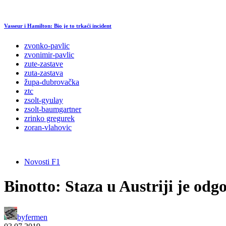
Vasseur i Hamilton: Bio je to trkaći incident
zvonko-pavlic
zvonimir-pavlic
zute-zastave
zuta-zastava
župa-dubrovačka
ztc
zsolt-gyulay
zsolt-baumgartner
zrinko gregurek
zoran-vlahovic
Novosti F1
Binotto: Staza u Austriji je od
by
fermen