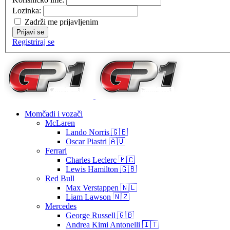
Lozinka:
Zadrži me prijavljenim
Prijavi se
Registriraj se
Momčadi i vozači
McLaren
Lando Norris 🇬🇧
Oscar Piastri 🇦🇺
Ferrari
Charles Leclerc 🇲🇨
Lewis Hamilton 🇬🇧
Red Bull
Max Verstappen 🇳🇱
Liam Lawson 🇳🇿
Mercedes
George Russell 🇬🇧
Andrea Kimi Antonelli 🇮🇹