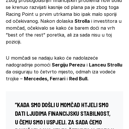
Zbog prošlogodišnjih financijskih problema novi bolid
se krenuo razvijati kasnije od plana pa je zbog toga
Racing Point u prvim utrkama bio ipak malo sporiji
od očekivanog. Nakon dolaska
Strolla
i investitora u
momčad, očekivalo se kako će barem doći na vrh
”best of the rest” poretka, ali za sada nisu u toj
poziciji.
U momčadi se nadaju kako će nadolazeće
nadogradnje pomoći
Sergiju Perezu
i
Lanceu Strollu
da osiguraju to četvrto mjesto, odmah iza vodeće
trojke –
Mercedes, Ferrari
i
Red Bull.
”KADA SMO DOŠLI U MOMČAD HTJELI SMO
DATI LJUDIMA FINANCIJSKU STABILNOST,
U ČEMU SMO I USPJELI. ZA SADA ĆEMO