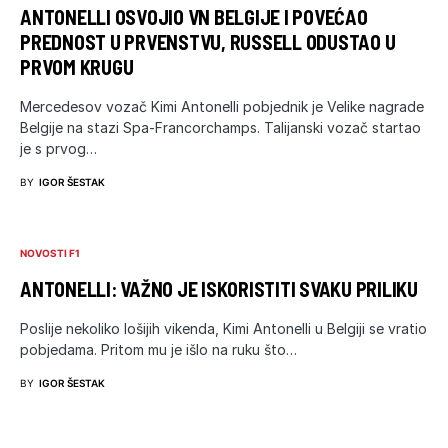
ANTONELLI OSVOJIO VN BELGIJE I POVEĆAO
PREDNOST U PRVENSTVU, RUSSELL ODUSTAO U
PRVOM KRUGU
Mercedesov vozač Kimi Antonelli pobjednik je Velike nagrade
Belgije na stazi Spa-Francorchamps. Talijanski vozač startao
je s prvog…
BY
IGOR ŠESTAK
NOVOSTI F1
ANTONELLI: VAŽNO JE ISKORISTITI SVAKU PRILIKU
Poslije nekoliko lošijih vikenda, Kimi Antonelli u Belgiji se vratio
pobjedama. Pritom mu je išlo na ruku što…
BY
IGOR ŠESTAK