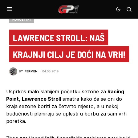
NOVOSTI F1
LAWRENCE STROLL: NAŠ
KRAJNJI CILJ JE DOĆI NA VRH!
BY
FERMEN
04.06.2019.
Usprkos malo slabijem početku sezone za
Racing
Point
,
Lawrence Stroll
smatra kako će se oni do
kraja sezone boriti za četvrto mjesto, a u nekoj
budućnosti planiraju se uplesti u borbu za sam vrh
poretka.