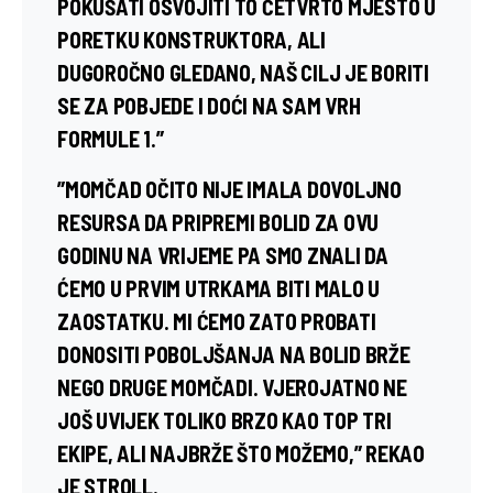
POKUŠATI OSVOJITI TO ČETVRTO MJESTO U
PORETKU KONSTRUKTORA, ALI
DUGOROČNO GLEDANO, NAŠ CILJ JE BORITI
SE ZA POBJEDE I DOĆI NA SAM VRH
FORMULE 1.”
”MOMČAD OČITO NIJE IMALA DOVOLJNO
RESURSA DA PRIPREMI BOLID ZA OVU
GODINU NA VRIJEME PA SMO ZNALI DA
ĆEMO U PRVIM UTRKAMA BITI MALO U
ZAOSTATKU. MI ĆEMO ZATO PROBATI
DONOSITI POBOLJŠANJA NA BOLID BRŽE
NEGO DRUGE MOMČADI. VJEROJATNO NE
JOŠ UVIJEK TOLIKO BRZO KAO TOP TRI
EKIPE, ALI NAJBRŽE ŠTO MOŽEMO,” REKAO
JE STROLL.