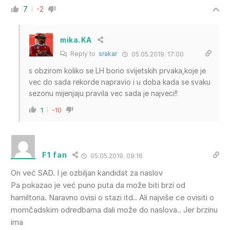
7
-2
mika.KA
Reply to
srakar
05.05.2019. 17:00
s obzirom koliko se LH borio svijetskih prvaka,koje je
vec do sada rekorde napravio i u doba kada se svaku
sezonu mijenjaju pravila vec sada je najveci!!
1
-10
F1 fan
05.05.2019. 09:16
On već SAD. I je ozbiljan kandidat za naslov
Pa pokazao je već puno puta da može biti brzi od
hamiltona. Naravno ovisi o stazi itd.. Ali najviše ce ovisiti o
momčadskim odredbama dali može do naslova.. Jer brzinu
ima