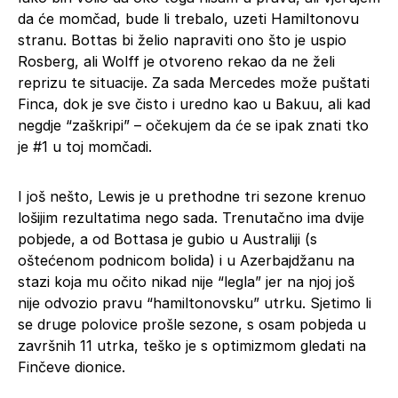
da će momčad, bude li trebalo, uzeti Hamiltonovu
stranu. Bottas bi želio napraviti ono što je uspio
Rosberg, ali Wolff je otvoreno rekao da ne želi
reprizu te situacije. Za sada Mercedes može puštati
Finca, dok je sve čisto i uredno kao u Bakuu, ali kad
negdje “zaškripi” – očekujem da će se ipak znati tko
je #1 u toj momčadi.
I još nešto, Lewis je u prethodne tri sezone krenuo
lošijim rezultatima nego sada. Trenutačno ima dvije
pobjede, a od Bottasa je gubio u Australiji (s
oštećenom podnicom bolida) i u Azerbajdžanu na
stazi koja mu očito nikad nije “legla” jer na njoj još
nije odvozio pravu “hamiltonovsku” utrku. Sjetimo li
se druge polovice prošle sezone, s osam pobjeda u
završnih 11 utrka, teško je s optimizmom gledati na
Finčeve dionice.