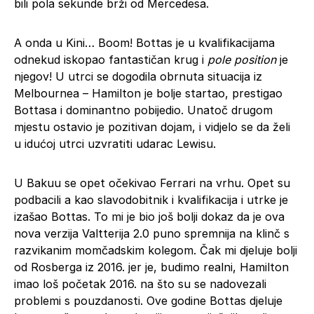
bili pola sekunde brži od Mercedesa.
A onda u Kini… Boom! Bottas je u kvalifikacijama
odnekud iskopao fantastičan krug i
pole position
je
njegov! U utrci se dogodila obrnuta situacija iz
Melbournea – Hamilton je bolje startao, prestigao
Bottasa i dominantno pobijedio. Unatoč drugom
mjestu ostavio je pozitivan dojam, i vidjelo se da želi
u idućoj utrci uzvratiti udarac Lewisu.
U Bakuu se opet očekivao Ferrari na vrhu. Opet su
podbacili a kao slavodobitnik i kvalifikacija i utrke je
izašao Bottas. To mi je bio još bolji dokaz da je ova
nova verzija Valtterija 2.0 puno spremnija na klinč s
razvikanim momčadskim kolegom. Čak mi djeluje bolji
od Rosberga iz 2016. jer je, budimo realni, Hamilton
imao loš početak 2016. na što su se nadovezali
problemi s pouzdanosti. Ove godine Bottas djeluje