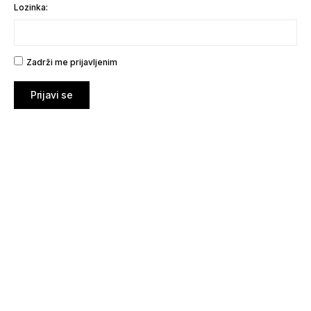
Lozinka:
Zadrži me prijavljenim
Prijavi se