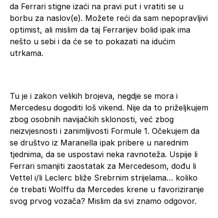
da Ferrari stigne izaći na pravi put i vratiti se u
borbu za naslov(e). Možete reći da sam nepopravljivi
optimist, ali mislim da taj Ferrarijev bolid ipak ima
nešto u sebi i da će se to pokazati na idućim
utrkama.
Tu je i zakon velikih brojeva, negdje se mora i
Mercedesu dogoditi loš vikend. Nije da to priželjkujem
zbog osobnih navijačkih sklonosti, već zbog
neizvjesnosti i zanimljivosti Formule 1. Očekujem da
se društvo iz Maranella ipak pribere u narednim
tjednima, da se uspostavi neka ravnoteža. Uspije li
Ferrari smanjiti zaostatak za Mercedesom, dođu li
Vettel i/li Leclerc bliže Srebrnim strijelama… koliko
će trebati Wolffu da Mercedes krene u favoriziranje
svog prvog vozača? Mislim da svi znamo odgovor.