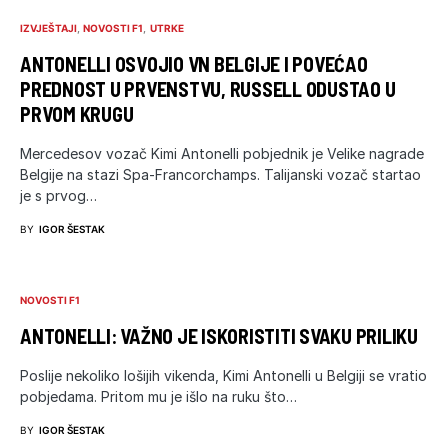
IZVJEŠTAJI
NOVOSTI F1
UTRKE
ANTONELLI OSVOJIO VN BELGIJE I POVEĆAO
PREDNOST U PRVENSTVU, RUSSELL ODUSTAO U
PRVOM KRUGU
Mercedesov vozač Kimi Antonelli pobjednik je Velike nagrade
Belgije na stazi Spa-Francorchamps. Talijanski vozač startao
je s prvog…
BY
IGOR ŠESTAK
NOVOSTI F1
ANTONELLI: VAŽNO JE ISKORISTITI SVAKU PRILIKU
Poslije nekoliko lošijih vikenda, Kimi Antonelli u Belgiji se vratio
pobjedama. Pritom mu je išlo na ruku što…
BY
IGOR ŠESTAK