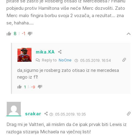
pitate se zašto je Rosberg otišao iz Mercedesa? Finalnu
pobjedu protiv Hamiltona više neće Merc dozvoliti. Zato
Merc malo fingira borbu svoja 2 vozača, a rezultat… zna
se, hahaha….
8
-1
mika.KA
Reply to
NoOne
05.05.2019. 16:54
da,sigurno je rosberg zato otisao iz ne mercedesa
nego iz f1!
1
-9
srakar
05.05.2019. 10:35
Drag mi je Valtteri, ali mislim da će ipak prvak biti Lewis iz
razloga stizanja Michaela na vječnoj listi!