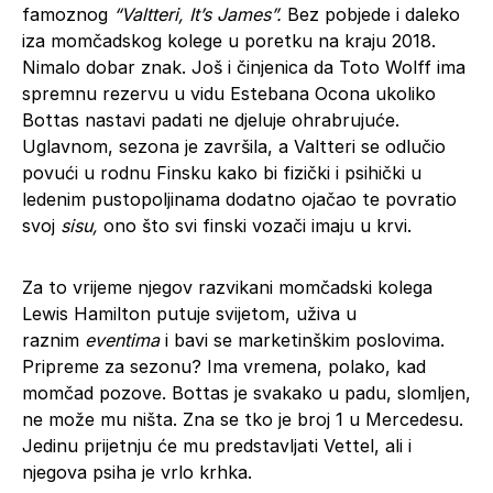
famoznog
“Valtteri, It’s James”.
Bez pobjede i daleko
iza momčadskog kolege u poretku na kraju 2018.
Nimalo dobar znak. Još i činjenica da Toto Wolff ima
spremnu rezervu u vidu Estebana Ocona ukoliko
Bottas nastavi padati ne djeluje ohrabrujuće.
Uglavnom, sezona je završila, a Valtteri se odlučio
povući u rodnu Finsku kako bi fizički i psihički u
ledenim pustopoljinama dodatno ojačao te povratio
svoj
sisu,
ono što svi finski vozači imaju u krvi.
Za to vrijeme njegov razvikani momčadski kolega
Lewis Hamilton putuje svijetom, uživa u
raznim
eventima
i bavi se marketinškim poslovima.
Pripreme za sezonu? Ima vremena, polako, kad
momčad pozove. Bottas je svakako u padu, slomljen,
ne može mu ništa. Zna se tko je broj 1 u Mercedesu.
Jedinu prijetnju će mu predstavljati Vettel, ali i
njegova psiha je vrlo krhka.