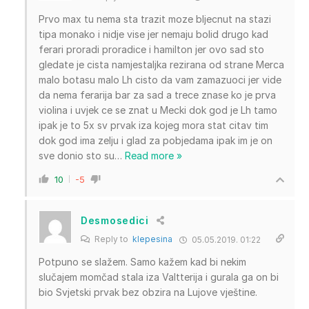
Prvo max tu nema sta trazit moze bljecnut na stazi
tipa monako i nidje vise jer nemaju bolid drugo kad
ferari proradi proradice i hamilton jer ovo sad sto
gledate je cista namjestaljka rezirana od strane Merca
malo botasu malo Lh cisto da vam zamazuoci jer vide
da nema ferarija bar za sad a trece znase ko je prva
violina i uvjek ce se znat u Mecki dok god je Lh tamo
ipak je to 5x sv prvak iza kojeg mora stat citav tim
dok god ima zelju i glad za pobjedama ipak im je on
sve donio sto su
…
Read more »
10
-5
Desmosedici
Reply to
klepesina
05.05.2019. 01:22
Potpuno se slažem. Samo kažem kad bi nekim
slučajem momčad stala iza Valtterija i gurala ga on bi
bio Svjetski prvak bez obzira na Lujove vještine.