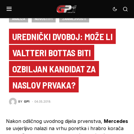
ANALIZA
NOVOSTI F1
ZANIMLJIVOSTI
UREDNIČKI DVOBOJ: MOŽE LI
VALTTERI BOTTAS BITI
OZBILJAN KANDIDAT ZA
NASLOV PRVAKA?
BY
GP1
04.05.2019.
Nakon odličnog uvodnog dijela prvenstva,
Mercedes
se uvjerljivo nalazi na vrhu poretka i hrabro korača