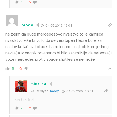
6
-5
mody
04.05.2019. 19:03
ne zelim da bude mercedesovo rivalstvo to je kamilica
rivaslstvo više bi volio da se verstapen l lecre bore za
naslov kotač uz kotač s hamiltonom,,, najbolji kom jednog
navijača iz englsk prvenstvo bi bilo zanimljivije da svi vozači
voze mercedes protiv space shutllea se ne može
6
-5
mika.KA
Reply to
mody
04.05.2019. 20:31
nisi ti ni lud!
7
-2