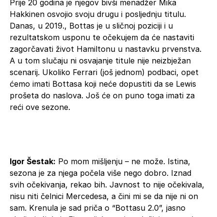
Prije 20 godina je njegov bivši menadžer Mika
Hakkinen osvojio svoju drugu i posljednju titulu.
Danas, u 2019., Bottas je u sličnoj poziciji i u
rezultatskom usponu te očekujem da će nastaviti
zagorčavati život Hamiltonu u nastavku prvenstva.
A u tom slučaju ni osvajanje titule nije neizbježan
scenarij. Ukoliko Ferrari (još jednom) podbaci, opet
ćemo imati Bottasa koji neće dopustiti da se Lewis
prošeta do naslova. Još će on puno toga imati za
reći ove sezone.
Igor Šestak:
Po mom mišljenju – ne može. Istina,
sezona je za njega počela više nego dobro. Iznad
svih očekivanja, rekao bih. Javnost to nije očekivala,
nisu niti čelnici Mercedesa, a čini mi se da nije ni on
sam. Krenula je sad priča o “Bottasu 2.0”, jasno