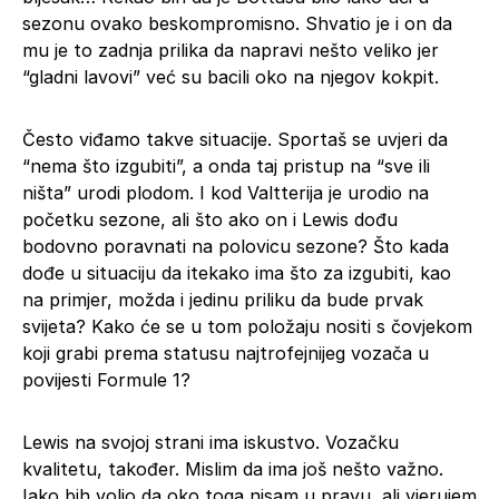
sezonu ovako beskompromisno. Shvatio je i on da
mu je to zadnja prilika da napravi nešto veliko jer
“gladni lavovi” već su bacili oko na njegov kokpit.
Često viđamo takve situacije. Sportaš se uvjeri da
“nema što izgubiti”, a onda taj pristup na “sve ili
ništa” urodi plodom. I kod Valtterija je urodio na
početku sezone, ali što ako on i Lewis dođu
bodovno poravnati na polovicu sezone? Što kada
dođe u situaciju da itekako ima što za izgubiti, kao
na primjer, možda i jedinu priliku da bude prvak
svijeta? Kako će se u tom položaju nositi s čovjekom
koji grabi prema statusu najtrofejnijeg vozača u
povijesti Formule 1?
Lewis na svojoj strani ima iskustvo. Vozačku
kvalitetu, također. Mislim da ima još nešto važno.
Iako bih volio da oko toga nisam u pravu, ali vjerujem