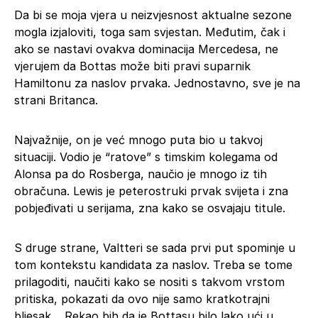
Da bi se moja vjera u neizvjesnost aktualne sezone
mogla izjaloviti, toga sam svjestan. Međutim, čak i
ako se nastavi ovakva dominacija Mercedesa, ne
vjerujem da Bottas može biti pravi suparnik
Hamiltonu za naslov prvaka. Jednostavno, sve je na
strani Britanca.
Najvažnije, on je već mnogo puta bio u takvoj
situaciji. Vodio je “ratove” s timskim kolegama od
Alonsa pa do Rosberga, naučio je mnogo iz tih
obračuna. Lewis je peterostruki prvak svijeta i zna
pobjeđivati u serijama, zna kako se osvajaju titule.
S druge strane, Valtteri se sada prvi put spominje u
tom kontekstu kandidata za naslov. Treba se tome
prilagoditi, naučiti kako se nositi s takvom vrstom
pritiska, pokazati da ovo nije samo kratkotrajni
bljesak… Rekao bih da je Bottasu bilo lako ući u