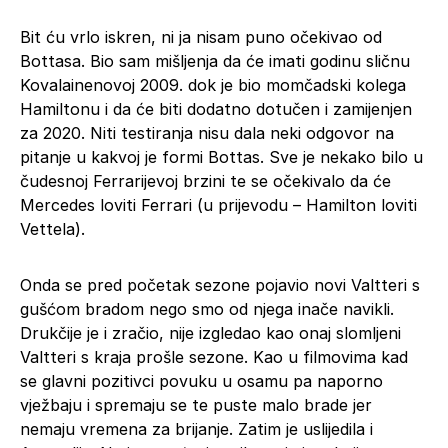
Bit ću vrlo iskren, ni ja nisam puno očekivao od
Bottasa. Bio sam mišljenja da će imati godinu sličnu
Kovalainenovoj 2009. dok je bio momčadski kolega
Hamiltonu i da će biti dodatno dotučen i zamijenjen
za 2020. Niti testiranja nisu dala neki odgovor na
pitanje u kakvoj je formi Bottas. Sve je nekako bilo u
čudesnoj Ferrarijevoj brzini te se očekivalo da će
Mercedes loviti Ferrari (u prijevodu – Hamilton loviti
Vettela).
Onda se pred početak sezone pojavio novi Valtteri s
gušćom bradom nego smo od njega inače navikli.
Drukčije je i zračio, nije izgledao kao onaj slomljeni
Valtteri s kraja prošle sezone. Kao u filmovima kad
se glavni pozitivci povuku u osamu pa naporno
vježbaju i spremaju se te puste malo brade jer
nemaju vremena za brijanje. Zatim je uslijedila i