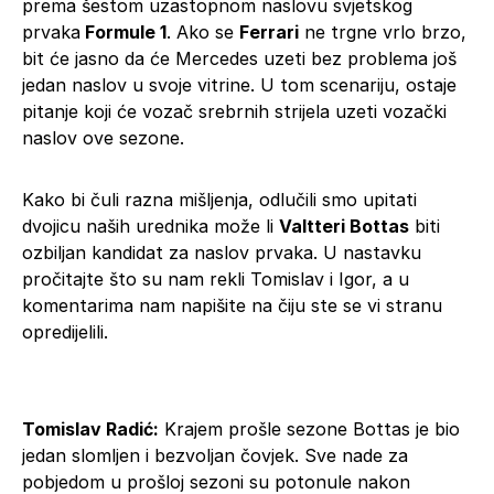
prema šestom uzastopnom naslovu svjetskog
prvaka
Formule 1
. Ako se
Ferrari
ne trgne vrlo brzo,
bit će jasno da će Mercedes uzeti bez problema još
jedan naslov u svoje vitrine. U tom scenariju, ostaje
pitanje koji će vozač srebrnih strijela uzeti vozački
naslov ove sezone.
Kako bi čuli razna mišljenja, odlučili smo upitati
dvojicu naših urednika može li
Valtteri Bottas
biti
ozbiljan kandidat za naslov prvaka. U nastavku
pročitajte što su nam rekli Tomislav i Igor, a u
komentarima nam napišite na čiju ste se vi stranu
opredijelili.
Tomislav Radić:
Krajem prošle sezone Bottas je bio
jedan slomljen i bezvoljan čovjek. Sve nade za
pobjedom u prošloj sezoni su potonule nakon