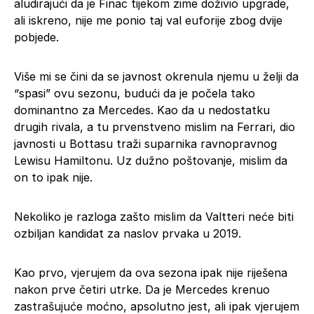
aludirajući da je Finac tijekom zime doživio upgrade,
ali iskreno, nije me ponio taj val euforije zbog dvije
pobjede.
Više mi se čini da se javnost okrenula njemu u želji da
“spasi” ovu sezonu, budući da je počela tako
dominantno za Mercedes. Kao da u nedostatku
drugih rivala, a tu prvenstveno mislim na Ferrari, dio
javnosti u Bottasu traži suparnika ravnopravnog
Lewisu Hamiltonu. Uz dužno poštovanje, mislim da
on to ipak nije.
Nekoliko je razloga zašto mislim da Valtteri neće biti
ozbiljan kandidat za naslov prvaka u 2019.
Kao prvo, vjerujem da ova sezona ipak nije riješena
nakon prve četiri utrke. Da je Mercedes krenuo
zastrašujuće moćno, apsolutno jest, ali ipak vjerujem