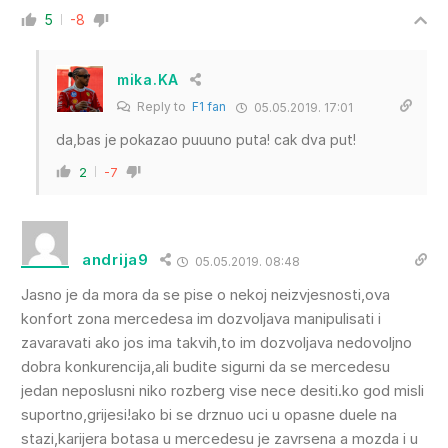
5
-8
mika.KA
Reply to
F1 fan
05.05.2019. 17:01
da,bas je pokazao puuuno puta! cak dva put!
2
-7
andrija9
05.05.2019. 08:48
Jasno je da mora da se pise o nekoj neizvjesnosti,ova
konfort zona mercedesa im dozvoljava manipulisati i
zavaravati ako jos ima takvih,to im dozvoljava nedovoljno
dobra konkurencija,ali budite sigurni da se mercedesu
jedan neposlusni niko rozberg vise nece desiti.ko god misli
suportno,grijesi!ako bi se drznuo uci u opasne duele na
stazi,karijera botasa u mercedesu je zavrsena a mozda i u