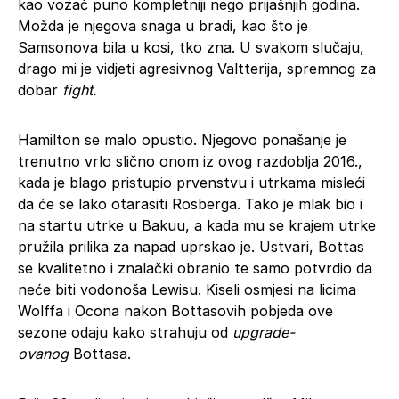
kao vozač puno kompletniji nego prijašnjih godina.
Možda je njegova snaga u bradi, kao što je
Samsonova bila u kosi, tko zna. U svakom slučaju,
drago mi je vidjeti agresivnog Valtterija, spremnog za
dobar
fight.
Hamilton se malo opustio. Njegovo ponašanje je
trenutno vrlo slično onom iz ovog razdoblja 2016.,
kada je blago pristupio prvenstvu i utrkama misleći
da će se lako otarasiti Rosberga. Tako je mlak bio i
na startu utrke u Bakuu, a kada mu se krajem utrke
pružila prilika za napad uprskao je. Ustvari, Bottas
se kvalitetno i znalački obranio te samo potvrdio da
neće biti vodonoša Lewisu. Kiseli osmjesi na licima
Wolffa i Ocona nakon Bottasovih pobjeda ove
sezone odaju kako strahuju od
upgrade-
ovanog
Bottasa.