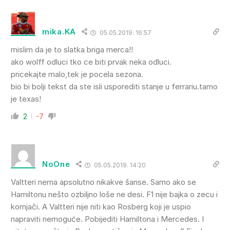
mika.KA
05.05.2019. 16:57
mislim da je to slatka briga merca!!
ako wolff odluci tko ce biti prvak neka odluci.
pricekajte malo,tek je pocela sezona.
bio bi bolji tekst da ste isli usporediti stanje u ferrariu.tamo
je texas!
2
-7
NoOne
05.05.2019. 14:20
Valtteri nema apsolutno nikakve šanse. Samo ako se
Hamiltonu nešto ozbiljno loše ne desi. F1 nije bajka o zecu i
kornjači. A Valtteri nije niti kao Rosberg koji je uspio
napraviti nemoguće. Pobijediti Hamiltona i Mercedes. I