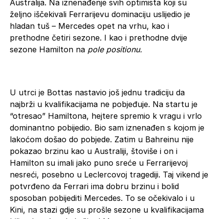
Australija. Na iznenađenje svih optimista koji su
željno iščekivali Ferrarijevu dominaciju uslijedio je
hladan tuš – Mercedes opet na vrhu, kao i
prethodne četiri sezone. I kao i prethodne dvije
sezone Hamilton na
pole positionu.
U utrci je Bottas nastavio još jednu tradiciju da
najbrži u kvalifikacijama ne pobjeđuje. Na startu je
“otresao” Hamiltona, hejtere spremio k vragu i vrlo
dominantno pobijedio. Bio sam iznenađen s kojom je
lakoćom došao do pobjede. Zatim u Bahreinu nije
pokazao brzinu kao u Australiji, štoviše i on i
Hamilton su imali jako puno sreće u Ferrarijevoj
nesreći, posebno u Leclercovoj tragediji. Taj vikend je
potvrđeno da Ferrari ima dobru brzinu i bolid
sposoban pobijediti Mercedes. To se očekivalo i u
Kini, na stazi gdje su prošle sezone u kvalifikacijama