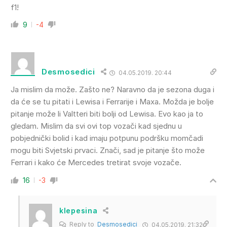
f1!
9
-4
Desmosedici
04.05.2019. 20:44
Ja mislim da može. Zašto ne? Naravno da je sezona duga i
da će se tu pitati i Lewisa i Ferrarije i Maxa. Možda je bolje
pitanje može li Valtteri biti bolji od Lewisa. Evo kao ja to
gledam. Mislim da svi ovi top vozači kad sjednu u
pobjednički bolid i kad imaju potpunu podršku momčadi
mogu biti Svjetski prvaci. Znači, sad je pitanje što može
Ferrari i kako će Mercedes tretirat svoje vozače.
16
-3
klepesina
Reply to
Desmosedici
04.05.2019. 21:32