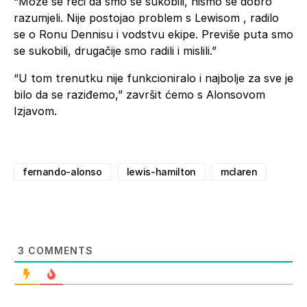
“Može se reći da smo se sukobili, nismo se dobro
razumjeli. Nije postojao problem s Lewisom , radilo
se o Ronu Dennisu i vodstvu ekipe. Previše puta smo
se sukobili, drugačije smo radili i mislili.”
“U tom trenutku nije funkcioniralo i najbolje za sve je
bilo da se raziđemo,” završit ćemo s Alonsovom
Izjavom.
fernando-alonso
lewis-hamilton
mclaren
3
COMMENTS