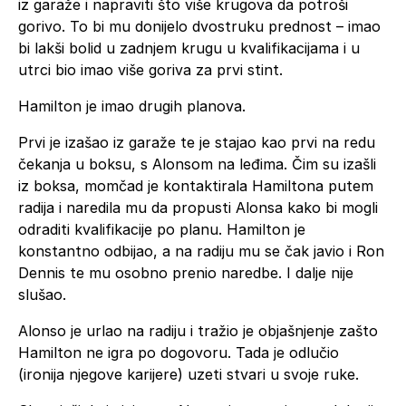
iz garaže i napraviti što više krugova da potroši
gorivo. To bi mu donijelo dvostruku prednost – imao
bi lakši bolid u zadnjem krugu u kvalifikacijama i u
utrci bio imao više goriva za prvi stint.
Hamilton je imao drugih planova.
Prvi je izašao iz garaže te je stajao kao prvi na redu
čekanja u boksu, s Alonsom na leđima. Čim su izašli
iz boksa, momčad je kontaktirala Hamiltona putem
radija i naredila mu da propusti Alonsa kako bi mogli
odraditi kvalifikacije po planu. Hamilton je
konstantno odbijao, a na radiju mu se čak javio i Ron
Dennis te mu osobno prenio naredbe. I dalje nije
slušao.
Alonso je urlao na radiju i tražio je objašnjenje zašto
Hamilton ne igra po dogovoru. Tada je odlučio
(ironija njegove karijere) uzeti stvari u svoje ruke.