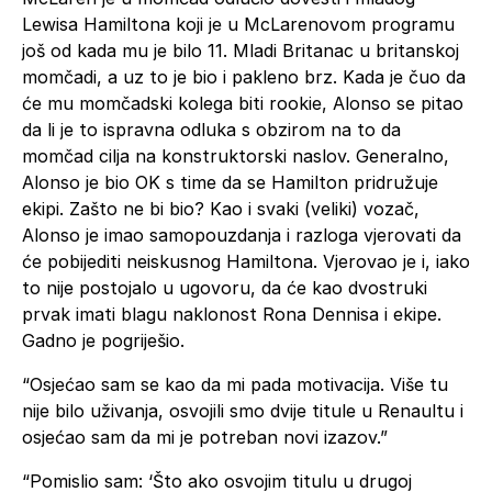
Lewisa Hamiltona koji je u McLarenovom programu
još od kada mu je bilo 11. Mladi Britanac u britanskoj
momčadi, a uz to je bio i pakleno brz. Kada je čuo da
će mu momčadski kolega biti rookie, Alonso se pitao
da li je to ispravna odluka s obzirom na to da
momčad cilja na konstruktorski naslov. Generalno,
Alonso je bio OK s time da se Hamilton pridružuje
ekipi. Zašto ne bi bio? Kao i svaki (veliki) vozač,
Alonso je imao samopouzdanja i razloga vjerovati da
će pobijediti neiskusnog Hamiltona. Vjerovao je i, iako
to nije postojalo u ugovoru, da će kao dvostruki
prvak imati blagu naklonost Rona Dennisa i ekipe.
Gadno je pogriješio.
“Osjećao sam se kao da mi pada motivacija. Više tu
nije bilo uživanja, osvojili smo dvije titule u Renaultu i
osjećao sam da mi je potreban novi izazov.”
“Pomislio sam: ‘Što ako osvojim titulu u drugoj