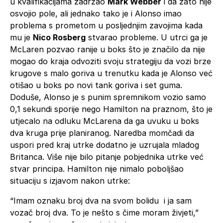
u kvalifikacijama zadržao
Mark Webber
i da zato nije
osvojio pole, ali jednako tako je i Alonso imao
problema s prometom u posljednjim zavojima kada
mu je
Nico Rosberg
stvarao probleme. U utrci ga je
McLaren pozvao ranije u boks što je značilo da nije
mogao do kraja odvoziti svoju strategiju da vozi brze
krugove s malo goriva u trenutku kada je Alonso već
otišao u boks po novi tank goriva i set guma.
Doduše, Alonso je s punim spremnikom vozio samo
0,1 sekundi sporije nego Hamilton na praznom, što je
utjecalo na odluku McLarena da ga uvuku u boks
dva kruga prije planiranog. Naredba momčadi da
uspori pred kraj utrke dodatno je uzrujala mladog
Britanca. Više nije bilo pitanje pobjednika utrke već
stvar principa. Hamilton nije nimalo poboljšao
situaciju s izjavom nakon utrke:
“Imam oznaku broj dva na svom bolidu i ja sam
vozač broj dva. To je nešto s čime moram živjeti,”