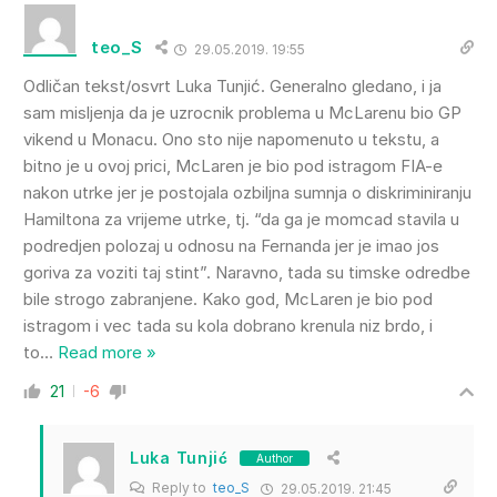
teo_S
29.05.2019. 19:55
Odličan tekst/osvrt Luka Tunjić. Generalno gledano, i ja
sam misljenja da je uzrocnik problema u McLarenu bio GP
vikend u Monacu. Ono sto nije napomenuto u tekstu, a
bitno je u ovoj prici, McLaren je bio pod istragom FIA-e
nakon utrke jer je postojala ozbiljna sumnja o diskriminiranju
Hamiltona za vrijeme utrke, tj. “da ga je momcad stavila u
podredjen polozaj u odnosu na Fernanda jer je imao jos
goriva za voziti taj stint”. Naravno, tada su timske odredbe
bile strogo zabranjene. Kako god, McLaren je bio pod
istragom i vec tada su kola dobrano krenula niz brdo, i
to
…
Read more »
21
-6
Luka Tunjić
Author
Reply to
teo_S
29.05.2019. 21:45