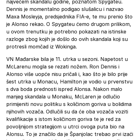
najvećem skandalu godine, poznatom Spygateu.
Dennis je momentalno podigao slušalicu i nazvao
Maxa Mosleyja, predsjednika FIA-e, te mu prenio što
je Alonso rekao. O Spygateu ćemo drugom prilikom,
u ovom trenutku je potrebno pokazati na istinske
razloge zbog kojih je došlo do ovih skandala koji su
protresli momčad iz Wokinga.
VN Mađarske bila je 11. utrka u sezoni. Napetost u
McLarenu mogla se rezati nožem. Ron Dennis i
Alonso više uopće nisu pričali i, kao što je bilo prije
šest utrka u Monacu, Hamilton je vodio u prvenstvu
s dva boda prednosti ispred Alonsa. Nakon malo
manjeg skandala u Monaku, McLaren je odlučio
primijeniti novu politiku s količinom goriva u bolidima
njihovih vozača. Odlučili su da će oba vozača voziti
kvalifikacije s istom količinom goriva te je red za
povoljnijom strategijom u utrci ovoga puta bio na
Alonsu. To je značilo da je Španjolac trebao prvi izaći