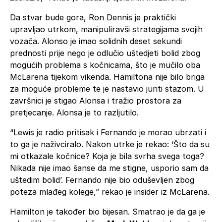
Da stvar bude gora, Ron Dennis je praktički
upravljao utrkom, manipuliravši strategijama svojih
vozača. Alonso je imao solidnih deset sekundi
prednosti prije nego je odlučio uštedjeti bolid zbog
mogućih problema s kočnicama, što je mučilo oba
McLarena tijekom vikenda. Hamiltona nije bilo briga
za moguće probleme te je nastavio juriti stazom. U
završnici je stigao Alonsa i tražio prostora za
pretjecanje. Alonsa je to razljutilo.
“Lewis je radio pritisak i Fernando je morao ubrzati i
to ga je naživciralo. Nakon utrke je rekao: ‘Što da su
mi otkazale kočnice? Koja je bila svrha svega toga?
Nikada nije imao šanse da me stigne, usporio sam da
uštedim bolid’. Fernando nije bio oduševljen zbog
poteza mlađeg kolege,” rekao je insider iz McLarena.
Hamilton je također bio bijesan. Smatrao je da ga je