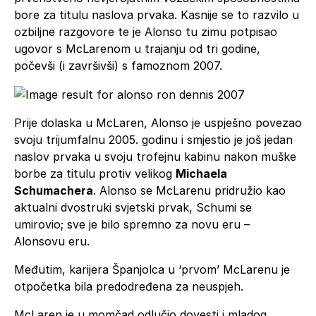
bore za titulu naslova prvaka. Kasnije se to razvilo u
ozbiljne razgovore te je Alonso tu zimu potpisao
ugovor s McLarenom u trajanju od tri godine,
počevši (i završivši) s famoznom 2007.
Prije dolaska u McLaren, Alonso je uspješno povezao
svoju trijumfalnu 2005. godinu i smjestio je još jedan
naslov prvaka u svoju trofejnu kabinu nakon muške
borbe za titulu protiv velikog
Michaela
Schumachera
. Alonso se McLarenu pridružio kao
aktualni dvostruki svjetski prvak, Schumi se
umirovio; sve je bilo spremno za novu eru –
Alonsovu eru.
Međutim, karijera Španjolca u ‘prvom’ McLarenu je
otpočetka bila predodređena za neuspjeh.
McLaren je u momčad odlučio dovesti i mladog