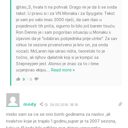
@teo_S, hvala ti na pohvali. Drago mi je da ti se sviđa
tekst. U pravu si i za VN Monaka i za Spygate. Tekst
je sam po sebi imao 2000 riječi, da sam išao u
pojedinosti tih priča, sigurno bi bilo još barem tisuću.
Ron Dennis je i sam pogoršao situaciju u Monaku s
izjavom da je “odabrao pobjednika prije utrke”. Za sav
cirkus te sezone prvenstveno je kriv on, pa onda
vozači. McLaren nije ukrao ništa, teoretski to je
točno, ali njihov djelatnik koji si je kompić sa
Stepneyjem jest. Alonso je znao za to i time
ucjenjivao ekipu.
…
Read more »
9
0
mody
29.05.2019. 18:19
mislio sam sa ce se ono boriti godinama za naslov ,ali
rivalstvo koje je trajalo 1 godinu,super je ta 2007 sezona,
kakv je f1 tada bila odlična,ovo danas uspavanka