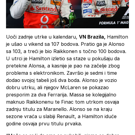
Uoči zadnje utrke u kalendaru,
VN Brazila,
Hamilton
je ušao u vikend sa 107 bodova. Pratio ga je Alonso
sa 103, a treći je bio Raikkonen s točno 100 bodova.
U utrci je Hamilton izletio sa staze u pokušaju da
pretekne Alonsa, a kasnije je pao na začelje zbog
problema s elektronikom. Završio je sedmi i time
dodao svojoj tabeli još dva boda. Alonso je vozio
dobru utrku, ali njegov McLaren se pokazao
presporim za dva Ferrarija. Massa se kolegijalno
maknuo Raikkonenu te Finac tom utrkom osvaja
zadnju titulu za Maranello. Alonso se na kraju
sezone vraća u slabiji Renault, a Hamilton iduće
godine osvaja prvu titulu prvaka.