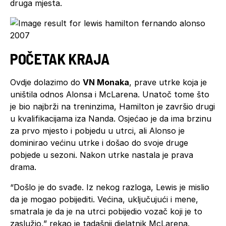
druga mjesta.
POČETAK KRAJA
Ovdje dolazimo do
VN Monaka
, prave utrke koja je
uništila odnos Alonsa i McLarena. Unatoč tome što
je bio najbrži na treninzima, Hamilton je završio drugi
u kvalifikacijama iza Nanda. Osjećao je da ima brzinu
za prvo mjesto i pobjedu u utrci, ali Alonso je
dominirao većinu utrke i došao do svoje druge
pobjede u sezoni. Nakon utrke nastala je prava
drama.
“Došlo je do svađe. Iz nekog razloga, Lewis je mislio
da je mogao pobijediti. Većina, uključujući i mene,
smatrala je da je na utrci pobijedio vozač koji je to
zaslužio,” rekao je tadašnji djelatnik McLarena.