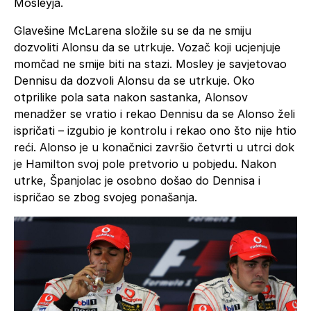
Mosleyja.
Glavešine McLarena složile su se da ne smiju
dozvoliti Alonsu da se utrkuje. Vozač koji ucjenjuje
momčad ne smije biti na stazi. Mosley je savjetovao
Dennisu da dozvoli Alonsu da se utrkuje. Oko
otprilike pola sata nakon sastanka, Alonsov
menadžer se vratio i rekao Dennisu da se Alonso želi
ispričati – izgubio je kontrolu i rekao ono što nije htio
reći. Alonso je u konačnici završio četvrti u utrci dok
je Hamilton svoj pole pretvorio u pobjedu. Nakon
utrke, Španjolac je osobno došao do Dennisa i
ispričao se zbog svojeg ponašanja.