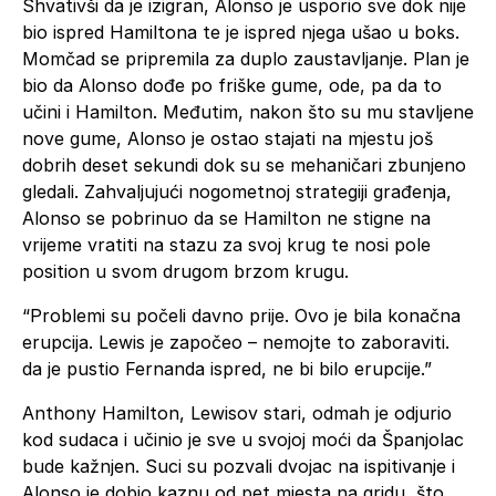
Shvativši da je izigran, Alonso je usporio sve dok nije
bio ispred Hamiltona te je ispred njega ušao u boks.
Momčad se pripremila za duplo zaustavljanje. Plan je
bio da Alonso dođe po friške gume, ode, pa da to
učini i Hamilton. Međutim, nakon što su mu stavljene
nove gume, Alonso je ostao stajati na mjestu još
dobrih deset sekundi dok su se mehaničari zbunjeno
gledali. Zahvaljujući nogometnoj strategiji građenja,
Alonso se pobrinuo da se Hamilton ne stigne na
vrijeme vratiti na stazu za svoj krug te nosi pole
position u svom drugom brzom krugu.
“Problemi su počeli davno prije. Ovo je bila konačna
erupcija. Lewis je započeo – nemojte to zaboraviti.
da je pustio Fernanda ispred, ne bi bilo erupcije.”
Anthony Hamilton, Lewisov stari, odmah je odjurio
kod sudaca i učinio je sve u svojoj moći da Španjolac
bude kažnjen. Suci su pozvali dvojac na ispitivanje i
Alonso je dobio kaznu od pet mjesta na gridu, što