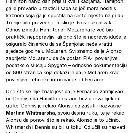
Hamilton nanio dan prije u kvalifikacijama. Hamilton
ga je prevario u taktici i sada se još mora nositi s
kaznom koja ga je spustila na šesto mjesto na gridu.
To nije bilo pravedno, mislio je dvostruki prvak.
Odnos između Hamiltona i McLarena je već bio
praktički nepopravljiv, ali ono što je napravio iduće je
osiguralo činjenicu da se Španjolac neće vratiti
sljedeće godine u McLaren. Svi znamo da je Alonso
zaprijetio McLarenu da će poslati FIA-i povjerljive
podatke o slučaju Spygate – odnosno dokumentaciju
od 800 stranica koja dokazuje da je McLaren krao
povjerljive tehničke informacije od Ferrarija.
Ono što se nije znalo jest da je Fernando zahtijevao
od Dennisa da Hamilton ostane bez goriva tijekom
utrke. Dennis je rekao Alonsu da zašuti i nazvao je
Martina Whitmarsha
, svoju desnu ruku, te je rekao
Alonsu da ponovi što je rekao. Alonso je to učinio.
Whitmarsh i Dennis su bili u šoku. Odlučili su nazvati