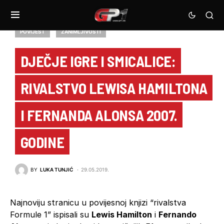
POVIJEST
ZANIMLJIVOSTI
DJEČJE IGRE I SMICALICE:
RIVALSTVO LEWISA HAMILTONA
I FERNANDA ALONSA 2007.
GODINE
BY
LUKA TUNJIĆ
29.05.2019.
Najnoviju stranicu u povijesnoj knjizi “rivalstva
Formule 1” ispisali su
Lewis Hamilton
i
Fernando