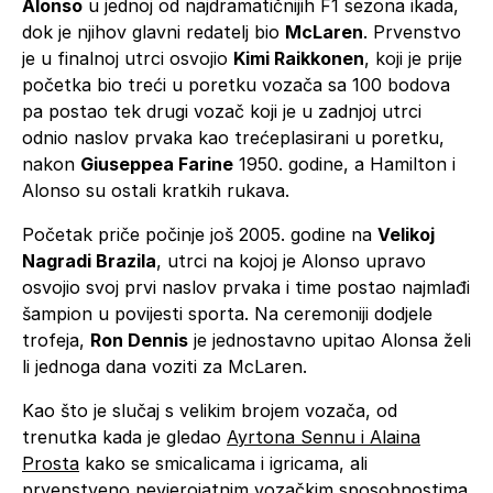
Alonso
u jednoj od najdramatičnijih F1 sezona ikada,
dok je njihov glavni redatelj bio
McLaren
. Prvenstvo
je u finalnoj utrci osvojio
Kimi Raikkonen
, koji je prije
početka bio treći u poretku vozača sa 100 bodova
pa postao tek drugi vozač koji je u zadnjoj utrci
odnio naslov prvaka kao trećeplasirani u poretku,
nakon
Giuseppea Farine
1950. godine, a Hamilton i
Alonso su ostali kratkih rukava.
Početak priče počinje još 2005. godine na
Velikoj
Nagradi Brazila
, utrci na kojoj je Alonso upravo
osvojio svoj prvi naslov prvaka i time postao najmlađi
šampion u povijesti sporta. Na ceremoniji dodjele
trofeja,
Ron Dennis
je jednostavno upitao Alonsa želi
li jednoga dana voziti za McLaren.
Kao što je slučaj s velikim brojem vozača, od
trenutka kada je gledao
Ayrtona Sennu i Alaina
Prosta
kako se smicalicama i igricama, ali
prvenstveno nevjerojatnim vozačkim sposobnostima