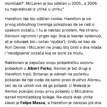
momčadi?’. McLaren je bio odličan u 2005., a 2006.
su napredovali iz utrke u utrku.”
Hamilton nije bio odličan rookie. Hamilton je od
prvog slobodnog treninga pokazivao da se radi o
opakom vozaču. I tu je nastao problem. Na stranu
Alonsov ogromni i prgav ego (koji je kasnije splasnuo,
ali je oduvijek bio i ostao ‘njuška’), činilo se kao da
Ron Dennis i McLaren ne znaju što činiti s dva mlada
i ‘neodgojena’ vozača koji se bore za titulu.
Raikkonen je započeo svoju pobjedničku sezonu
pobjedom u
Albert Parku
, Alonso je bio drugi a
Hamilton treći. Britanac je odmah na početku
pokazao da nije ovdje da samo pravi društvo Alonsu,
već da će učiniti sve da ga pobjedi. U Maleziji je
Alonso pokupio svoju prvu pobjedu u McLarenu
ispred momčadskog kolege. Na iduće dvije utrke
slavio je
Felipe Massa
, a Hamilton je nanizao još dva