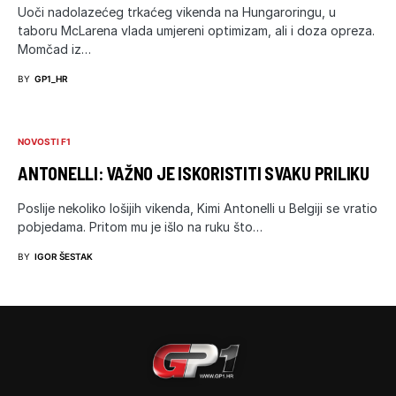
Uoči nadolazećeg trkaćeg vikenda na Hungaroringu, u
taboru McLarena vlada umjereni optimizam, ali i doza opreza.
Momčad iz…
BY
GP1_HR
NOVOSTI F1
ANTONELLI: VAŽNO JE ISKORISTITI SVAKU PRILIKU
Poslije nekoliko lošijih vikenda, Kimi Antonelli u Belgiji se vratio
pobjedama. Pritom mu je išlo na ruku što…
BY
IGOR ŠESTAK