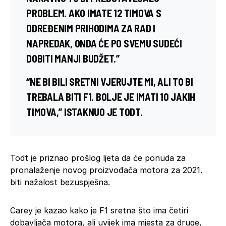
PROBLEM. AKO IMATE 12 TIMOVA S ​​
ODREĐENIM PRIHODIMA ZA RAD I
NAPREDAK, ONDA ĆE PO SVEMU SUDEĆI
DOBITI MANJI BUDŽET.”
“N
E BI BILI SRETNI VJERUJTE MI, ALI TO BI
TREBALA BITI F1. BOLJE JE IMATI 10 JAKIH
TIMOVA,” ISTAKNUO JE TODT.
Todt je priznao prošlog ljeta da će ponuda za
pronalaženje novog proizvođača motora za 2021.
biti nažalost bezuspješna.
Carey je kazao kako je F1 sretna što ima četiri
dobavljača motora, ali uvijek ima mjesta za druge,