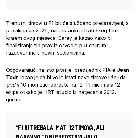
Trenutni timovi u F1 bit će službeno predstavljeni, s
pravilima za 2021., na sastanku strateškog tima
krajem ovog mjeseca.
Carey je kazao kako bi
finaliziranje tih pravila otvorilo put daljnjim
razgovorima s novim sudionicima.
Odgovarajući na isto pitanje, predsjednik FIA-e
Jean
Todt
rekao je da bi volio imati nove timove i želi da
grid
s 10 momčadi poraste na 12. F1 nije imala 12
ekipa otkako je HRT istupio iz natjecanja 2012.
godine.
“F
1 BI TREBALA IMATI 12 TIMOVA, ALI
NARAVNO TO BI PREDSTAVLJALO