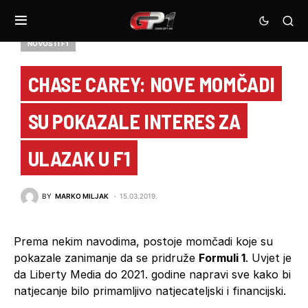
NOVOSTI F1
CHASE CAREY: NOVE MOMČADI
SU POKAZALE INTERES ZA
ULAZAK U F1
BY
MARKO MILJAK
15.03.2019.
Prema nekim navodima, postoje momčadi koje su
pokazale zanimanje da se pridruže
Formuli 1
. Uvjet je
da Liberty Media do 2021. godine napravi sve kako bi
natjecanje bilo primamljivo natjecateljski i financijski.