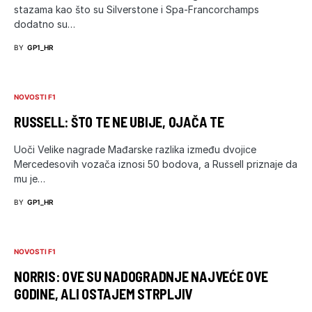
stazama kao što su Silverstone i Spa-Francorchamps
dodatno su…
BY
GP1_HR
NOVOSTI F1
RUSSELL: ŠTO TE NE UBIJE, OJAČA TE
Uoči Velike nagrade Mađarske razlika između dvojice
Mercedesovih vozača iznosi 50 bodova, a Russell priznaje da
mu je…
BY
GP1_HR
NOVOSTI F1
NORRIS: OVE SU NADOGRADNJE NAJVEĆE OVE
GODINE, ALI OSTAJEM STRPLJIV