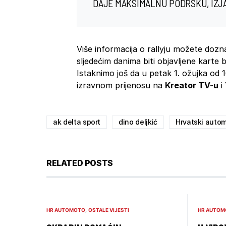
DAJE MAKSIMALNU PODRŠKU, IZJAV
Više informacija o rallyju možete dozn
sljedećim danima biti objavljene karte br
Istaknimo još da u petak 1. ožujka od 1
izravnom prijenosu na
Kreator TV-u
i
ak delta sport
dino deljkić
Hrvatski autom
RELATED POSTS
HR AUTOMOTO
OSTALE VIJESTI
HR AUTOM