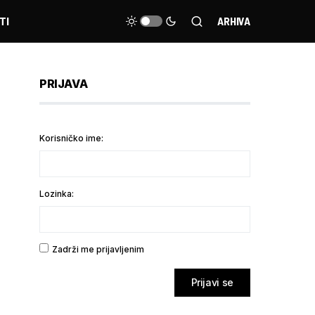
TI
ARHIVA
PRIJAVA
Korisničko ime:
Lozinka:
Zadrži me prijavljenim
Prijavi se