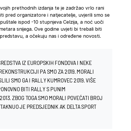
vojih prethodnih izdanja te je zadržao vrlo rani
 pred organizatore i natjecatelje, uvjerili smo se
uštale ispod -10 stupnjeva Celzija, a noć uoči
etara snijega. Ove godine uvjeti bi trebali biti
y predstavu, a očekuju nas i određene novosti.
SREDSTVA IZ EUROPSKIH FONDOVA I NEKE
EKONSTRUKCIJI PA SMO ZA 2019. MORALI
SLILI SMO GA I RALLY KUMROVEC 2019. VIŠE
 PONOVNO BITI RALLY S PUNIM
 2013. ZBOG TOGA SMO MORALI POVEĆATI BROJ
ISTAKNUO JE PREDSJEDNIK AK DELTA SPORT