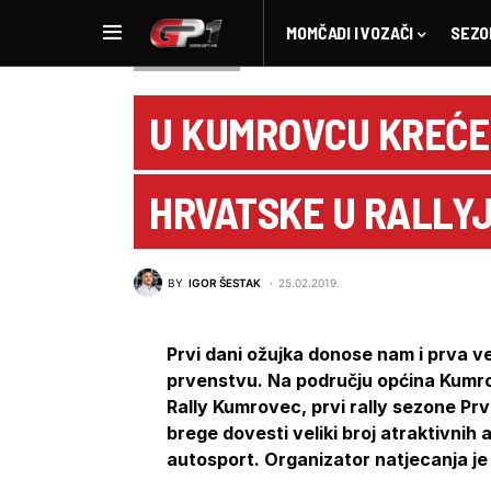
MOMČADI I VOZAČI
SEZO
HR AUTOMOTO
U KUMROVCU KREĆE
HRVATSKE U RALLY
BY
IGOR ŠESTAK
25.02.2019.
Prvi dani ožujka donose nam i prva 
prvenstvu. Na području općina Kumrov
Rally Kumrovec, prvi rally sezone Pr
brege dovesti veliki broj atraktivnih 
autosport. Organizator natjecanja je