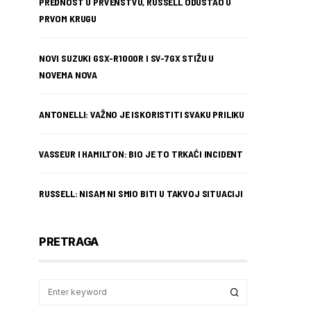
PREDNOST U PRVENSTVU, RUSSELL ODUSTAO U
PRVOM KRUGU
NOVI SUZUKI GSX-R1000R I SV-7GX STIŽU U
NOVEMA NOVA
ANTONELLI: VAŽNO JE ISKORISTITI SVAKU PRILIKU
VASSEUR I HAMILTON: BIO JE TO TRKAĆI INCIDENT
RUSSELL: NISAM NI SMIO BITI U TAKVOJ SITUACIJI
PRETRAGA