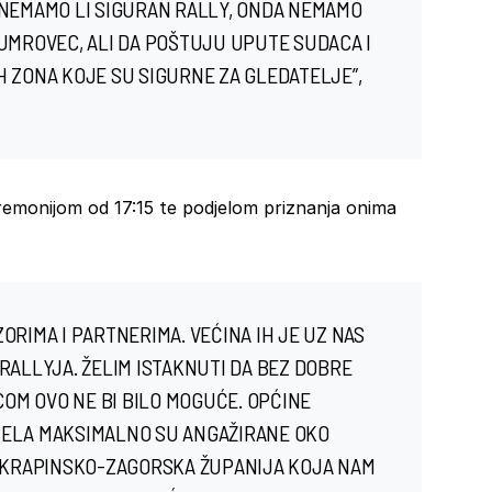
 NEMAMO LI SIGURAN RALLY, ONDA NEMAMO
KUMROVEC, ALI DA POŠTUJU UPUTE SUDACA I
H ZONA KOJE SU SIGURNE ZA GLEDATELJE”,
remonijom od 17:15 te podjelom priznanja onima
ORIMA I PARTNERIMA. VEĆINA IH JE UZ NAS
RALLYJA. ŽELIM ISTAKNUTI DA BEZ DOBRE
OM OVO NE BI BILO MOGUĆE. OPĆINE
SELA MAKSIMALNO SU ANGAŽIRANE OKO
I KRAPINSKO-ZAGORSKA ŽUPANIJA KOJA NAM