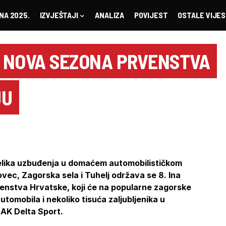
NA 2025.
IZVJEŠTAJI
ANALIZA
POVIJEST
OSTALE VIJES
 NOVA SEZONA PRVENSTVA
JU
velika uzbuđenja u domaćem automobilističkom
ec, Zagorska sela i Tuhelj održava se 8. Ina
venstva Hrvatske, koji će na popularne zagorske
automobila i nekoliko tisuća zaljubljenika u
 AK Delta Sport.