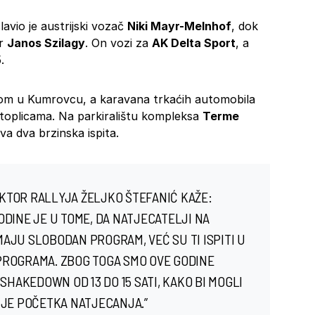
lavio je austrijski vozač
Niki Mayr-Melnhof
, dok
ar
Janos Szilagy
. On vozi za
AK Delta Sport
, a
.
gom u Kumrovcu, a karavana trkaćih automobila
toplicama. Na parkiralištu kompleksa
Terme
va dva brzinska ispita.
KTOR RALLYJA ŽELJKO ŠTEFANIĆ KAŽE:
DINE JE U TOME, DA NATJECATELJI NA
AJU SLOBODAN PROGRAM, VEĆ SU TI ISPITI U
PROGRAMA. ZBOG TOGA SMO OVE GODINE
SHAKEDOWN OD 13 DO 15 SATI, KAKO BI MOGLI
IJE POČETKA NATJECANJA.”