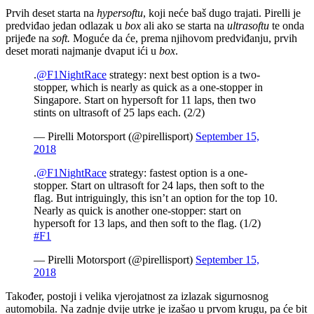
Prvih deset starta na
hypersoftu
, koji neće baš dugo trajati. Pirelli je
predviđao jedan odlazak u
box
ali ako se starta na
ultrasoftu
te onda
prijeđe na
soft.
Moguće da će, prema njihovom predviđanju, prvih
deset morati najmanje dvaput ići u
box
.
.
@F1NightRace
strategy: next best option is a two-
stopper, which is nearly as quick as a one-stopper in
Singapore. Start on hypersoft for 11 laps, then two
stints on ultrasoft of 25 laps each. (2/2)
— Pirelli Motorsport (@pirellisport)
September 15,
2018
.
@F1NightRace
strategy: fastest option is a one-
stopper. Start on ultrasoft for 24 laps, then soft to the
flag. But intriguingly, this isn’t an option for the top 10.
Nearly as quick is another one-stopper: start on
hypersoft for 13 laps, and then soft to the flag. (1/2)
#F1
— Pirelli Motorsport (@pirellisport)
September 15,
2018
Također, postoji i velika vjerojatnost za izlazak sigurnosnog
automobila. Na zadnje dvije utrke je izašao u prvom krugu, pa će bit