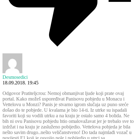
Desmosedici
18.09.2018. 19:45
Odgovor Pratiteljcrou: Nemoj obmanjivat ljude koji prate ovaj
portal. Kako možeš uspoređivat Panisovu pobjedu u Monacu i
Vettelovu u Monzi? Panis je stvarno igrom slučaja uz puno sreće
došao do te pobjede. U kvalama je bio 14-ti. Iz utrke su ispadali
favoriti koji su vodili utrku a na kraju je ostalo samo 4 bolida. Ne
bih ni ovu Panisovu pobjedu htio omalovažavat jer je trebalo sve to
izdržat i na kraju je zasluženo pobijedio. Vettelova pobjeda je bila
nešto savim drugo..nešto veličanstveno! Do tada najmlađi vozač u
povijesti F1 koji je osvojio pole i pobijedio u utrci sa