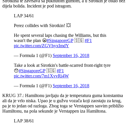
Sirotkina te završava sa puknutom gumom, a u Sirotkin je ostao bez
dijela bolida. Incident je pod istragom.
LAP 34/61
Perez collides with Sirotkin! 💥
He spent several laps chasing the Williams, but this
wasn't the plan 😬
#SingaporeGP
🇸🇬
#F1
pic.twitter.com/ZGVhyxImdY
— Formula 1 (@F1)
September 16, 2018
Take a look at Sirotkin's battle-scarred front-right tyre
😯
#SingaporeGP
🇸🇬
#F1
pic.twitter.com/7m1XvvRi4W
— Formula 1 (@F1)
September 16, 2018
KRUG 37.: Hamiltonu javljaju da je temperatura guma konstantna
ali da je vrlo niska. Upao je u gužvu vozača koji zaostaju za krug,
pa je to jedan od razloga. Zbog toga se Verstappen sasvim približio
Hamiltonu, na pola sekunde je Verstappen iza Hamiltona.
LAP 38/61