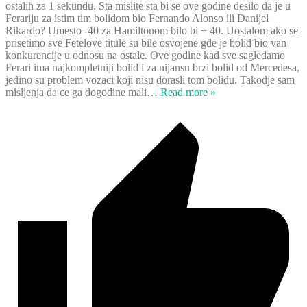
ostalih za 1 sekundu. Sta mislite sta bi se ove godine desilo da je u
Ferariju za istim tim bolidom bio Fernando Alonso ili Danijel
Rikardo? Umesto -40 za Hamiltonom bilo bi + 40. Uostalom ako se
prisetimo sve Fetelove titule su bile osvojene gde je bolid bio van
konkurencije u odnosu na ostale. Ove godine kad sve sagledamo
Ferari ima najkompletniji bolid i za nijansu brzi bolid od Mercedesa,
jedino su problem vozaci koji nisu dorasli tom bolidu. Takodje sam
misljenja da ce ga dogodine mali
…
Read more »