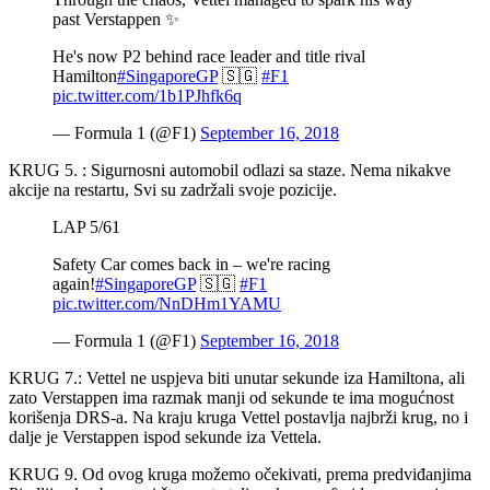
past Verstappen ✨
He's now P2 behind race leader and title rival
Hamilton
#SingaporeGP
🇸🇬
#F1
pic.twitter.com/1b1PJhfk6q
— Formula 1 (@F1)
September 16, 2018
KRUG 5. : Sigurnosni automobil odlazi sa staze. Nema nikakve
akcije na restartu, Svi su zadržali svoje pozicije.
LAP 5/61
Safety Car comes back in – we're racing
again!
#SingaporeGP
🇸🇬
#F1
pic.twitter.com/NnDHm1YAMU
— Formula 1 (@F1)
September 16, 2018
KRUG 7.: Vettel ne uspjeva biti unutar sekunde iza Hamiltona, ali
zato Verstappen ima razmak manji od sekunde te ima mogućnost
korišenja DRS-a. Na kraju kruga Vettel postavlja najbrži krug, no i
dalje je Verstappen ispod sekunde iza Vettela.
KRUG 9. Od ovog kruga možemo očekivati, prema predviđanjima