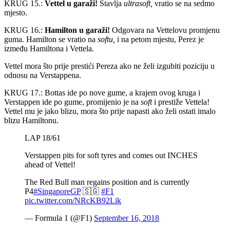
KRUG 15.:
Vettel u garaži!
Stavlja
ultrasoft,
vratio se na sedmo
mjesto.
KRUG 16.:
Hamilton u garaži!
Odgovara na Vettelovu promjenu
guma. Hamilton se vratio na
softu,
i na petom mjestu, Perez je
između Hamiltona i Vettela.
Vettel mora što prije prestići Pereza ako ne želi izgubiti poziciju u
odnosu na Verstappena.
KRUG 17.: Bottas ide po nove gume, a krajem ovog kruga i
Verstappen ide po gume, promijenio je na
soft
i prestiže Vettela!
Vettel mu je jako blizu, mora što prije napasti ako želi ostati imalo
blizu Hamiltonu.
LAP 18/61
Verstappen pits for soft tyres and comes out INCHES
ahead of Vettel!
The Red Bull man regains position and is currently
P4
#SingaporeGP
🇸🇬
#F1
pic.twitter.com/NRcKB92Lik
— Formula 1 (@F1)
September 16, 2018