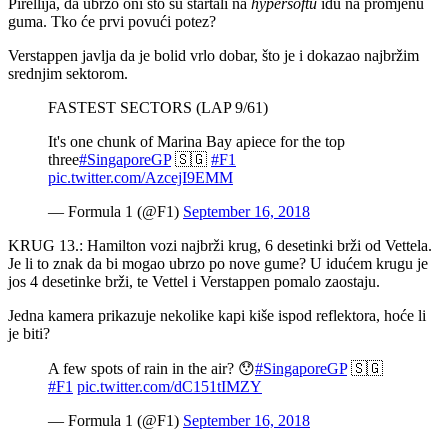
Pirellija, da ubrzo oni što su startali na
hypersoftu
idu na promjenu
guma. Tko će prvi povući potez?
Verstappen javlja da je bolid vrlo dobar, što je i dokazao najbržim
srednjim sektorom.
FASTEST SECTORS (LAP 9/61)
It's one chunk of Marina Bay apiece for the top
three
#SingaporeGP
🇸🇬
#F1
pic.twitter.com/AzcejI9EMM
— Formula 1 (@F1)
September 16, 2018
KRUG 13.: Hamilton vozi najbrži krug, 6 desetinki brži od Vettela.
Je li to znak da bi mogao ubrzo po nove gume? U idućem krugu je
jos 4 desetinke brži, te Vettel i Verstappen pomalo zaostaju.
Jedna kamera prikazuje nekolike kapi kiše ispod reflektora, hoće li
je biti?
A few spots of rain in the air? 😯
#SingaporeGP
🇸🇬
#F1
pic.twitter.com/dC151tIMZY
— Formula 1 (@F1)
September 16, 2018