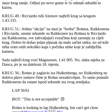
staze krug ranije. Odlazi po nove gume te će odmah odraditi tu
kaznu.
KRUG 49.: Ricciardo ruši Alonsov najbrži krug sa krugom
1:43.335.
KRUG 51.: Jedina “akcija” na stazi je “borba” Bottasa, Raikkonena
i Ricciarda, unutar sekunde su Raikkonen iza Bottasa te Ricciardo
iza Raikkonena, sve zahvaljujući vozačima koji zaostaju za cijeli
krug. Dobro bi došao jedan pljusak da malo začini utrku, no od kiše
ništa osim onih nekoliko kapi s početka utrke koje je zabilježila
kamera.
Sada najbrži krug vozi Magnussen, 1:41.905. No, slaba utjeha za
Danca, jer je na dalekom 18. mjestu.
KRUG 56.: Bottas je zaglavio iza Hulkenberga, no Hulkenberg ne
dobiva plave zastave čime je Bottas nezadovoljan. To samo pomaže
Raikkonenu da ostane ispod sekunde iza svog zemljaka.
LAP 56/61
BOT: "This is not acceptable" 😠
Bottas is looking to lap Hulkenberg, but can't get close