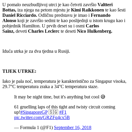
U pomalo neuzbudljivoj utrci je kao četvrti završio
Valtteri
Bottas,
iza njega na petom mjestu je
Kimi Raikkonen
te kao šesti
Daniel Ricciardo.
Odličnu predstavu je imao i
Fernando
Alonso
koji je završio sedmi te kao poslijednji u istom krugu kao i
pobjednik Hamilton. U prvih deset su i osmi
Carlos
Sainz,
deveti
Charles Leclerc
te deseti
Nico Hulkenberg.
Iduća utrka je za dva tjedna u Rusiji.
TIJEK UTRKE:
Iako je pala noć, temperatura je karakteristično za Singapur visoka,
29.7°C temperatura zraka a 34°C temperatura staze.
It may be night time, but it's anything but cool 😅
61 gruelling laps of this tight and twisty circuit coming
up!
#SingaporeGP
🇸🇬
#F1
pic.twitter.com/GRZFq4cx5B
— Formula 1 (@F1)
September 16, 2018