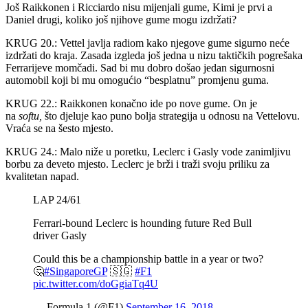
Još Raikkonen i Ricciardo nisu mijenjali gume, Kimi je prvi a
Daniel drugi, koliko još njihove gume mogu izdržati?
KRUG 20.: Vettel javlja radiom kako njegove gume sigurno neće
izdržati do kraja. Zasada izgleda još jedna u nizu taktičkih pogrešaka
Ferrarijeve momčadi. Sad bi mu dobro došao jedan sigurnosni
automobil koji bi mu omogućio “besplatnu” promjenu guma.
KRUG 22.: Raikkonen konačno ide po nove gume. On je
na
softu,
što djeluje kao puno bolja strategija u odnosu na Vettelovu.
Vraća se na šesto mjesto.
KRUG 24.: Malo niže u poretku, Leclerc i Gasly vode zanimljivu
borbu za deveto mjesto. Leclerc je brži i traži svoju priliku za
kvalitetan napad.
LAP 24/61
Ferrari-bound Leclerc is hounding future Red Bull
driver Gasly
Could this be a championship battle in a year or two?
🤔
#SingaporeGP
🇸🇬
#F1
pic.twitter.com/doGgiaTq4U
— Formula 1 (@F1)
September 16, 2018