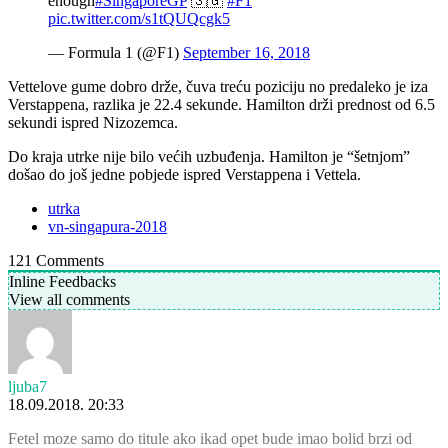
enough
#SingaporeGP
🇸🇬
#F1
pic.twitter.com/s1tQUQcgk5
— Formula 1 (@F1)
September 16, 2018
Vettelove gume dobro drže, čuva treću poziciju no predaleko je iza
Verstappena, razlika je 22.4 sekunde. Hamilton drži prednost od 6.5
sekundi ispred Nizozemca.
Do kraja utrke nije bilo većih uzbuđenja. Hamilton je “šetnjom”
došao do još jedne pobjede ispred Verstappena i Vettela.
utrka
vn-singapura-2018
121
Comments
Inline Feedbacks
View all comments
ljuba7
18.09.2018. 20:33
Fetel moze samo do titule ako ikad opet bude imao bolid brzi od