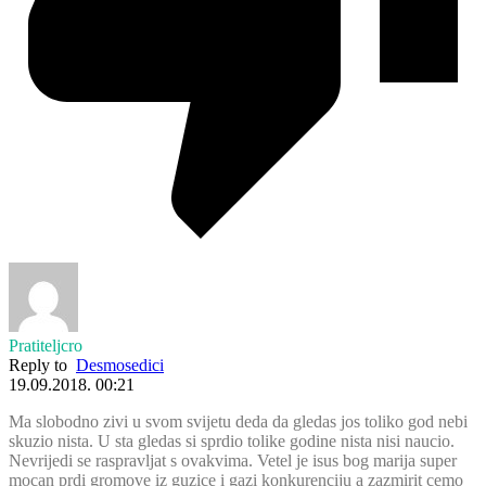
Pratiteljcro
Reply to
Desmosedici
19.09.2018. 00:21
Ma slobodno zivi u svom svijetu deda da gledas jos toliko god nebi
skuzio nista. U sta gledas si sprdio tolike godine nista nisi naucio.
Nevrijedi se raspravljat s ovakvima. Vetel je isus bog marija super
mocan prdi gromove iz guzice i gazi konkurenciju a zazmirit cemo