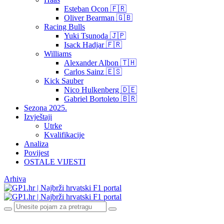
Esteban Ocon 🇫🇷
Oliver Bearman 🇬🇧
Racing Bulls
Yuki Tsunoda 🇯🇵
Isack Hadjar 🇫🇷
Williams
Alexander Albon 🇹🇭
Carlos Sainz 🇪🇸
Kick Sauber
Nico Hulkenberg 🇩🇪
Gabriel Bortoleto 🇧🇷
Sezona 2025.
Izvještaji
Utrke
Kvalifikacije
Analiza
Povijest
OSTALE VIJESTI
Arhiva