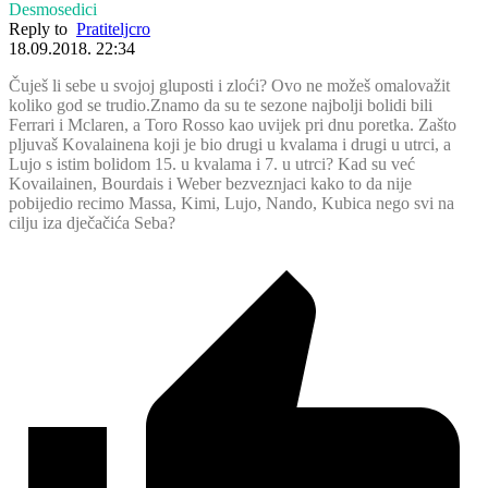
Desmosedici
Reply to
Pratiteljcro
18.09.2018. 22:34
Čuješ li sebe u svojoj gluposti i zloći? Ovo ne možeš omalovažit
koliko god se trudio.Znamo da su te sezone najbolji bolidi bili
Ferrari i Mclaren, a Toro Rosso kao uvijek pri dnu poretka. Zašto
pljuvaš Kovalainena koji je bio drugi u kvalama i drugi u utrci, a
Lujo s istim bolidom 15. u kvalama i 7. u utrci? Kad su već
Kovailainen, Bourdais i Weber bezveznjaci kako to da nije
pobijedio recimo Massa, Kimi, Lujo, Nando, Kubica nego svi na
cilju iza dječačića Seba?