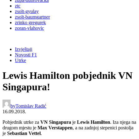
župa-dubrovačka
ztc
zsolt-gyulay
zsolt-baumgartner
zrinko gregurek
zoran-vlahovic
Izvještaji
Novosti F1
Utrke
Lewis Hamilton pobjednik VN
Singapura!
by
Tomislav Radić
16.09.2018.
Pobjednik utrke za
VN Singapura
je
Lewis Hamilton
. Iza njega na
drugom mjestu je
Max Verstappen
, a na zadnjoj stepenici postolja
je
Sebastian Vettel
.