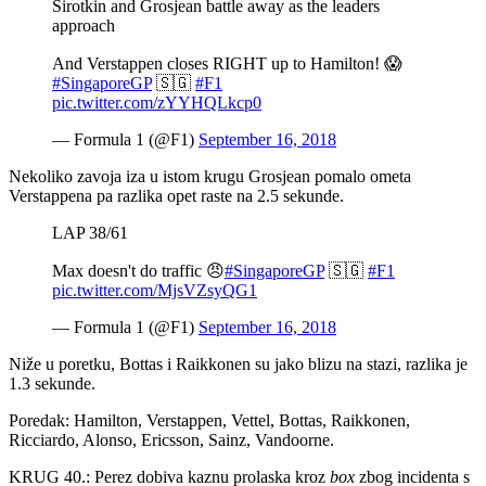
Sirotkin and Grosjean battle away as the leaders
approach
And Verstappen closes RIGHT up to Hamilton! 😱
#SingaporeGP
🇸🇬
#F1
pic.twitter.com/zYYHQLkcp0
— Formula 1 (@F1)
September 16, 2018
Nekoliko zavoja iza u istom krugu Grosjean pomalo ometa
Verstappena pa razlika opet raste na 2.5 sekunde.
LAP 38/61
Max doesn't do traffic 😠
#SingaporeGP
🇸🇬
#F1
pic.twitter.com/MjsVZsyQG1
— Formula 1 (@F1)
September 16, 2018
Niže u poretku, Bottas i Raikkonen su jako blizu na stazi, razlika je
1.3 sekunde.
Poredak: Hamilton, Verstappen, Vettel, Bottas, Raikkonen,
Ricciardo, Alonso, Ericsson, Sainz, Vandoorne.
KRUG 40.: Perez dobiva kaznu prolaska kroz
box
zbog incidenta s