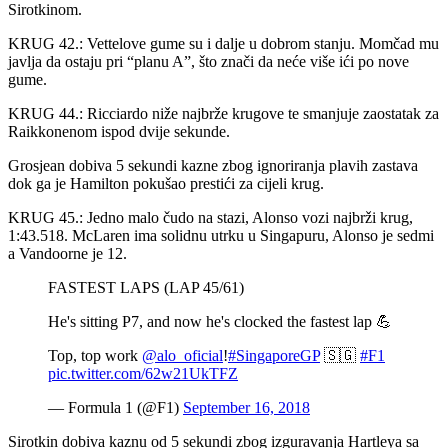
Sirotkinom.
KRUG 42.: Vettelove gume su i dalje u dobrom stanju. Momčad mu
javlja da ostaju pri “planu A”, što znači da neće više ići po nove
gume.
KRUG 44.: Ricciardo niže najbrže krugove te smanjuje zaostatak za
Raikkonenom ispod dvije sekunde.
Grosjean dobiva 5 sekundi kazne zbog ignoriranja plavih zastava
dok ga je Hamilton pokušao prestići za cijeli krug.
KRUG 45.: Jedno malo čudo na stazi, Alonso vozi najbrži krug,
1:43.518. McLaren ima solidnu utrku u Singapuru, Alonso je sedmi
a Vandoorne je 12.
FASTEST LAPS (LAP 45/61)
He's sitting P7, and now he's clocked the fastest lap 💪
Top, top work
@alo_oficial
!
#SingaporeGP
🇸🇬
#F1
pic.twitter.com/62w21UkTFZ
— Formula 1 (@F1)
September 16, 2018
Sirotkin dobiva kaznu od 5 sekundi zbog izguravanja Hartleya sa