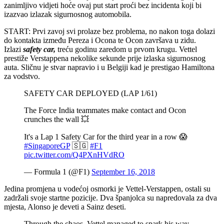
zanimljivo vidjeti hoće ovaj put start proći bez incidenta koji bi
izazvao izlazak sigurnosnog automobila.
START: Prvi zavoj svi prolaze bez problema, no nakon toga dolazi
do kontakta između Pereza i Ocona te Ocon završava u zidu.
Izlazi
safety car,
treću godinu zaredom u prvom krugu. Vettel
prestiže Verstappena nekolike sekunde prije izlaska sigurnosnog
auta. Sličnu je stvar napravio i u Belgiji kad je prestigao Hamiltona
za vodstvo.
SAFETY CAR DEPLOYED (LAP 1/61)
The Force India teammates make contact and Ocon
crunches the wall 💥
It's a Lap 1 Safety Car for the third year in a row 😱
#SingaporeGP
🇸🇬
#F1
pic.twitter.com/Q4PXnHVdRO
— Formula 1 (@F1)
September 16, 2018
Jedina promjena u vodećoj osmorki je Vettel-Verstappen, ostali su
zadržali svoje startne pozicije. Dva španjolca su napredovala za dva
mjesta, Alonso je deveti a Sainz deseti.
Through the chaos, Vettel managed to spark his way