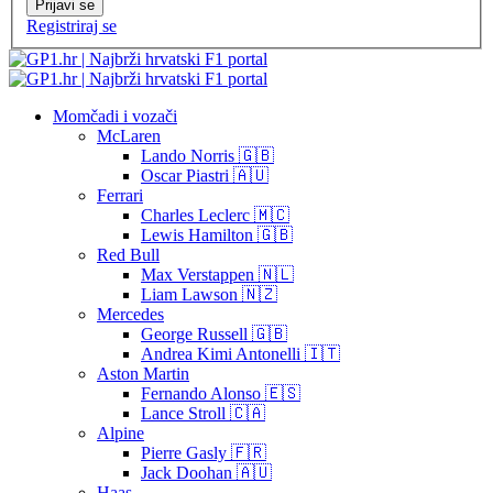
Prijavi se
Registriraj se
Momčadi i vozači
McLaren
Lando Norris 🇬🇧
Oscar Piastri 🇦🇺
Ferrari
Charles Leclerc 🇲🇨
Lewis Hamilton 🇬🇧
Red Bull
Max Verstappen 🇳🇱
Liam Lawson 🇳🇿
Mercedes
George Russell 🇬🇧
Andrea Kimi Antonelli 🇮🇹
Aston Martin
Fernando Alonso 🇪🇸
Lance Stroll 🇨🇦
Alpine
Pierre Gasly 🇫🇷
Jack Doohan 🇦🇺
Haas