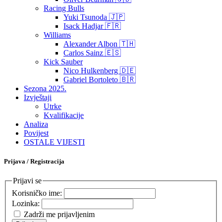
Racing Bulls
Yuki Tsunoda 🇯🇵
Isack Hadjar 🇫🇷
Williams
Alexander Albon 🇹🇭
Carlos Sainz 🇪🇸
Kick Sauber
Nico Hulkenberg 🇩🇪
Gabriel Bortoleto 🇧🇷
Sezona 2025.
Izvještaji
Utrke
Kvalifikacije
Analiza
Povijest
OSTALE VIJESTI
Prijava / Registracija
Prijavi se
Korisničko ime:
Lozinka:
Zadrži me prijavljenim