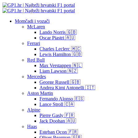
Momčadi i vozači
McLaren
Lando Norris 🇬🇧
Oscar Piastri 🇦🇺
Ferrari
Charles Leclerc 🇲🇨
Lewis Hamilton 🇬🇧
Red Bull
Max Verstappen 🇳🇱
Liam Lawson 🇳🇿
Mercedes
George Russell 🇬🇧
Andrea Kimi Antonelli 🇮🇹
Aston Martin
Fernando Alonso 🇪🇸
Lance Stroll 🇨🇦
Alpine
Pierre Gasly 🇫🇷
Jack Doohan 🇦🇺
Haas
Esteban Ocon 🇫🇷
Oliver Bearman 🇬🇧