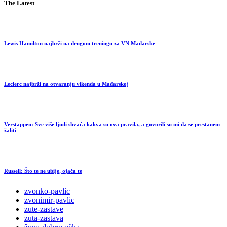
The Latest
Lewis Hamilton najbrži na drugom treningu za VN Mađarske
Leclerc najbrži na otvaranju vikenda u Mađarskoj
Verstappen: Sve više ljudi shvaća kakva su ova pravila, a govorili su mi da se prestanem
žaliti
Russell: Što te ne ubije, ojača te
zvonko-pavlic
zvonimir-pavlic
zute-zastave
zuta-zastava