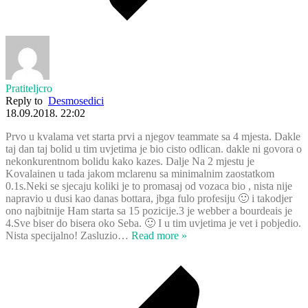
Pratiteljcro
Reply to
Desmosedici
18.09.2018. 22:02
Prvo u kvalama vet starta prvi a njegov teammate sa 4 mjesta. Dakle
taj dan taj bolid u tim uvjetima je bio cisto odlican. dakle ni govora o
nekonkurentnom bolidu kako kazes. Dalje Na 2 mjestu je
Kovalainen u tada jakom mclarenu sa minimalnim zaostatkom
0.1s.Neki se sjecaju koliki je to promasaj od vozaca bio , nista nije
napravio u dusi kao danas bottara, jbga fulo profesiju 🙂 i takodjer
ono najbitnije Ham starta sa 15 pozicije.3 je webber a bourdeais je
4.Sve biser do bisera oko Seba. 🙂 I u tim uvjetima je vet i pobjedio.
Nista specijalno! Zasluzio
…
Read more »