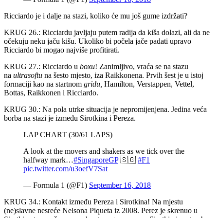
Ricciardo je i dalje na stazi, koliko će mu još gume izdržati?
KRUG 26.: Ricciardu javljaju putem radija da kiša dolazi, ali da ne
očekuju neku jaču kišu. Ukoliko bi počela jače padati upravo
Ricciardo bi mogao najviše profitirati.
KRUG 27.: Ricciardo u
boxu
! Zanimljivo, vraća se na stazu
na
ultrasoftu
na šesto mjesto, iza Raikkonena. Prvih šest je u istoj
formaciji kao na startnom
gridu,
Hamilton, Verstappen, Vettel,
Bottas, Raikkonen i Ricciardo.
KRUG 30.: Na pola utrke situacija je nepromijenjena. Jedina veća
borba na stazi je između Sirotkina i Pereza.
LAP CHART (30/61 LAPS)
A look at the movers and shakers as we tick over the
halfway mark…
#SingaporeGP
🇸🇬
#F1
pic.twitter.com/u3oefV7Sat
— Formula 1 (@F1)
September 16, 2018
KRUG 34.: Kontakt između Pereza i Sirotkina! Na mjestu
(ne)slavne nesreće Nelsona Piqueta iz 2008. Perez je skrenuo u