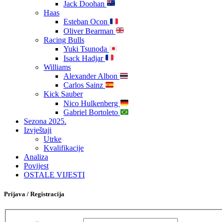
Jack Doohan
Haas
Esteban Ocon
Oliver Bearman
Racing Bulls
Yuki Tsunoda
Isack Hadjar
Williams
Alexander Albon
Carlos Sainz
Kick Sauber
Nico Hulkenberg
Gabriel Bortoleto
Sezona 2025.
Izvještaji
Utrke
Kvalifikacije
Analiza
Povijest
OSTALE VIJESTI
Prijava / Registracija