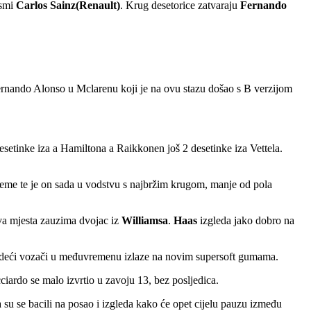
smi
Carlos Sainz(Renault)
. Krug desetorice zatvaraju
Fernando
ernando Alonso u Mclarenu koji je na ovu stazu došao s B verzijom
desetinke iza a Hamiltona a Raikkonen još 2 desetinke iza Vettela.
ijeme te je on sada u vodstvu s najbržim krugom, manje od pola
dva mjesta zauzima dvojac iz
Williamsa
.
Haas
izgleda jako dobro na
u. Vodeći vozači u međuvremenu izlaze na novim supersoft gumama.
ciardo se malo izvrtio u zavoju 13, bez posljedica.
 su se bacili na posao i izgleda kako će opet cijelu pauzu između