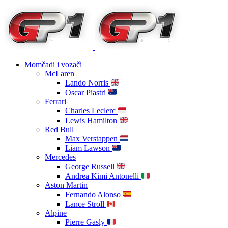
Momčadi i vozači
McLaren
Lando Norris
Oscar Piastri
Ferrari
Charles Leclerc
Lewis Hamilton
Red Bull
Max Verstappen
Liam Lawson
Mercedes
George Russell
Andrea Kimi Antonelli
Aston Martin
Fernando Alonso
Lance Stroll
Alpine
Pierre Gasly