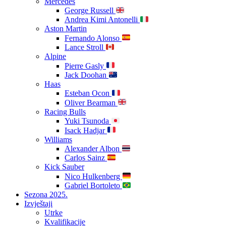
Mercedes
George Russell
Andrea Kimi Antonelli
Aston Martin
Fernando Alonso
Lance Stroll
Alpine
Pierre Gasly
Jack Doohan
Haas
Esteban Ocon
Oliver Bearman
Racing Bulls
Yuki Tsunoda
Isack Hadjar
Williams
Alexander Albon
Carlos Sainz
Kick Sauber
Nico Hulkenberg
Gabriel Bortoleto
Sezona 2025.
Izvještaji
Utrke
Kvalifikacije