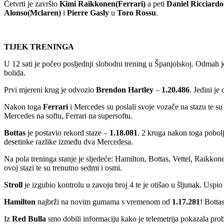
Četvrti je završio
Kimi Raikkonen(Ferrari)
a peti
Daniel Ricciardo
Alonso(Mclaren)
i
Pierre Gasly
u
Toro Rossu
.
TIJEK TRENINGA
U 12 sati je počeo posljednji slobodni trening u Španjolskoj. Odma
bolida.
Prvi mjereni krug je odvozio
Brendon Hartley
–
1.20.486
. Jedini je
Nakon toga
Ferrari
i Mercedes su poslali svoje vozače na stazu te su 
Mercedes na softu, Ferrari na supersoftu.
Bottas
je postavio rekord staze –
1.18.081
. 2 kruga nakon toga pobolj
desetinke razlike između dva Mercedesa.
Na pola treninga stanje je sljedeće: Hamilton, Bottas, Vettel, Raikko
ovoj stazi te su trenutno sedmi i osmi.
Stroll
je izgubio kontrolu u zavoju broj 4 te je otišao u šljunak. Usp
Hamilton
najbrži na novim gumama s vremenom od
1.17.281
! Botta
Iz
Red Bulla
smo dobili informaciju kako je telemetrija pokazala pro