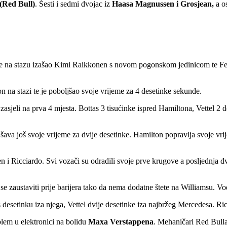
(Red Bull)
. Šesti i sedmi dvojac iz
Haasa Magnussen i Grosjean,
a o
h je na stazu izašao Kimi Raikkonen s novom pogonskom jedinicom te F
 on na stazi te je poboljšao svoje vrijeme za 4 desetinke sekunde.
zasjeli na prva 4 mjesta. Bottas 3 tisućinke ispred Hamiltona, Vettel 2 
šava još svoje vrijeme za dvije desetinke. Hamilton popravlja svoje vr
nen i Ricciardo. Svi vozači su odradili svoje prve krugove a posljednja 
io se zaustaviti prije barijera tako da nema dodatne štete na Williams
s desetinku iza njega, Vettel dvije desetinke iza najbržeg Mercedesa. Ric
blem u elektronici na bolidu
Maxa Verstappena
. Mehaničari Red Bulla