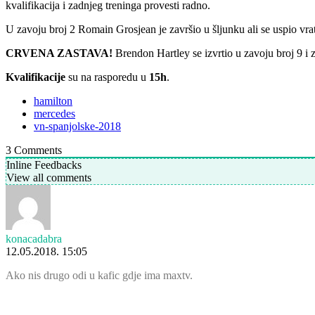
kvalifikacija i zadnjeg treninga provesti radno.
U zavoju broj 2 Romain Grosjean je završio u šljunku ali se uspio vrati
CRVENA ZASTAVA!
Brendon Hartley se izvrtio u zavoju broj 9 i z
Kvalifikacije
su na rasporedu u
15h
.
hamilton
mercedes
vn-spanjolske-2018
3
Comments
Inline Feedbacks
View all comments
konacadabra
12.05.2018. 15:05
Ako nis drugo odi u kafic gdje ima maxtv.