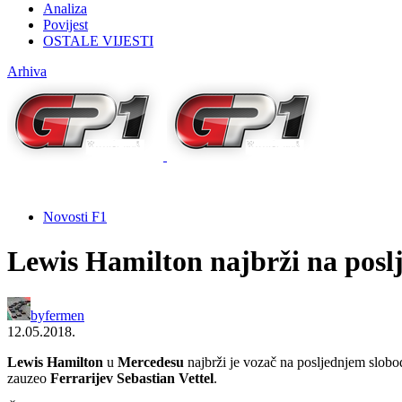
Analiza
Povijest
OSTALE VIJESTI
Arhiva
Novosti F1
Lewis Hamilton najbrži na posl
by
fermen
12.05.2018.
Lewis Hamilton
u
Mercedesu
najbrži je vozač na posljednjem slob
zauzeo
Ferrarijev Sebastian Vettel
.