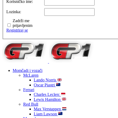
Korisničko ime:
Lozinka:
Zadrži me
prijavljenim
Registriraj se
Momčadi i vozači
McLaren
Lando Norris
Oscar Piastri
Ferrari
Charles Leclerc
Lewis Hamilton
Red Bull
Max Verstappen
Liam Lawson