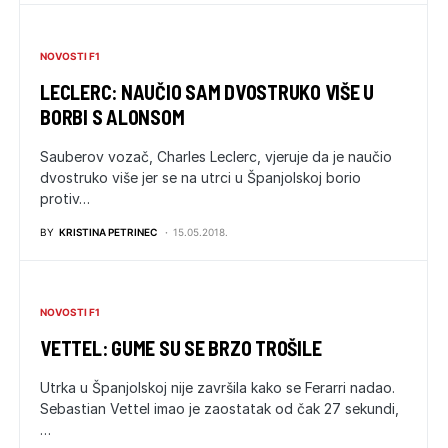
NOVOSTI F1
LECLERC: NAUČIO SAM DVOSTRUKO VIŠE U
BORBI S ALONSOM
Sauberov vozač, Charles Leclerc, vjeruje da je naučio
dvostruko više jer se na utrci u Španjolskoj borio
protiv…
BY
KRISTINA PETRINEC
15.05.2018.
NOVOSTI F1
VETTEL: GUME SU SE BRZO TROŠILE
Utrka u Španjolskoj nije završila kako se Ferarri nadao.
Sebastian Vettel imao je zaostatak od čak 27 sekundi,
…