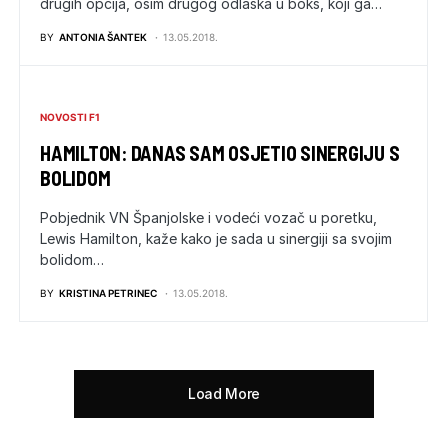
drugih opcija, osim drugog odlaska u boks, koji ga…
BY
ANTONIA ŠANTEK
13.05.2018.
NOVOSTI F1
HAMILTON: DANAS SAM OSJETIO SINERGIJU S
BOLIDOM
Pobjednik VN Španjolske i vodeći vozač u poretku,
Lewis Hamilton, kaže kako je sada u sinergiji sa svojim
bolidom…
BY
KRISTINA PETRINEC
13.05.2018.
Load More