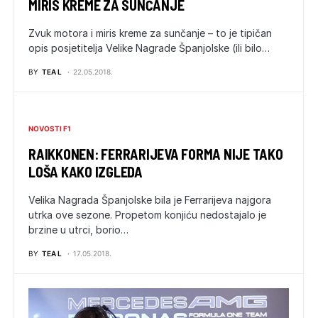
MIRIS KREME ZA SUNČANJE
Zvuk motora i miris kreme za sunčanje – to je tipičan
opis posjetitelja Velike Nagrade Španjolske (ili bilo…
BY
TEA L
22.05.2018.
NOVOSTI F1
RAIKKONEN: FERRARIJEVA FORMA NIJE TAKO
LOŠA KAKO IZGLEDA
Velika Nagrada Španjolske bila je Ferrarijeva najgora
utrka ove sezone. Propetom konjiću nedostajalo je
brzine u utrci, borio…
BY
TEA L
17.05.2018.