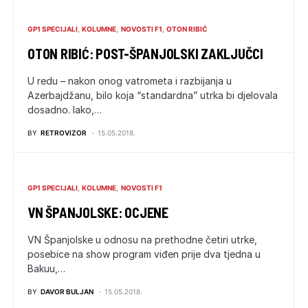
GP1 SPECIJALI
KOLUMNE
NOVOSTI F1
OTON RIBIĆ
OTON RIBIĆ: POST-ŠPANJOLSKI ZAKLJUČCI
U redu – nakon onog vatrometa i razbijanja u
Azerbajdžanu, bilo koja “standardna” utrka bi djelovala
dosadno. Iako,…
BY
RETROVIZOR
15.05.2018.
GP1 SPECIJALI
KOLUMNE
NOVOSTI F1
VN ŠPANJOLSKE: OCJENE
VN Španjolske u odnosu na prethodne četiri utrke,
posebice na show program viđen prije dva tjedna u
Bakuu,…
BY
DAVOR BULJAN
15.05.2018.