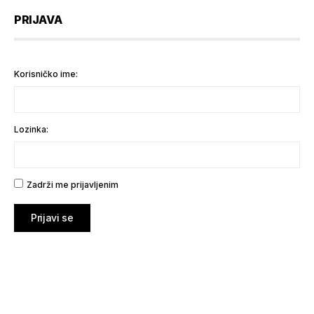
PRIJAVA
Korisničko ime:
Lozinka:
Zadrži me prijavljenim
Prijavi se