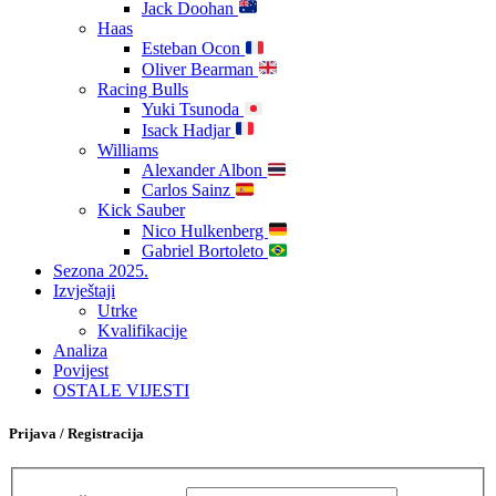
Jack Doohan
Haas
Esteban Ocon
Oliver Bearman
Racing Bulls
Yuki Tsunoda
Isack Hadjar
Williams
Alexander Albon
Carlos Sainz
Kick Sauber
Nico Hulkenberg
Gabriel Bortoleto
Sezona 2025.
Izvještaji
Utrke
Kvalifikacije
Analiza
Povijest
OSTALE VIJESTI
Prijava / Registracija