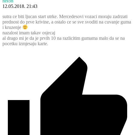
nixon
12.05.2018. 21:43
sutra ce biti ljucan start utrke. Mercedesovi vozaci moraju zadrzati
prednost do prve krivine, a ostalo ce se sve svoditi na cuvanje guma
i kruzenje
nazalost imam takav osjecaj
al drago mi je da je prvih 10 na razlicitim gumama malo da se na
pocetku izmjesaju karte.