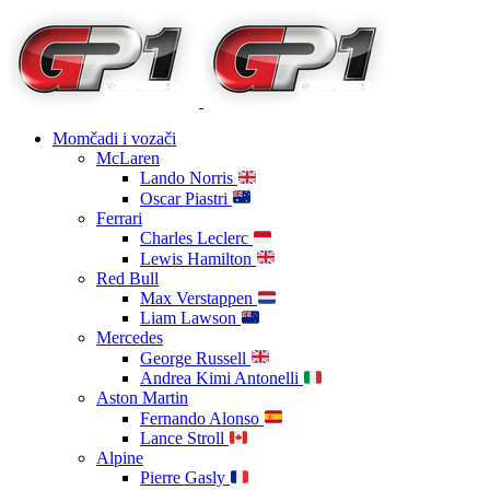
Momčadi i vozači
McLaren
Lando Norris
Oscar Piastri
Ferrari
Charles Leclerc
Lewis Hamilton
Red Bull
Max Verstappen
Liam Lawson
Mercedes
George Russell
Andrea Kimi Antonelli
Aston Martin
Fernando Alonso
Lance Stroll
Alpine
Pierre Gasly