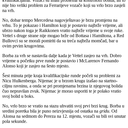
kvalifikacijama. Vozači su imali problema sa kontrolom bolida, ali to
nije bio veliki problem za Ferrarijeve vozače koji su vrlo brzo zasjeli
na vrh.
No, dobar tempo Mercedesa nagovještavao je brzu promjenu na
vrhu. To je pokazao i Hamilton koji je postavio najbrže vrijeme, ali
ubrzo nakon toga je Raikkonen vratio najbrže vrijeme u svoje ruke.
Vettel s druge strane nije mogao brže od Bottasa i Hamiltona, a Red
Bullovci su se morali pomiriti da su treća najbrža momčad, bar u
ovim prvim krugovima.
Borba za vrh se nastavila dalje kada je Vettel zasjeo na vrh. Dobro
vrijeme u početku prve runde je postavio i McLarenov Fernando
Alonso koji je zasjeo na šesto mjesto.
Šest minuta prije kraja kvalifikacijske runde počeli su problemi za
Nicu Hulkenberga. Nijemac je u brzom krugu izašao na startno-
ciljnu ravninu, a onda se pri promjenama brzina iz njegovog bolida
čuo nepravilan zvuk. Nijemac je morao usporiti te je polako vratio
svoj bolid u boks.
No, vrlo brzo se vratio na stazu uhvatiti svoj prvi brzi krug. Borba u
sredini poretka bila je puno neizvjesnija od ostatka na
gridu
. Od
Alonsa na sedmom do Pereza na 12. mjestu, vozači su bili svi unutar
pola sekunde.