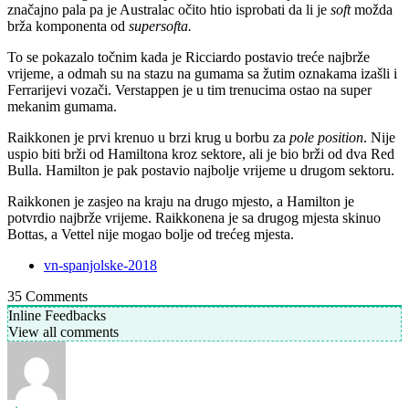
značajno pala pa je Australac očito htio isprobati da li je
soft
možda
brža komponenta od
supersofta.
To se pokazalo točnim kada je Ricciardo postavio treće najbrže
vrijeme, a odmah su na stazu na gumama sa žutim oznakama izašli i
Ferrarijevi vozači. Verstappen je u tim trenucima ostao na super
mekanim gumama.
Raikkonen je prvi krenuo u brzi krug u borbu za
pole position
. Nije
uspio biti brži od Hamiltona kroz sektore, ali je bio brži od dva Red
Bulla. Hamilton je pak postavio najbolje vrijeme u drugom sektoru.
Raikkonen je zasjeo na kraju na drugo mjesto, a Hamilton je
potvrdio najbrže vrijeme. Raikkonena je sa drugog mjesta skinuo
Bottas, a Vettel nije mogao bolje od trećeg mjesta.
vn-spanjolske-2018
35
Comments
Inline Feedbacks
View all comments