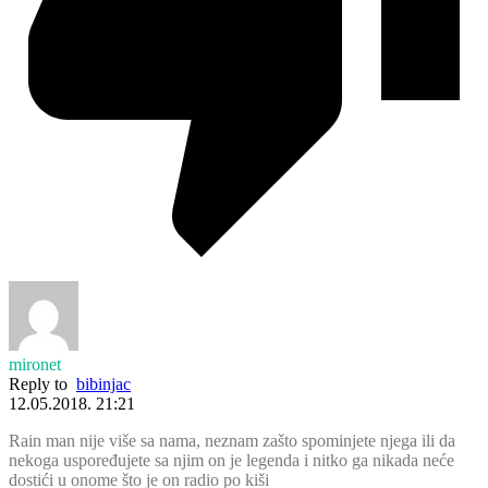
mironet
Reply to
bibinjac
12.05.2018. 21:21
Rain man nije više sa nama, neznam zašto spominjete njega ili da
nekoga uspoređujete sa njim on je legenda i nitko ga nikada neće
dostići u onome što je on radio po kiši