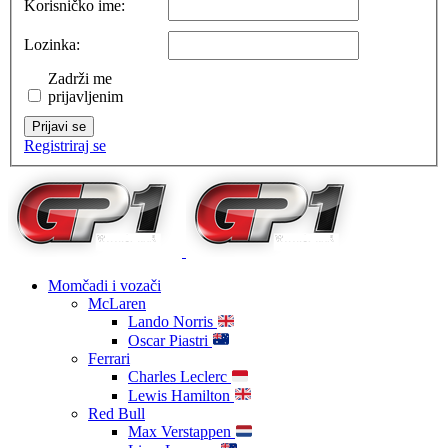
Korisničko ime:
Lozinka:
Zadrži me
prijavljenim
Prijavi se
Registriraj se
Momčadi i vozači
McLaren
Lando Norris
Oscar Piastri
Ferrari
Charles Leclerc
Lewis Hamilton
Red Bull
Max Verstappen