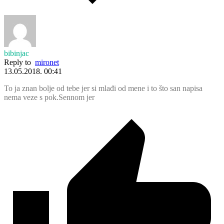
bibinjac
Reply to
mironet
13.05.2018. 00:41
To ja znan bolje od tebe jer si mlađi od mene i to što san napisa
nema veze s pok.Sennom jer