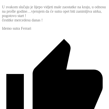
U svakom slučaju je lijepo vidjeti male zaostatke na kraju, u odnosu
na prošle godine…vjerujem da će sutra opet biti zanimljiva utrka,
pogotovo start !
čestitke mercedesu danas !
Idemo sutra Ferrari