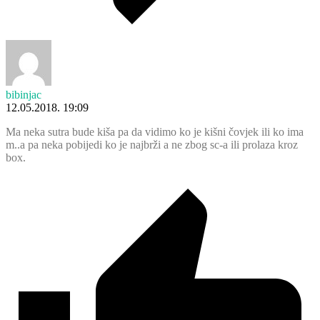
bibinjac
12.05.2018. 19:09
Ma neka sutra bude kiša pa da vidimo ko je kišni čovjek ili ko ima
m..a pa neka pobijedi ko je najbrži a ne zbog sc-a ili prolaza kroz
box.