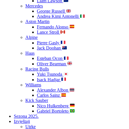
Liam Lawson
Mercedes
George Russell
Andrea Kimi Antonelli
Aston Martin
Fernando Alonso
Lance Stroll
Alpine
Pierre Gasly
Jack Doohan
Haas
Esteban Ocon
Oliver Bearman
Racing Bulls
Yuki Tsunoda
Isack Hadjar
Williams
Alexander Albon
Carlos Sainz
Kick Sauber
Nico Hulkenberg
Gabriel Bortoleto
Sezona 2025.
Izvještaji
Utrke