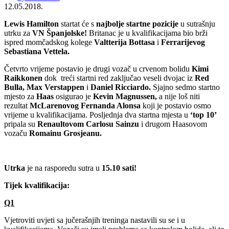
12.05.2018.
Lewis Hamilton
startat će s
najbolje startne pozicije
u sutrašnju
utrku za
VN Španjolske!
Britanac je u kvalifikacijama bio brži
ispred momčadskog kolege
Valtterija Bottasa
i
Ferrarijevog
Sebastiana Vettela.
Četvrto vrijeme postavio je drugi vozač u crvenom bolidu
Kimi
Raikkonen
dok treći startni red zaključao veseli dvojac iz
Red
Bulla, Max Verstappen
i
Daniel Ricciardo.
Sjajno sedmo startno
mjesto za
Haas
osigurao je
Kevin Magnussen,
a nije loš niti
rezultat
McLarenovog Fernanda Alonsa
koji je postavio osmo
vrijeme u kvalifikacijama. Posljednja dva startna mjesta u
‘top 10’
pripala su
Renaultovom Carlosu Sainzu
i drugom Haasovom
vozaču
Romainu Grosjeanu.
Utrka
je na rasporedu sutra u
15.10 sati!
Tijek kvalifikacija:
Q1
Vjetroviti uvjeti sa jučerašnjih treninga nastavili su se i u