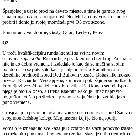
je Sainz.
Španjolac je uspio proći na deveto mjesto, a time je gurnuo svog
sunarodnjaka Alonsa u opasnost. No, McLarenov vozač uspio se
probiti i donio je svojoj momčadi prvi Q3 ove sezone.
Eliminirani: Vandoorne, Gasly, Ocon, Leclerc, Perez
Q3
U treću kvalifikacijsku rundu krenuli su svi na novim
setovima
supersofta
. Ricciardo je prvi krenuo u brzi krug. Australac
nije imao dobra vremena i izgledalo je kao da se muči sa svojim
bolidom. To se pokazalo kada je ciljem prošao Hamilton sa tri
desetinke prednosti ispred Red Bullovih vozača. Bottas nije mogao
brže od Ricciarda i Verstappena, a u prvim pokušajima su podbacili
Ferrarijevi vozači. Vettel je tek bio peti, a Raikkonen sedmi. Ispred
njega je bio i Alonso, ali treba istaknuti kako je Finac napravio
pogrešku i otišao preširoko u prvom zavoju čime je izgubio jako
puno vremena.
Grosjean je u prvim pokušajima zauzeo osmo mjesto ispred Sainza i
svog momčadskog kolege Magnussena koji je bio najsporiji.
Pomalo je iznenadilo sve kada je Ricciardo na stazu ponovno izašao
na mekanim gumama. Temperatura zraka i staze je u tim trenucima