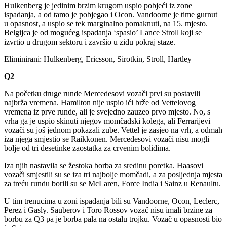
Hulkenberg je jedinim brzim krugom uspio pobjeći iz zone
ispadanja, a od tamo je pobjegao i Ocon. Vandoorne je time gurnut
u opasnost, a uspio se tek marginalno pomaknuti, na 15. mjesto.
Belgijca je od mogućeg ispadanja ‘spasio’ Lance Stroll koji se
izvrtio u drugom sektoru i završio u zidu pokraj staze.
Eliminirani: Hulkenberg, Ericsson, Sirotkin, Stroll, Hartley
Q2
Na početku druge runde Mercedesovi vozači prvi su postavili
najbrža vremena. Hamilton nije uspio ići brže od Vettelovog
vremena iz prve runde, ali je svejedno zauzeo prvo mjesto. No, s
vrha ga je uspio skinuti njegov momčadski kolega, ali Ferrarijevi
vozači su još jednom pokazali zube. Vettel je zasjeo na vrh, a odmah
iza njega smjestio se Raikkonen. Mercedesovi vozači nisu mogli
bolje od tri desetinke zaostatka za crvenim bolidima.
Iza njih nastavila se žestoka borba za sredinu poretka. Haasovi
vozači smjestili su se iza tri najbolje momčadi, a za posljednja mjesta
za treću rundu borili su se McLaren, Force India i Sainz u Renaultu.
U tim trenucima u zoni ispadanja bili su Vandoorne, Ocon, Leclerc,
Perez i Gasly. Sauberov i Toro Rossov vozač nisu imali brzine za
borbu za Q3 pa je borba pala na ostalu trojku. Vozač u opasnosti bio