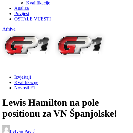
Kvalifikacije
Analiza
Povijest
OSTALE VIJESTI
Arhiva
Izvještaji
Kvalifikacije
Novosti F1
Lewis Hamilton na pole
positionu za VN Španjolske!
by
Ivan Pavić