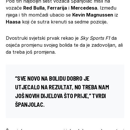
Pod tih najboljih šest vozača Španjolac misli na
vozače
Red
Bulla
,
Ferrarija
i
Mercedesa
. Između
njega i tih momčadi ubacio se
Kevin Magnussen
iz
Haasa
koji će sutra krenuti sa sedme pozicije.
Dvostruki svjetski prvak rekao je
Sky Sports F1
da
osjeća promjenu svojeg bolida te da je zadovoljan, ali
da treba još promjena.
“SVE NOVO NA BOLIDU DOBRO JE
UTJECALO NA REZULTAT, NO TREBA NAM
JOŠ NOVIH DIJELOVA ŠTO PRIJE,” TVRDI
ŠPANJOLAC.