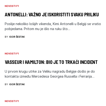
NOVOSTI F1
ANTONELLI: VAŽNO JE ISKORISTITI SVAKU PRILIKU
Poslije nekoliko lošijih vikenda, Kimi Antonelli u Belgiji se vratio
pobjedama. Pritom mu je išlo na ruku što…
BY
IGOR ŠESTAK
NOVOSTI F1
VASSEUR I HAMILTON: BIO JE TO TRKAĆI INCIDENT
U prvom krugu utrke za Veliku nagradu Belgije došlo je do
kontakta između Mercedesa Georgea Russella i Ferrarija…
BY
IGOR ŠESTAK
NOVOSTI F1