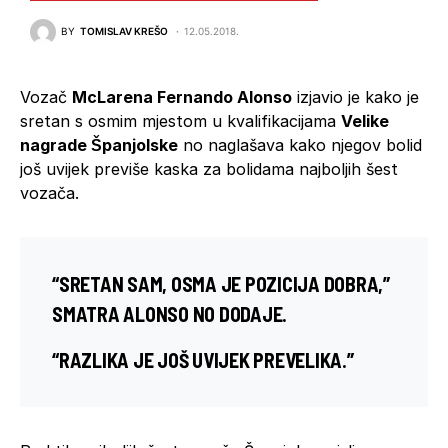
BY
TOMISLAV KREŠO
12.05.2018.
Vozač
McLarena Fernando Alonso
izjavio je kako je
sretan s osmim mjestom u kvalifikacijama
Velike
nagrade Španjolske
no naglašava kako njegov bolid
još uvijek previše kaska za bolidama najboljih šest
vozača.
“SRETAN SAM, OSMA JE POZICIJA DOBRA,”
SMATRA ALONSO NO DODAJE.
“RAZLIKA JE JOŠ UVIJEK PREVELIKA.”