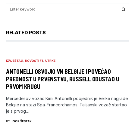
RELATED POSTS
IZVJEŠTAJI
NOVOSTI F1
UTRKE
ANTONELLI OSVOJIO VN BELGIJE I POVEĆAO
PREDNOST U PRVENSTVU, RUSSELL ODUSTAO U
PRVOM KRUGU
Mercedesov vozač Kimi Antonelli pobjednik je Velike nagrade
Belgije na stazi Spa-Francorchamps. Talijanski vozač startao
je s prvog…
BY
IGOR ŠESTAK