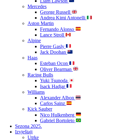
Liam Lawson
Mercedes
George Russell
Andrea Kimi Antonelli
Aston Martin
Fernando Alonso
Lance Stroll
Alpine
Pierre Gasly
Jack Doohan
Haas
Esteban Ocon
Oliver Bearman
Racing Bulls
Yuki Tsunoda
Isack Hadjar
Williams
Alexander Albon
Carlos Sainz
Kick Sauber
Nico Hulkenberg
Gabriel Bortoleto
Sezona 2025.
Izvještaji
Utrke