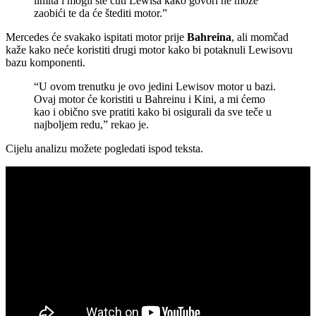
limita i mogli ste čuti Lewisa kako govori ne može
zaobići te da će štediti motor.”
Mercedes će svakako ispitati motor prije
Bahreina
, ali momčad
kaže kako neće koristiti drugi motor kako bi potaknuli Lewisovu
bazu komponenti.
“U ovom trenutku je ovo jedini Lewisov motor u bazi.
Ovaj motor će koristiti u Bahreinu i Kini, a mi ćemo
kao i obično sve pratiti kako bi osigurali da sve teče u
najboljem redu,” rekao je.
Cijelu analizu možete pogledati ispod teksta.