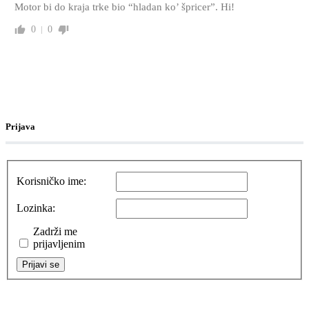
Motor bi do kraja trke bio “hladan ko’ špricer”. Hi!
0
0
Prijava
Korisničko ime:
Lozinka:
Zadrži me
prijavljenim
Prijavi se