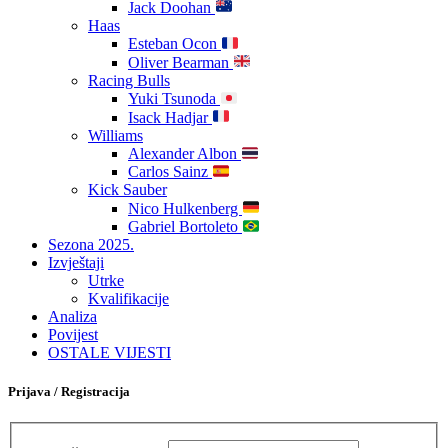
Jack Doohan
Haas
Esteban Ocon
Oliver Bearman
Racing Bulls
Yuki Tsunoda
Isack Hadjar
Williams
Alexander Albon
Carlos Sainz
Kick Sauber
Nico Hulkenberg
Gabriel Bortoleto
Sezona 2025.
Izvještaji
Utrke
Kvalifikacije
Analiza
Povijest
OSTALE VIJESTI
Prijava / Registracija