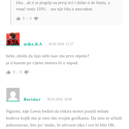
frka…ak ti se pregrije na prvoj trci i došao si do limita, a
vozač vozio 110%….ma nije frka u mercedesu
0
0
mika.KA
30.03.2018. 21:27
hehe..mislis da lujo nebi isao ma prvo mjesto?
ja ti kazem po cijenu motora bi u napad.
0
0
Berislav
30.03.2018. 19:40
Sigurno, nije Lewis bedast da riskira motor poradi sedam
bodova kojih mu je oteo tim svojim greškama. Da nisu to učinili
jednostavno, bez po’ muke, bi odvozio trku i sve bi bilo OK.