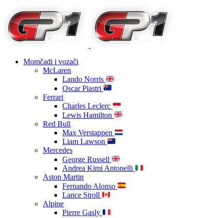
Momčadi i vozači
McLaren
Lando Norris
Oscar Piastri
Ferrari
Charles Leclerc
Lewis Hamilton
Red Bull
Max Verstappen
Liam Lawson
Mercedes
George Russell
Andrea Kimi Antonelli
Aston Martin
Fernando Alonso
Lance Stroll
Alpine
Pierre Gasly