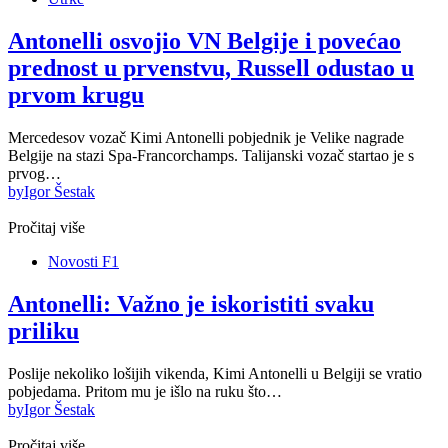
Antonelli osvojio VN Belgije i povećao
prednost u prvenstvu, Russell odustao u
prvom krugu
Mercedesov vozač Kimi Antonelli pobjednik je Velike nagrade
Belgije na stazi Spa-Francorchamps. Talijanski vozač startao je s
prvog…
by
Igor Šestak
Pročitaj više
Novosti F1
Antonelli: Važno je iskoristiti svaku
priliku
Poslije nekoliko lošijih vikenda, Kimi Antonelli u Belgiji se vratio
pobjedama. Pritom mu je išlo na ruku što…
by
Igor Šestak
Pročitaj više