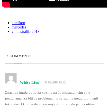
hamilton
mercedes
vn-australije-2018
7
COMMENTS
White Lion
31.03.2018. 09:32
Znaci da imaju bolid za voznju na 1. mjestu,ali cim su u
pozicijama iza biti ce problema i to se sad ne moze promjenit
tako lako. Ocito je da imaju najbolji bolid i da je ova utrka