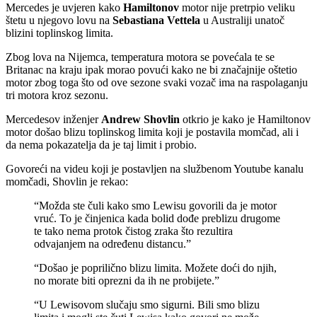
Mercedes je uvjeren kako
Hamiltonov
motor nije pretrpio veliku
štetu u njegovo lovu na
Sebastiana Vettela
u Australiji unatoč
blizini toplinskog limita.
Zbog lova na Nijemca, temperatura motora se povećala te se
Britanac na kraju ipak morao povući kako ne bi značajnije oštetio
motor zbog toga što od ove sezone svaki vozač ima na raspolaganju
tri motora kroz sezonu.
Mercedesov inženjer
Andrew Shovlin
otkrio je kako je Hamiltonov
motor došao blizu toplinskog limita koji je postavila momčad, ali i
da nema pokazatelja da je taj limit i probio.
Govoreći na videu koji je postavljen na službenom Youtube kanalu
momčadi, Shovlin je rekao:
“Možda ste čuli kako smo Lewisu govorili da je motor
vruć. To je činjenica kada bolid dođe preblizu drugome
te tako nema protok čistog zraka što rezultira
odvajanjem na određenu distancu.”
“Došao je poprilično blizu limita. Možete doći do njih,
no morate biti oprezni da ih ne probijete.”
“U Lewisovom slučaju smo sigurni. Bili smo blizu