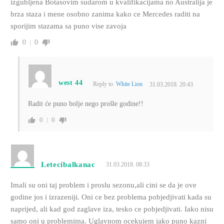
izgubljena Botasovim sudarom u kvalifikacijama no Australija je
brza staza i mene osobno zanima kako ce Mercedes raditi na
sporijim stazama sa puno vise zavoja
0
0
west 44
Reply to
White Lion
31.03.2018. 20:43
Radit će puno bolje nego prošle godine!!
0
0
Letecibalkanac
31.03.2018. 08:33
Imali su oni taj problem i proslu sezonu,ali cini se da je ove
godine jos i izrazeniji. Oni ce bez problema pobjedjivati kada su
naprijed, ali kad god zaglave iza, tesko ce pobjedjivati. Iako nisu
samo oni u problemima. Uglavnom ocekujem jako puno kazni