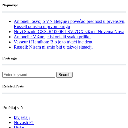
Najnovije
Antonelli osvojio VN Belgije i povećao prednost u prvenstvu,
Russell odustao u prvom krugu
Novi Suzuki GSX-R1000R i SV-7GX stižu u Novema Nova
Antonelli: Važno je iskoristiti svaku priliku
Vasseur i Hamilton: Bio je to trkaći incident
Russell: Nisam ni smio biti u takvoj situaciji
Pretraga
Search
Related Posts
Pročitaj više
Izvještaji
Novosti F1
Utrke