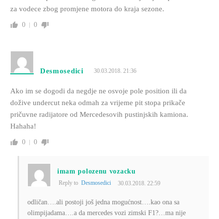
za vodece zbog promjene motora do kraja sezone.
0
0
Desmosedici
30.03.2018. 21:36
Ako im se dogodi da negdje ne osvoje pole position ili da
dožive undercut neka odmah za vrijeme pit stopa prikače
pričuvne radijatore od Mercedesovih pustinjskih kamiona.
Hahaha!
0
0
imam polozenu vozacku
Reply to
Desmosedici
30.03.2018. 22:59
odličan….ali postoji još jedna mogućnost….kao ona sa
olimpijadama….a da mercedes vozi zimski F1?…ma nije