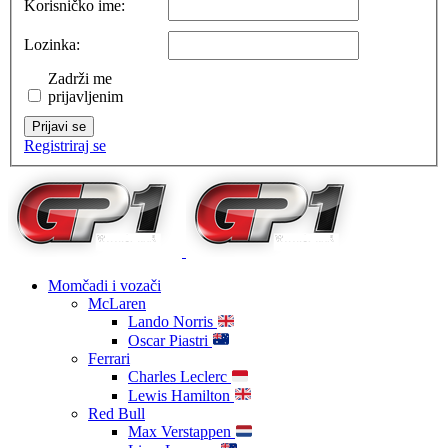
Korisničko ime:
Lozinka:
Zadrži me
prijavljenim
Prijavi se
Registriraj se
Momčadi i vozači
McLaren
Lando Norris
Oscar Piastri
Ferrari
Charles Leclerc
Lewis Hamilton
Red Bull
Max Verstappen