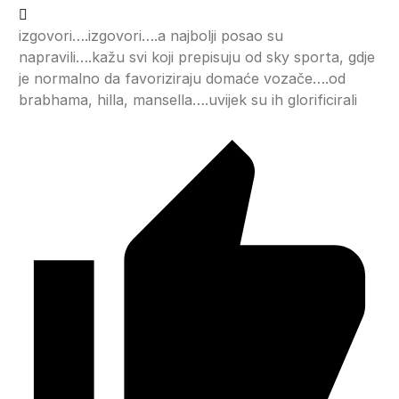
izgovori….izgovori….a najbolji posao su
napravili….kažu svi koji prepisuju od sky sporta, gdje
je normalno da favoriziraju domaće vozače….od
brabhama, hilla, mansella….uvijek su ih glorificirali