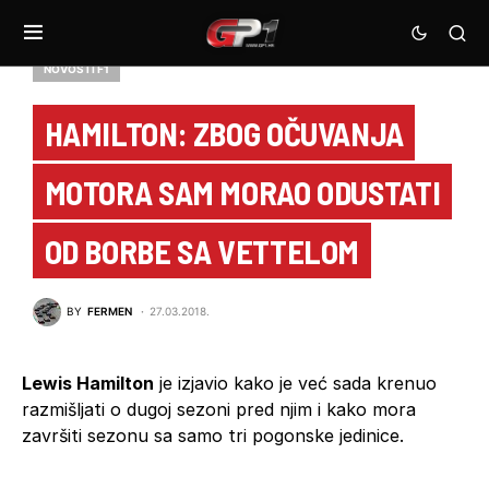
NOVOSTI F1
HAMILTON: ZBOG OČUVANJA
MOTORA SAM MORAO ODUSTATI
OD BORBE SA VETTELOM
BY
FERMEN
27.03.2018.
Lewis Hamilton
je izjavio kako je već sada krenuo
razmišljati o dugoj sezoni pred njim i kako mora
završiti sezonu sa samo tri pogonske jedinice.