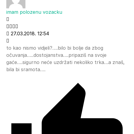
imam polozenu vozacku
27.03.2018. 12:54
to kao nismo vidjeli?….bilo bi bolje da zbog
očuvanja…..dostojanstva….pripaziš na svoje
gaće….sigurno neće uzdržati nekoliko trka…a znaš,
bila bi sramota….