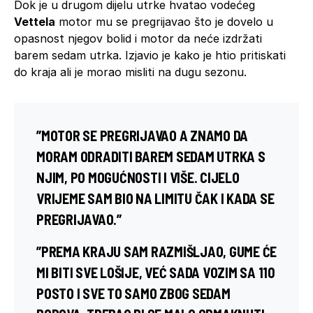
Dok je u drugom dijelu utrke hvatao vodećeg
Vettela
motor mu se pregrijavao što je dovelo u
opasnost njegov bolid i motor da neće izdržati
barem sedam utrka. Izjavio je kako je htio pritiskati
do kraja ali je morao misliti na dugu sezonu.
”MOTOR SE PREGRIJAVAO A ZNAMO DA
MORAM ODRADITI BAREM SEDAM UTRKA S
NJIM, PO MOGUĆNOSTI I VIŠE. CIJELO
VRIJEME SAM BIO NA LIMITU ČAK I KADA SE
PREGRIJAVAO.”
”PREMA KRAJU SAM RAZMIŠLJAO, GUME ĆE
MI BITI SVE LOŠIJE, VEĆ SADA VOZIM SA 110
POSTO I SVE TO SAMO ZBOG SEDAM