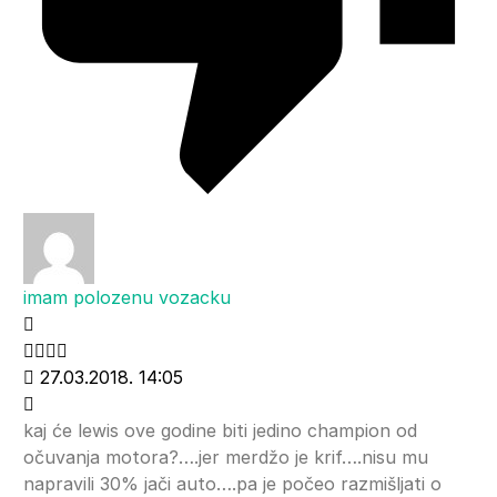
imam polozenu vozacku
27.03.2018. 14:05
kaj će lewis ove godine biti jedino champion od
očuvanja motora?….jer merdžo je krif….nisu mu
napravili 30% jači auto….pa je počeo razmišljati o