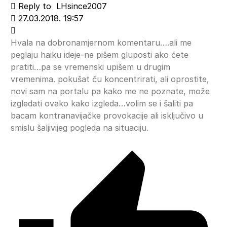
Reply to
LHsince2007
27.03.2018. 19:57
Hvala na dobronamjernom komentaru….ali me
peglaju haiku ideje-ne pišem gluposti ako ćete
pratiti…pa se vremenski upišem u drugim
vremenima. pokušat ču koncentrirati, ali oprostite,
novi sam na portalu pa kako me ne poznate, može
izgledati ovako kako izgleda…volim se i šaliti pa
bacam kontranavijačke provokacije ali isključivo u
smislu šaljivijeg pogleda na situaciju.