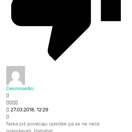
Desmosedici
27.03.2018. 12:29
Neka još povećaju usisnike pa se ne neće
pregrijavati. Hahaha!