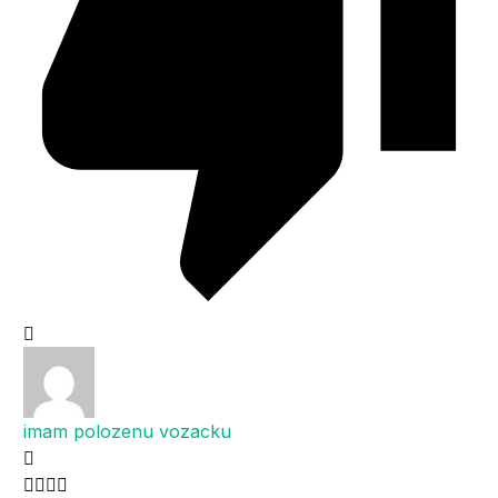
imam polozenu vozacku