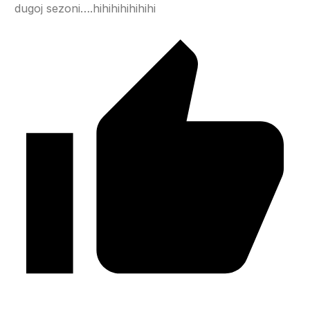
dugoj sezoni….hihihihihihihi