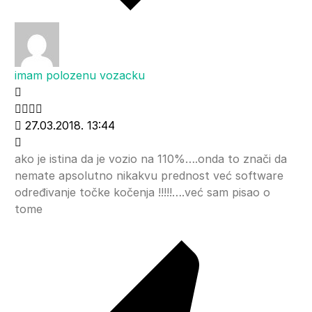
imam polozenu vozacku
27.03.2018. 13:44
ako je istina da je vozio na 110%….onda to znači da
nemate apsolutno nikakvu prednost već software
određivanje točke kočenja !!!!!….već sam pisao o
tome