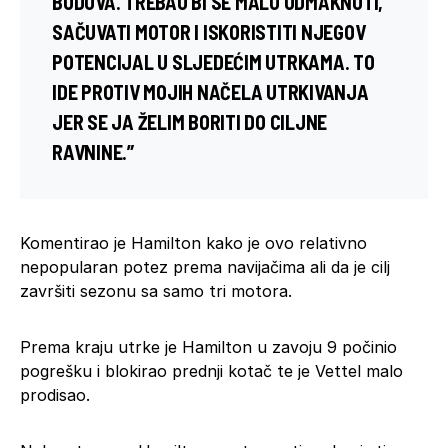
BODOVA. TREBAO BI SE MALO ODMAKNUTI,
SAČUVATI MOTOR I ISKORISTITI NJEGOV
POTENCIJAL U SLJEDEĆIM UTRKAMA. TO
IDE PROTIV MOJIH NAČELA UTRKIVANJA
JER SE JA ŽELIM BORITI DO CILJNE
RAVNINE.”
Komentirao je Hamilton kako je ovo relativno
nepopularan potez prema navijačima ali da je cilj
završiti sezonu sa samo tri motora.
Prema kraju utrke je Hamilton u zavoju 9 počinio
pogrešku i blokirao prednji kotač te je Vettel malo
prodisao.