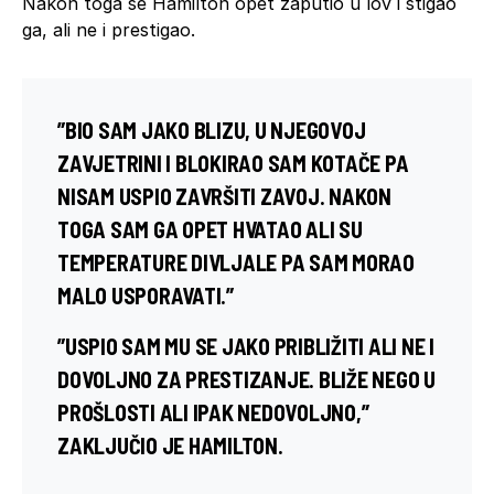
Nakon toga se Hamilton opet zaputio u lov i stigao
ga, ali ne i prestigao.
”BIO SAM JAKO BLIZU, U NJEGOVOJ
ZAVJETRINI I BLOKIRAO SAM KOTAČE PA
NISAM USPIO ZAVRŠITI ZAVOJ. NAKON
TOGA SAM GA OPET HVATAO ALI SU
TEMPERATURE DIVLJALE PA SAM MORAO
MALO USPORAVATI.”
”USPIO SAM MU SE JAKO PRIBLIŽITI ALI NE I
DOVOLJNO ZA PRESTIZANJE. BLIŽE NEGO U
PROŠLOSTI ALI IPAK NEDOVOLJNO,”
ZAKLJUČIO JE HAMILTON.