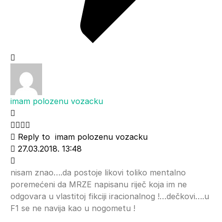
imam polozenu vozacku
Reply to
imam polozenu vozacku
27.03.2018. 13:48
nisam znao….da postoje likovi toliko mentalno
poremećeni da MRZE napisanu riječ koja im ne
odgovara u vlastitoj fikciji iracionalnog !…dečkovi….u
F1 se ne navija kao u nogometu !