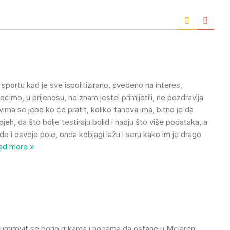
sportu kad je sve ispolitizirano, svedeno na interes,
cimo, u prijenosu, ne znam jestel primijetili, ne pozdravlja
ima se jebe ko će pratit, koliko fanova ima, bitno je da
jeh, da što bolje testiraju bolid i nadju što više podataka, a
e i osvoje pole, onda kobjagi lažu i seru kako im je drago
ad more »
umirovit se borio rukama i nogama da ostane u Mclaren