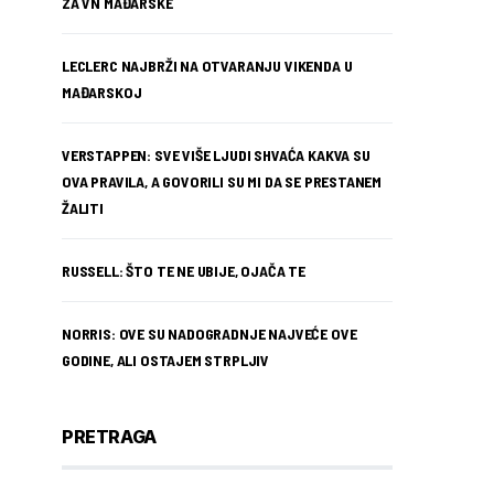
ZA VN MAĐARSKE
LECLERC NAJBRŽI NA OTVARANJU VIKENDA U
MAĐARSKOJ
VERSTAPPEN: SVE VIŠE LJUDI SHVAĆA KAKVA SU
OVA PRAVILA, A GOVORILI SU MI DA SE PRESTANEM
ŽALITI
RUSSELL: ŠTO TE NE UBIJE, OJAČA TE
NORRIS: OVE SU NADOGRADNJE NAJVEĆE OVE
GODINE, ALI OSTAJEM STRPLJIV
PRETRAGA