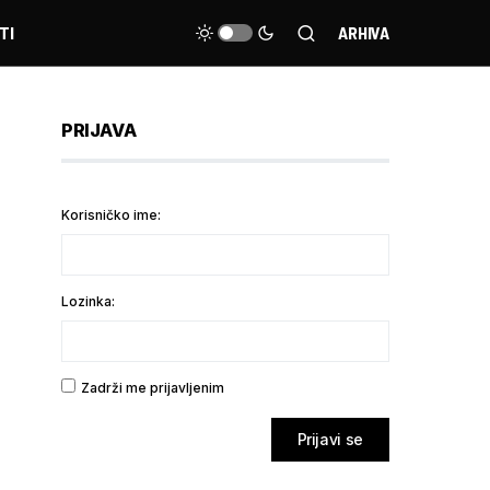
TI
ARHIVA
PRIJAVA
Korisničko ime:
Lozinka:
Zadrži me prijavljenim
Prijavi se