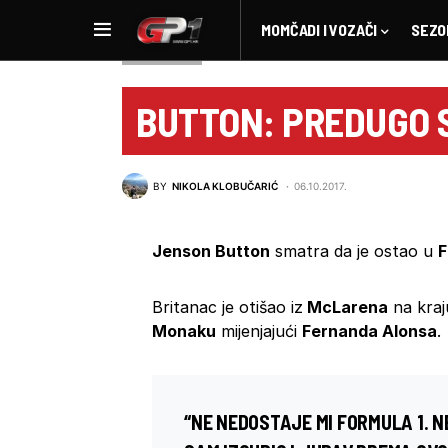
MOMČADI I VOZAČI
SEZO
NOVOSTI F1
BUTTON: PREDUGO S
BY
NIKOLA KLOBUČARIĆ
06.10.2017.
Jenson Button
smatra da je ostao u
F
Britanac je otišao iz
McLarena
na kraj
Monaku
mijenjajući
Fernanda Alonsa
.
“NE NEDOSTAJE MI FORMULA 1. N