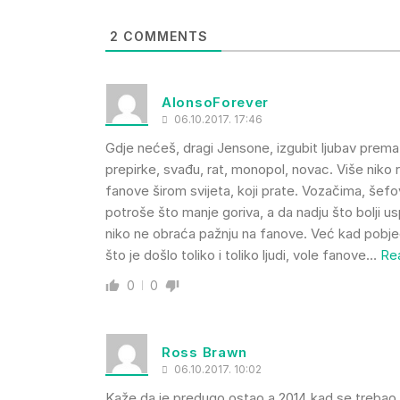
2
COMMENTS
AlonsoForever
06.10.2017. 17:46
Gdje nećeš, dragi Jensone, izgubit ljubav prema 
prepirke, svađu, rat, monopol, novac. Više niko re
fanove širom svijeta, koji prate. Vozačima, šefov
potroše što manje goriva, a da nadju što bolji usp
niko ne obraća pažnju na fanove. Već kad pobjed
što je došlo toliko i toliko ljudi, vole fanove
…
Re
0
0
Ross Brawn
06.10.2017. 10:02
Kaže da je predugo ostao a 2014 kad se trebao 