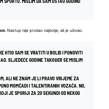
M SPORTU. MISLIM DA SAM OSTAO GODINU
 km
. Nastup nije prošao najbolje, ali je uživao.
HTIO SAM SE VRATITI U BOLID I PONOVITI
ĆAO. SLJEDEĆE GODINE TAKOĐER SE MISLIM
M, ALI NE ZNAM JE LI PRAVO VRIJEME ZA
 PUNO MOMČADI I TALENTIRANIH VOZAČA. NO,
KOJI JE SPORIJI ZA 20 SEKUNDI OD NEKOG