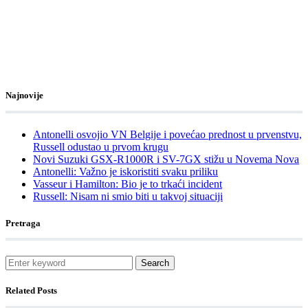
Najnovije
Antonelli osvojio VN Belgije i povećao prednost u prvenstvu,
Russell odustao u prvom krugu
Novi Suzuki GSX-R1000R i SV-7GX stižu u Novema Nova
Antonelli: Važno je iskoristiti svaku priliku
Vasseur i Hamilton: Bio je to trkaći incident
Russell: Nisam ni smio biti u takvoj situaciji
Pretraga
Search
Related Posts