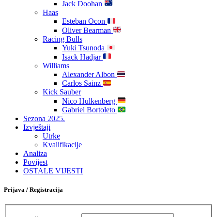
Jack Doohan
Haas
Esteban Ocon
Oliver Bearman
Racing Bulls
Yuki Tsunoda
Isack Hadjar
Williams
Alexander Albon
Carlos Sainz
Kick Sauber
Nico Hulkenberg
Gabriel Bortoleto
Sezona 2025.
Izvještaji
Utrke
Kvalifikacije
Analiza
Povijest
OSTALE VIJESTI
Prijava / Registracija