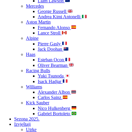
Liam Lawson
Mercedes
George Russell
Andrea Kimi Antonelli
Aston Martin
Fernando Alonso
Lance Stroll
Alpine
Pierre Gasly
Jack Doohan
Haas
Esteban Ocon
Oliver Bearman
Racing Bulls
Yuki Tsunoda
Isack Hadjar
Williams
Alexander Albon
Carlos Sainz
Kick Sauber
Nico Hulkenberg
Gabriel Bortoleto
Sezona 2025.
Izvještaji
Utrke