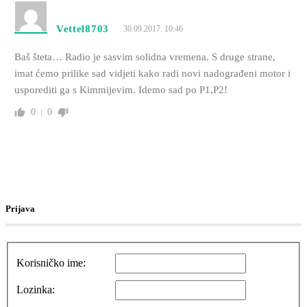
Vettel8703
30.09.2017. 10:46
Baš šteta… Radio je sasvim solidna vremena. S druge strane,
imat ćemo prilike sad vidjeti kako radi novi nadograđeni motor i
usporediti ga s Kimmijevim. Idemo sad po P1,P2!
0
0
Prijava
Korisničko ime:
Lozinka: