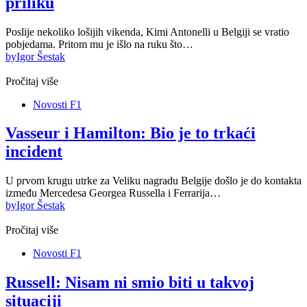
priliku
Poslije nekoliko lošijih vikenda, Kimi Antonelli u Belgiji se vratio
pobjedama. Pritom mu je išlo na ruku što…
by
Igor Šestak
Pročitaj više
Novosti F1
Vasseur i Hamilton: Bio je to trkaći
incident
U prvom krugu utrke za Veliku nagradu Belgije došlo je do kontakta
između Mercedesa Georgea Russella i Ferrarija…
by
Igor Šestak
Pročitaj više
Novosti F1
Russell: Nisam ni smio biti u takvoj
situaciji