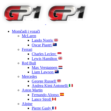
Momčadi i vozači
McLaren
Lando Norris
Oscar Piastri
Ferrari
Charles Leclerc
Lewis Hamilton
Red Bull
Max Verstappen
Liam Lawson
Mercedes
George Russell
Andrea Kimi Antonelli
Aston Martin
Fernando Alonso
Lance Stroll
Alpine
Pierre Gasly