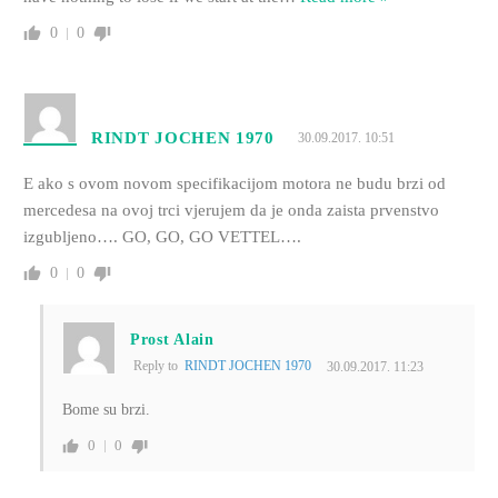
0
0
RINDT JOCHEN 1970
30.09.2017. 10:51
E ako s ovom novom specifikacijom motora ne budu brzi od
mercedesa na ovoj trci vjerujem da je onda zaista prvenstvo
izgubljeno…. GO, GO, GO VETTEL….
0
0
Prost Alain
Reply to
RINDT JOCHEN 1970
30.09.2017. 11:23
Bome su brzi.
0
0