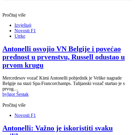
Pročitaj više
Izvještaji
Novosti F1
Utrke
Antonelli osvojio VN Belgije i povećao
prednost u prvenstvu, Russell odustao u
prvom krugu
Mercedesov vozač Kimi Antonelli pobjednik je Velike nagrade
Belgije na stazi Spa-Francorchamps. Talijanski vozač startao je s
prvog…
by
Igor Šestak
Pročitaj više
Novosti F1
Antonelli: Važno je iskoristiti svaku