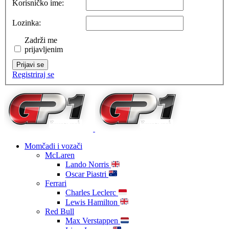
Korisničko ime:
Lozinka:
Zadrži me
prijavljenim
Prijavi se
Registriraj se
Momčadi i vozači
McLaren
Lando Norris
Oscar Piastri
Ferrari
Charles Leclerc
Lewis Hamilton
Red Bull
Max Verstappen