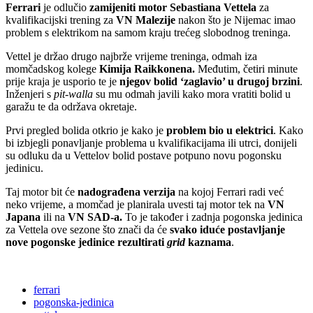
Ferrari
je odlučio
zamijeniti motor Sebastiana Vettela
za
kvalifikacijski trening za
VN Malezije
nakon što je Nijemac imao
problem s elektrikom na samom kraju trećeg slobodnog treninga.
Vettel je držao drugo najbrže vrijeme treninga, odmah iza
momčadskog kolege
Kimija Raikkonena.
Međutim, četiri minute
prije kraja je usporio te je
njegov bolid ‘zaglavio’ u drugoj brzini
.
Inženjeri s
pit-walla
su mu odmah javili kako mora vratiti bolid u
garažu te da održava okretaje.
Prvi pregled bolida otkrio je kako je
problem bio u elektrici
. Kako
bi izbjegli ponavljanje problema u kvalifikacijama ili utrci, donijeli
su odluku da u Vettelov bolid postave potpuno novu pogonsku
jedinicu.
Taj motor bit će
nadograđena verzija
na kojoj Ferrari radi već
neko vrijeme, a momčad je planirala uvesti taj motor tek na
VN
Japana
ili na
VN SAD-a.
To je također i zadnja pogonska jedinica
za Vettela ove sezone što znači da će
svako iduće postavljanje
nove pogonske jedinice rezultirati
grid
kaznama
.
ferrari
pogonska-jedinica