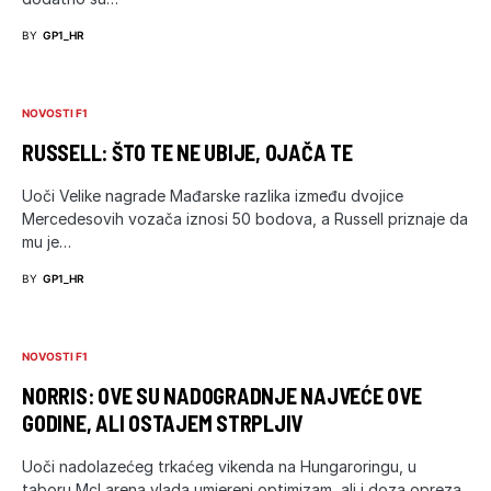
BY
GP1_HR
NOVOSTI F1
RUSSELL: ŠTO TE NE UBIJE, OJAČA TE
Uoči Velike nagrade Mađarske razlika između dvojice
Mercedesovih vozača iznosi 50 bodova, a Russell priznaje da
mu je…
BY
GP1_HR
NOVOSTI F1
NORRIS: OVE SU NADOGRADNJE NAJVEĆE OVE
GODINE, ALI OSTAJEM STRPLJIV
Uoči nadolazećeg trkaćeg vikenda na Hungaroringu, u
taboru McLarena vlada umjereni optimizam, ali i doza opreza.