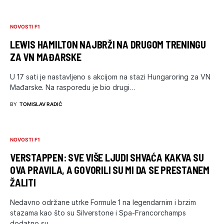
NOVOSTI F1
LEWIS HAMILTON NAJBRŽI NA DRUGOM TRENINGU
ZA VN MAĐARSKE
U 17 sati je nastavljeno s akcijom na stazi Hungaroring za VN
Mađarske. Na rasporedu je bio drugi…
BY
TOMISLAV RADIĆ
NOVOSTI F1
VERSTAPPEN: SVE VIŠE LJUDI SHVAĆA KAKVA SU
OVA PRAVILA, A GOVORILI SU MI DA SE PRESTANEM
ŽALITI
Nedavno održane utrke Formule 1 na legendarnim i brzim
stazama kao što su Silverstone i Spa-Francorchamps
dodatno su…