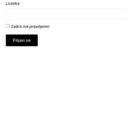
Lozinka:
Zadrži me prijavljenim
Prijavi se