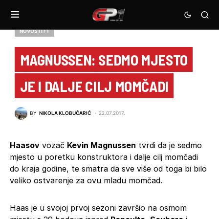
NOVOSTI F1
MAGNUSSEN: SEDMO MJESTO
JE I DALJE CILJ MOMČADI
BY
NIKOLA KLOBUČARIĆ
22.07.2017.
Haasov
vozač
Kevin Magnussen
tvrdi da je sedmo
mjesto u poretku konstruktora i dalje cilj momčadi
do kraja godine, te smatra da sve više od toga bi bilo
veliko ostvarenje za ovu mladu momčad.
Haas je u svojoj prvoj sezoni završio na osmom