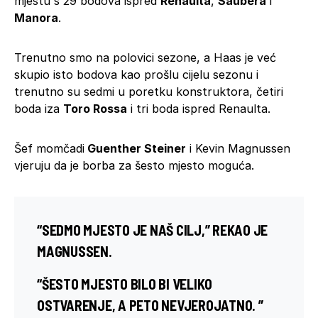
mjestu s 29 bodova ispred
Renaulta
,
Saubera
i
Manora
.
Trenutno smo na polovici sezone, a Haas je već
skupio isto bodova kao prošlu cijelu sezonu i
trenutno su sedmi u poretku konstruktora, četiri
boda iza
Toro Rossa
i tri boda ispred Renaulta.
Šef momčadi
Guenther Steiner
i Kevin Magnussen
vjeruju da je borba za šesto mjesto moguća.
“SEDMO MJESTO JE NAŠ CILJ,” REKAO JE
MAGNUSSEN.
“ŠESTO MJESTO BILO BI VELIKO
OSTVARENJE, A PETO NEVJEROJATNO. ”