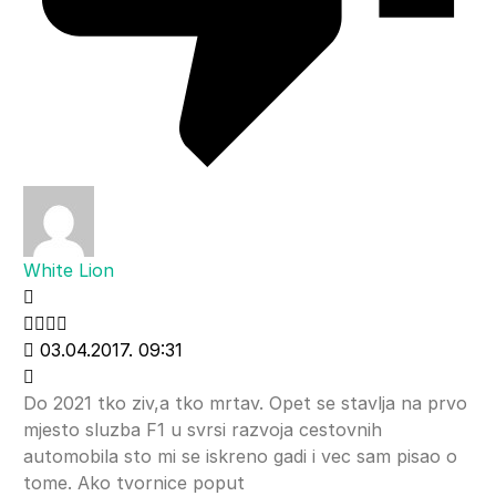
White Lion
03.04.2017. 09:31
Do 2021 tko ziv,a tko mrtav. Opet se stavlja na prvo
mjesto sluzba F1 u svrsi razvoja cestovnih
automobila sto mi se iskreno gadi i vec sam pisao o
tome. Ako tvornice poput