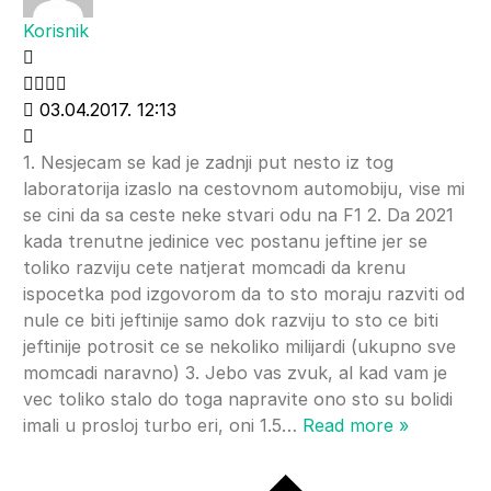
Korisnik
03.04.2017. 12:13
1. Nesjecam se kad je zadnji put nesto iz tog
laboratorija izaslo na cestovnom automobiju, vise mi
se cini da sa ceste neke stvari odu na F1 2. Da 2021
kada trenutne jedinice vec postanu jeftine jer se
toliko razviju cete natjerat momcadi da krenu
ispocetka pod izgovorom da to sto moraju razviti od
nule ce biti jeftinije samo dok razviju to sto ce biti
jeftinije potrosit ce se nekoliko milijardi (ukupno sve
momcadi naravno) 3. Jebo vas zvuk, al kad vam je
vec toliko stalo do toga napravite ono sto su bolidi
imali u prosloj turbo eri, oni 1.5
…
Read more »