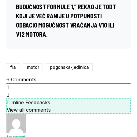
BUDUĆNOST FORMULE 1,” REKAO JE TODT
KOJI JE VEĆ RANIJE U POTPUNOSTI
ODBACIO MOGUĆNOST VRAĆANJA V10 ILI
V12 MOTORA.
fia
motor
pogonska-jedinica
6
Comments
Inline Feedbacks
View all comments
tsunami