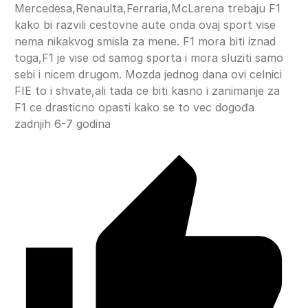
Mercedesa,Renaulta,Ferraria,McLarena trebaju F1
kako bi razvili cestovne aute onda ovaj sport vise
nema nikakvog smisla za mene. F1 mora biti iznad
toga,F1 je vise od samog sporta i mora sluziti samo
sebi i nicem drugom. Mozda jednog dana ovi celnici
FIE to i shvate,ali tada ce biti kasno i zanimanje za
F1 ce drasticno opasti kako se to vec dogođa
zadnjih 6-7 godina