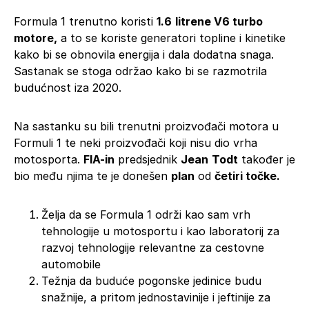
Formula 1 trenutno koristi
1.6
litrene V6 turbo
motore,
a to se koriste generatori topline i kinetike
kako bi se obnovila energija i dala dodatna snaga.
Sastanak se stoga održao kako bi se razmotrila
budućnost iza 2020.
Na sastanku su bili trenutni proizvođači motora u
Formuli 1 te neki proizvođači koji nisu dio vrha
motosporta.
FIA-in
predsjednik
Jean
Todt
također je
bio među njima te je donešen
plan
od
četiri točke.
Želja da se Formula 1 održi kao sam vrh
tehnologije u motosportu i kao laboratorij za
razvoj tehnologije relevantne za cestovne
automobile
Težnja da buduće pogonske jedinice budu
snažnije, a pritom jednostavinije i jeftinije za