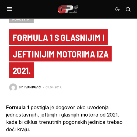
NOVOSTI F1
FORMULA 1 S GLASNIJIM I
JEFTINIJIM MOTORIMA IZA
2021.
BY
IVAN PAVIĆ
01.04.2017.
Formula
1
postigla je dogovor oko uvođenja
jednostavnijih, jeftinijh i glasnijih motora od 2021.
kada bi ciklus trenutnih pogonskih jedinica trebao
doći kraju.