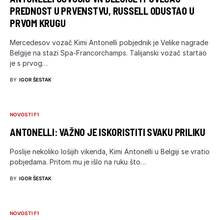
PREDNOST U PRVENSTVU, RUSSELL ODUSTAO U
PRVOM KRUGU
Mercedesov vozač Kimi Antonelli pobjednik je Velike nagrade
Belgije na stazi Spa-Francorchamps. Talijanski vozač startao
je s prvog…
BY
IGOR ŠESTAK
NOVOSTI F1
ANTONELLI: VAŽNO JE ISKORISTITI SVAKU PRILIKU
Poslije nekoliko lošijih vikenda, Kimi Antonelli u Belgiji se vratio
pobjedama. Pritom mu je išlo na ruku što…
BY
IGOR ŠESTAK
NOVOSTI F1