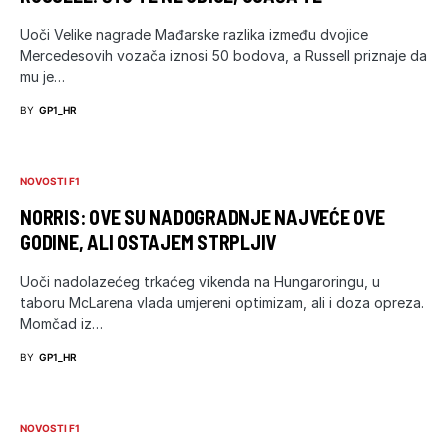
Uoči Velike nagrade Mađarske razlika između dvojice
Mercedesovih vozača iznosi 50 bodova, a Russell priznaje da
mu je…
BY
GP1_HR
NOVOSTI F1
NORRIS: OVE SU NADOGRADNJE NAJVEĆE OVE
GODINE, ALI OSTAJEM STRPLJIV
Uoči nadolazećeg trkaćeg vikenda na Hungaroringu, u
taboru McLarena vlada umjereni optimizam, ali i doza opreza.
Momčad iz…
BY
GP1_HR
NOVOSTI F1