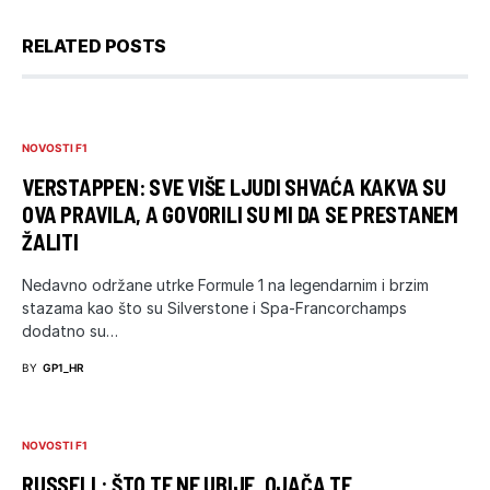
RELATED POSTS
NOVOSTI F1
VERSTAPPEN: SVE VIŠE LJUDI SHVAĆA KAKVA SU
OVA PRAVILA, A GOVORILI SU MI DA SE PRESTANEM
ŽALITI
Nedavno održane utrke Formule 1 na legendarnim i brzim
stazama kao što su Silverstone i Spa-Francorchamps
dodatno su…
BY
GP1_HR
NOVOSTI F1
RUSSELL: ŠTO TE NE UBIJE, OJAČA TE