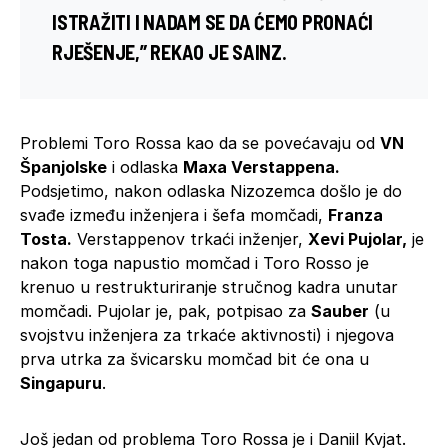
ISTRAŽITI I NADAM SE DA ĆEMO PRONAĆI
RJEŠENJE,” REKAO JE SAINZ.
Problemi Toro Rossa kao da se povećavaju od
VN
Španjolske
i odlaska
Maxa Verstappena.
Podsjetimo, nakon odlaska Nizozemca došlo je do
svađe između inženjera i šefa momčadi,
Franza
Tosta.
Verstappenov trkaći inženjer,
Xevi Pujolar,
je
nakon toga napustio momčad i Toro Rosso je
krenuo u restrukturiranje stručnog kadra unutar
momčadi. Pujolar je, pak, potpisao za
Sauber
(u
svojstvu inženjera za trkaće aktivnosti) i njegova
prva utrka za švicarsku momčad bit će ona u
Singapuru
.
Još jedan od problema Toro Rossa je i Daniil Kvjat.