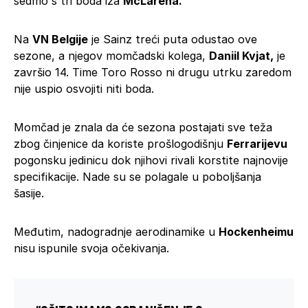
sedmo s tri boda iza
McLarena.
Na
VN Belgije
je Sainz treći puta odustao ove
sezone, a njegov momčadski kolega,
Daniil Kvjat,
je
završio 14. Time Toro Rosso ni drugu utrku zaredom
nije uspio osvojiti niti boda.
Momčad je znala da će sezona postajati sve teža
zbog činjenice da koriste prošlogodišnju
Ferrarijevu
pogonsku jedinicu dok njihovi rivali korstite najnovije
specifikacije. Nade su se polagale u poboljšanja
šasije.
Međutim, nadogradnje aerodinamike u
Hockenheimu
nisu ispunile svoja očekivanja.