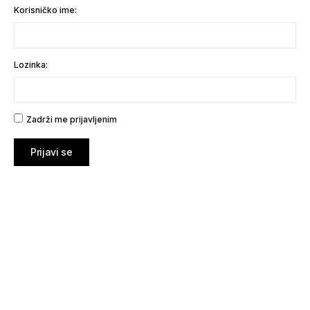
Korisničko ime:
Lozinka:
Zadrži me prijavljenim
Prijavi se