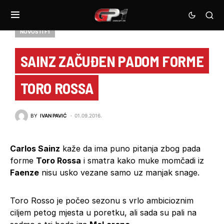
NOVOSTI F1
SAINZ ZAČUĐEN PADOM FORME
TORO ROSSA
BY
IVAN PAVIĆ
01.09.2016.
Carlos Sainz
kaže da ima puno pitanja zbog pada
forme
Toro Rossa
i smatra kako muke momčadi iz
Faenze
nisu usko vezane samo uz manjak snage.
Toro Rosso je počeo sezonu s vrlo ambicioznim
ciljem petog mjesta u poretku, ali sada su pali na