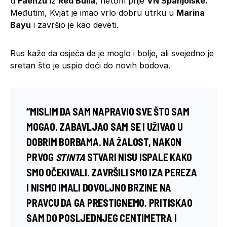
u
Faenzu
iz
Red Bulla
, netom prije
VN Španjolske.
Međutim, Kvjat je imao vrlo dobru utrku u
Marina
Bayu
i završio je kao deveti.
Rus kaže da osjeća da je moglo i bolje, ali svejedno je
sretan što je uspio doći do novih bodova.
“MISLIM DA SAM NAPRAVIO SVE ŠTO SAM
MOGAO. ZABAVLJAO SAM SE I UŽIVAO U
DOBRIM BORBAMA. NA ŽALOST, NAKON
PRVOG
STINTA
STVARI NISU ISPALE KAKO
SMO OČEKIVALI. ZAVRŠILI SMO IZA
PEREZA
I NISMO IMALI DOVOLJNO BRZINE NA
PRAVCU DA GA PRESTIGNEMO. PRITISKAO
SAM DO POSLJEDNJEG CENTIMETRA I