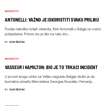
NOVOSTI F1
ANTONELLI: VAŽNO JE ISKORISTITI SVAKU PRILIKU
Poslije nekoliko lošijih vikenda, Kimi Antonelli u Belgiji se vratio
pobjedama. Pritom mu je išlo na ruku što…
BY
IGOR ŠESTAK
NOVOSTI F1
VASSEUR I HAMILTON: BIO JE TO TRKAĆI INCIDENT
U prvom krugu utrke za Veliku nagradu Belgije došlo je do
kontakta između Mercedesa Georgea Russella i Ferrarija…
BY
IGOR ŠESTAK