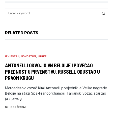
RELATED POSTS
IZVJEŠTAJI
NOVOSTI F1
UTRKE
ANTONELLI OSVOJIO VN BELGIJE I POVEĆAO
PREDNOST U PRVENSTVU, RUSSELL ODUSTAO U
PRVOM KRUGU
Mercedesov vozač Kimi Antonelli pobjednik je Velike nagrade
Belgije na stazi Spa-Francorchamps. Talijanski vozač startao
je s prvog…
BY
IGOR ŠESTAK