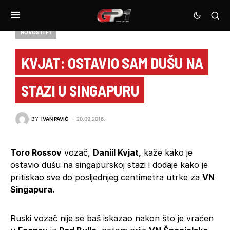
NOVOSTI F1
KVJAT: OSTAVIO SAM DUŠU NA
STAZI U SINGAPURU
BY
IVAN PAVIĆ
20.09.2016.
Toro Rossov
vozač,
Daniil Kvjat,
kaže kako je
ostavio dušu na singapurskoj stazi i dodaje kako je
pritiskao sve do posljednjeg centimetra utrke za
VN
Singapura.
Ruski vozač nije se baš iskazao nakon što je vraćen