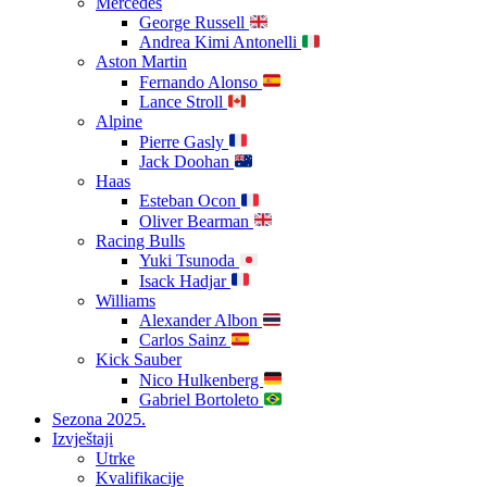
Mercedes
George Russell
Andrea Kimi Antonelli
Aston Martin
Fernando Alonso
Lance Stroll
Alpine
Pierre Gasly
Jack Doohan
Haas
Esteban Ocon
Oliver Bearman
Racing Bulls
Yuki Tsunoda
Isack Hadjar
Williams
Alexander Albon
Carlos Sainz
Kick Sauber
Nico Hulkenberg
Gabriel Bortoleto
Sezona 2025.
Izvještaji
Utrke
Kvalifikacije