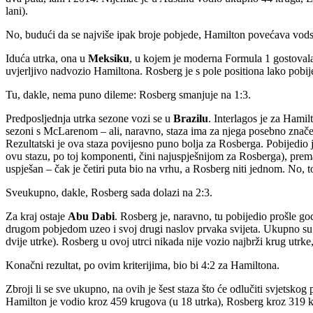
lani).
No, budući da se najviše ipak broje pobjede, Hamilton povećava vods
Iduća utrka, ona u
Meksiku
, u kojem je moderna Formula 1 gostovala p
uvjerljivo nadvozio Hamiltona. Rosberg je s pole positiona lako pobij
Tu, dakle, nema puno dileme: Rosberg smanjuje na 1:3.
Predposljednja utrka sezone vozi se u
Brazilu
. Interlagos je za Hamil
sezoni s McLarenom – ali, naravno, staza ima za njega posebno značen
Rezultatski je ova staza povijesno puno bolja za Rosberga. Pobijedio j
ovu stazu, po toj komponenti, čini najuspješnijom za Rosberga), prem
uspješan – čak je četiri puta bio na vrhu, a Rosberg niti jednom. No, t
Sveukupno, dakle, Rosberg sada dolazi na 2:3.
Za kraj ostaje
Abu Dabi
. Rosberg je, naravno, tu pobijedio prošle go
drugom pobjedom uzeo i svoj drugi naslov prvaka svijeta. Ukupno su 
dvije utrke). Rosberg u ovoj utrci nikada nije vozio najbrži krug utrke
Konačni rezultat, po ovim kriterijima, bio bi 4:2 za Hamiltona.
Zbroji li se sve ukupno, na ovih je šest staza što će odlučiti svjetsko
Hamilton je vodio kroz 459 krugova (u 18 utrka), Rosberg kroz 319 kr