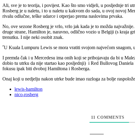
Ali, sve je to teorija, i povijest. Kao što smo vidjeli, u posljednje tr
Rosberg je u naletu, i to u naletu u kakvom do sada, u ovoj novoj Mer
rivalu odlučne, teške udarce i otperjao prema naslovima prvaka.
No, ove sezone Rosberg je vrlo, vrlo jak kada je to možda najvažnije. P
druge strane, Hamilton je, naravno, odlično vozio u Belgiji (s kraja 
trenutku. I nije neki osobit znak.
˝U Kuala Lumpuru Lewis se mora vratiti svojom najvećom snagom, uko
I premda čak i u Mercedesu ima onih koji se pribojavaju da bi u Malez
dobio tu utrku da nije startao kao posljednji) i Red Bullovog Daniela
fokusu ipak biti dvoboj Hamiltona i Rosberga.
Onaj koji u nedjelju nakon utrke bude imao razloga za bolje raspolož
lewis-hamilton
nico-rosberg
11
COMMENTS