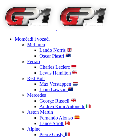
Momčadi i vozači
McLaren
Lando Norris
Oscar Piastri
Ferrari
Charles Leclerc
Lewis Hamilton
Red Bull
Max Verstappen
Liam Lawson
Mercedes
George Russell
Andrea Kimi Antonelli
Aston Martin
Fernando Alonso
Lance Stroll
Alpine
Pierre Gasly