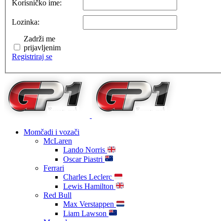
Korisničko ime:
Lozinka:
Zadrži me
prijavljenim
Registriraj se
Momčadi i vozači
McLaren
Lando Norris
Oscar Piastri
Ferrari
Charles Leclerc
Lewis Hamilton
Red Bull
Max Verstappen
Liam Lawson