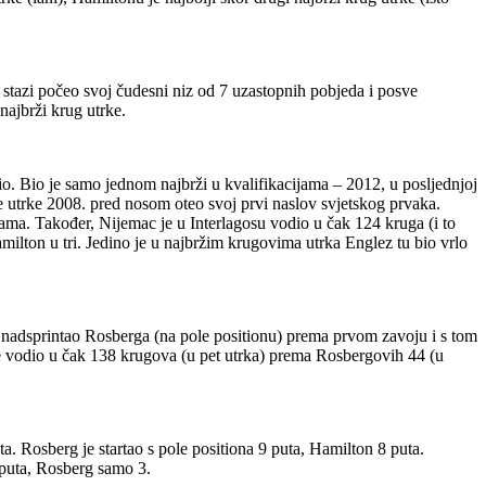
oj stazi počeo svoj čudesni niz od 7 uzastopnih pobjeda i posve
najbrži krug utrke.
edio. Bio je samo jednom najbrži u kvalifikacijama – 2012, u posljednjoj
e utrke 2008. pred nosom oteo svoj prvi naslov svjetskog prvaka.
ijama. Također, Nijemac je u Interlagosu vodio u čak 124 kruga (i to
lton u tri. Jedino je u najbržim krugovima utrka Englez tu bio vrlo
je nadsprintao Rosberga (na pole positionu) prema prvom zavoju i s tom
je vodio u čak 138 krugova (u pet utrka) prema Rosbergovih 44 (u
ta. Rosberg je startao s pole positiona 9 puta, Hamilton 8 puta.
 puta, Rosberg samo 3.