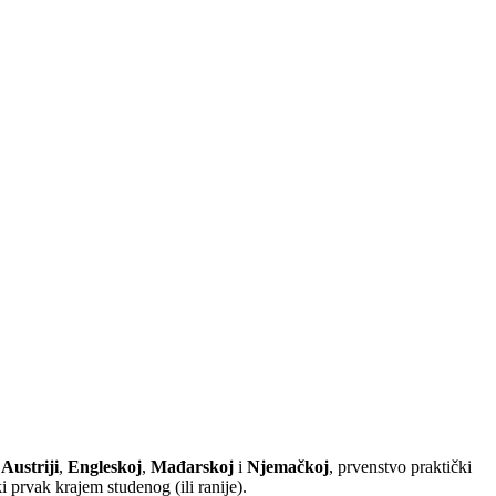
u
Austriji
,
Engleskoj
,
Mađarskoj
i
Njemačkoj
, prvenstvo praktički
i prvak krajem studenog (ili ranije).