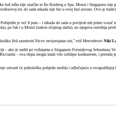
i utrke baš ništa nije značilo to što Rosberg u Spa, Monzi i Singapuru nije
cedesovoj eri, do sada nikada nije bio u ovoj fazi sezone. Ovo je tradi
obijedio je već 8 puta – i nikada do sada u povijesti niti jedan vozač ni
grida), pa čak i u Monzi (nakon očajnog starta), no njegova osrednja p
liko želi zaustaviti Nicov nevjorojatan niz,˝ veli Mercedesov
Niki L
iji – ako je suditi po vožnjama u Singapuru Ferrarijevog Sebastiana Vet
 Ricciarda – ova ekipa mogla imati vrlo ozbiljne konkurente, i premda je
enje ostvarit će psihološku pobjedu možda i odlučujuću u ovogodišnjoj 