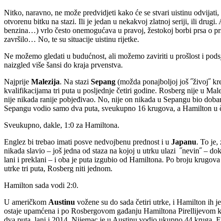
Nitko, naravno, ne može predvidjeti kako će se stvari uistinu odvijat
otvorenu bitku na stazi. Ili je jedan u nekakvoj zlatnoj seriji, ili dr
benzina…) vrlo često onemogućava u pravoj, žestokoj borbi prsa o prsa
završilo… No, te su situacije uistinu rijetke.
Ne možemo gledati u budućnost, ali možemo zaviriti u prošlost i podsjet
naizgled više šansi do kraja prvenstva.
Najprije
Malezija
. Na stazi
Sepang
(možda ponajboljoj još ˝živoj˝ kr
kvalifikacijama tri puta u posljednje četiri godine. Rosberg nije u Mal
nije nikada ranije pobjeđivao. No, nije on nikada u Sepangu bio dobar n
Sepangu vodio samo dva puta, sveukupno 16 krugova, a Hamilton u čet
Sveukupno, dakle, 1:0 za Hamiltona.
Englez bi trebao imati posve nedvojbenu prednost i u
Japanu
. To je
nikada slavio – još jedna od staza na kojoj u utrku ulazi ˝nevin˝ – dok 
lani i preklani – i oba je puta izgubio od Hamiltona. Po broju krugova
utrke tri puta, Rosberg niti jednom.
Hamilton sada vodi 2:0.
U američkom
Austinu
vožene su do sada četiri utrke, i Hamilton ih je
ostaje upamćena i po Rosbergovom gađanju Hamiltona Pirellijevom kapo
dva puta, lani i 2014. Nijemac je u Austinu vodio ukupno 44 kruga, Eng