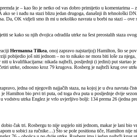
i, premda je – kao što je netko od vas dobro primijetio u komentarima 
ugi. A ako se i nađu na stazi blizu jedan drugoga, današnji ih tehnološki
. Da, OK vidjeli smo ih mi u nekoliko navrata u borbi na stazi – ove se
iti se kako su njih dvojica odradila utrke na šest preostalih staza ovog
eaciji
Hermanna Tilkea
, onoj zapravo najstarijoj) Hamilton, što se pov
eziji pobijedio još niti jednom – no to nikako ne mora biti loše za njega,
iti u kvalifikacijama: nikada najbrži, posljednji (i jedini) put startao
iri utrke, odnosno kroz 79 krugova. Rosberg je najbrži krug ove utrke
, zapravo, jedna od njegovih najjačih staza, na kojoj je u dva navrata č
je Hamilton bio prvi tri puta, od toga dva puta u posljednje dvije sezone
 u vodstvu utrka Englez je vrlo uvjerljivo bolji: 134 prema 26 (jedna pr
 dobio čak tri. Rosbergu to nije uspjelo niti jednom, makar je lani bio v
m u sobici za ručnike…) Što se pole positiona tiče, Hamilton nije nika
lez 76 – obojica u po dvije utrke. Rosberg ima i jedan najbrži krug utrk