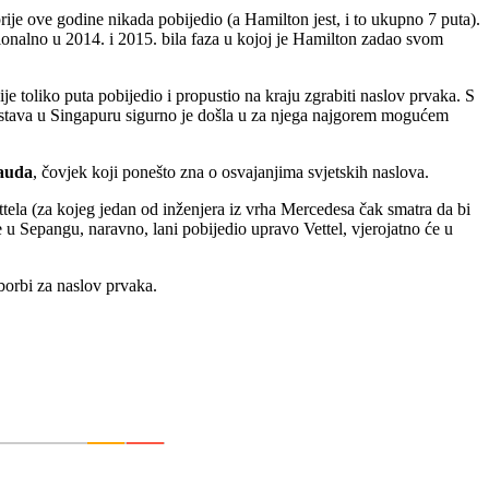
 prije ove godine nikada pobijedio (a Hamilton jest, i to ukupno 7 puta).
cionalno u 2014. i 2015. bila faza u kojoj je Hamilton zadao svom
je toliko puta pobijedio i propustio na kraju zgrabiti naslov prvaka. S
redstava u Singapuru sigurno je došla u za njega najgorem mogućem
auda
, čovjek koji ponešto zna o osvajanjima svjetskih naslova.
tela (za kojeg jedan od inženjera iz vrha Mercedesa čak smatra da bi
 u Sepangu, naravno, lani pobijedio upravo Vettel, vjerojatno će u
borbi za naslov prvaka.