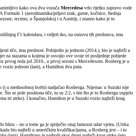
– zanimljivo kako ova dva vozača
Mercedesa
vrlo rijetko zapravo vode
 DNA Formule 1 (aerodinamika/prljavi zrak, gume, kočnice, štednja
zone, recimo, u Španjolskoj i u Austriji, i znamo kako je to
odišnjeg F1 kalendara, i vidjeti tko, na osnovu tih predstava, ima
ijesti tiče, ima prednost. Pobijedio je jednom (2014.), bio je najbrži u
 jer na stazama u kojima je osvojio ove svoje tri posljednje pobjede
 je iz prvog reda još 2010., u prvoj sezoni s Mercedesom. Rosberg je u
 vozio jednom (lani), a Hamilton dva puta.
isto (i u međusobnoj borbi) nadjačao Rosberga. Nijemac u Suzuki nije
. Što se pole positiona tiče, tu su 2:2, s tim što je to Rosbergu uspjelo
ema tri utrke). I konačno, Hamilton je u Suzuki vozio najbrži krug
rlo blizu – no u tome ga je spriječio onaj famozni udar vjetra. (Utrka
da bio najbrži u američkim kvalifikacijama, a Rosberg jest – i to
e (lani), Hamiltonu je najbolji skor drugi najbrži krug utrke (isto