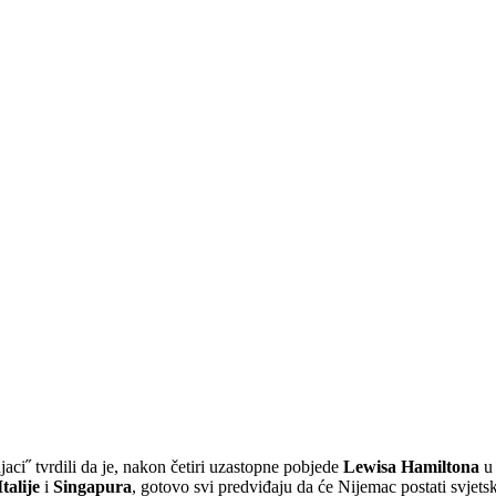
njaci˝ tvrdili da je, nakon četiri uzastopne pobjede
Lewisa Hamiltona
Italije
i
Singapura
, gotovo svi predviđaju da će Nijemac postati svjetsk