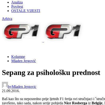
Analiza
Povijest
OSTALE VIJESTI
Arhiva
Kolumne
Mladen Jergović
Sepang za psihološku prednost
by
Mladen Jergovic
21.09.2016.
Baš kao što su neposredno prije ljetnih F1 ferija svi stručnjaci i ˝struč
završeno, tako sada, nakon serije pobjeda
Nice Rosberga
iz
Belgije
,