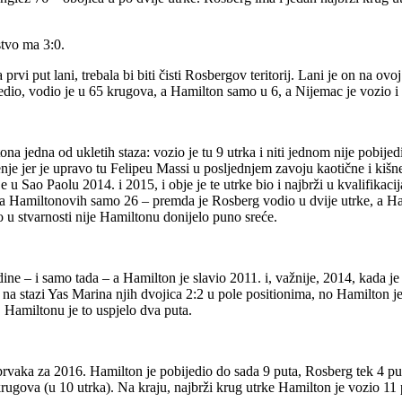
tvo ma 3:0.
rvi put lani, trebala bi biti čisti Rosbergov teritorij. Lani je on na ov
edio, vodio je u 65 krugova, a Hamilton samo u 6, a Nijemac je vozio i 
tona jedna od ukletih staza: vozio je tu 9 utrka i niti jednom nije pobij
je jer je upravo tu Felipeu Massi u posljednjem zavoju kaotične i kišn
e u Sao Paolu 2014. i 2015, i obje je te utrke bio i najbrži u kvalifikac
a Hamiltonovih samo 26 – premda je Rosberg vodio u dvije utrke, a Hami
o u stvarnosti nije Hamiltonu donijelo puno sreće.
dine – i samo tada – a Hamilton je slavio 2011. i, važnije, 2014, kada 
na stazi Yas Marina njih dvojica 2:2 u pole positionima, no Hamilton 
, Hamiltonu je to uspjelo dva puta.
g prvaka za 2016. Hamilton je pobijedio do sada 9 puta, Rosberg tek 4 pu
ugova (u 10 utrka). Na kraju, najbrži krug utrke Hamilton je vozio 11