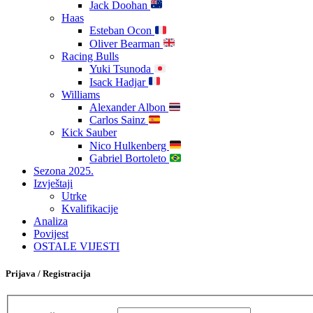
Jack Doohan
Haas
Esteban Ocon
Oliver Bearman
Racing Bulls
Yuki Tsunoda
Isack Hadjar
Williams
Alexander Albon
Carlos Sainz
Kick Sauber
Nico Hulkenberg
Gabriel Bortoleto
Sezona 2025.
Izvještaji
Utrke
Kvalifikacije
Analiza
Povijest
OSTALE VIJESTI
Prijava / Registracija