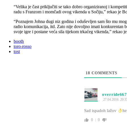
“Velika je čast priključiti se tako dobro organiziranoj i kompe
radu s Franzom i momčadi ovog vikenda u Sočiju,” rekao je Bo
“Poznajem Johna dugi niz godina i oduševljen sam što mu mog
radio komunikacija, itd. Zato nije dovoljno imati konkurentan
svoje igre i postane veća sila tijekom trkaćeg vikenda,” rekao 
booth
toro-rosso
tost
18
COMMENTS
override667
27.04.2016. 20:3
Sad ispadoh lažov
he
0
0