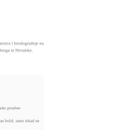
arstva i brodogradnje na
ednoga iz Hrvatske.
 neke posebne
dan bolid, samo nikad ne