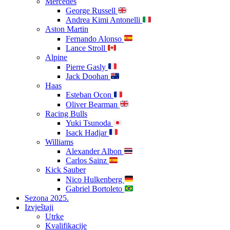
Mercedes
George Russell
Andrea Kimi Antonelli
Aston Martin
Fernando Alonso
Lance Stroll
Alpine
Pierre Gasly
Jack Doohan
Haas
Esteban Ocon
Oliver Bearman
Racing Bulls
Yuki Tsunoda
Isack Hadjar
Williams
Alexander Albon
Carlos Sainz
Kick Sauber
Nico Hulkenberg
Gabriel Bortoleto
Sezona 2025.
Izvještaji
Utrke
Kvalifikacije