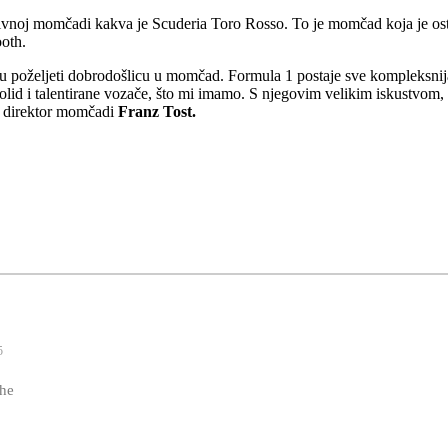
titivnoj momčadi kakva je Scuderia Toro Rosso. To je momčad koja je os
oth.
u poželjeti dobrodošlicu u momčad. Formula 1 postaje sve kompleksni
 bolid i talentirane vozače, što mi imamo. S njegovim velikim iskustv
je direktor momčadi
Franz Tost.
5
he