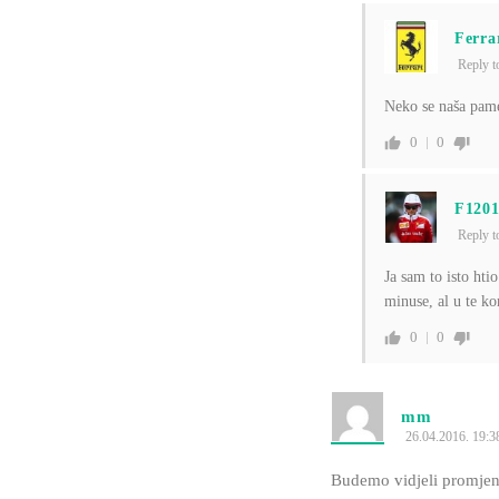
Ferra
Reply 
Neko se naša pamet
0
0
F120
Reply 
Ja sam to isto hti
minuse, al u te k
0
0
mm
26.04.2016. 19:3
Budemo vidjeli promj