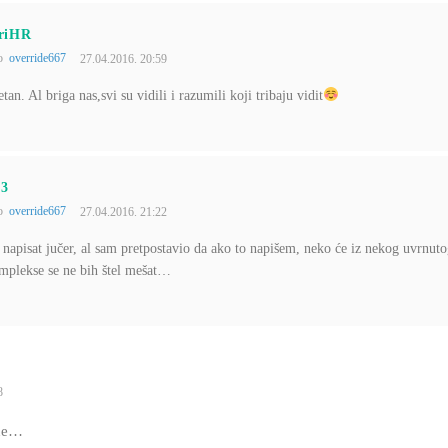
riHR
to
override667
27.04.2016. 20:59
an. Al briga nas,svi su vidili i razumili koji tribaju vidit
13
to
override667
27.04.2016. 21:22
o napisat jučer, al sam pretpostavio da ako to napišem, neko će iz nekog uvrnuto
omplekse se ne bih štel mešat…
8
ene…