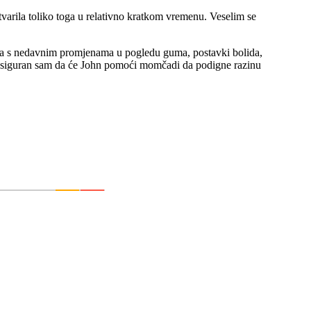
tvarila toliko toga u relativno kratkom vremenu. Veselim se
ja s nedavnim promjenama u pogledu guma, postavki bolida,
om, siguran sam da će John pomoći momčadi da podigne razinu