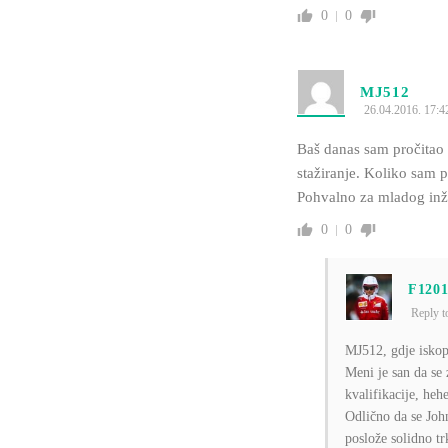
0
0
MJ512
26.04.2016. 17:4
Baš danas sam pročitao 
stažiranje. Koliko sam pr
Pohvalno za mladog inž
0
0
F120
Reply 
MJ512, gdje iskop
Meni je san da se 
kvalifikacije, he
Odlično da se Joh
poslože solidno tr