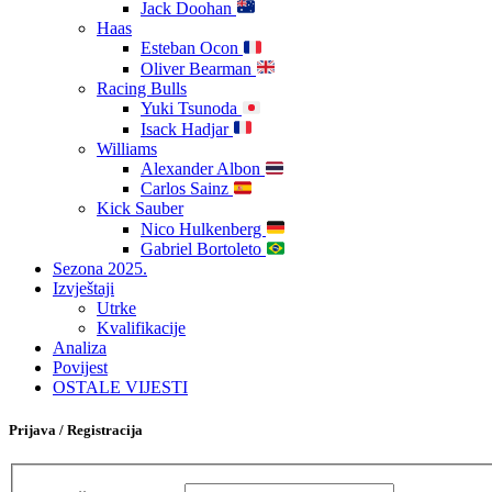
Jack Doohan
Haas
Esteban Ocon
Oliver Bearman
Racing Bulls
Yuki Tsunoda
Isack Hadjar
Williams
Alexander Albon
Carlos Sainz
Kick Sauber
Nico Hulkenberg
Gabriel Bortoleto
Sezona 2025.
Izvještaji
Utrke
Kvalifikacije
Analiza
Povijest
OSTALE VIJESTI
Prijava / Registracija