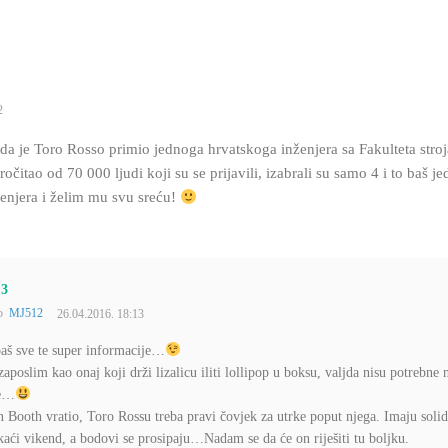
2
da je Toro Rosso primio jednoga hrvatskoga inženjera sa Fakulteta stroj
očitao od 70 000 ljudi koji su se prijavili, izabrali su samo 4 i to baš j
enjera i želim mu svu sreću!
13
to
MJ512
26.04.2016. 18:13
aš sve te super informacije…
zaposlim kao onaj koji drži lizalicu iliti lollipop u boksu, valjda nisu potrebne
he…
n Booth vratio, Toro Rossu treba pravi čovjek za utrke poput njega. Imaju soli
kaći vikend, a bodovi se prosipaju…Nadam se da će on riješiti tu boljku.