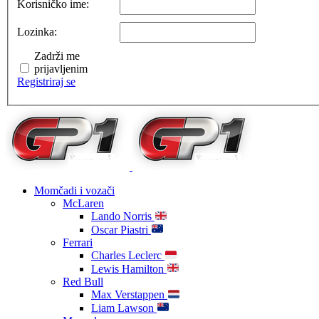
Korisničko ime:
Lozinka:
Zadrži me
prijavljenim
Registriraj se
Momčadi i vozači
McLaren
Lando Norris
Oscar Piastri
Ferrari
Charles Leclerc
Lewis Hamilton
Red Bull
Max Verstappen
Liam Lawson