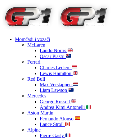
Momčadi i vozači
McLaren
Lando Norris
Oscar Piastri
Ferrari
Charles Leclerc
Lewis Hamilton
Red Bull
Max Verstappen
Liam Lawson
Mercedes
George Russell
Andrea Kimi Antonelli
Aston Martin
Fernando Alonso
Lance Stroll
Alpine
Pierre Gasly