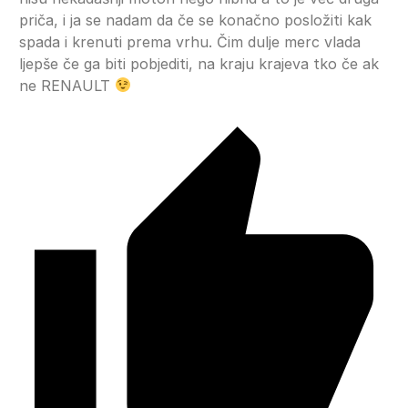
priča, i ja se nadam da če se konačno posložiti kak
spada i krenuti prema vrhu. Čim dulje merc vlada
ljepše če ga biti pobjediti, na kraju krajeva tko če ak
ne RENAULT