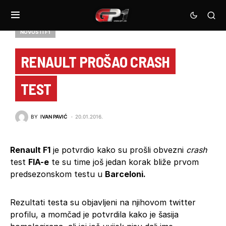
NOVOSTI F1
RENAULT PROŠAO CRASH
TEST
BY
IVAN PAVIĆ
20.01.2016.
Renault F1
je potvrdio kako su prošli obvezni
crash
test
FIA-e
te su time još jedan korak bliže prvom
predsezonskom testu u
Barceloni.
Rezultati testa su objavljeni na njihovom twitter
profilu, a momčad je potvrdila kako je šasija