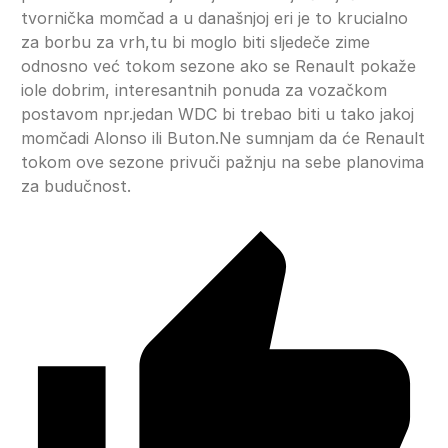
tvornička momčad a u današnjoj eri je to krucialno
za borbu za vrh,tu bi moglo biti sljedeče zime
odnosno već tokom sezone ako se Renault pokaže
iole dobrim, interesantnih ponuda za vozačkom
postavom npr.jedan WDC bi trebao biti u tako jakoj
momčadi Alonso ili Buton.Ne sumnjam da će Renault
tokom ove sezone privuči pažnju na sebe planovima
za budučnost.