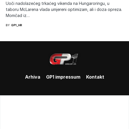
Uoči nadolazećeg trkaćeg vikenda na Hungaroringu, u
taboru McLarena vlada umjereni optimizam, ali i doza opreza.
Momčad iz…
BY
GP1_HR
Arhiva
GP1 impressum
Kontakt