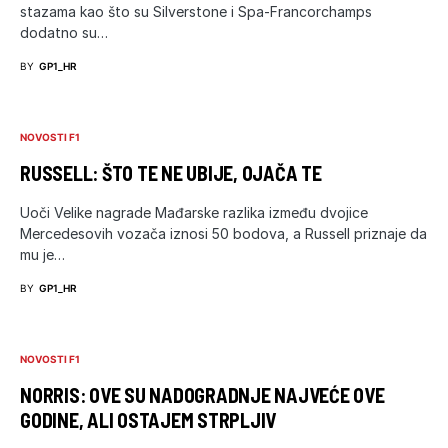
stazama kao što su Silverstone i Spa-Francorchamps
dodatno su…
BY
GP1_HR
NOVOSTI F1
RUSSELL: ŠTO TE NE UBIJE, OJAČA TE
Uoči Velike nagrade Mađarske razlika između dvojice
Mercedesovih vozača iznosi 50 bodova, a Russell priznaje da
mu je…
BY
GP1_HR
NOVOSTI F1
NORRIS: OVE SU NADOGRADNJE NAJVEĆE OVE
GODINE, ALI OSTAJEM STRPLJIV