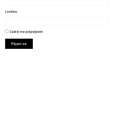
Lozinka:
Zadrži me prijavljenim
Prijavi se