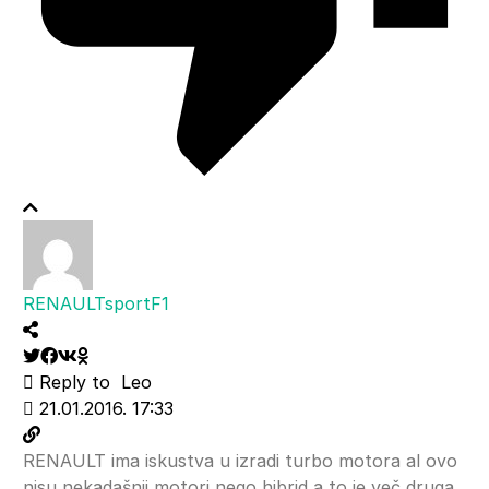
RENAULTsportF1
Reply to
Leo
21.01.2016. 17:33
RENAULT ima iskustva u izradi turbo motora al ovo
nisu nekadašnji motori nego hibrid a to je več druga