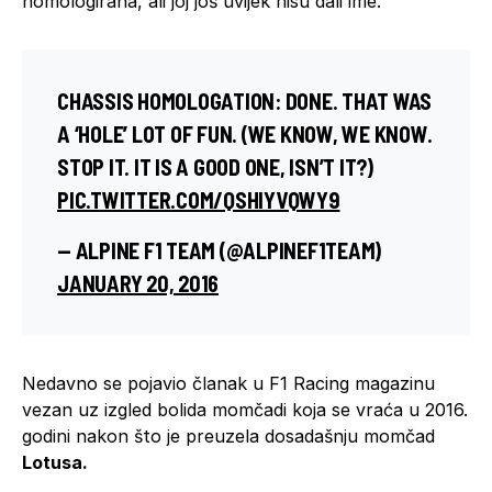
homologirana, ali joj još uvijek nisu dali ime.
CHASSIS HOMOLOGATION: DONE. THAT WAS
A ‘HOLE’ LOT OF FUN. (WE KNOW, WE KNOW.
STOP IT. IT IS A GOOD ONE, ISN’T IT?)
PIC.TWITTER.COM/QSHIYVQWY9
— ALPINE F1 TEAM (@ALPINEF1TEAM)
JANUARY 20, 2016
Nedavno se pojavio članak u F1 Racing magazinu
vezan uz izgled bolida momčadi koja se vraća u 2016.
godini nakon što je preuzela dosadašnju momčad
Lotusa.