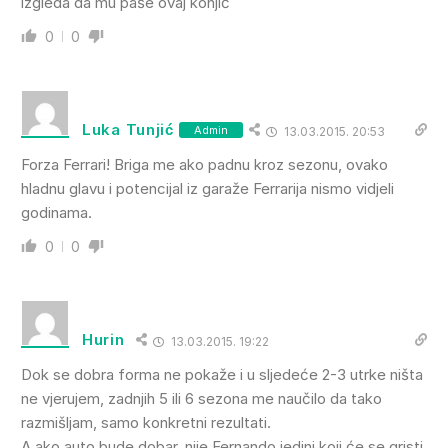
izgleda da mu paše ovaj konjić
0
0
Luka Tunjić
Admin
13.03.2015. 20:53
Forza Ferrari! Briga me ako padnu kroz sezonu, ovako
hladnu glavu i potencijal iz garaže Ferrarija nismo vidjeli
godinama.
0
0
Hurin
13.03.2015. 19:22
Dok se dobra forma ne pokaže i u sljedeće 2-3 utrke ništa
ne vjerujem, zadnjih 5 ili 6 sezona me naučilo da tako
razmišljam, samo konkretni rezultati.
A ako auto bude dobar, nije Fernando jedini koji će se gristi.