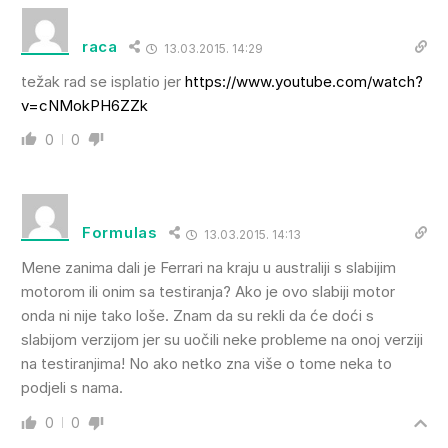
raca
13.03.2015. 14:29
težak rad se isplatio jer
https://www.youtube.com/watch?
v=cNMokPH6ZZk
0
0
Formulas
13.03.2015. 14:13
Mene zanima dali je Ferrari na kraju u australiji s slabijim
motorom ili onim sa testiranja? Ako je ovo slabiji motor
onda ni nije tako loše. Znam da su rekli da će doći s
slabijom verzijom jer su uočili neke probleme na onoj verziji
na testiranjima! No ako netko zna više o tome neka to
podjeli s nama.
0
0