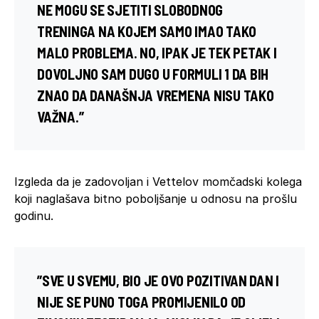
NE MOGU SE SJETITI SLOBODNOG
TRENINGA NA KOJEM SAMO IMAO TAKO
MALO PROBLEMA. NO, IPAK JE TEK PETAK I
DOVOLJNO SAM DUGO U
FORMULI 1
DA BIH
ZNAO DA DANAŠNJA VREMENA NISU TAKO
VAŽNA.”
Izgleda da je zadovoljan i Vettelov momčadski kolega
koji naglašava bitno poboljšanje u odnosu na prošlu
godinu.
”SVE U SVEMU, BIO JE OVO POZITIVAN DAN I
NIJE SE PUNO TOGA PROMIJENILO OD