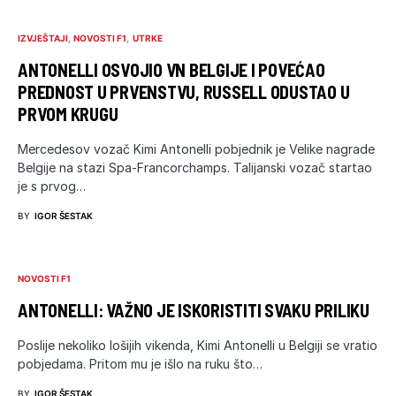
IZVJEŠTAJI
NOVOSTI F1
UTRKE
ANTONELLI OSVOJIO VN BELGIJE I POVEĆAO
PREDNOST U PRVENSTVU, RUSSELL ODUSTAO U
PRVOM KRUGU
Mercedesov vozač Kimi Antonelli pobjednik je Velike nagrade
Belgije na stazi Spa-Francorchamps. Talijanski vozač startao
je s prvog…
BY
IGOR ŠESTAK
NOVOSTI F1
ANTONELLI: VAŽNO JE ISKORISTITI SVAKU PRILIKU
Poslije nekoliko lošijih vikenda, Kimi Antonelli u Belgiji se vratio
pobjedama. Pritom mu je išlo na ruku što…
BY
IGOR ŠESTAK