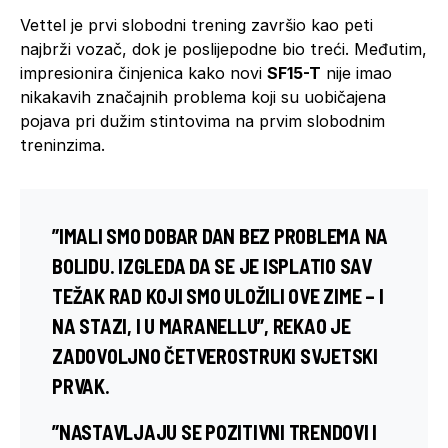
Vettel je prvi slobodni trening završio kao peti
najbrži vozač, dok je poslijepodne bio treći. Međutim,
impresionira činjenica kako novi
SF15-T
nije imao
nikakavih značajnih problema koji su uobičajena
pojava pri dužim stintovima na prvim slobodnim
treninzima.
”IMALI SMO DOBAR DAN BEZ PROBLEMA NA
BOLIDU. IZGLEDA DA SE JE ISPLATIO SAV
TEŽAK RAD KOJI SMO ULOŽILI OVE ZIME – I
NA STAZI, I U
MARANELLU
”, REKAO JE
ZADOVOLJNO ČETVEROSTRUKI SVJETSKI
PRVAK.
”NASTAVLJAJU SE POZITIVNI TRENDOVI I