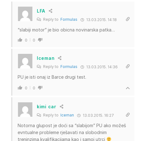
LFA
Reply to
Formulas
13.03.2015. 14:18
“slabiji motor” je bio obicna novinarska patka…
0
0
Iceman
Reply to
Formulas
13.03.2015. 14:36
PU je isti onaj iz Barce drugi test.
0
0
kimi car
Reply to
Iceman
13.03.2015. 16:27
Notorna glupost je doći sa “slabijom” PU ako možeš
evntualne probleme rješavati na slobodnim
treninzima,kvalifikacijama kao i samoj utrci