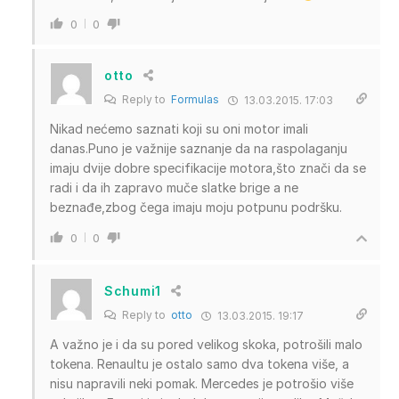
0
0
otto
Reply to
Formulas
13.03.2015. 17:03
Nikad nećemo saznati koji su oni motor imali
danas.Puno je važnije saznanje da na raspolaganju
imaju dvije dobre specifikacije motora,što znači da se
radi i da ih zapravo muče slatke brige a ne
beznađe,zbog čega imaju moju potpunu podršku.
0
0
Schumi1
Reply to
otto
13.03.2015. 19:17
A važno je i da su pored velikog skoka, potrošili malo
tokena. Renaultu je ostalo samo dva tokena više, a
nisu napravili neki pomak. Mercedes je potrošio više