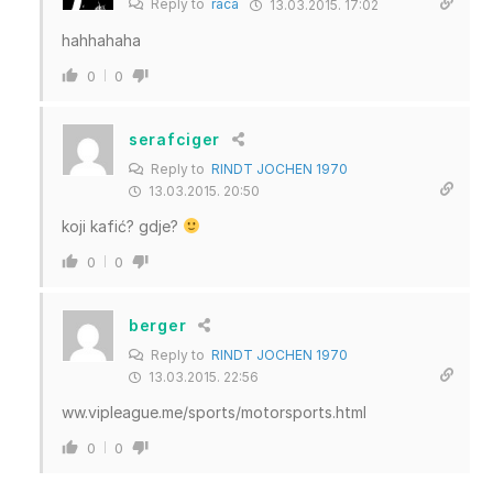
Reply to
raca
13.03.2015. 17:02
hahhahaha
0
0
serafciger
Reply to
RINDT JOCHEN 1970
13.03.2015. 20:50
koji kafić? gdje?
0
0
berger
Reply to
RINDT JOCHEN 1970
13.03.2015. 22:56
ww.vipleague.me/sports/motorsports.html
0
0