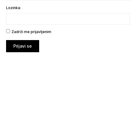
Lozinka:
Zadrži me prijavljenim
Prijavi se