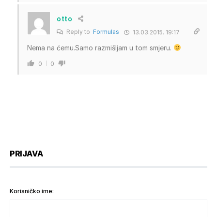
otto
Reply to
Formulas
13.03.2015. 19:17
Nema na ćemu.Samo razmišljam u tom smjeru.
0
0
PRIJAVA
Korisničko ime: