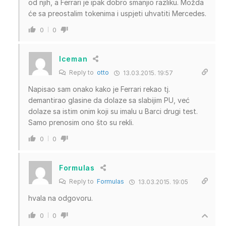
od njih, a Ferrari je ipak dobro smanjio razliku. Možda
će sa preostalim tokenima i uspjeti uhvatiti Mercedes.
0
0
Iceman
Reply to
otto
13.03.2015. 19:57
Napisao sam onako kako je Ferrari rekao tj.
demantirao glasine da dolaze sa slabijim PU, već
dolaze sa istim onim koji su imalu u Barci drugi test.
Samo prenosim ono što su rekli.
0
0
Formulas
Reply to
Formulas
13.03.2015. 19:05
hvala na odgovoru.
0
0