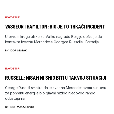
NOVOSTI F1
VASSEUR I HAMILTON: BIO JE TO TRKAĆI INCIDENT
U prvom krugu utrke za Veliku nagradu Belgije došlo je do
kontakta između Mercedesa Georgea Russella i Ferrarija…
BY
IGOR ŠESTAK
NOVOSTI F1
RUSSELL: NISAM NI SMIO BITI U TAKVOJ SITUACIJI
George Russell smatra da je kvar na Mercedesovom sustavu
za pohranu energije bio glavni razlog njegovog ranog
odustajanja…
BY
IGOR VUKAJLOVIC