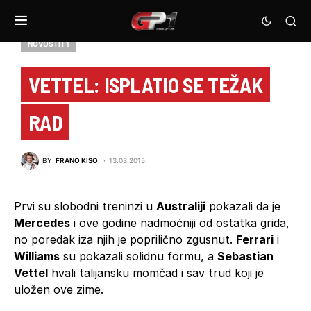
NOVOSTI F1
VETTEL: ISPLATIO SE TEŽAK
RAD
BY
FRANO KISO
13.03.2015.
Prvi su slobodni treninzi u
Australiji
pokazali da je
Mercedes
i ove godine nadmoćniji od ostatka grida,
no poredak iza njih je poprilično zgusnut.
Ferrari
i
Williams
su pokazali solidnu formu, a
Sebastian
Vettel
hvali talijansku momčad i sav trud koji je
uložen ove zime.