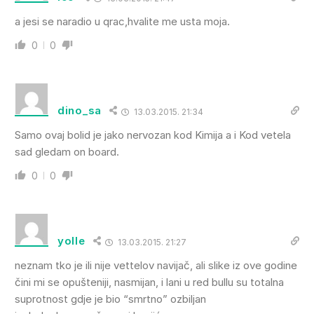
a jesi se naradio u qrac,hvalite me usta moja.
0
0
dino_sa
13.03.2015. 21:34
Samo ovaj bolid je jako nervozan kod Kimija a i Kod vetela
sad gledam on board.
0
0
yolle
13.03.2015. 21:27
neznam tko je ili nije vettelov navijač, ali slike iz ove godine
čini mi se opušteniji, nasmijan, i lani u red bullu su totalna
suprotnost gdje je bio “smrtno” ozbiljan