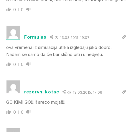
0
0
Formulas
13.03.2015. 19:07
ova vremena iz simulacija utrka izgledaju jako dobro.
Nadam se samo da će bar slično biti i u nedjelju.
0
0
rezervni kotac
13.03.2015. 17:06
GO KIMI GO!!!!! srećo moja!!!!
0
0