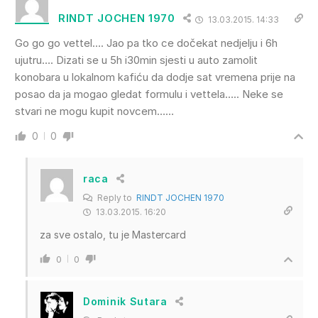
RINDT JOCHEN 1970
13.03.2015. 14:33
Go go go vettel…. Jao pa tko ce dočekat nedjelju i 6h
ujutru…. Dizati se u 5h i30min sjesti u auto zamolit
konobara u lokalnom kafiću da dodje sat vremena prije na
posao da ja mogao gledat formulu i vettela….. Neke se
stvari ne mogu kupit novcem……
0
0
raca
Reply to
RINDT JOCHEN 1970
13.03.2015. 16:20
za sve ostalo, tu je Mastercard
0
0
Dominik Sutara