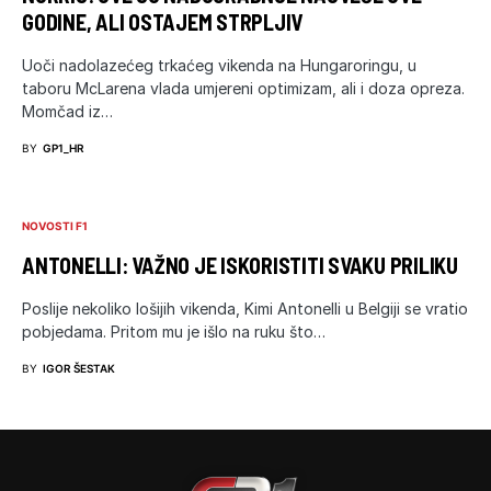
GODINE, ALI OSTAJEM STRPLJIV
Uoči nadolazećeg trkaćeg vikenda na Hungaroringu, u
taboru McLarena vlada umjereni optimizam, ali i doza opreza.
Momčad iz…
BY
GP1_HR
NOVOSTI F1
ANTONELLI: VAŽNO JE ISKORISTITI SVAKU PRILIKU
Poslije nekoliko lošijih vikenda, Kimi Antonelli u Belgiji se vratio
pobjedama. Pritom mu je išlo na ruku što…
BY
IGOR ŠESTAK