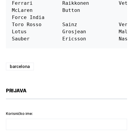
Ferrari          Raikkonen          Vette
McLaren          Button                

Force India

Toro Rosso       Sainz              Verst
Lotus            Grosjean           Maldo
Sauber           Ericsson           Nasr
barcelona
PRIJAVA
Korisničko ime: