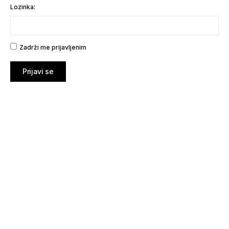
Lozinka:
Zadrži me prijavljenim
Prijavi se