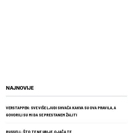
NAJNOVIJE
VERSTAPPEN: SVE VIŠE LJUDI SHVAĆA KAKVA SU OVA PRAVILA, A
GOVORILI SU MI DA SE PRESTANEM ŽALITI
RUSSELL: ŠTO TE NE UBIJE, OJAČA TE