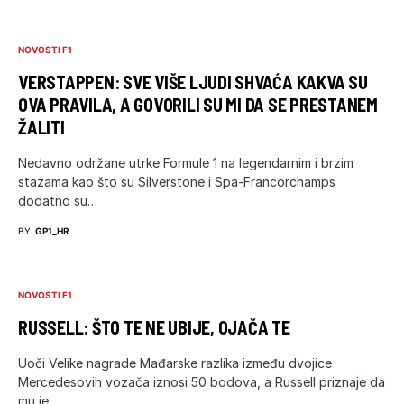
NOVOSTI F1
VERSTAPPEN: SVE VIŠE LJUDI SHVAĆA KAKVA SU
OVA PRAVILA, A GOVORILI SU MI DA SE PRESTANEM
ŽALITI
Nedavno održane utrke Formule 1 na legendarnim i brzim
stazama kao što su Silverstone i Spa-Francorchamps
dodatno su…
BY
GP1_HR
NOVOSTI F1
RUSSELL: ŠTO TE NE UBIJE, OJAČA TE
Uoči Velike nagrade Mađarske razlika između dvojice
Mercedesovih vozača iznosi 50 bodova, a Russell priznaje da
mu je…