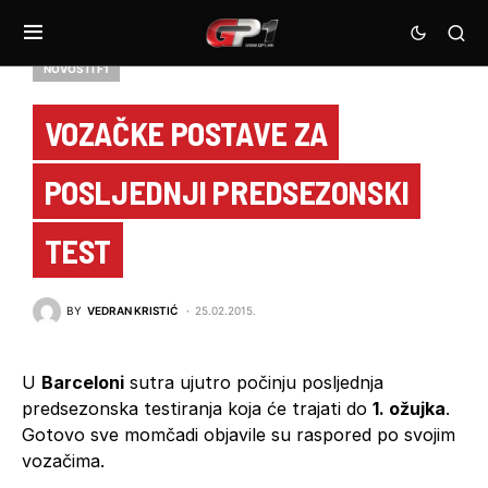
NOVOSTI F1
VOZAČKE POSTAVE ZA
POSLJEDNJI PREDSEZONSKI
TEST
BY
VEDRAN KRISTIĆ
25.02.2015.
U
Barceloni
sutra ujutro počinju posljednja
predsezonska testiranja koja će trajati do
1. ožujka
.
Gotovo sve momčadi objavile su raspored po svojim
vozačima.