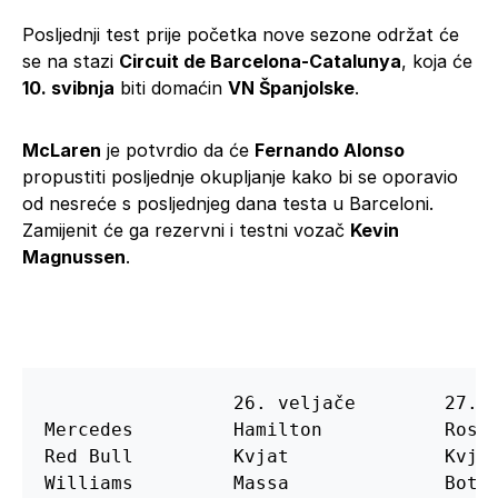
Posljednji test prije početka nove sezone održat će
se na stazi
Circuit de Barcelona-Catalunya
, koja će
10. svibnja
biti domaćin
VN Španjolske
.
McLaren
je potvrdio da će
Fernando Alonso
propustiti posljednje okupljanje kako bi se oporavio
od nesreće s posljednjeg dana testa u Barceloni.
Zamijenit će ga rezervni i testni vozač
Kevin
Magnussen
.
                 26. veljače        27. v
Mercedes         Hamilton           Rosbe
Red Bull         Kvjat              Kvjat
Williams         Massa              Botta