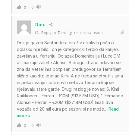
0
0
Dani
Reply to
Dani
05.11.2014. 15:00
Dok je gazda Santandera bio živ nikakvih priča o
odlasku nije bilo i on je kategorički tvrdio da karijeru
završava u ferrariju. Odlazak Domenicalija i Luce DM-
a smanjuje zaleđe Alonsu. S druge strane odavno se
zna da Vettel ima potpisan predugovor sa ferrarijem,
slično kao što je imao Kimi. A ne treba smetnuti s uma
ni pokazivanje moći novih šefova ferrarija koji se
riješavaju stare garde. Drugi razlog je novac: 6. Kimi
Raikkonen – Ferrari – €10M ($13.57M USD) 1. Fernando
Alonso – Ferrari – €20M ($27.14M USD) Imati dva
vozača od 20 mil eura po sezoni si ne može
…
Read
more »
0
0