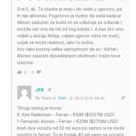
Sve 5, ali.. Te stavke je imao i do sada u ugovoru, pa
ih nije aktivirao. Pogotovo je čudno da sada kada je
Allison zadužen za bolid on se odlučuje za odlazak (
možda već zna da niš od tog bolida ). A kao što smo
vidjeli u slučaju Kimija, valjani ugovor ništa ne znači,
uvijek se može raskinuti, iako to košta.
Isto tako postoji velika vjerojatnost da su i Vettel i
Alonso zasićeni dosadašnjom okolinom i traže nove
izazove.
0
0
JFK
Reply to
Dani
06.11.2014. 08:42
“Drugi razlog je novac:
6. Kimi Raikkonen – Ferrari – €10M ($13.57M USD)
1. Fernando Alonso – Ferrari – €20M ($27.14M USD)
Imati dva vozača od 20 mil eura po sezoni si ne može
priuštiti ni ferrari. To je trošak 40 mil samo na vozače.