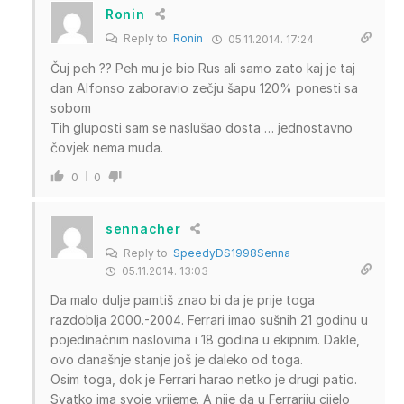
Ronin
Reply to
Ronin
05.11.2014. 17:24
Čuj peh ?? Peh mu je bio Rus ali samo zato kaj je taj
dan Alfonso zaboravio zečju šapu 120% ponesti sa
sobom
Tih gluposti sam se naslušao dosta … jednostavno
čovjek nema muda.
0
0
sennacher
Reply to
SpeedyDS1998Senna
05.11.2014. 13:03
Da malo dulje pamtiš znao bi da je prije toga
razdoblja 2000.-2004. Ferrari imao sušnih 21 godinu u
pojedinačnim naslovima i 18 godina u ekipnim. Dakle,
ovo današnje stanje još je daleko od toga.
Osim toga, dok je Ferrari harao netko je drugi patio.
Svatko ima svoje vrijeme. A nije da u Ferrariju cijelo