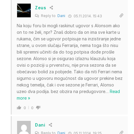
Zeus
Reply to
Dani
05.11.2014. 15:43
Na koju foru bi mogli raskinut ugovor s Alonsom ako
on to ne želi, npr? Znaš dobro da on ima sve karte u
rukama, čim se ugovor potpisuje na inzistiranje jedne
strane, u ovom slučaju Ferrarija, nema toga što nisu
bili spremni učiniti da do tog potpisa dođe prošle
sezone. Alonso si je osigurao izlaznu klauzulu koja
ovisi o poziciji u prvenstvu, nije prva sezona da se
obećavao bolid za pobjede. Tako da niti Ferrari nema
sigurno u ugovoru mogućnost da ugovor prekine bez
nekog temelja, čak i ove sezone je Ferrari, Alonso
uzeo dva podija. bez obzira na predugovore
…
Read
more »
0
0
Dani
Reply to
Dani
05.11.2014. 19:25