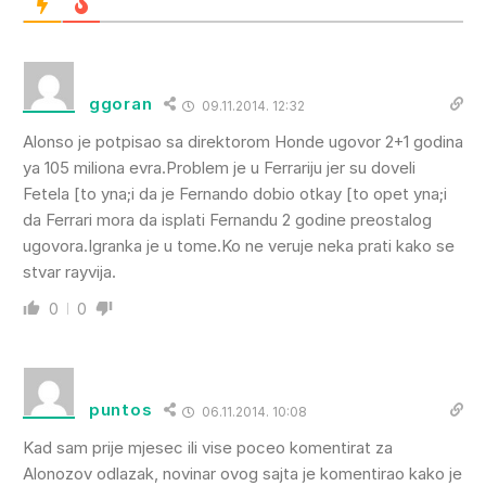
ggoran
09.11.2014. 12:32
Alonso je potpisao sa direktorom Honde ugovor 2+1 godina
ya 105 miliona evra.Problem je u Ferrariju jer su doveli
Fetela [to yna;i da je Fernando dobio otkay [to opet yna;i
da Ferrari mora da isplati Fernandu 2 godine preostalog
ugovora.Igranka je u tome.Ko ne veruje neka prati kako se
stvar rayvija.
0
0
puntos
06.11.2014. 10:08
Kad sam prije mjesec ili vise poceo komentirat za
Alonozov odlazak, novinar ovog sajta je komentirao kako je