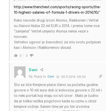
http://www.therichest.com/sports/racing-sports/the-
10-highest-salaries-of-formula-1-drivers-in-2014/10/
”
Kako navode drugi izvori Alonso, Raikkonen i Vettel
su članovi kluba 22 mil EUR u 2014. i prema tome ova
“zamjena” Vettel umjesto Alonsa nema veze s
novcem.
Vettelov ugovor je (navodno) za istu svotu potpisan
kao i Alonsov i Raikkonenov dosad.
0
0
Dani
Reply to
Dani
06.11.2014. 09:34
Što se tiče Kimijeve plaće članci sa početka godine
govore o 10 mil eura dok iz kolovoza govore o 22 mil i
to neki portali koji imaju svi isti izvor . Malo je čudno
da je tolika razlika pogotovo kada su uzmu u obzir
kimijeve vožnje. Samim time jer po tim izvorima