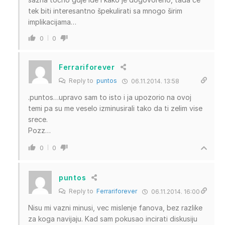
tek biti interesantno špekulirati sa mnogo širim
implikacijama…
0
0
Ferrariforever
Reply to
puntos
06.11.2014. 13:58
.puntos…upravo sam to isto i ja upozorio na ovoj
temi pa su me veselo izminusirali tako da ti zelim vise
srece.
Pozz…
0
0
puntos
Reply to
Ferrariforever
06.11.2014. 16:00
Nisu mi vazni minusi, vec mislenje fanova, bez razlike
za koga navijaju. Kad sam pokusao incirati diskusiju