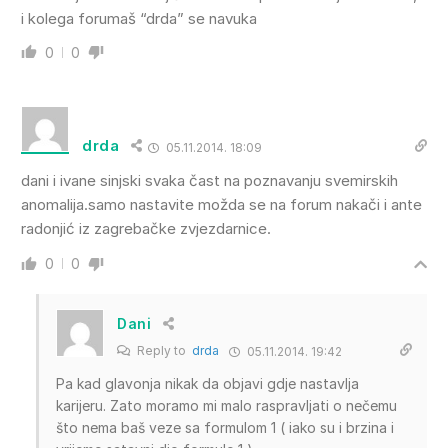
i kolega forumaš “drda” se navuka
0
0
drda
05.11.2014. 18:09
dani i ivane sinjski svaka čast na poznavanju svemirskih
anomalija.samo nastavite možda se na forum nakači i ante
radonjić iz zagrebačke zvjezdarnice.
0
0
Dani
Reply to
drda
05.11.2014. 19:42
Pa kad glavonja nikak da objavi gdje nastavlja
karijeru. Zato moramo mi malo raspravljati o nečemu
što nema baš veze sa formulom 1 ( iako su i brzina i