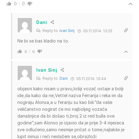
0
0
Dani
Reply to
Ivan Sinj
05.11.2014. 13:25
Ne bi se bas kladio na to.
0
0
Ivan Sinj
Reply to
Dani
05.11.2014. 13:44
objasni kako nisam u pravu,lošiji vozač ostaje a bolji
ide,da kako da ne,Vettel nazva Ferrarija i reka im da
nogiraju Alonsa,a u ferariju su kao bili:”da vaše
veličanstvo nogirat će mo najboljeg vozača
današnjice da bi došao ti,broj 2 iz red bulla ove
godine”,sam Alonso je izjavio da je prije 3-4 mjeseca
sve odlučeno,samo nesmije pričat o tome,najlakše je
lupit minus i reći neslažem se,obrazloži