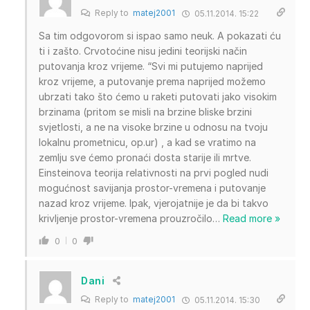
Reply to
matej2001
05.11.2014. 15:22
Sa tim odgovorom si ispao samo neuk. A pokazati ću
ti i zašto. Crvotoćine nisu jedini teorijski način
putovanja kroz vrijeme. “Svi mi putujemo naprijed
kroz vrijeme, a putovanje prema naprijed možemo
ubrzati tako što ćemo u raketi putovati jako visokim
brzinama (pritom se misli na brzine bliske brzini
svjetlosti, a ne na visoke brzine u odnosu na tvoju
lokalnu prometnicu, op.ur) , a kad se vratimo na
zemlju sve ćemo pronaći dosta starije ili mrtve.
Einsteinova teorija relativnosti na prvi pogled nudi
mogućnost savijanja prostor-vremena i putovanje
nazad kroz vrijeme. Ipak, vjerojatnije je da bi takvo
krivljenje prostor-vremena prouzročilo
…
Read more »
0
0
Dani
Reply to
matej2001
05.11.2014. 15:30