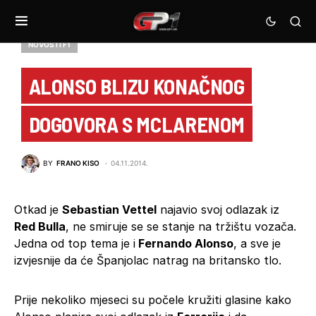
NOVOSTI F1
ALONSO BLIZU KONAČNOG
DOGOVORA S MCLARENOM
BY
FRANO KISO
04.11.2014.
Otkad je
Sebastian Vettel
najavio svoj odlazak iz
Red Bulla
, ne smiruje se se stanje na tržištu vozača.
Jedna od top tema je i
Fernando Alonso
, a sve je
izvjesnije da će Španjolac natrag na britansko tlo.
Prije nekoliko mjeseci su počele kružiti glasine kako