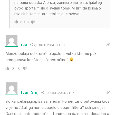
na temu odlaska Alonza, zanimalo me je sto ljubitelji
ovog sporta misle o svemu tome. Mislim da bi imalo
razlicitih komentara, misljenja, stavova…
0
0
ice
06.11.2014. 08:33
Alonzo boluje od kronične upale crvuljka što mu pak
omogućava korištenje “crvotočine”
0
0
Ivan Sinj
05.11.2014. 21:05
alo kancelarija,napisa sam jedan komentar o putovanju kroz
vrijeme :D,ali ga nema,zapelo u spam filteru? čuli smo ja i
Dani da je ante radonjić na forumu pa da mu nije dosadno,a