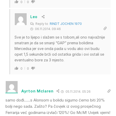
0
0
Leo
Reply to
RINDT JOCHEN 1970
06.11.2014. 09:46
Sve je to lijepo i slažem se s tobom,ali ono najvažnije
smatram je da se smanji “GAP” prema bolidima
Mercedsa jer sve onda pada u vodu ako ovi budu
opet 1,5 sekunde brži od ostatka grida i ovi ostali se
eventualno bore za 3 mjesto.
0
0
Ayrton Mclaren
05.11.2014. 05:26
samo dođi……s Alonsom u bolidu sigurno ćemo biti 20%
bolji nego sada. Zašto? Pa čovjek iz ovog prosječnog
Ferrarija već godinama izvlači 120%! Go McM! Uvijek vjerni!