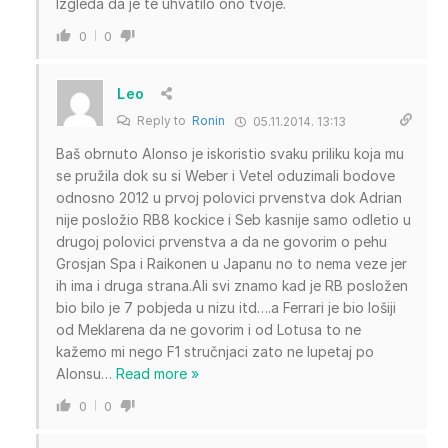
Izgleda da je te uhvatilo ono tvoje.
0
0
Leo
Reply to
Ronin
05.11.2014. 13:13
Baš obrnuto Alonso je iskoristio svaku priliku koja mu
se pružila dok su si Weber i Vetel oduzimali bodove
odnosno 2012 u prvoj polovici prvenstva dok Adrian
nije posložio RB8 kockice i Seb kasnije samo odletio u
drugoj polovici prvenstva a da ne govorim o pehu
Grosjan Spa i Raikonen u Japanu no to nema veze jer
ih ima i druga strana.Ali svi znamo kad je RB posložen
bio bilo je 7 pobjeda u nizu itd….a Ferrari je bio lošiji
od Meklarena da ne govorim i od Lotusa to ne
kažemo mi nego F1 stručnjaci zato ne lupetaj po
Alonsu
…
Read more »
0
0