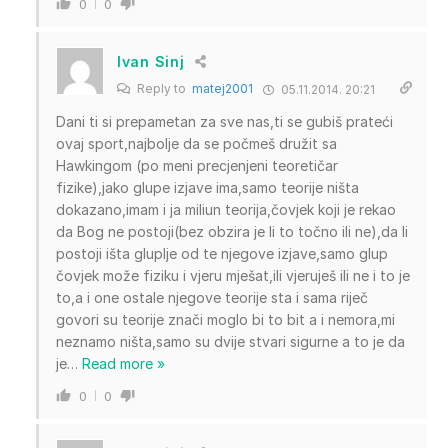
0
0
Ivan Sinj
Reply to
matej2001
05.11.2014. 20:21
Dani ti si prepametan za sve nas,ti se gubiš prateći
ovaj sport,najbolje da se počmeš družit sa
Hawkingom (po meni precjenjeni teoretičar
fizike),jako glupe izjave ima,samo teorije ništa
dokazano,imam i ja miliun teorija,čovjek koji je rekao
da Bog ne postoji(bez obzira je li to točno ili ne),da li
postoji išta gluplje od te njegove izjave,samo glup
čovjek može fiziku i vjeru mješat,ili vjeruješ ili ne i to je
to,a i one ostale njegove teorije sta i sama riječ
govori su teorije znači moglo bi to bit a i nemora,mi
neznamo ništa,samo su dvije stvari sigurne a to je da
je
…
Read more »
0
0