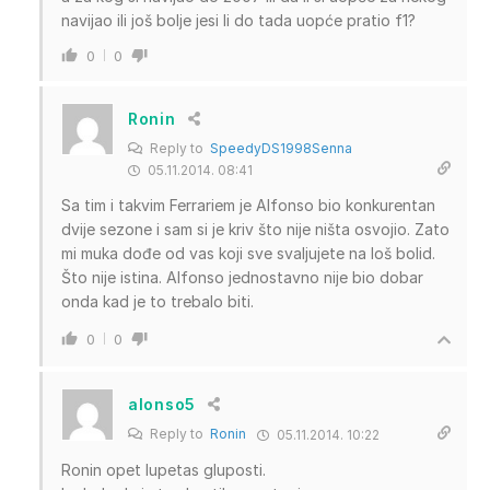
navijao ili još bolje jesi li do tada uopće pratio f1?
0
0
Ronin
Reply to
SpeedyDS1998Senna
05.11.2014. 08:41
Sa tim i takvim Ferrariem je Alfonso bio konkurentan
dvije sezone i sam si je kriv što nije ništa osvojio. Zato
mi muka dođe od vas koji sve svaljujete na loš bolid.
Što nije istina. Alfonso jednostavno nije bio dobar
onda kad je to trebalo biti.
0
0
alonso5
Reply to
Ronin
05.11.2014. 10:22
Ronin opet lupetas gluposti.