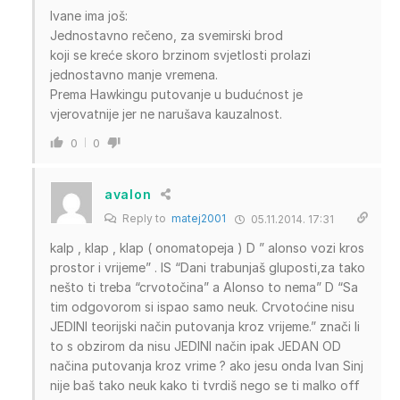
Ivane ima još:
Jednostavno rečeno, za svemirski brod
koji se kreće skoro brzinom svjetlosti prolazi
jednostavno manje vremena.
Prema Hawkingu putovanje u budućnost je
vjerovatnije jer ne narušava kauzalnost.
0
0
avalon
Reply to
matej2001
05.11.2014. 17:31
kalp , klap , klap ( onomatopeja ) D ” alonso vozi kros
prostor i vrijeme” . IS “Dani trabunjaš gluposti,za tako
nešto ti treba “crvotočina” a Alonso to nema” D “Sa
tim odgovorom si ispao samo neuk. Crvotoćine nisu
JEDINI teorijski način putovanja kroz vrijeme.” znači li
to s obzirom da nisu JEDINI način ipak JEDAN OD
načina putovanja kroz vrime ? ako jesu onda Ivan Sinj
nije baš tako neuk kako ti tvrdiš nego se ti malko off