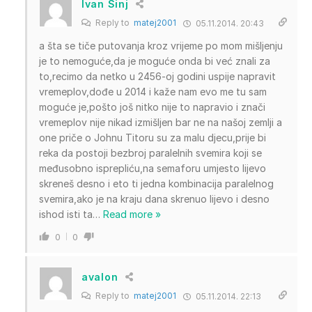
Ivan Sinj
Reply to
matej2001
05.11.2014. 20:43
a šta se tiče putovanja kroz vrijeme po mom mišljenju
je to nemoguće,da je moguće onda bi već znali za
to,recimo da netko u 2456-oj godini uspije napravit
vremeplov,dođe u 2014 i kaže nam evo me tu sam
moguće je,pošto još nitko nije to napravio i znači
vremeplov nije nikad izmišljen bar ne na našoj zemlji a
one priče o Johnu Titoru su za malu djecu,prije bi
reka da postoji bezbroj paralelnih svemira koji se
međusobno isprepliću,na semaforu umjesto lijevo
skreneš desno i eto ti jedna kombinacija paralelnog
svemira,ako je na kraju dana skrenuo lijevo i desno
ishod isti ta
…
Read more »
0
0
avalon
Reply to
matej2001
05.11.2014. 22:13