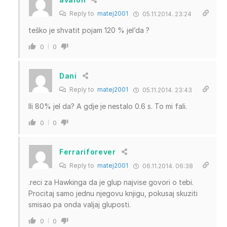
Reply to
matej2001
05.11.2014. 23:24
teško je shvatit pojam 120 % jel’da ?
0
0
Dani
Reply to
matej2001
05.11.2014. 23:43
Ili 80% jel da? A gdje je nestalo 0.6 s. To mi fali.
0
0
Ferrariforever
Reply to
matej2001
06.11.2014. 06:38
.reci za Hawkinga da je glup najvise govori o tebi.
Procitaj samo jednu njegovu knjigu, pokusaj skuziti
smisao pa onda valjaj gluposti.
0
0