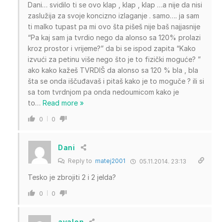
Dani… svidilo ti se ovo klap , klap , klap …a nije da nisi
zaslužija za svoje koncizno izlaganje . samo…. ja sam
ti malko tupast pa mi ovo šta pišeš nije baš najjasnije
“Pa kaj sam ja tvrdio nego da alonso sa 120% prolazi
kroz prostor i vrijeme?” da bi se ispod zapita “Kako
izvući za petinu više nego što je to fizički moguće? ”
ako kako kažeš TVRDIŠ da alonso sa 120 % bla , bla
šta se onda iščuđavaš i pitaš kako je to moguče ? ili si
sa tom tvrdnjom pa onda nedoumicom kako je
to
…
Read more »
0
0
Dani
Reply to
matej2001
05.11.2014. 23:13
Tesko je zbrojiti 2 i 2 jelda?
0
0
avalon