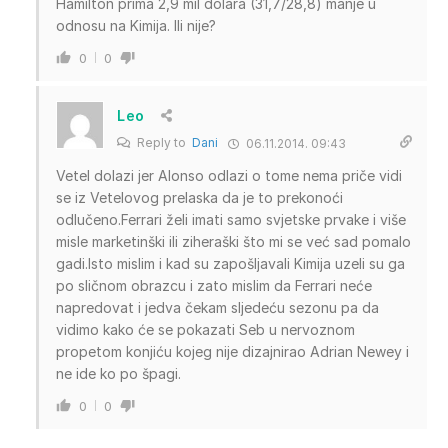
Hamilton prima 2,9 mil dolara (31,7/28,8) manje u
odnosu na Kimija. Ili nije?
0
0
Leo
Reply to
Dani
06.11.2014. 09:43
Vetel dolazi jer Alonso odlazi o tome nema priče vidi
se iz Vetelovog prelaska da je to prekonoći
odlučeno.Ferrari želi imati samo svjetske prvake i više
misle marketinški ili ziheraški što mi se već sad pomalo
gadi.Isto mislim i kad su zapošljavali Kimija uzeli su ga
po sličnom obrazcu i zato mislim da Ferrari neće
napredovat i jedva čekam sljedeću sezonu pa da
vidimo kako će se pokazati Seb u nervoznom
propetom konjiću kojeg nije dizajnirao Adrian Newey i
ne ide ko po špagi.
0
0