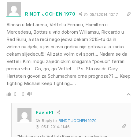
RINDT JOCHEN 1970
05.11.2014. 10:17
Alonso u McLarenu, Vettel u Ferrariu, Hamilton u
Mercedesu, Bottas u vrlo dobrom Williamsu, Riccardo u
Red Bullu, a sta reci nego jedva cekam 2015-tu da ih
vidimo na djelu, a jos ni ova godina nije gotova a ja zarko
cekam slijedecu!!!! Ali zato volim ovi sport… Nadam se da
Vettel i Kimi mogu zajednickim snagama “povuci” ferrari
prema vrhu… Go, go, go Vettel…. P.s. Sta ovi dr. Gary
Hartstein govori za Schumachera crne prognoze??…. Keep
fighting Michael keep fighting…..
0
0
PavleF1
Reply to
RINDT JOCHEN 1970
05.11.2014. 11:46
“Nadam se da Vettel i Kimi mogu zajednickim