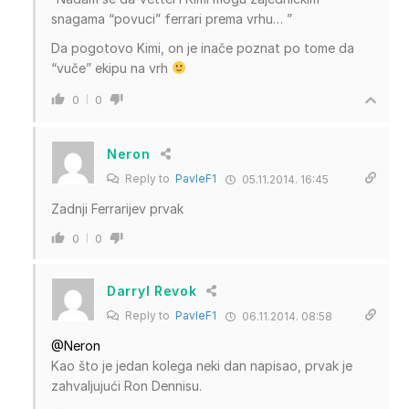
snagama “povuci” ferrari prema vrhu… ”
Da pogotovo Kimi, on je inače poznat po tome da
“vuče” ekipu na vrh
0
0
Neron
Reply to
PavleF1
05.11.2014. 16:45
Zadnji Ferrarijev prvak
0
0
Darryl Revok
Reply to
PavleF1
06.11.2014. 08:58
@Neron
Kao što je jedan kolega neki dan napisao, prvak je
zahvaljujući Ron Dennisu.