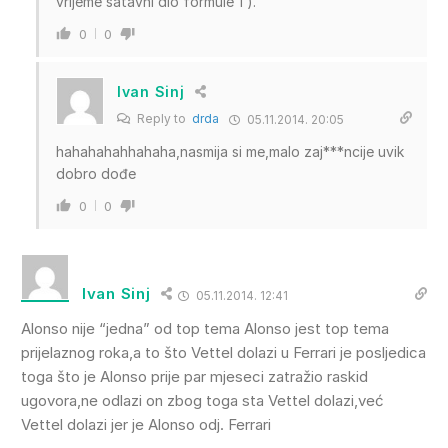
vrijeme satavni dio formule 1 ).
0
0
Ivan Sinj
Reply to
drda
05.11.2014. 20:05
hahahahahhahaha,nasmija si me,malo zaj***ncije uvik
dobro dođe
0
0
Ivan Sinj
05.11.2014. 12:41
Alonso nije “jedna” od top tema Alonso jest top tema
prijelaznog roka,a to što Vettel dolazi u Ferrari je posljedica
toga što je Alonso prije par mjeseci zatražio raskid
ugovora,ne odlazi on zbog toga sta Vettel dolazi,već
Vettel dolazi jer je Alonso odj. Ferrari