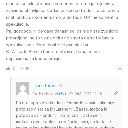
rano da se bilo sto pise i komentira o tome jer nije nista
zvanicno objavljeno. Dodao je, kad se to desi, onda cemo
imati priliku da komentiramo, a do tada, GP1 ne komentira
spekulacije.
Pa, gospodo, ni do dana danasnjeg jos nije nista zvanicno
potvrdjeno, no to vama ocito ne smeta da se i vi bavite
spekulacijama. Zato, drzite se principa i vi.
BTW, kade Alonzo bude to objavio, tema ce biti
deplasirana za komentiranje.
0
0
stari lisac
Reply to
puntos
06.11.2014. 12:48
Pa eto, upravo kažu da je Fernando izjavio kako nije
potpisao ništa sa McLarenom… Zaista, možda je
potpisao sa Hondom. Tko to zna… Zato se mi
možemo ovdje polomiti od špekulacija, no kada se
sazna točno gdje ide i kako je dogovoreno, tada će