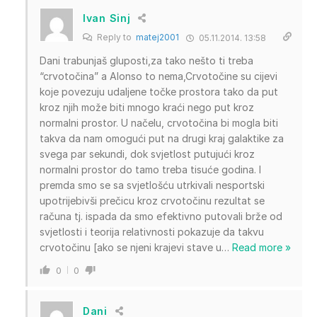
Ivan Sinj
Reply to
matej2001
05.11.2014. 13:58
Dani trabunjaš gluposti,za tako nešto ti treba
“crvotočina” a Alonso to nema,Crvotočine su cijevi
koje povezuju udaljene točke prostora tako da put
kroz njih može biti mnogo kraći nego put kroz
normalni prostor. U načelu, crvotočina bi mogla biti
takva da nam omogući put na drugi kraj galaktike za
svega par sekundi, dok svjetlost putujući kroz
normalni prostor do tamo treba tisuće godina. I
premda smo se sa svjetlošću utrkivali nesportski
upotrijebivši prečicu kroz crvotočinu rezultat se
računa tj. ispada da smo efektivno putovali brže od
svjetlosti i teorija relativnosti pokazuje da takvu
crvotočinu [ako se njeni krajevi stave u
…
Read more »
0
0
Dani