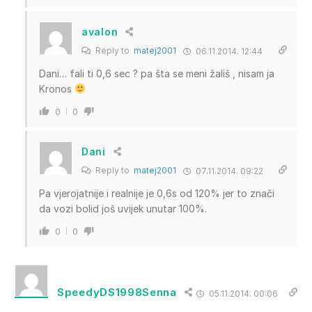
avalon
Reply to
matej2001
06.11.2014. 12:44
Dani… fali ti 0,6 sec ? pa šta se meni žališ , nisam ja
Kronos
0
0
Dani
Reply to
matej2001
07.11.2014. 09:22
Pa vjerojatnije i realnije je 0,6s od 120% jer to znači
da vozi bolid još uvijek unutar 100%.
0
0
SpeedyDS1998Senna
05.11.2014. 00:06