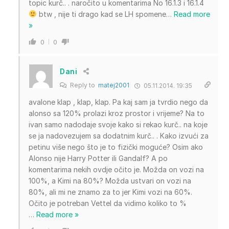
topic kurč.. . naročito u komentarima No 16.1.3 i 16.1.4
btw , nije ti drago kad se LH spomene
…
Read more
»
0
0
Dani
Reply to
matej2001
05.11.2014. 19:35
avalone klap , klap, klap. Pa kaj sam ja tvrdio nego da
alonso sa 120% prolazi kroz prostor i vrijeme? Na to
ivan samo nadodaje svoje kako si rekao kurč.. na koje
se ja nadovezujem sa dodatnim kurč.. . Kako izvući za
petinu više nego što je to fizički moguće? Osim ako
Alonso nije Harry Potter ili Gandalf? A po
komentarima nekih ovdje očito je. Možda on vozi na
100%, a Kimi na 80%? Možda ustvari on vozi na
80%, ali mi ne znamo za to jer Kimi vozi na 60%.
Očito je potreban Vettel da vidimo koliko to %
…
Read more »