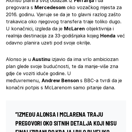
Alonso planira svoj odlazak iz
Ferrarija
i da
pregovara s
Mercedesom
oko vozačkog mjesta za
2016. godinu. Vjeruje se da je to glavni razlog zašto
trakavica oko njegovog transfera traje toliko dugo.
U konačnici, izgleda da je
McLaren
objektivnija i
realnija destinacija za 33-godišnjaka kojeg
Honda
već
odavno planira uzeti pod svoje okrilje.
Alonso je u
Austinu
izjavio da ima vrlo ambiciozan
plan glede svoje budućnosti, te da manje-više zna
gdje će voziti iduće godine. U
međuvremenu,
Andrew Benson
s BBC-a tvrdi da je
konačni potpis s McLarenom samo pitanje dana.
”IZMEĐU ALONSA I MCLARENA TRAJU
PREGOVORI OKO SITNIH DETALJA KOJI NISU
FINALIZIRANI DO KRAJA I BILO BI VELIKO