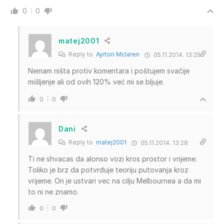
0
0
matej2001
Reply to
Ayrton Mclaren
05.11.2014. 13:25
Nemam ništa protiv komentara i poštujem svačije
mišljenje ali od ovih 120% već mi se bljuje.
0
0
Dani
Reply to
matej2001
05.11.2014. 13:28
Ti ne shvacas da alonso vozi kros prostor i vrijeme.
Toliko je brz da potvrđuje teoriju putovanja kroz
vrijeme. On je ustvari vec na cilju Melbournea a da mi
to ni ne znamo.
0
0