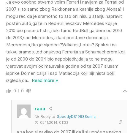
Ja evo osobno stvarno volim Ferrari i navijam za Ferrari od
2007 (i to samo zbog Raikkonena a kasnije zbog Alonsa) i
mogu rec da je sramotno to sto oni nisu u stanju napravit
posten auto,gaze ih RedBull,nekakav Mercedes koji je
2010 bio piece of shit,neki tamo RedBull ga dere od 2010
do 2013,sad Mercedes,a kad prestane dominacija
Mercedesa,tko je sljedeci?Williams,Lotus? Spali su na
takvu sramotu,od onakvog Ferrarija sa Schumacherom koji
je od 2000 do 2004 bio nepobjediv,da ja to ne mogu
vjerovat svojim ocima,svake godine od te 2007 slusam
isprike Domenicalija i sad Matiaccija koji nijr nista bolji
izgleda,da
…
Read more »
0
0
raca
Reply to
SpeedyDS1998Senna
05.11.2014. 01:32
a za kog si navijao do 2007 ili da li si uopće za nekog