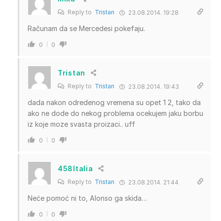
Reply to
Tristan
23.08.2014. 19:28
Računam da se Mercedesi pokefaju.
0
0
Tristan
Reply to
Tristan
23.08.2014. 19:43
dada nakon odredenog vremena su opet 1 2, tako da
ako ne dode do nekog problema ocekujem jaku borbu
iz koje moze svasta proizaci.. uff
0
0
458Italia
Reply to
Tristan
23.08.2014. 21:44
Neće pomoć ni to, Alonso ga skida…
0
0