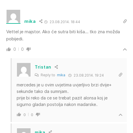
mika
23.08.2014. 18:44
Vettel je majstor. Ako će sutra biti kiša… tko zna možda
pobijedi.
0
0
Tristan
Reply to
mika
23.08.2014. 19:24
mercedes je u ovim uvjetima uvjerljivo brzi dvije+
sekunde tako da sumnjam..
prije bi reko da ce se trebat pazit alonsa koj je
sigurno gladan postolja nakon madarske..
0
0
mika