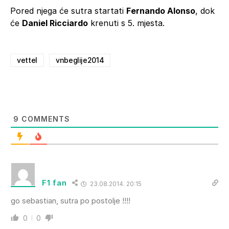
Pored njega će sutra startati
Fernando Alonso
, dok
će
Daniel Ricciardo
krenuti s 5. mjesta.
vettel
vnbeglije2014
9
COMMENTS
F1 fan
23.08.2014. 20:15
go sebastian, sutra po postolje !!!!
0
0