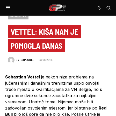
NOVOSTI F1
VETTEL: KIŠA NAM JE
POMOGLA DANAS
BY
EXPLORER
23.08.2014.
Sebastian Vettel
je nakon niza problema na
jučerašnjim i današnjim treninzima uspio osvojiti
treće mjesto u kvalifikacijama za VN Belgije, no s
ogromne dvije sekunde zaostatka za najboljim
vremenom. Unatoč tome, Nijemac može biti
zadovoljan osvojenim mjestom, jer bi stanje po
Red
Bull
bilo još gore da nije bilo kiše. Poslije utrke je