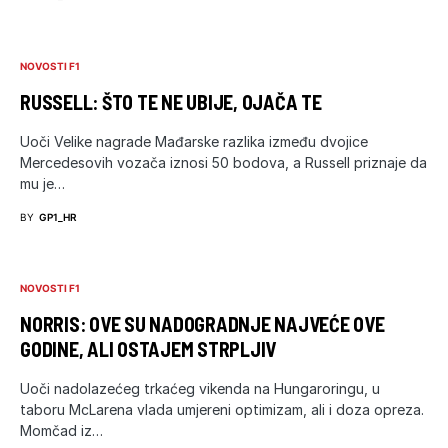
NOVOSTI F1
RUSSELL: ŠTO TE NE UBIJE, OJAČA TE
Uoči Velike nagrade Mađarske razlika između dvojice
Mercedesovih vozača iznosi 50 bodova, a Russell priznaje da
mu je…
BY
GP1_HR
NOVOSTI F1
NORRIS: OVE SU NADOGRADNJE NAJVEĆE OVE
GODINE, ALI OSTAJEM STRPLJIV
Uoči nadolazećeg trkaćeg vikenda na Hungaroringu, u
taboru McLarena vlada umjereni optimizam, ali i doza opreza.
Momčad iz…