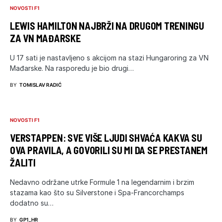
NOVOSTI F1
LEWIS HAMILTON NAJBRŽI NA DRUGOM TRENINGU
ZA VN MAĐARSKE
U 17 sati je nastavljeno s akcijom na stazi Hungaroring za VN
Mađarske. Na rasporedu je bio drugi…
BY
TOMISLAV RADIĆ
NOVOSTI F1
VERSTAPPEN: SVE VIŠE LJUDI SHVAĆA KAKVA SU
OVA PRAVILA, A GOVORILI SU MI DA SE PRESTANEM
ŽALITI
Nedavno održane utrke Formule 1 na legendarnim i brzim
stazama kao što su Silverstone i Spa-Francorchamps
dodatno su…
BY
GP1_HR