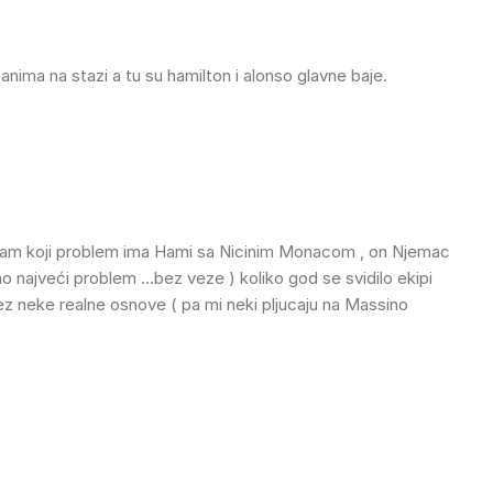
anima na stazi a tu su hamilton i alonso glavne baje.
ontam koji problem ima Hami sa Nicinim Monacom , on Njemac
 kao najveći problem …bez veze ) koliko god se svidilo ekipi
ez neke realne osnove ( pa mi neki pljucaju na Massino