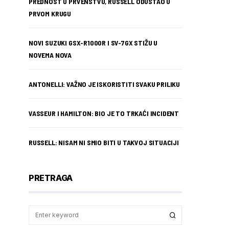
PREDNOST U PRVENSTVU, RUSSELL ODUSTAO U
PRVOM KRUGU
NOVI SUZUKI GSX-R1000R I SV-7GX STIŽU U
NOVEMA NOVA
ANTONELLI: VAŽNO JE ISKORISTITI SVAKU PRILIKU
VASSEUR I HAMILTON: BIO JE TO TRKAĆI INCIDENT
RUSSELL: NISAM NI SMIO BITI U TAKVOJ SITUACIJI
PRETRAGA