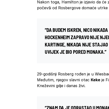
Nakon toga, Hamilton je izjavio da će 
počevši od Rosbergove domaće utrke 
“DA BUDEM ISKREN, NICO NIKADA
HOCKENHEIM ZAPRAVO NIJE NJE
KARTINGE, NIKADA NIJE STAJA
UVIJEK JE BIO PORED MONAKA.”
29-godišnji Rosberg
rođen je u
Wiesba
Međutim, n
jegov slavni
otac
Keke
je F
Kneževini gdje i danas živi.
“ZNAM DA JE ODRASTAO U MONAK