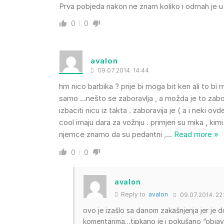
Prva pobjeda nakon ne znam koliko i odmah je 
0
0
avalon
09.07.2014. 14:44
hm nico barbika ? prije bi moga bit ken ali to bi
samo …nešto se zaboravlja , a možda je to zabo
izbaciti nicu iz takta . zaboravija je ( a i neki ov
cool imaju dara za vožnju . primjeri su mika , kimi
njemce znamo da su pedantni ,
…
Read more »
0
0
avalon
Reply to
avalon
09.07.2014. 22
ovo je izašlo sa danom zakašnjenja jer je 
komentarima…tipkano je i pokušano “objavi