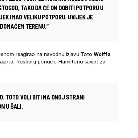
 ŠTOGOD, TAKO DA ĆE ON DOBITI POTPORU U
JEK IMAO VELIKU POTPORU. UVIJEK JE
 DOMAĆEM TERENU.”
ehom reagirao na navodnu izjavu Toto
Wolffa
ajanja, Rosberg ponudio Hamiltonu savjet za
O. TOTO VOLI BITI NA ONOJ STRANI
N U ŠALI.