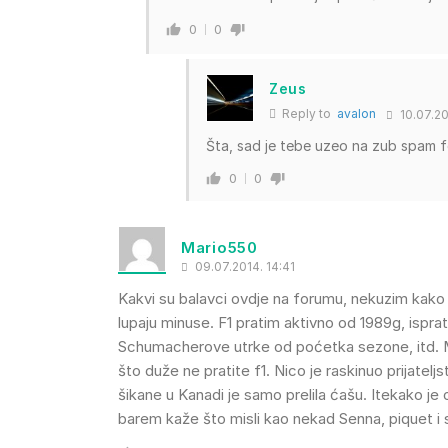
0
0
Zeus
Reply to
avalon
10.07.20
Šta, sad je tebe uzeo na zub spam fo
0
0
Mario550
09.07.2014. 14:41
Kakvi su balavci ovdje na forumu, nekuzim kako 
lupaju minuse. F1 pratim aktivno od 1989g, ispr
Schumacherove utrke od poćetka sezone, itd. Mi
što duže ne pratite f1. Nico je raskinuo prijate
šikane u Kanadi je samo prelila ćašu. Itekako je 
barem kaže što misli kao nekad Senna, piquet i sl