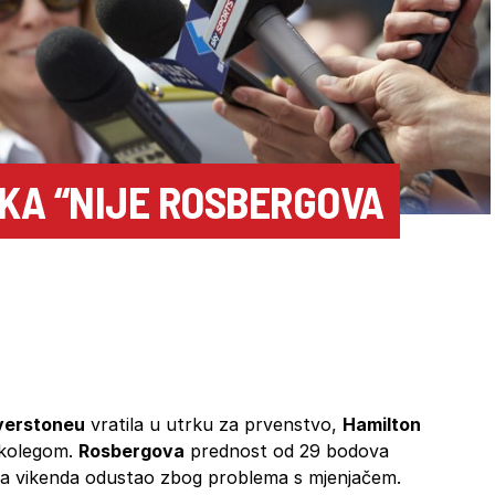
KA “NIJE ROSBERGOVA
lverstoneu
vratila u utrku za prvenstvo,
Hamilton
 kolegom.
Rosbergova
prednost od 29 bodova
oga vikenda odustao zbog problema s mjenjačem.