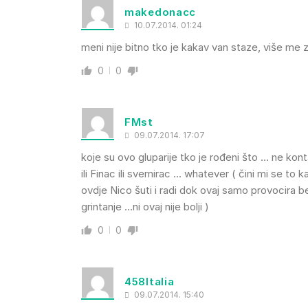
makedonacc
10.07.2014. 01:24
meni nije bitno tko je kakav van staze, više me z
0
0
FMst
09.07.2014. 17:07
koje su ovo gluparije tko je rođeni što … ne k
ili Finac ili svemirac … whatever ( čini mi se to
ovdje Nico šuti i radi dok ovaj samo provocira b
grintanje …ni ovaj nije bolji )
0
0
458Italia
09.07.2014. 15:40