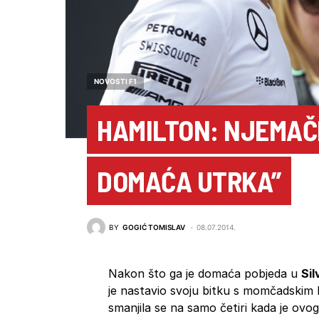
NOVOSTI F1
HAMILTON: NJEMAČ
DOMAĆA UTRKA”
BY
GOGIĆ TOMISLAV
08.07.2014.
Nakon što ga je domaća pobjeda u
Si
je nastavio svoju bitku s momčadskim
smanjila se na samo četiri kada je ov