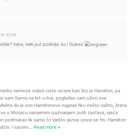
14. 02:06
lder? hehe, neki put podivlja, ko i Suarez
netko nemoze voljeti ciste racere kao što je Hamilton, pa
atio sam Sennu na hrt-u live, pogledao sam uživo sve
slite da je ovo Hamiltonovo ruganje Nici nešto važno, šteta
ljstvo u Monacu namjernim izazivanjem zutih zastava, sjeća
on podmukao lik samo to vješto skriva i pravi se fin. Hamilton
ićni. I sasvim
…
Read more »