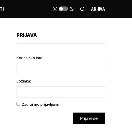
TI
ARHIVA
PRIJAVA
Korisničko ime:
Lozinka:
Zadrži me prijavljenim
Prijavi se