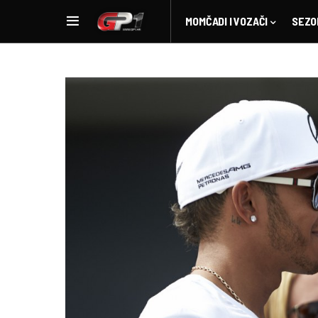
MOMČADI I VOZAČI
SEZO