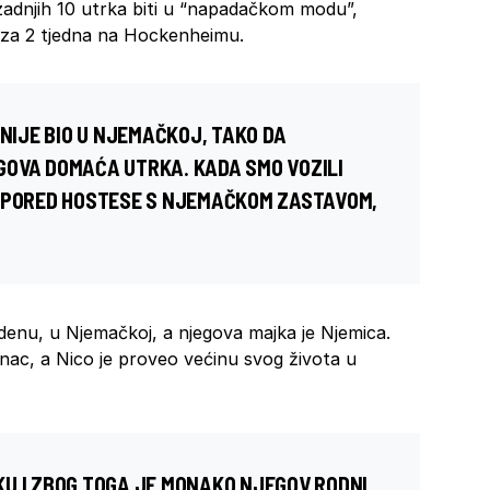
zadnjih 10 utrka biti u “napadačkom modu”,
za 2 tjedna na Hockenheimu.
 NIJE BIO U NJEMAČKOJ, TAKO DA
GOVA DOMAĆA UTRKA. KADA SMO VOZILI
O PORED HOSTESE S NJEMAČKOM ZASTAVOM,
denu
, u Njemačkoj,
a
njegova majka
je Njemica
.
inac, a Nico je proveo većinu svog života u
U I ZBOG TOGA JE MONAKO NJEGOV RODNI