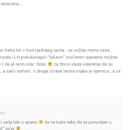
u oblacima…
 mu treba bit + kod nježnijeg spola . za vožnju nema veze .
ravija i LH pokušavajući “lukavo” sročenim izjavama možda
de ) da je nicin otac finac
za fince vlada uvjerenje da su
 , a sad i vatteri . s druge strane nicina majka je njemica , a za
:43
do sada bilo u spamu
da ne kaže neko da se ponavljam u
t” jućer