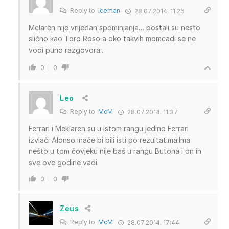
Reply to
Iceman
28.07.2014. 11:26
Mclaren nije vrijedan spominjanja… postali su nesto
slično kao Toro Roso a oko takvih momcadi se ne
vodi puno razgovora..
0
0
Leo
Reply to
McM
28.07.2014. 11:37
Ferrari i Meklaren su u istom rangu jedino Ferrari
izvlači Alonso inače bi bili isti po rezultatima.Ima
nešto u tom čovjeku nije baš u rangu Butona i on ih
sve ove godine vadi.
0
0
Zeus
Reply to
McM
28.07.2014. 17:44