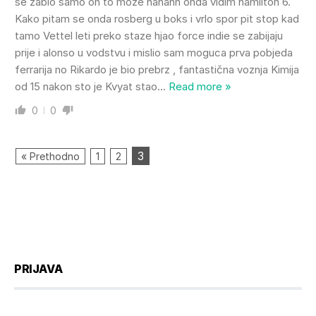
se zabio samo on to moze hahahh onda vidim hamilton 6.
Kako pitam se onda rosberg u boks i vrlo spor pit stop kad
tamo Vettel leti preko staze hjao force indie se zabijaju
prije i alonso u vodstvu i mislio sam moguca prva pobjeda
ferrarija no Rikardo je bio prebrz , fantastična voznja Kimija
od 15 nakon sto je Kvyat stao
…
Read more »
0
0
3
« Prethodno
1
2
PRIJAVA