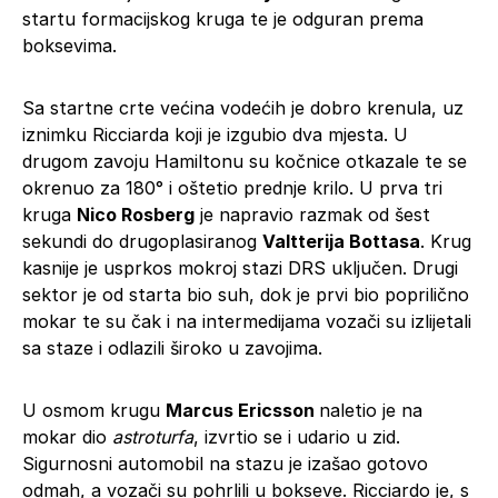
startu formacijskog kruga te je odguran prema
boksevima.
Sa startne crte većina vodećih je dobro krenula, uz
iznimku Ricciarda koji je izgubio dva mjesta. U
drugom zavoju Hamiltonu su kočnice otkazale te se
okrenuo za 180° i oštetio prednje krilo. U prva tri
kruga
Nico Rosberg
je napravio razmak od šest
sekundi do drugoplasiranog
Valtterija Bottasa
. Krug
kasnije je usprkos mokroj stazi DRS uključen. Drugi
sektor je od starta bio suh, dok je prvi bio poprilično
mokar te su čak i na intermedijama vozači su izlijetali
sa staze i odlazili široko u zavojima.
U osmom krugu
Marcus Ericsson
naletio je na
mokar dio
astroturfa
, izvrtio se i udario u zid.
Sigurnosni automobil na stazu je izašao gotovo
odmah, a vozači su pohrlili u bokseve. Ricciardo je, s