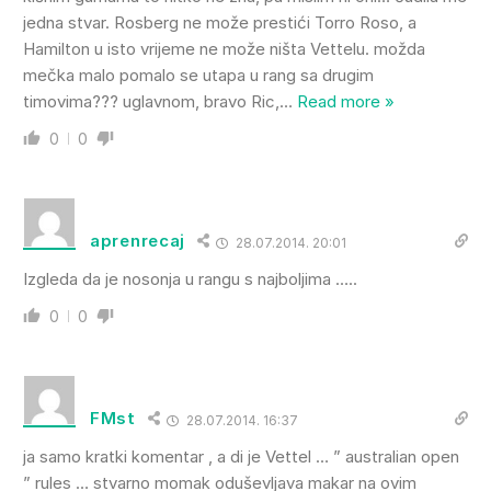
jedna stvar. Rosberg ne može prestići Torro Roso, a
Hamilton u isto vrijeme ne može ništa Vettelu. možda
mečka malo pomalo se utapa u rang sa drugim
timovima??? uglavnom, bravo Ric,
…
Read more »
0
0
aprenrecaj
28.07.2014. 20:01
Izgleda da je nosonja u rangu s najboljima …..
0
0
FMst
28.07.2014. 16:37
ja samo kratki komentar , a di je Vettel … ” australian open
” rules … stvarno momak oduševljava makar na ovim