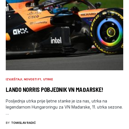
IZVJEŠTAJI
NOVOSTI F1
UTRKE
LANDO NORRIS POBJEDNIK VN MAĐARSKE!
Posljednja utrka prije ljetne stanke je iza nas, utrka na
legendarnom Hungaroringu za VN Mađarske, 11. utrka sezone.
…
BY
TOMISLAV RADIĆ