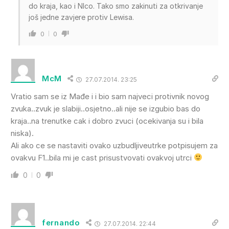
do kraja, kao i NIco. Tako smo zakinuti za otkrivanje
još jedne zavjere protiv Lewisa.
0
0
McM
27.07.2014. 23:25
Vratio sam se iz Mađe i i bio sam najveci protivnik novog
zvuka..zvuk je slabiji..osjetno..ali nije se izgubio bas do
kraja..na trenutke cak i dobro zvuci (ocekivanja su i bila
niska).
Ali ako ce se nastaviti ovako uzbudljiveutrke potpisujem za
ovakvu F1..bila mi je cast prisustvovati ovakvoj utrci
0
0
fernando
27.07.2014. 22:44