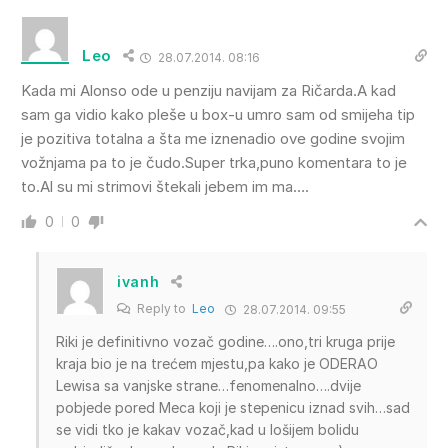
Leo
28.07.2014. 08:16
Kada mi Alonso ode u penziju navijam za Ričarda.A kad
sam ga vidio kako pleše u box-u umro sam od smijeha tip
je pozitiva totalna a šta me iznenadio ove godine svojim
vožnjama pa to je čudo.Super trka,puno komentara to je
to.Al su mi strimovi štekali jebem im ma….
0
0
ivanh
Reply to
Leo
28.07.2014. 09:55
Riki je definitivno vozač godine….ono,tri kruga prije
kraja bio je na trećem mjestu,pa kako je ODERAO
Lewisa sa vanjske strane…fenomenalno….dvije
pobjede pored Meca koji je stepenicu iznad svih…sad
se vidi tko je kakav vozač,kad u lošijem bolidu