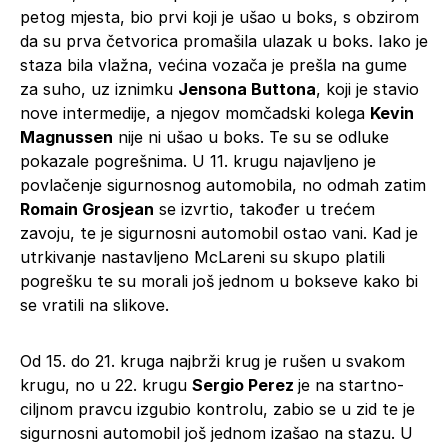
petog mjesta, bio prvi koji je ušao u boks, s obzirom
da su prva četvorica promašila ulazak u boks. Iako je
staza bila vlažna, većina vozača je prešla na gume
za suho, uz iznimku
Jensona Buttona
, koji je stavio
nove intermedije, a njegov momčadski kolega
Kevin
Magnussen
nije ni ušao u boks. Te su se odluke
pokazale pogrešnima. U 11. krugu najavljeno je
povlačenje sigurnosnog automobila, no odmah zatim
Romain Grosjean
se izvrtio, također u trećem
zavoju, te je sigurnosni automobil ostao vani. Kad je
utrkivanje nastavljeno McLareni su skupo platili
pogrešku te su morali još jednom u bokseve kako bi
se vratili na slikove.
Od 15. do 21. kruga najbrži krug je rušen u svakom
krugu, no u 22. krugu
Sergio Perez
je na startno-
ciljnom pravcu izgubio kontrolu, zabio se u zid te je
sigurnosni automobil još jednom izašao na stazu. U