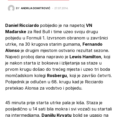
BY
ANDRIJA DOMITROVIĆ
27.07.2014.
Daniel Ricciardo
pobijedio je na napetoj
VN
Mađarske
za Red Bull i time uzeo svoju drugu
pobjedu u Formuli 1. Izvrsnom obranom u završnici
utrke, na 30 krugova starim gumama,
Fernando
Alonso
je drugim mjestom ostvario rezultat sezone.
Najveći proboj dana napravio je
Lewis
Hamilton
, koji
je nakon starta iz bokseva i izlijetanja sa staze u
prvom krugu došao do trećeg mjesta i uzeo tri boda
momčadskom kolegi
Rosbergu
, koji je završio četvrti.
Pobjednik je odlučen u 68. krugu kad je Ricciardo
pretekao Alonsa za vodstvo i pobjedu.
45 minuta prije starta utrke pala je kiša. Staza je
posljedično u 14 sati bila mokra i svi vozači su startali
na intermedijama.
Daniilu Kvyatu
bolid se ugasio na