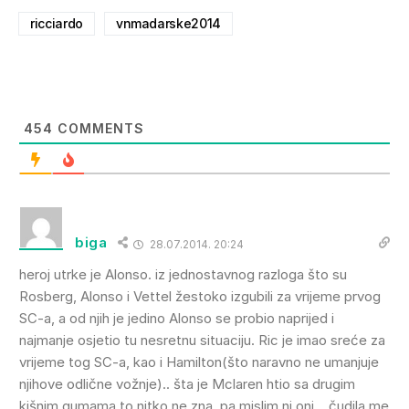
ricciardo
vnmadarske2014
454
COMMENTS
biga
28.07.2014. 20:24
heroj utrke je Alonso. iz jednostavnog razloga što su
Rosberg, Alonso i Vettel žestoko izgubili za vrijeme prvog
SC-a, a od njih je jedino Alonso se probio naprijed i
najmanje osjetio tu nesretnu situaciju. Ric je imao sreće za
vrijeme tog SC-a, kao i Hamilton(što naravno ne umanjuje
njihove odlične vožnje).. šta je Mclaren htio sa drugim
kišnim gumama to nitko ne zna, pa mislim ni oni… čudila me