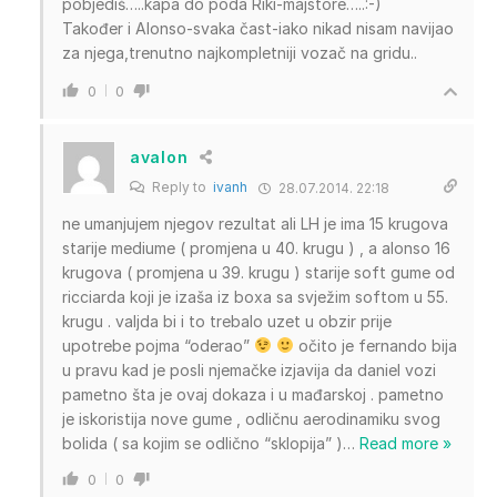
pobjediš…..kapa do poda Riki-majstore…..:-)
Također i Alonso-svaka čast-iako nikad nisam navijao
za njega,trenutno najkompletniji vozač na gridu..
0
0
avalon
Reply to
ivanh
28.07.2014. 22:18
ne umanjujem njegov rezultat ali LH je ima 15 krugova
starije mediume ( promjena u 40. krugu ) , a alonso 16
krugova ( promjena u 39. krugu ) starije soft gume od
ricciarda koji je izaša iz boxa sa svježim softom u 55.
krugu . valjda bi i to trebalo uzet u obzir prije
upotrebe pojma “oderao”
očito je fernando bija
u pravu kad je posli njemačke izjavija da daniel vozi
pametno šta je ovaj dokaza i u mađarskoj . pametno
je iskoristija nove gume , odličnu aerodinamiku svog
bolida ( sa kojim se odlično “sklopija” )
…
Read more »
0
0