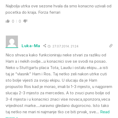
Najbolja utrka ove sezone hvala da smo konacno uzivali od
pocetka do kraja. Forza ferrari
0
0
Luka-Ma
27.07.2014. 21:24
Nico shvaca kako funkcioniraju neke stvari za razliku od
Ham a i nekih ovdje…u konacnici sve se svodi na posao.
Neko u Stuttgartu placa Tota, Laudu i ostalu ekipu…a isti
taj je “vlasnik” Ham i Ros. Taj netko zeli nakon utrke cuti
sto bolje vijesti za svoju ekipu. U slucaju da je Ham
propustio Ros kad je morao, imali bi 1-3 mjesto, u najgorem
slucaju 2-3 mjesto za mercedes. A to zvuci puno bolje od
3-4 mjesta i u konacnici znaci vise novaca,sponzora,veca
vrijednost marke….naravno gledano dugorocno. Isto tako
taj netko ne mari ni najmanje tko ce biti prvak, sve
…
Read