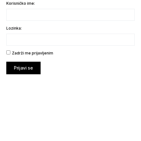
Korisničko ime:
Lozinka:
Zadrži me prijavljenim
Prijavi se