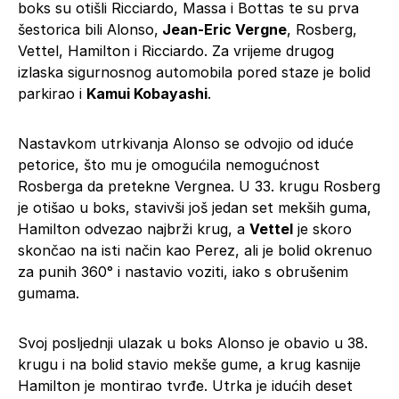
boks su otišli Ricciardo, Massa i Bottas te su prva
šestorica bili Alonso,
Jean-Eric Vergne
, Rosberg,
Vettel, Hamilton i Ricciardo. Za vrijeme drugog
izlaska sigurnosnog automobila pored staze je bolid
parkirao i
Kamui Kobayashi
.
Nastavkom utrkivanja Alonso se odvojio od iduće
petorice, što mu je omogućila nemogućnost
Rosberga da pretekne Vergnea. U 33. krugu Rosberg
je otišao u boks, stavivši još jedan set mekših guma,
Hamilton odvezao najbrži krug, a
Vettel
je skoro
skončao na isti način kao Perez, ali je bolid okrenuo
za punih 360° i nastavio voziti, iako s obrušenim
gumama.
Svoj posljednji ulazak u boks Alonso je obavio u 38.
krugu i na bolid stavio mekše gume, a krug kasnije
Hamilton je montirao tvrđe. Utrka je idućih deset