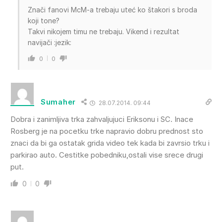
Znači fanovi McM-a trebaju uteć ko štakori s broda
koji tone?
Takvi nikojem timu ne trebaju. Vikend i rezultat
navijači :jezik:
0
0
Sumaher
28.07.2014. 09:44
Dobra i zanimljiva trka zahvaljujuci Eriksonu i SC. Inace
Rosberg je na pocetku trke napravio dobru prednost sto
znaci da bi ga ostatak grida video tek kada bi zavrsio trku i
parkirao auto. Cestitke pobedniku,ostali vise srece drugi
put.
0
0