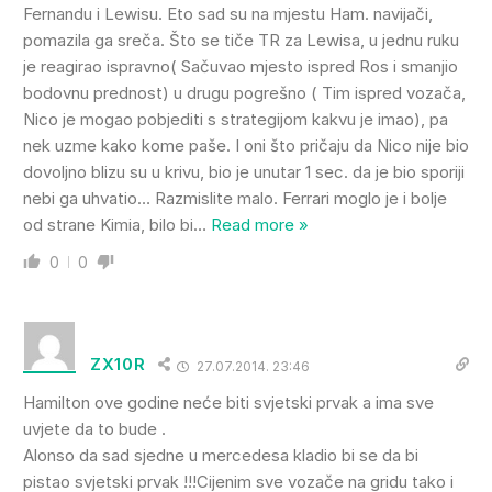
Fernandu i Lewisu. Eto sad su na mjestu Ham. navijači,
pomazila ga sreča. Što se tiče TR za Lewisa, u jednu ruku
je reagirao ispravno( Sačuvao mjesto ispred Ros i smanjio
bodovnu prednost) u drugu pogrešno ( Tim ispred vozača,
Nico je mogao pobjediti s strategijom kakvu je imao), pa
nek uzme kako kome paše. I oni što pričaju da Nico nije bio
dovoljno blizu su u krivu, bio je unutar 1 sec. da je bio sporiji
nebi ga uhvatio… Razmislite malo. Ferrari moglo je i bolje
od strane Kimia, bilo bi
…
Read more »
0
0
ZX10R
27.07.2014. 23:46
Hamilton ove godine neće biti svjetski prvak a ima sve
uvjete da to bude .
Alonso da sad sjedne u mercedesa kladio bi se da bi
pistao svjetski prvak !!!Cijenim sve vozače na gridu tako i