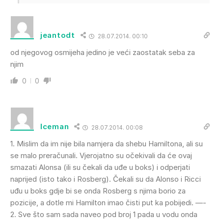
jeantodt
28.07.2014. 00:10
od njegovog osmijeha jedino je veći zaostatak seba za
njim
0
0
Iceman
28.07.2014. 00:08
1. Mislim da im nije bila namjera da shebu Hamiltona, ali su
se malo preračunali. Vjerojatno su očekivali da će ovaj
smazati Alonsa (ili su čekali da uđe u boks) i odperjati
naprijed (isto tako i Rosberg). Čekali su da Alonso i Ricci
uđu u boks gdje bi se onda Rosberg s njima borio za
pozicije, a dotle mi Hamilton imao čisti put ka pobijedi. —-
2. Sve što sam sada naveo pod broj 1 pada u vodu onda