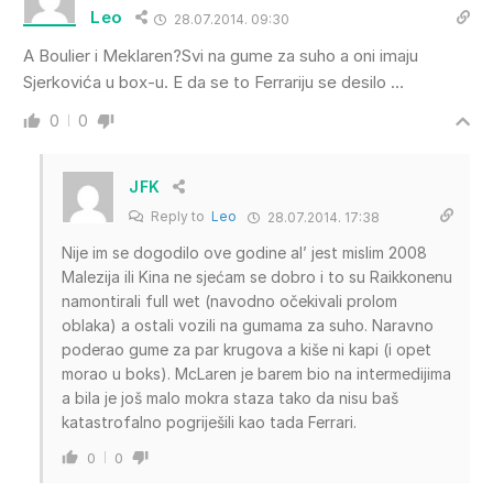
Leo
28.07.2014. 09:30
A Boulier i Meklaren?Svi na gume za suho a oni imaju
Sjerkovića u box-u. E da se to Ferrariju se desilo …
0
0
JFK
Reply to
Leo
28.07.2014. 17:38
Nije im se dogodilo ove godine al’ jest mislim 2008
Malezija ili Kina ne sjećam se dobro i to su Raikkonenu
namontirali full wet (navodno očekivali prolom
oblaka) a ostali vozili na gumama za suho. Naravno
poderao gume za par krugova a kiše ni kapi (i opet
morao u boks). McLaren je barem bio na intermedijima
a bila je još malo mokra staza tako da nisu baš
katastrofalno pogriješili kao tada Ferrari.
0
0