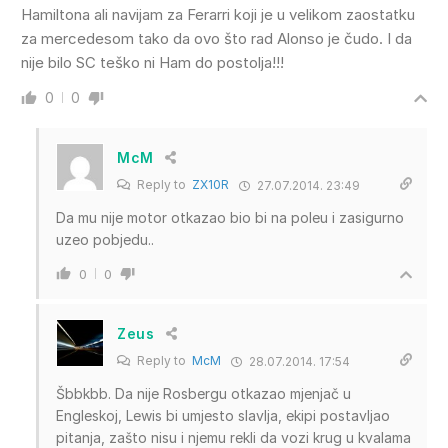
Hamiltona ali navijam za Ferarri koji je u velikom zaostatku
za mercedesom tako da ovo što rad Alonso je čudo. I da
nije bilo SC teško ni Ham do postolja!!!
0
0
McM
Reply to
ZX10R
27.07.2014. 23:49
Da mu nije motor otkazao bio bi na poleu i zasigurno
uzeo pobjedu..
0
0
Zeus
Reply to
McM
28.07.2014. 17:54
Šbbkbb. Da nije Rosbergu otkazao mjenjač u
Engleskoj, Lewis bi umjesto slavlja, ekipi postavljao
pitanja, zašto nisu i njemu rekli da vozi krug u kvalama