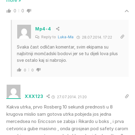
more »
0
0
Mp4-4
Reply to
Luka-Ma
28.07.2014. 17:22
Svaka čast odličan komentar, svim ekipama su
najbitniji momčadski bodovi jer se tu dijeli lova plus
sve ostalo kaj si nabrojio.
0
0
XXX123
27.07.2014. 21:20
Kakva utrka, prvo Rosberg 10 sekundi prednosti u 8
krugova mislio sam gotova utrka pobjeda jos jedna
mercedsea no Ericcson se zabija i Rikardo u boks , i prva
cetvorica gube masivno , onda grosjean pod safety carom