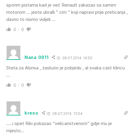
sporim pistama kad je već Renault zakazao sa samim
motorom … jeste ubralli ” cim ” koji napravi prije preticanja ,
davno to nismo vidjeli …
0
0
Nana 0911
28.07.2014. 14:50
Steta za Alonsa , zasluzio je pobjedu , al svaka cast klincu
…
0
0
kreso
28.07.2014. 13:54
…..i opet Riki pokazao “velicanstvenom” gdje mu je
mjesto…