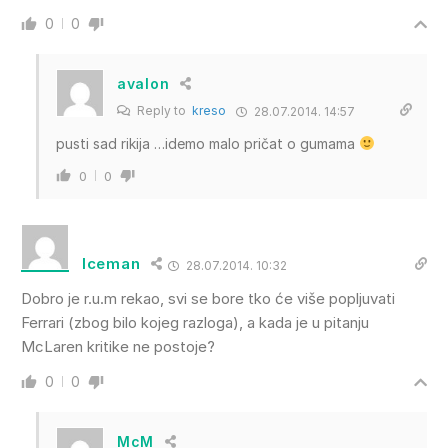
0
0
avalon
Reply to
kreso
28.07.2014. 14:57
pusti sad rikija …idemo malo pričat o gumama
0
0
Iceman
28.07.2014. 10:32
Dobro je r.u.m rekao, svi se bore tko će više popljuvati
Ferrari (zbog bilo kojeg razloga), a kada je u pitanju
McLaren kritike ne postoje?
0
0
McM