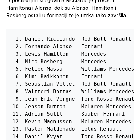
U posljednjim krugovima Ricciardo je prošao i
Hamiltona i Alonsa, dok su Alonso, Hamilton i
Rosberg ostali u formaciji te je utrka tako završila.
 1. Daniel Ricciardo  Red Bull-Renault   
 2. Fernando Alonso   Ferrari            
 3. Lewis Hamilton    Mercedes           
 4. Nico Rosberg      Mercedes           
 5. Felipe Massa      Williams-Mercedes  
 6. Kimi Raikkonen    Ferrari            
 7. Sebastian Vettel  Red Bull-Renault   
 8. Valtteri Bottas   Williams-Mercedes  
 9. Jean-Eric Vergne  Toro Rosso-Renault 
10. Jenson Button     McLaren-Mercedes   
11. Adrian Sutil      Sauber-Ferrari     
12. Kevin Magnussen   McLaren-Mercedes   
13. Pastor Maldonado  Lotus-Renault      
14. Daniil Kvyat      Toro Rosso-Renault 