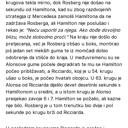
krugova tekla mirno, dok Rosberg nije došao na
sekundu od Hamiltona, kad su zbog razdvojenih
strategija iz Mercedesa zamolili Hamiltona da ne
zadržava Rosberga, ali Hamilton nije poslušao i
rekao je:
“Neću usporiti za njega. Ako dođe dovoljno
blizu, može slobodno proći.”
Na kraju nije došlo do
pretjecanja, već je Rosberg otišao u boks, montirao
još jedan set mekših guma te iz momčadi dobio
odobrenje da stišće do kraja. U međuvremenu su se
Alonsove gume počele degradirati te mu se Hamilton
počeo približavati, a Ricciardo, koji je u 54. krugu
ušao u boks, je počeo hvatati obojicu. U 63. krugu je
Alonsa od Ricciarda dijelilo devet desetinki sekunde s
Hamiltonom u sredini, a u istom krugu je Alonso
presjekao zavoje 6 i 7. Hamilton se požalio, ali kazne
nije bilo. Rosberg je u tom trenutku bio dvije i pol
sekunde po krugu brži od Ricciarda.