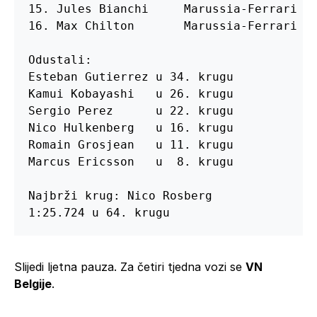
15. Jules Bianchi     Marussia-Ferrari   
16. Max Chilton       Marussia-Ferrari   
Odustali:

Esteban Gutierrez u 34. krugu

Kamui Kobayashi   u 26. krugu

Sergio Perez      u 22. krugu

Nico Hulkenberg   u 16. krugu

Romain Grosjean   u 11. krugu

Marcus Ericsson   u  8. krugu

Najbrži krug: Nico Rosberg

1:25.724 u 64. krugu
Slijedi ljetna pauza. Za četiri tjedna vozi se
VN
Belgije
.