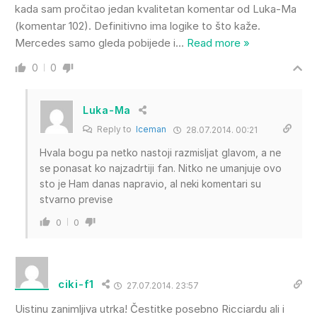
kada sam pročitao jedan kvalitetan komentar od Luka-Ma
(komentar 102). Definitivno ima logike to što kaže.
Mercedes samo gleda pobijede i
…
Read more »
0
0
Luka-Ma
Reply to
Iceman
28.07.2014. 00:21
Hvala bogu pa netko nastoji razmisljat glavom, a ne
se ponasat ko najzadrtiji fan. Nitko ne umanjuje ovo
sto je Ham danas napravio, al neki komentari su
stvarno previse
0
0
ciki-f1
27.07.2014. 23:57
Uistinu zanimljiva utrka! Čestitke posebno Ricciardu ali i