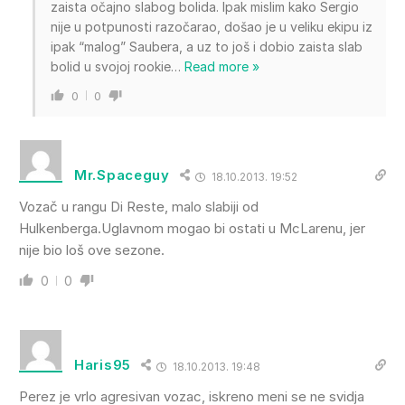
zaista očajno slabog bolida. Ipak mislim kako Sergio
nije u potpunosti razočarao, došao je u veliku ekipu iz
ipak “malog” Saubera, a uz to još i dobio zaista slab
bolid u svojoj rookie
…
Read more »
0
0
Mr.Spaceguy
18.10.2013. 19:52
Vozač u rangu Di Reste, malo slabiji od
Hulkenberga.Uglavnom mogao bi ostati u McLarenu, jer
nije bio loš ove sezone.
0
0
Haris95
18.10.2013. 19:48
Perez je vrlo agresivan vozac, iskreno meni se ne svidja