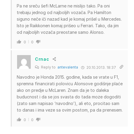
Pa ne sreču šefi McLarne ne mislijo tako. Pa oni
trebaju jednog od najboljih vozača. Pa Hamilton
siguno neče iči nazad kad je komaj prišel u Mercedes.
Isto je Raikkonen komaj prišeo u Ferrari. Tako, da jim
od najboljih vozača preostane samo Alonso.
0
0
Crnac
Reply to
antevalenta
20.10.2013. 18:37
Navodno je Honda 2015. godine, kada se vrate u F1,
spremna financirati polovicu Alonsove godišnje plaće
ako on predje u McLaren. Znam da je to daleka
buducnost i da se jos svasta do tada moze dogoditi
(zato sam napisao ‘navodno’), ali eto, procitao sam
to danas i ima veze sa ovim postom, pa da prenesem.
0
0