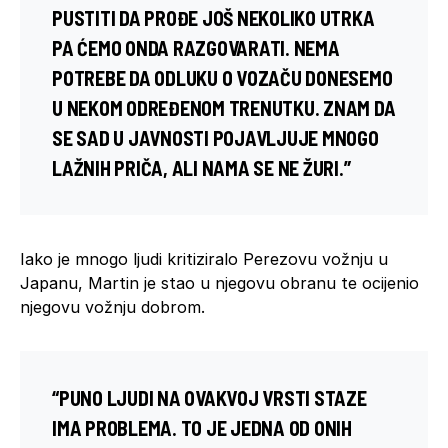
PUSTITI DA PROĐE JOŠ NEKOLIKO UTRKA
PA ĆEMO ONDA RAZGOVARATI. NEMA
POTREBE DA ODLUKU O VOZAČU DONESEMO
U NEKOM ODREĐENOM TRENUTKU. ZNAM DA
SE SAD U JAVNOSTI POJAVLJUJE MNOGO
LAŽNIH PRIČA, ALI NAMA SE NE ŽURI.”
Iako je mnogo ljudi kritiziralo Perezovu vožnju u
Japanu, Martin je stao u njegovu obranu te ocijenio
njegovu vožnju dobrom.
“PUNO LJUDI NA OVAKVOJ VRSTI STAZE
IMA PROBLEMA. TO JE JEDNA OD ONIH