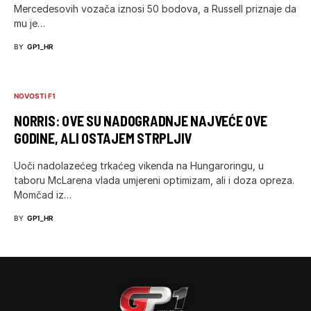
Mercedesovih vozača iznosi 50 bodova, a Russell priznaje da
mu je…
BY
GP1_HR
NOVOSTI F1
NORRIS: OVE SU NADOGRADNJE NAJVEĆE OVE
GODINE, ALI OSTAJEM STRPLJIV
Uoči nadolazećeg trkaćeg vikenda na Hungaroringu, u
taboru McLarena vlada umjereni optimizam, ali i doza opreza.
Momčad iz…
BY
GP1_HR