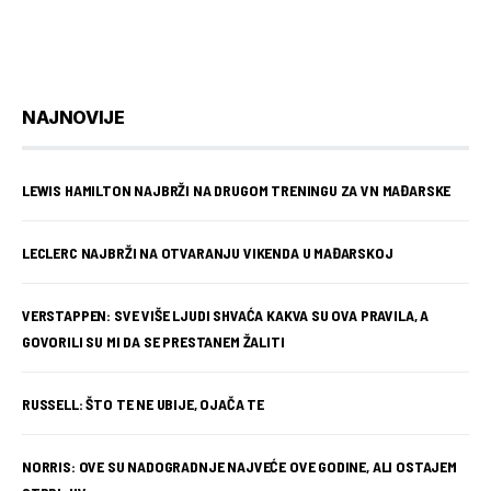
NAJNOVIJE
LEWIS HAMILTON NAJBRŽI NA DRUGOM TRENINGU ZA VN MAĐARSKE
LECLERC NAJBRŽI NA OTVARANJU VIKENDA U MAĐARSKOJ
VERSTAPPEN: SVE VIŠE LJUDI SHVAĆA KAKVA SU OVA PRAVILA, A
GOVORILI SU MI DA SE PRESTANEM ŽALITI
RUSSELL: ŠTO TE NE UBIJE, OJAČA TE
NORRIS: OVE SU NADOGRADNJE NAJVEĆE OVE GODINE, ALI OSTAJEM