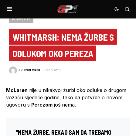
NOVOSTI F1
WHITMARSH: NEMA ŽURBE S
ODLUKOM OKO PEREZA
BY
EXPLORER
18.10.2013.
McLaren
nije u nikakvoj žurbi oko odluke o drugom
vozaču sljedeće godine, tako da potvrde o novom
ugovoru s
Perezom
još nema.
“NEMA ŽURBE. REKAO SAM DA TREBAMO