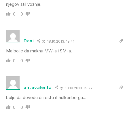
njegov stil voznje.
0
0
Dani
18.10.2013. 19:41
Ma bolje da maknu MW-a i SM-a.
0
0
antevalenta
18.10.2013. 19:27
bolje da dovedu di restu ili hulkenberga…
0
0