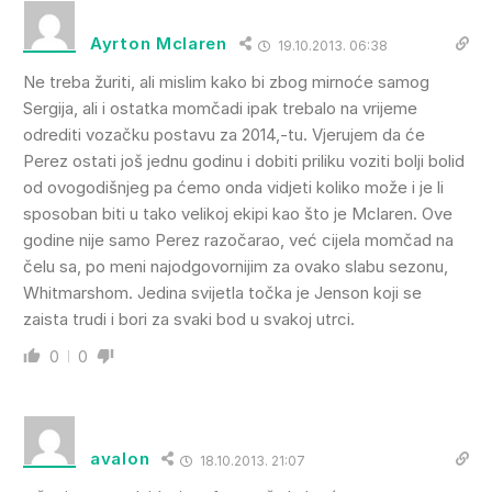
Ayrton Mclaren
19.10.2013. 06:38
Ne treba žuriti, ali mislim kako bi zbog mirnoće samog
Sergija, ali i ostatka momčadi ipak trebalo na vrijeme
odrediti vozačku postavu za 2014,-tu. Vjerujem da će
Perez ostati još jednu godinu i dobiti priliku voziti bolji bolid
od ovogodišnjeg pa ćemo onda vidjeti koliko može i je li
sposoban biti u tako velikoj ekipi kao što je Mclaren. Ove
godine nije samo Perez razočarao, već cijela momčad na
čelu sa, po meni najodgovornijim za ovako slabu sezonu,
Whitmarshom. Jedina svijetla točka je Jenson koji se
zaista trudi i bori za svaki bod u svakoj utrci.
0
0
avalon
18.10.2013. 21:07