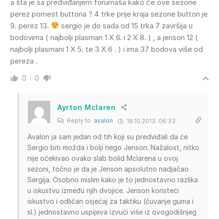
a šta je sa predviđanjem forumaša kako će ove sezone
perez pomest buttona ? 4 trke prije kraja sezone button je
9. perez 13.
sergio je do sada od 15 trka 7 završija u
bodovima ( najbolji plasman 1 X 6. i 2 X 8. ) , a jenson 12 (
najbolji plasmani 1 X 5. te 3 X 6 . ) i ima 37 bodova više od
pereza .
0
0
Ayrton Mclaren
Reply to
avalon
19.10.2013. 06:33
Avalon ja sam jedan od tih koji su predviđali da će
Sergio biti možda i bolji nego Jenson. Nažalost, nitko
nije očekivao ovako slab bolid Mclarena u ovoj
sezoni, točno je da je Jenson apsolutno nadjačao
Sergija. Osobno mislim kako je to jednostavno razlika
u iskustvu između njih dvojice. Jenson koristeći
iskustvo i odličan osjećaj za taktiku (čuvanje guma i
sl.) jednostavno uspijeva izvući više iz ovogodišnjeg