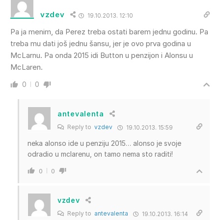
vzdev
19.10.2013. 12:10
Pa ja menim, da Perez treba ostati barem jednu godinu. Pa
treba mu dati još jednu šansu, jer je ovo prva godina u
McLarnu. Pa onda 2015 idi Button u penzijon i Alonsu u
McLaren.
0
0
antevalenta
Reply to
vzdev
19.10.2013. 15:59
neka alonso ide u penziju 2015… alonso je svoje
odradio u mclarenu, on tamo nema sto raditi!
0
0
vzdev
Reply to
antevalenta
19.10.2013. 16:14