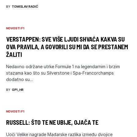
BY
TOMISLAV RADIĆ
NOVOSTI F1
VERSTAPPEN: SVE VIŠE LJUDI SHVAĆA KAKVA SU
OVA PRAVILA, A GOVORILI SU MI DA SE PRESTANEM
ŽALITI
Nedavno održane utrke Formule 1 na legendarnim i brzim
stazama kao što su Silverstone i Spa-Francorchamps
dodatno su…
BY
GP1_HR
NOVOSTI F1
RUSSELL: ŠTO TE NE UBIJE, OJAČA TE
Uoči Velike nagrade Mađarske razlika između dvojice