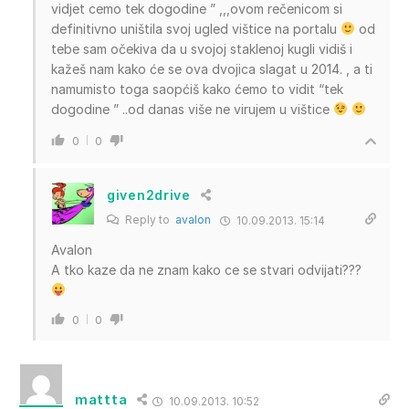
vidjet cemo tek dogodine ” ,,,ovom rečenicom si
definitivno uništila svoj ugled vištice na portalu
od
tebe sam očekiva da u svojoj staklenoj kugli vidiš i
kažeš nam kako će se ova dvojica slagat u 2014. , a ti
namumisto toga saopćiš kako ćemo to vidit “tek
dogodine ” ..od danas više ne virujem u vištice
0
0
given2drive
Reply to
avalon
10.09.2013. 15:14
Avalon
A tko kaze da ne znam kako ce se stvari odvijati???
0
0
mattta
10.09.2013. 10:52