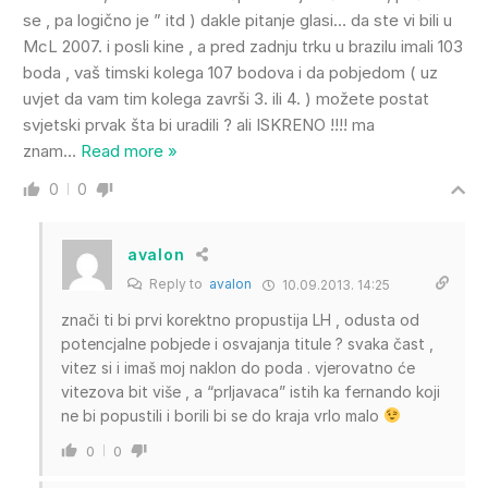
se , pa logično je ” itd ) dakle pitanje glasi… da ste vi bili u
McL 2007. i posli kine , a pred zadnju trku u brazilu imali 103
boda , vaš timski kolega 107 bodova i da pobjedom ( uz
uvjet da vam tim kolega završi 3. ili 4. ) možete postat
svjetski prvak šta bi uradili ? ali ISKRENO !!!! ma
znam
…
Read more »
0
0
avalon
Reply to
avalon
10.09.2013. 14:25
znači ti bi prvi korektno propustija LH , odusta od
potencjalne pobjede i osvajanja titule ? svaka čast ,
vitez si i imaš moj naklon do poda . vjerovatno će
vitezova bit više , a “prljavaca” istih ka fernando koji
ne bi popustili i borili bi se do kraja vrlo malo
0
0