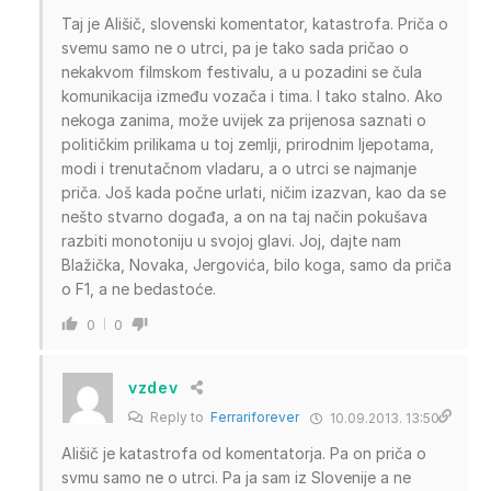
Taj je Ališič, slovenski komentator, katastrofa. Priča o
svemu samo ne o utrci, pa je tako sada pričao o
nekakvom filmskom festivalu, a u pozadini se čula
komunikacija između vozača i tima. I tako stalno. Ako
nekoga zanima, može uvijek za prijenosa saznati o
političkim prilikama u toj zemlji, prirodnim ljepotama,
modi i trenutačnom vladaru, a o utrci se najmanje
priča. Još kada počne urlati, ničim izazvan, kao da se
nešto stvarno događa, a on na taj način pokušava
razbiti monotoniju u svojoj glavi. Joj, dajte nam
Blažička, Novaka, Jergovića, bilo koga, samo da priča
o F1, a ne bedastoće.
0
0
vzdev
Reply to
Ferrariforever
10.09.2013. 13:50
Ališič je katastrofa od komentatorja. Pa on priča o
svmu samo ne o utrci. Pa ja sam iz Slovenije a ne