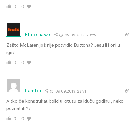
0
0
Blackhawk
09.09.2013. 23:29
Zašto McLaren još nije potvrdio Buttona? Jesu li i oni u
igri?
0
0
Lambo
09.09.2013. 22:51
A tko če konstruirat bolid u lotusu za iduču godinu , neko
poznat ili ??
0
0