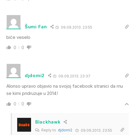
Šumi Fan
09.09.2013. 23:55
biće veselo
0
0
djdomi2
09.09.2013. 23:37
Alonso upravo objavio na svojoj facebook stranici da mu
se kimi pridruzuje u 2014!
0
0
Blackhawk
Reply to
djdomi2
09.09.2013. 23:55