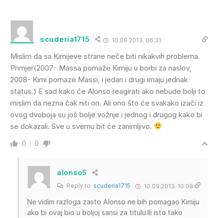
scuderia1715
10.09.2013. 06:31
Mislim da sa Kimijeve strane neče biti nikakvih problema.
Primjer(2007- Massa pomaže Kimiju u borbi za naslov,
2008- Kimi pomaze Massi, i jedan i drugi imaju jednak
status.) E sad kako će Alonso reagirati ako nebude bolji to
mislim da nezna čak niti on. Ali ono što će svakako izači iz
ovog dvoboja su još bolje vožnje i jednog i drugog kako bi
se dokazali. Sve u svemu bit će zanimljivo.
0
0
alonso5
Reply to
scuderia1715
10.09.2013. 10:08
Ne vidim razloga zasto Alonso ne bih pomagao Kimiju
ako bi ovaj bio u boljoj sansi za titulu.Ili isto tako