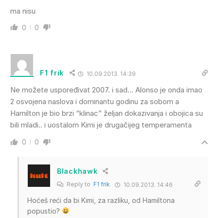
ma nisu
0
0
F1 frik
10.09.2013. 14:39
Ne možete uspoređivat 2007. i sad… Alonso je onda imao
2 osvojena naslova i dominantu godinu za sobom a
Hamilton je bio brzi “klinac” željan dokazivanja i obojica su
bili mladi.. i uostalom Kimi je drugačijeg temperamenta
0
0
Blackhawk
Reply to
F1 frik
10.09.2013. 14:46
Hoćeš reći da bi Kimi, za razliku, od Hamiltona
popustio?