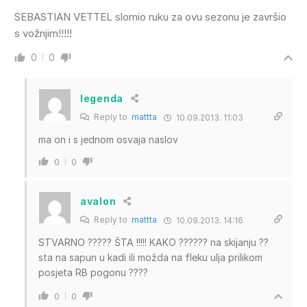
SEBASTIAN VETTEL slomio ruku za ovu sezonu je završio
s vožnjim!!!!!
0
0
legenda
Reply to
mattta
10.09.2013. 11:03
ma on i s jednom osvaja naslov
0
0
avalon
Reply to
mattta
10.09.2013. 14:16
STVARNO ????? ŠTA !!!!! KAKO ?????? na skijanju ??
sta na sapun u kadi ili možda na fleku ulja prilikom
posjeta RB pogonu ????
0
0