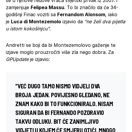
se u njihove redove vraća svjetski prvak iz 2007. i
zamjenjuje
Felipea Massu
. To bi značilo da će 34-
godišnji Finac voziti sa
Fernandom Alonsom
, iako
je
Luca di Montezemolo
izjavio da
“ne želi dva pijetla
u istom kokošinjcu”
.
Andretti se boji da bi Montezemolovo gaženje te
izjave moglo prouzročiti više zla nego dobra. Za
GPUpdate
je izjavio:
“VEĆ DUGO TAMO NISMO VIDJELI DVA
BROJA JEDAN. POVIJESNO GLEDANO, NE
ZNAM KAKO BI TO FUNKCIONIRALO. NISAM
SIGURAN DA BI FERNANDO POZDRAVIO
TAKVU ODLUKU. BIT ĆE ZANIMLJIVO
VIDJETI U KOJEM ĆE SMJERU OTIĆI. MNOGO