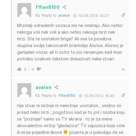
f1fan8150
Reply to
avalon
10.09.2013. 14:27
Mrzitelji odredenih vozaca me ne smetaju. Ako netko
nekoga voli nek voli a ako netko nekoga mrzi nek
mrzi. Sta te uostalom briga? Ali ima ta posebna
skupina ovdje takozvanih branitelja Alonsa. Alonso je
genijalan vozac ali ti ocito to jos nevjerujes kad imas
potrebu ovakvim tekstom dokazivati neke stvari.
0
0
avalon
Reply to
f1fan8150
10.09.2013. 15:40
nije stvar ni mržnje ni nemržnje. uostalom , smišno mi
je kad neko mrzi , pogotovo kad je to još i osoba koju
se “poznaje” samo sa TV ekrana . to je za mene
ekvivalentno mržnji “gledaćica” TV sapunica koje vole
ili mrze pojedine likove
poanta je u pokušaju da se