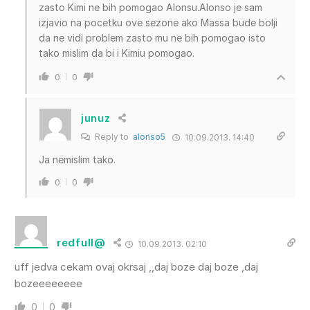
zasto Kimi ne bih pomogao Alonsu.Alonso je sam
izjavio na pocetku ove sezone ako Massa bude bolji
da ne vidi problem zasto mu ne bih pomogao isto
tako mislim da bi i Kimiu pomogao.
0
0
junuz
Reply to
alonso5
10.09.2013. 14:40
Ja nemislim tako.
0
0
redfull@
10.09.2013. 02:10
uff jedva cekam ovaj okrsaj ,,daj boze daj boze ,daj
bozeeeeeeee
0
0