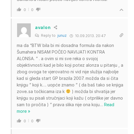
0
0
avalon
Reply to
junuz
10.09.2013. 20:47
ma da “BTW bila bi mi dosadna formula da nakon
Šumahera NISAM POČEO NAVIJATI KONTRA
ALONSA. ” . a ovim si mi sve reka o svojoj
objektivnosti kad je bilo koji potez alonza u pitanju , a
zbog ovoga te vjerovatno ni vid nije služija najbolje
kad si gleda start GP brazila 2007. možda da si čita
knjigu ” koji k…. uopće znamo ” ( da baš tako se knjiga
zove..sa točkicama iza k
) možda bi shvatija jer
knjigu su pisali stručnjaci koji kažu ( otprilike jer davno
sam to pročita ) ” prava slika nije ona koju
…
Read
more »
0
0