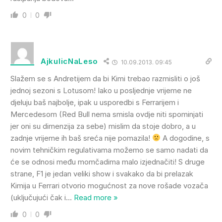
0
0
AjkulicNaLeso
10.09.2013. 09:45
Slažem se s Andretijem da bi Kimi trebao razmisliti o još
jednoj sezoni s Lotusom! Iako u posljednje vrijeme ne
djeluju baš najbolje, ipak u usporedbi s Ferrarijem i
Mercedesom (Red Bull nema smisla ovdje niti spominjati
jer oni su dimenzija za sebe) mislim da stoje dobro, a u
zadnje vrijeme ih baš sreća nije pomazila!
A dogodine, s
novim tehničkim regulativama možemo se samo nadati da
će se odnosi među momčadima malo izjednačiti! S druge
strane, F1 je jedan veliki show i svakako da bi prelazak
Kimija u Ferrari otvorio mogućnost za nove rošade vozača
(uključujući čak i
…
Read more »
0
0