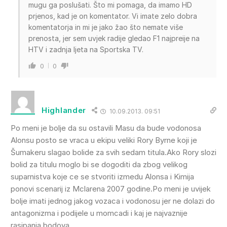
mugu ga poslušati. Što mi pomaga, da imamo HD
prjenos, kad je on komentator. Vi imate zelo dobra
komentatorja in mi je jako žao što nemate više
prenosta, jer sem uvjek radije gledao F1 najpreije na
HTV i zadnja ljeta na Sportska TV.
0
0
Highlander
10.09.2013. 09:51
Po meni je bolje da su ostavili Masu da bude vodonosa
Alonsu posto se vraca u ekipu veliki Rory Byrne koji je
Šumakeru slagao bolide za svih sedam titula.Ako Rory slozi
bolid za titulu moglo bi se dogoditi da zbog velikog
suparnistva koje ce se stvoriti izmedu Alonsa i Kimija
ponovi scenarij iz Mclarena 2007 godine.Po meni je uvijek
bolje imati jednog jakog vozaca i vodonosu jer ne dolazi do
antagonizma i podijele u momcadi i kaj je najvaznije
rasipanja bodova…