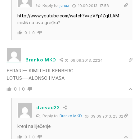
Reply to
junuz
10.09.2013. 17:58
http://www.youtube.com/watch?v=zVYp1ZqLLAM
misliš na ovu grešku?
0
0
Branko MKD
09.09.2013. 22:24
FERARI— KIMI I HULKENBERG
LOTUS—-ALONSO I MASA
0
0
dzevad22
Reply to
Branko MKD
09.09.2013. 23:32
kreni na liječenje
0
0