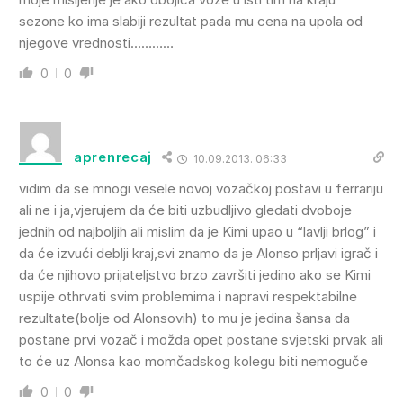
sezone ko ima slabiji rezultat pada mu cena na upola od
njegove vrednosti…………
0
0
aprenrecaj
10.09.2013. 06:33
vidim da se mnogi vesele novoj vozačkoj postavi u ferrariju
ali ne i ja,vjerujem da će biti uzbudljivo gledati dvoboje
jednih od najboljih ali mislim da je Kimi upao u “lavlji brlog” i
da će izvući deblji kraj,svi znamo da je Alonso prljavi igrač i
da će njihovo prijateljstvo brzo završiti jedino ako se Kimi
uspije othrvati svim problemima i napravi respektabilne
rezultate(bolje od Alonsovih) to mu je jedina šansa da
postane prvi vozač i možda opet postane svjetski prvak ali
to će uz Alonsa kao momčadskog kolegu biti nemoguče
0
0