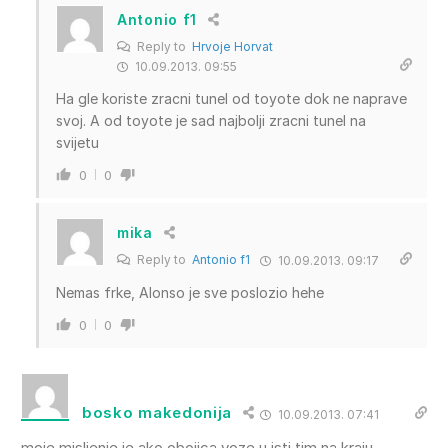
Antonio f1
Reply to
Hrvoje Horvat
10.09.2013. 09:55
Ha gle koriste zracni tunel od toyote dok ne naprave
svoj. A od toyote je sad najbolji zracni tunel na
svijetu
0
0
mika
Reply to
Antonio f1
10.09.2013. 09:17
Nemas frke, Alonso je sve poslozio hehe
0
0
bosko makedonija
10.09.2013. 07:41
moje misljenje je ako obojica voze u isti tim na kraju