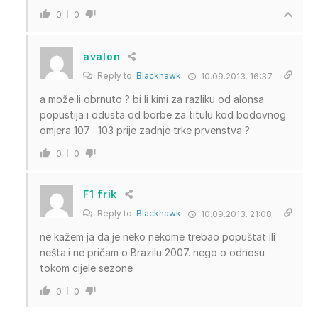
0
0
avalon
Reply to
Blackhawk
10.09.2013. 16:37
a može li obrnuto ? bi li kimi za razliku od alonsa
popustija i odusta od borbe za titulu kod bodovnog
omjera 107 : 103 prije zadnje trke prvenstva ?
0
0
F1 frik
Reply to
Blackhawk
10.09.2013. 21:08
ne kažem ja da je neko nekome trebao popuštat ili
nešta.i ne pričam o Brazilu 2007. nego o odnosu
tokom cijele sezone
0
0