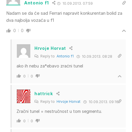
Antonio f1
10.09.2013. 07:59
Nadam se da će sad Ferrari napravit konkurentan bolid za
dva najbolja vozaća u f1
0
0
Hrvoje Horvat
Reply to
Antonio f1
10.09.2013. 08:28
ako ih nebu za*ebavo zraćni tunel
0
0
hattrick
Reply to
Hrvoje Horvat
10.09.2013. 09:16
Zračni tunel = nestručnost u tom segmentu.
0
0