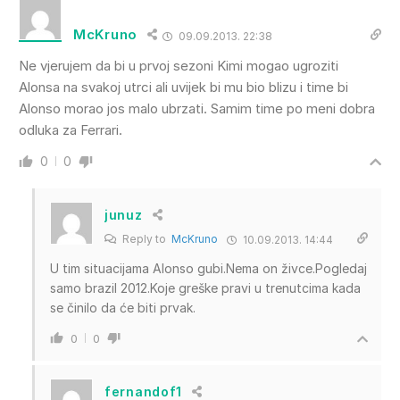
McKruno
09.09.2013. 22:38
Ne vjerujem da bi u prvoj sezoni Kimi mogao ugroziti
Alonsa na svakoj utrci ali uvijek bi mu bio blizu i time bi
Alonso morao jos malo ubrzati. Samim time po meni dobra
odluka za Ferrari.
0
0
junuz
Reply to
McKruno
10.09.2013. 14:44
U tim situacijama Alonso gubi.Nema on živce.Pogledaj
samo brazil 2012.Koje greške pravi u trenutcima kada
se činilo da će biti prvak.
0
0
fernandof1