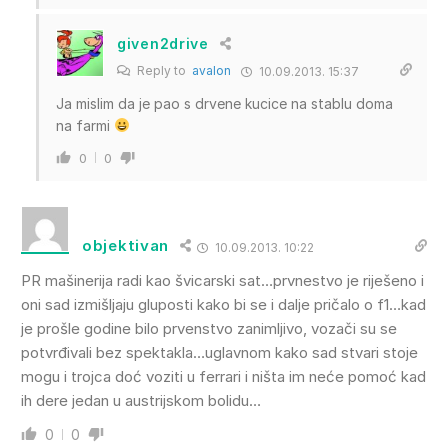
given2drive
Reply to
avalon
10.09.2013. 15:37
Ja mislim da je pao s drvene kucice na stablu doma
na farmi
0
0
objektivan
10.09.2013. 10:22
PR mašinerija radi kao švicarski sat…prvnestvo je riješeno i
oni sad izmišljaju gluposti kako bi se i dalje pričalo o f1…kad
je prošle godine bilo prvenstvo zanimljivo, vozači su se
potvrđivali bez spektakla…uglavnom kako sad stvari stoje
mogu i trojca doć voziti u ferrari i ništa im neće pomoć kad
ih dere jedan u austrijskom bolidu…
0
0