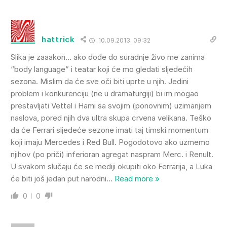
hattrick
10.09.2013. 09:32
Slika je zaaakon… ako dođe do suradnje živo me zanima
“body language” i teatar koji će mo gledati sljedećih
sezona. Mislim da će sve oči biti uprte u njih. Jedini
problem i konkurenciju (ne u dramaturgiji) bi im mogao
prestavljati Vettel i Hami sa svojim (ponovnim) uzimanjem
naslova, pored njih dva ultra skupa crvena velikana. Teško
da će Ferrari sljedeće sezone imati taj timski momentum
koji imaju Mercedes i Red Bull. Pogodotovo ako uzmemo
njihov (po priči) inferioran agregat naspram Merc. i Renult.
U svakom slučaju će se mediji okupiti oko Ferrarija, a Luka
će biti još jedan put narodni
…
Read more »
0
0