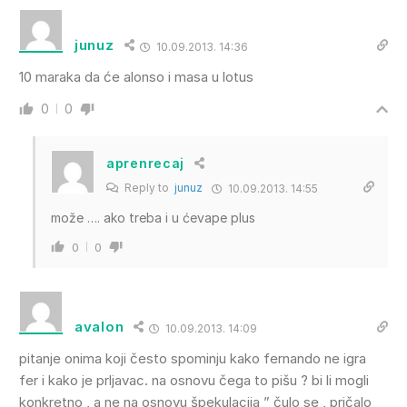
junuz
10.09.2013. 14:36
10 maraka da će alonso i masa u lotus
0
0
aprenrecaj
Reply to
junuz
10.09.2013. 14:55
može …. ako treba i u ćevape plus
0
0
avalon
10.09.2013. 14:09
pitanje onima koji često spominju kako fernando ne igra
fer i kako je prljavac. na osnovu čega to pišu ? bi li mogli
konkretno , a ne na osnovu špekulacija ” čulo se , pričalo