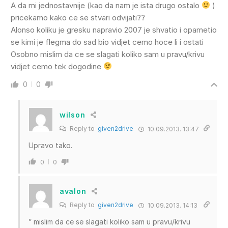
A da mi jednostavnije (kao da nam je ista drugo ostalo
)
pricekamo kako ce se stvari odvijati??
Alonso koliku je gresku napravio 2007 je shvatio i opametio
se kimi je flegma do sad bio vidjet cemo hoce li i ostati
Osobno mislim da ce se slagati koliko sam u pravu/krivu
vidjet cemo tek dogodine
0
0
wilson
Reply to
given2drive
10.09.2013. 13:47
Upravo tako.
0
0
avalon
Reply to
given2drive
10.09.2013. 14:13
” mislim da ce se slagati koliko sam u pravu/krivu