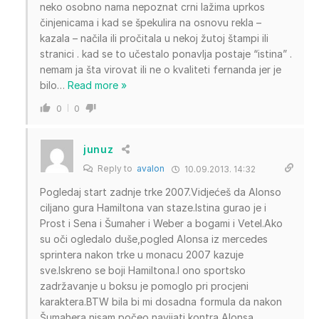
neko osobno nama nepoznat crni lažima uprkos
činjenicama i kad se špekulira na osnovu rekla –
kazala – načila ili pročitala u nekoj žutoj štampi ili
stranici . kad se to učestalo ponavlja postaje “istina” .
nemam ja šta virovat ili ne o kvaliteti fernanda jer je
bilo
…
Read more »
0
0
junuz
Reply to
avalon
10.09.2013. 14:32
Pogledaj start zadnje trke 2007.Vidjećeš da Alonso
ciljano gura Hamiltona van staze.Istina gurao je i
Prost i Sena i Šumaher i Weber a bogami i Vetel.Ako
su oči ogledalo duše,pogled Alonsa iz mercedes
sprintera nakon trke u monacu 2007 kazuje
sve.Iskreno se boji Hamiltona.I ono sportsko
zadržavanje u boksu je pomoglo pri procjeni
karaktera.BTW bila bi mi dosadna formula da nakon
Šumahera nisam počeo navijati kontra Alonsa.