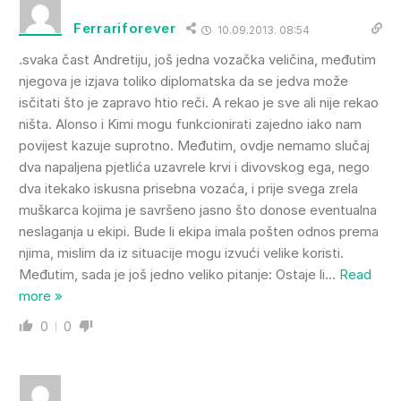
Ferrariforever
10.09.2013. 08:54
.svaka čast Andretiju, još jedna vozačka veličina, međutim
njegova je izjava toliko diplomatska da se jedva može
isčitati što je zapravo htio reči. A rekao je sve ali nije rekao
ništa. Alonso i Kimi mogu funkcionirati zajedno iako nam
povijest kazuje suprotno. Međutim, ovdje nemamo slučaj
dva napaljena pjetlića uzavrele krvi i divovskog ega, nego
dva itekako iskusna prisebna vozaća, i prije svega zrela
muškarca kojima je savršeno jasno što donose eventualna
neslaganja u ekipi. Bude li ekipa imala pošten odnos prema
njima, mislim da iz situacije mogu izvući velike koristi.
Međutim, sada je još jedno veliko pitanje: Ostaje li
…
Read
more »
0
0