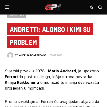
NOVOSTI F1
ANDRETTI: ALONSO I KIMI SU
PROBLEM
BY
ANDRIJA DOMITROVIĆ
09.09.2013.
Svjetski prvak iz 1978.,
Mario Andretti
, je upozorio
Ferrari
da postoji i druga, lošija strana povratka
Kimija Raikkonena
u momčad te imanja dva vozača
broj jedan u momčadi.
Prema izvještajima, Ferrari će ovaj tjedan objaviti da