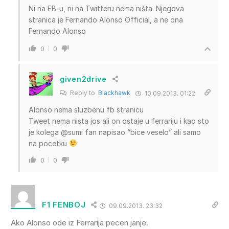
Ni na FB-u, ni na Twitteru nema ništa. Njegova
stranica je Fernando Alonso Official, a ne ona
Fernando Alonso
0
0
given2drive
Reply to
Blackhawk
10.09.2013. 01:22
Alonso nema sluzbenu fb stranicu
Tweet nema nista jos ali on ostaje u ferrariju i kao sto
je kolega @sumi fan napisao “bice veselo” ali samo
na pocetku
0
0
F1 FENBOJ
09.09.2013. 23:32
Ako Alonso ode iz Ferrarija pecen janje.