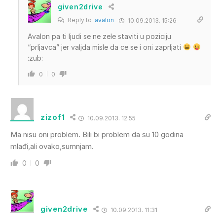
given2drive
Reply to
avalon
10.09.2013. 15:26
Avalon pa ti ljudi se ne zele staviti u poziciju
“prljavca” jer valjda misle da ce se i oni zaprljati
:zub:
0
0
zizof1
10.09.2013. 12:55
Ma nisu oni problem. Bili bi problem da su 10 godina
mlađi,ali ovako,sumnjam.
0
0
given2drive
10.09.2013. 11:31