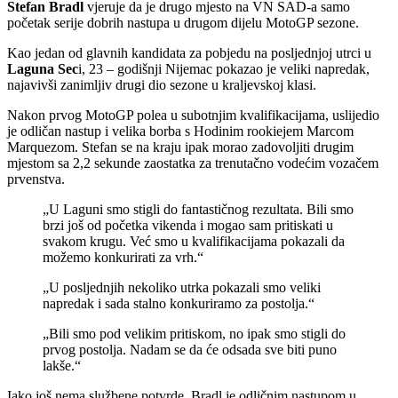
Stefan Bradl
vjeruje da je drugo mjesto na VN SAD-a samo
početak serije dobrih nastupa u drugom dijelu MotoGP sezone.
Kao jedan od glavnih kandidata za pobjedu na posljednjoj utrci u
Laguna Sec
i, 23 – godišnji Nijemac pokazao je veliki napredak,
najavivši zanimljiv drugi dio sezone u kraljevskoj klasi.
Nakon prvog MotoGP polea u subotnjim kvalifikacijama, uslijedio
je odličan nastup i velika borba s Hodinim rookiejem Marcom
Marquezom. Stefan se na kraju ipak morao zadovoljiti drugim
mjestom sa 2,2 sekunde zaostatka za trenutačno vodećim vozačem
prvenstva.
„U Laguni smo stigli do fantastičnog rezultata. Bili smo
brzi još od početka vikenda i mogao sam pritiskati u
svakom krugu. Već smo u kvalifikacijama pokazali da
možemo konkurirati za vrh.“
„U posljednjih nekoliko utrka pokazali smo veliki
napredak i sada stalno konkuriramo za postolja.“
„Bili smo pod velikim pritiskom, no ipak smo stigli do
prvog postolja. Nadam se da će odsada sve biti puno
lakše.“
Iako još nema službene potvrde, Bradl je odličnim nastupom u