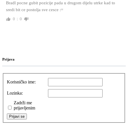
Bradl pocne gubit pozicije pada u drugom dijelu utrke kad to
sredi bit ce postolja sve cesce :=
0
0
Prijava
Korisničko ime:
Lozinka:
Zadrži me
prijavljenim
Prijavi se