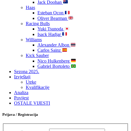
Jack Doohan
Haas
Esteban Ocon
Oliver Bearman
Racing Bulls
Yuki Tsunoda
Isack Hadjar
Williams
Alexander Albon
Carlos Sainz
Kick Sauber
Nico Hulkenberg
Gabriel Bortoleto
Sezona 2025.
Izvještaji
Utrke
Kvalifikacije
Analiza
Povijest
OSTALE VIJESTI
Prijava / Registracija