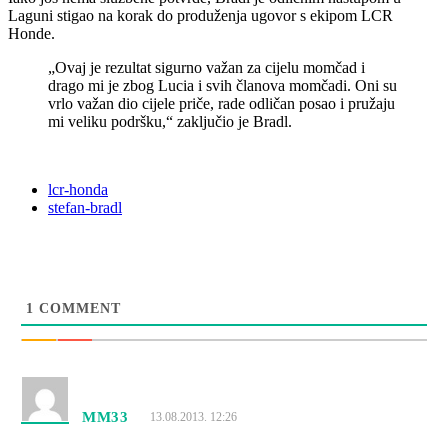
Laguni stigao na korak do produženja ugovor s ekipom LCR
Honde.
„Ovaj je rezultat sigurno važan za cijelu momčad i
drago mi je zbog Lucia i svih članova momčadi. Oni su
vrlo važan dio cijele priče, rade odličan posao i pružaju
mi veliku podršku,“ zaključio je Bradl.
lcr-honda
stefan-bradl
1
COMMENT
MM33
13.08.2013. 12:26