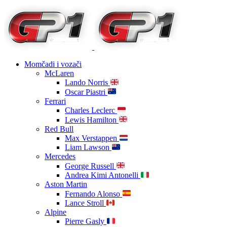
Momčadi i vozači
McLaren
Lando Norris
Oscar Piastri
Ferrari
Charles Leclerc
Lewis Hamilton
Red Bull
Max Verstappen
Liam Lawson
Mercedes
George Russell
Andrea Kimi Antonelli
Aston Martin
Fernando Alonso
Lance Stroll
Alpine
Pierre Gasly