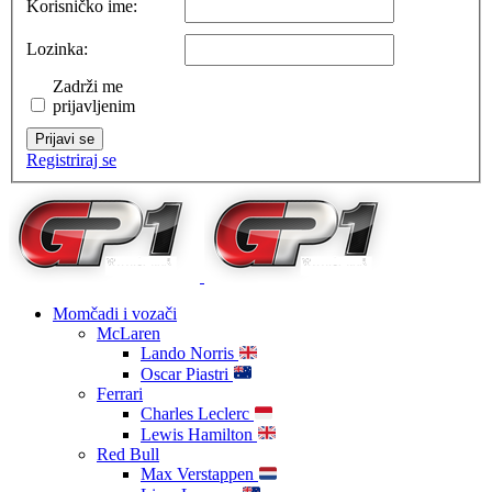
Korisničko ime:
Lozinka:
Zadrži me
prijavljenim
Prijavi se
Registriraj se
Momčadi i vozači
McLaren
Lando Norris
Oscar Piastri
Ferrari
Charles Leclerc
Lewis Hamilton
Red Bull
Max Verstappen