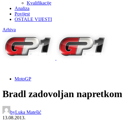
Kvalifikacije
Analiza
Povijest
OSTALE VIJESTI
Arhiva
MotoGP
Bradl zadovoljan napretkom
by
Luka Matešić
13.08.2013.