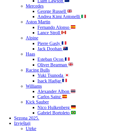
Liam Lawson
Mercedes
George Russell
Andrea Kimi Antonelli
Aston Martin
Fernando Alonso
Lance Stroll
Alpine
Pierre Gasly
Jack Doohan
Haas
Esteban Ocon
Oliver Bearman
Racing Bulls
Yuki Tsunoda
Isack Hadjar
Williams
Alexander Albon
Carlos Sainz
Kick Sauber
Nico Hulkenberg
Gabriel Bortoleto
Sezona 2025.
Izvještaji
Utrke