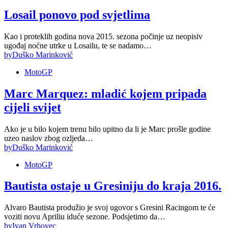
Losail ponovo pod svjetlima
Kao i proteklih godina nova 2015. sezona počinje uz neopisiv
ugođaj noćne utrke u Losailu, te se nadamo…
by
Duško Marinković
MotoGP
Marc Marquez: mladić kojem pripada
cijeli svijet
Ako je u bilo kojem trenu bilo upitno da li je Marc prošle godine
uzeo naslov zbog ozljeda…
by
Duško Marinković
MotoGP
Bautista ostaje u Gresiniju do kraja 2016.
Alvaro Bautista produžio je svoj ugovor s Gresini Racingom te će
voziti novu Apriliu iduće sezone. Podsjetimo da…
by
Ivan Vrhovec