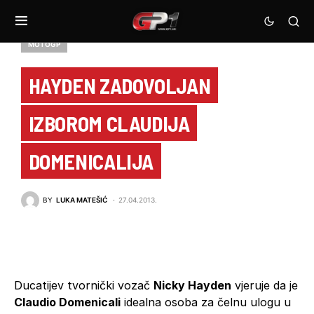
MOTOGP
HAYDEN ZADOVOLJAN
IZBOROM CLAUDIJA
DOMENICALIJA
BY
LUKA MATEŠIĆ
27.04.2013.
Ducatijev tvornički vozač
Nicky Hayden
vjeruje da je
Claudio Domenicali
idealna osoba za čelnu ulogu u