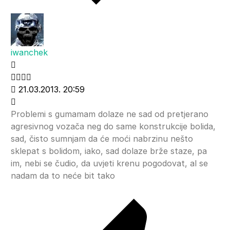
iwanchek
21.03.2013. 20:59
Problemi s gumamam dolaze ne sad od pretjerano
agresivnog vozača neg do same konstrukcije bolida,
sad, čisto sumnjam da će moći nabrzinu nešto
sklepat s bolidom, iako, sad dolaze brže staze, pa
im, nebi se čudio, da uvjeti krenu pogodovat, al se
nadam da to neće bit tako