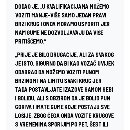
DODAO JE. „U KVALIFIKACIJAMA MOŽEMO
VOZITI MANJE-VIŠE SAMO JEDAN PRAVI
BRZI KRUG I ONDA MORAMO USPORITI JER
NAM GUME NE DOZVOLJAVAJU DA VIŠE
PRITIŠĆEMO.“
„PRIJE JE BILO DRUGAČIJE, ALI ZA SVAKOG
JE ISTO. SIGURNO DA BI KAO VOZAČ UVIJEK
ODABRAO DA MOŽEMO VOZITI PUNOM
BRZINOM I NA LIMITU SVAKI KRUG JER
TADA POSTAVLJATE IZAZOVE SAMOM SEBI
I BOLIDU, ALI S OBZIROM DA JE BOLID PUN
GORIVA I IMATE GUME KOJE POSTAJU SVE
LOŠIJE, ZBOG ČEGA ONDA VOZITE KRUGOVE
S VREMENIMA SPORIJIM PO PET, ŠEST ILI