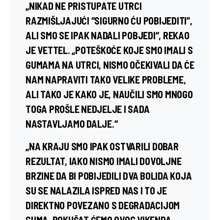
„NIKAD NE PRISTUPATE UTRCI
RAZMIŠLJAJUĆI “SIGURNO ĆU POBIJEDITI”,
ALI SMO SE IPAK NADALI POBJEDI“, REKAO
JE VETTEL. „POTEŠKOĆE KOJE SMO IMALI S
GUMAMA NA UTRCI, NISMO OČEKIVALI DA ĆE
NAM NAPRAVITI TAKO VELIKE PROBLEME,
ALI TAKO JE KAKO JE, NAUČILI SMO MNOGO
TOGA PROŠLE NEDJELJE I SADA
NASTAVLJAMO DALJE.“
„NA KRAJU SMO IPAK OSTVARILI DOBAR
REZULTAT, IAKO NISMO IMALI DOVOLJNE
BRZINE DA BI POBIJEDILI DVA BOLIDA KOJA
SU SE NALAZILA ISPRED NAS I TO JE
DIREKTNO POVEZANO S DEGRADACIJOM
GUMA. POKUŠAT ĆEMO OVOG VIKENDA