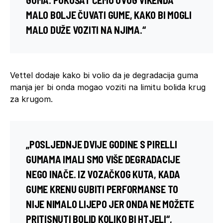
MALO BOLJE ČUVATI GUME, KAKO BI MOGLI
MALO DUŽE VOZITI NA NJIMA.“
Vettel dodaje kako bi volio da je degradacija guma
manja jer bi onda mogao voziti na limitu bolida krug
za krugom.
„POSLJEDNJE DVIJE GODINE S PIRELLI
GUMAMA IMALI SMO VIŠE DEGRADACIJE
NEGO INAČE. IZ VOZAČKOG KUTA, KADA
GUME KRENU GUBITI PERFORMANSE TO
NIJE NIMALO LIJEPO JER ONDA NE MOŽETE
PRITISNUTI BOLID KOLIKO BI HTJELI“,