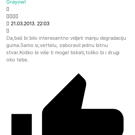
Grayowl
21.03.2013. 22:03
Da,baš bi bilo interesantno vidjeti manju degradaciju
guma.Samo si,vettelu, zaboravil jednu bitnu
stvar.Koliko bi više ti mogel tiskati,toliko bi i drugi
oko tebe.