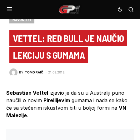
NOVOSTI F1
VETTEL: RED BULL JE NAUČIO
LEKCIJU S GUMAMA
BY
TOMO RAIČ
21.03.2013.
Sebastian Vettel
izjavio je da su u Australiji puno
naučili o novim
Pirellijevim
gumama i nada se kako
će sa stečenim iskustvom biti u boljoj formi na
VN
Malezije
.