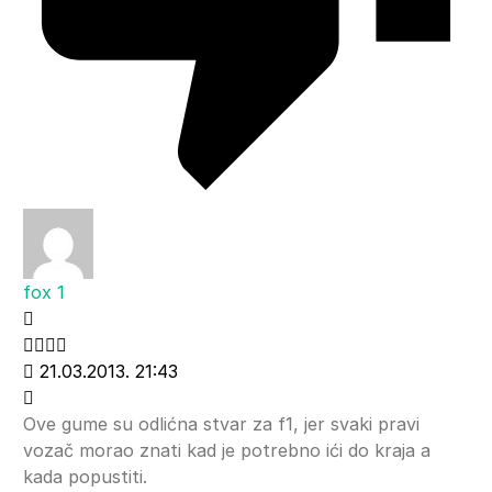
fox 1
21.03.2013. 21:43
Ove gume su odlićna stvar za f1, jer svaki pravi
vozač morao znati kad je potrebno ići do kraja a
kada popustiti.