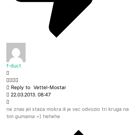
f-duct
Reply to
Vettel-Mostar
22.03.2013. 08:47
ne znas jel staza mokra ili je vec odvozio tri kruga na
tim gumama =) hehehe