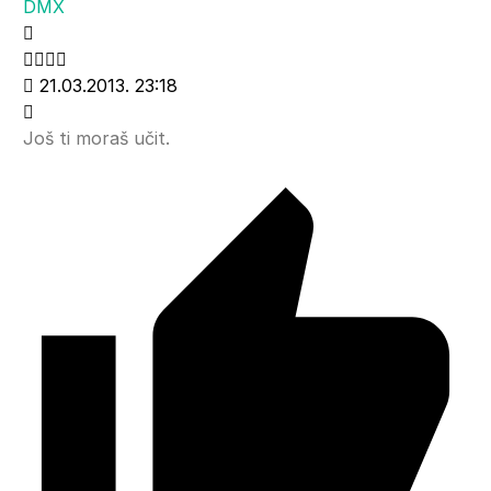
DMX
21.03.2013. 23:18
Još ti moraš učit.