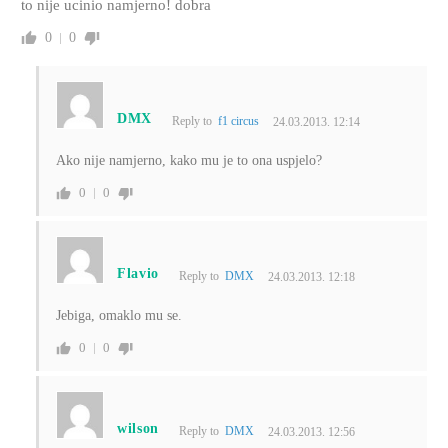
to nije ucinio namjerno! dobra
0
0
DMX
Reply to
f1 circus
24.03.2013. 12:14
Ako nije namjerno, kako mu je to ona uspjelo?
0
0
Flavio
Reply to
DMX
24.03.2013. 12:18
Jebiga, omaklo mu se.
0
0
wilson
Reply to
DMX
24.03.2013. 12:56