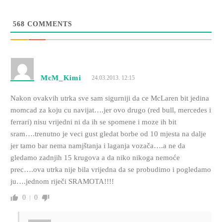
568
COMMENTS
McM_Kimi
24.03.2013. 12:15
Nakon ovakvih utrka sve sam sigurniji da ce McLaren bit jedina
momcad za koju cu navijat….jer ovo drugo (red bull, mercedes i
ferrari) nisu vrijedni ni da ih se spomene i moze ih bit
sram….trenutno je veci gust gledat borbe od 10 mjesta na dalje
jer tamo bar nema namjštanja i laganja vozača….a ne da
gledamo zadnjih 15 krugova a da niko nikoga nemoće
prec….ova utrka nije bila vrijedna da se probudimo i pogledamo
ju….jednom riječi SRAMOTA!!!!
0
0