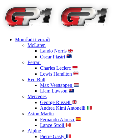
Momčadi i vozači
McLaren
Lando Norris
Oscar Piastri
Ferrari
Charles Leclerc
Lewis Hamilton
Red Bull
Max Verstappen
Liam Lawson
Mercedes
George Russell
Andrea Kimi Antonelli
Aston Martin
Fernando Alonso
Lance Stroll
Alpine
Pierre Gasly