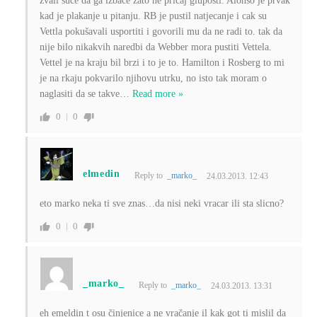
zvali suce da ga izbace zato ne pričaj gluposti. Alonso je prvak
kad je plakanje u pitanju. RB je pustil natjecanje i cak su
Vettla pokušavali usportiti i govorili mu da ne radi to. tak da
nije bilo nikakvih naredbi da Webber mora pustiti Vettela.
Vettel je na kraju bil brzi i to je to. Hamilton i Rosberg to mi
je na rkaju pokvarilo njihovu utrku, no isto tak moram o
naglasiti da se takve
…
Read more »
0
0
elmedin
Reply to
_marko_
24.03.2013. 12:43
eto marko neka ti sve znas…da nisi neki vracar ili sta slicno?
0
0
_marko_
Reply to
_marko_
24.03.2013. 13:31
eh emeldin t osu činjenice a ne vračanje il kak got ti mislil da