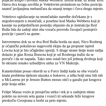
pojačati tempo i uhvatiti Marka Webbera. Borba kotač uz kotač kroz
čitava dva kruga završila je Vettelovim prolaskom na čelnu poziciju
unatoč javljanjima mehaničara da smanji tempo i čuva drugo mjesto.
Vettelovo oglušavanje na momčadske naredbe dočekano je s
negodovanjem u momčadi, a posebno kod Marka Webbera koji je
kasnije na pobjedničkom postolju objasnio da je instrukcija Red
Bulla bila da zadnji stint oba vozača provedu čuvajući postojeće
pozicije i pazeći na gume.
Istovremeno dok su se dva Red Bulla borila na stazi, Nico Rosberg
je očajnički pokušavao nagovoriti ekipu da ga propuste ispred
Lewisa koji je bio očigledno sporiji. S druge strane linije team radija
dolazio je glas Rossa Brawna koji je od Rosberga tražio da se
povuče i da ne napada. Tako smo ostali bez još jednog dvoboja koji
bi okrunio ionako uzbudljivu utrku za VN Malezije.
Katastrofalan posao obavili su u Force Indiji kada su oba vozača
imala problema tijekom ulazaka u bokseve, a ništa bolji nisu bili niti
u McLarenu jer je Jenson Button morao otići u garažu par krugova
prije kraja utrke.
Felipe Massa vozio je prosječnu utrku i tek je u zadnjem stintu
poletio na novom setu guma i vozeći tri sekunde brže krugove
preskočio Grosjeana u borbi za peto mjesto.