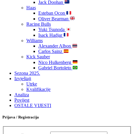
Jack Doohan
Haas
Esteban Ocon
Oliver Bearman
Racing Bulls
Yuki Tsunoda
Isack Hadjar
Williams
Alexander Albon
Carlos Sainz
Kick Sauber
Nico Hulkenberg
Gabriel Bortoleto
Sezona 2025.
Izvještaji
Utrke
Kvalifikacije
Analiza
Povijest
OSTALE VIJESTI
Prijava / Registracija