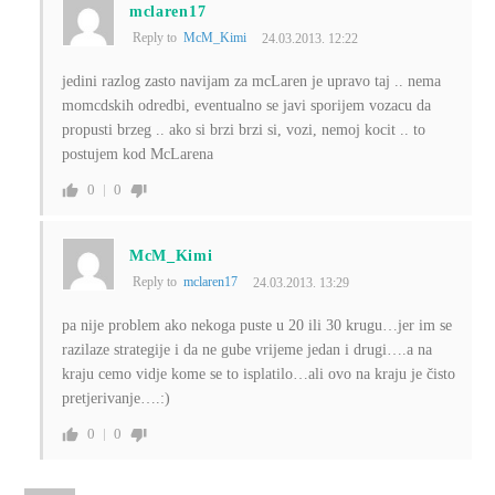
mclaren17
Reply to
McM_Kimi
24.03.2013. 12:22
jedini razlog zasto navijam za mcLaren je upravo taj .. nema
momcdskih odredbi, eventualno se javi sporijem vozacu da
propusti brzeg .. ako si brzi brzi si, vozi, nemoj kocit .. to
postujem kod McLarena
0
0
McM_Kimi
Reply to
mclaren17
24.03.2013. 13:29
pa nije problem ako nekoga puste u 20 ili 30 krugu…jer im se
razilaze strategije i da ne gube vrijeme jedan i drugi….a na
kraju cemo vidje kome se to isplatilo…ali ovo na kraju je čisto
pretjerivanje….:)
0
0