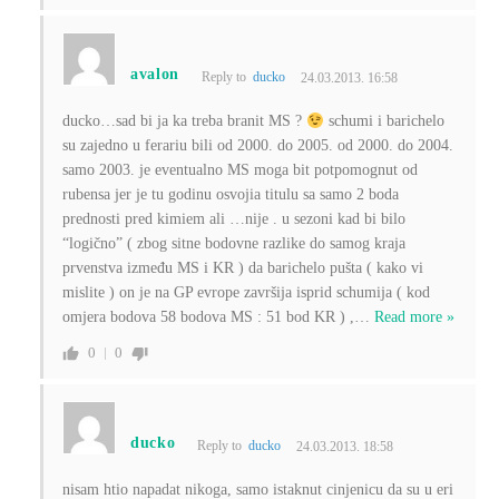
avalon
Reply to
ducko
24.03.2013. 16:58
ducko…sad bi ja ka treba branit MS ?
schumi i barichelo
su zajedno u ferariu bili od 2000. do 2005. od 2000. do 2004.
samo 2003. je eventualno MS moga bit potpomognut od
rubensa jer je tu godinu osvojia titulu sa samo 2 boda
prednosti pred kimiem ali …nije . u sezoni kad bi bilo
“logično” ( zbog sitne bodovne razlike do samog kraja
prvenstva između MS i KR ) da barichelo pušta ( kako vi
mislite ) on je na GP evrope završija isprid schumija ( kod
omjera bodova 58 bodova MS : 51 bod KR ) ,
…
Read more »
0
0
ducko
Reply to
ducko
24.03.2013. 18:58
nisam htio napadat nikoga, samo istaknut cinjenicu da su u eri