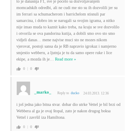
to je danasnja F1, sve je pocelo sa dozvoljavanjem
momcadskih odredbi, ali ne cudi me sto su ih dozvolili jer su
im ferrari sa schumacherom i barrichelom stisnuli par
samarcina, i dobro im se narugali sa svojim igrama, a nitko
nije imao muda to kaznit kako treba, na kraju se sve dozvolilo
i otvorila se ova pandorina kutija, a dobili smo ovo sto smo
vidjeli danas… mene najvise muci sto ne mozes nikom
vjerovat, postoji sansa da je RB napravio igrokaz i namjerno
smjestio webberu, a ljutnja je tu da samo opere ruke i lice
ekipe, a mozda ih je
…
Read more »
0
0
_marko_
Reply to
ducko
24.03.2013. 12:36
i još jedna jako bitna stvar. dobar dio utrke Vettel je bil brzi od
Webbera al ga je ovaj štopal, zato je nakon drugog boksa
Vettel i završil iza Hamiltona.
0
0