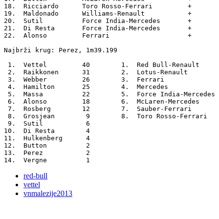
18.  Ricciardo      Toro Rosso-Ferrari         +       
19.  Maldonado      Williams-Renault           +       
20.  Sutil          Force India-Mercedes       +       
21.  Di Resta       Force India-Mercedes       +       
22.  Alonso         Ferrari                    +       
Najbrži krug: Perez, 1m39.199

 1.  Vettel         40        1.  Red Bull-Renault     
 2.  Raikkonen      31        2.  Lotus-Renault        
 3.  Webber         26        3.  Ferrari              
 4.  Hamilton       25        4.  Mercedes             
 5.  Massa          22        5.  Force India-Mercedes 
 6.  Alonso         18        6.  McLaren-Mercedes     
 7.  Rosberg        12        7.  Sauber-Ferrari       
 8.  Grosjean        9        8.  Toro Rosso-Ferrari   
 9.  Sutil           6       

10.  Di Resta        4       

11.  Hulkenberg      4       

12.  Button          2       

13.  Perez           2       

red-bull
vettel
vnmalezije2013