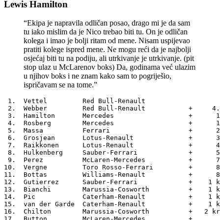
Lewis Hamilton
“Ekipa je napravila odličan posao, drago mi je da sam
tu iako mislim da je Nico trebao biti tu. On je odličan
kolega i imao je bolji ritam od mene. Nisam uspijevao
pratiti kolege ispred mene. Ne mogu reći da je najbolji
osjećaj biti tu na podiju, ali utrkivanje je utrkivanje. (pit
stop ulaz u McLarenov boks) Da, godinama već ulazim
u njihov boks i ne znam kako sam to pogriješio,
ispričavam se na tome.”
 1.  Vettel         Red Bull-Renault           

 2.  Webber         Red Bull-Renault           +     4.
 3.  Hamilton       Mercedes                   +      1
 4.  Rosberg        Mercedes                   +      1
 5.  Massa          Ferrari                    +      2
 6.  Grosjean       Lotus-Renault              +      3
 7.  Raikkonen      Lotus-Renault              +      4
 8.  Hulkenberg     Sauber-Ferrari             +      5
 9.  Perez          McLaren-Mercedes           +      7
10.  Vergne         Toro Rosso-Ferrari         +      8
11.  Bottas         Williams-Renault           +      8
12.  Gutierrez      Sauber-Ferrari             +    1 k
13.  Bianchi        Marussia-Cosworth          +    1 k
14.  Pic            Caterham-Renault           +    1 k
15.  van der Garde  Caterham-Renault           +    1 k
16.  Chilton        Marussia-Cosworth          +   2 kr
17.  Button         McLaren-Mercedes           +       