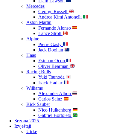
Liam Lawson
Mercedes
George Russell
Andrea Kimi Antonelli
Aston Martin
Fernando Alonso
Lance Stroll
Alpine
Pierre Gasly
Jack Doohan
Haas
Esteban Ocon
Oliver Bearman
Racing Bulls
Yuki Tsunoda
Isack Hadjar
Williams
Alexander Albon
Carlos Sainz
Kick Sauber
Nico Hulkenberg
Gabriel Bortoleto
Sezona 2025.
Izvještaji
Utrke