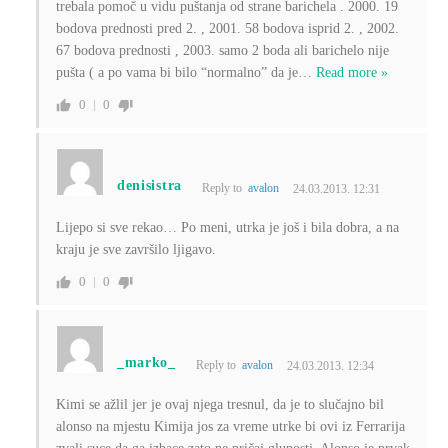
trebala pomoč u vidu puštanja od strane barichela . 2000. 19
bodova prednosti pred 2. , 2001. 58 bodova isprid 2. , 2002.
67 bodova prednosti , 2003. samo 2 boda ali barichelo nije
pušta ( a po vama bi bilo “normalno” da je
…
Read more »
0
0
denisistra
Reply to
avalon
24.03.2013. 12:31
Lijepo si sve rekao… Po meni, utrka je još i bila dobra, a na
kraju je sve završilo ljigavo.
0
0
_marko_
Reply to
avalon
24.03.2013. 12:34
Kimi se ažlil jer je ovaj njega tresnul, da je to slučajno bil
alonso na mjestu Kimija jos za vreme utrke bi ovi iz Ferrarija