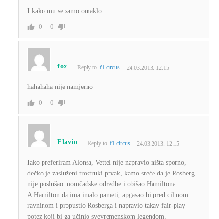
I kako mu se samo omaklo
0
0
fox
Reply to
f1 circus
24.03.2013. 12:15
hahahaha nije namjerno
0
0
Flavio
Reply to
f1 circus
24.03.2013. 12:15
Iako preferiram Alonsa, Vettel nije napravio ništa sporno,
dečko je zasluženi trostruki prvak, kamo sreće da je Rosberg
nije poslušao momčadske odredbe i obišao Hamiltona…
A Hamilton da ima imalo pameti, apgasao bi pred ciljnom
ravninom i propustio Rosberga i napravio takav fair-play
potez koji bi ga učinio svevremenskom legendom.