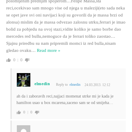
polomljenim prednjim spojlerom…Felipe Massa,sta
reci,ocekivao sam mnogo vise od njega u maleziji(eto sada neka
se opet jave svi oni navijaci koji su govorili da je massa brzi od
alonsa) mislim da je massa odvezao zalosnu utrku,ferrari je imao
bolid za pobjedu na ovoj stazi,vidite koliko je samo borbe dao
mercedes red bullu,nemoguce da je ferrari toliko zaostao…
Sjajnu priredbu su nam pripremili momci iz red bulla,nisam
gledao ovaku
…
Read more »
0
0
elmedin
Reply to
elmedin
24.03.2013. 12:12
ah da i zaboravih reci,najjaci momenat utrke mi je kada je
hamilton usao u box mcarena,zaceno sam se od smijeha…
0
0