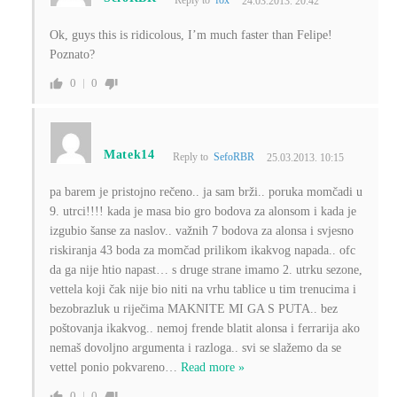
Reply to
fox
24.03.2013. 20:42
Ok, guys this is ridicolous, I’m much faster than Felipe!
Poznato?
0
0
Matek14
Reply to
SefoRBR
25.03.2013. 10:15
pa barem je pristojno rečeno.. ja sam brži.. poruka momčadi u
9. utrci!!!! kada je masa bio gro bodova za alonsom i kada je
izgubio šanse za naslov.. važnih 7 bodova za alonsa i svjesno
riskiranja 43 boda za momčad prilikom ikakvog napada.. ofc
da ga nije htio napast… s druge strane imamo 2. utrku sezone,
vettela koji čak nije bio niti na vrhu tablice u tim trenucima i
bezobrazluk u riječima MAKNITE MI GA S PUTA.. bez
poštovanja ikakvog.. nemoj frende blatit alonsa i ferrarija ako
nemaš dovoljno argumenta i razloga.. svi se slažemo da se
vettel ponio pokvareno
…
Read more »
0
0