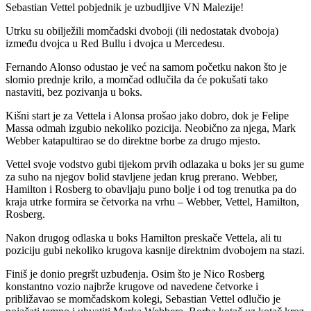
Sebastian Vettel pobjednik je uzbudljive VN Malezije!
Utrku su obilježili momčadski dvoboji (ili nedostatak dvoboja)
između dvojca u Red Bullu i dvojca u Mercedesu.
Fernando Alonso odustao je već na samom početku nakon što je
slomio prednje krilo, a momčad odlučila da će pokušati tako
nastaviti, bez pozivanja u boks.
Kišni start je za Vettela i Alonsa prošao jako dobro, dok je Felipe
Massa odmah izgubio nekoliko pozicija. Neobično za njega, Mark
Webber katapultirao se do direktne borbe za drugo mjesto.
Vettel svoje vodstvo gubi tijekom prvih odlazaka u boks jer su gume
za suho na njegov bolid stavljene jedan krug prerano. Webber,
Hamilton i Rosberg to obavljaju puno bolje i od tog trenutka pa do
kraja utrke formira se četvorka na vrhu – Webber, Vettel, Hamilton,
Rosberg.
Nakon drugog odlaska u boks Hamilton preskače Vettela, ali tu
poziciju gubi nekoliko krugova kasnije direktnim dvobojem na stazi.
Finiš je donio pregršt uzbuđenja. Osim što je Nico Rosberg
konstantno vozio najbrže krugove od navedene četvorke i
približavao se momčadskom kolegi, Sebastian Vettel odlučio je