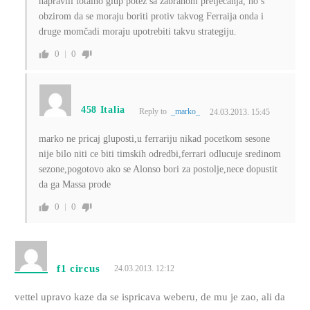
napravili totalno glup potez sa zabranom pretjecanja, no s
obzirom da se moraju boriti protiv takvog Ferraija onda i
druge momčadi moraju upotrebiti takvu strategiju.
0
0
458 Italia
Reply to
_marko_
24.03.2013. 15:45
marko ne pricaj gluposti,u ferrariju nikad pocetkom sesone
nije bilo niti ce biti timskih odredbi,ferrari odlucuje sredinom
sezone,pogotovo ako se Alonso bori za postolje,nece dopustit
da ga Massa prode
0
0
f1 circus
24.03.2013. 12:12
vettel upravo kaze da se ispricava weberu, de mu je zao, ali da