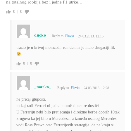
na totalnog rookija bez i jedne F1 utrke…
0
0
ducko
Reply to
Flavio
24.03.2013. 12:16
trazio je u krivoj momcadi, ron dennis je malo drugaciji lik
0
0
_marko_
Reply to
Flavio
24.03.2013. 12:28
ne pričaj gluposti.
to kaj radi Ferrari ni jedna momčad nemre dostići.
U Ferrariju nebi bilo pretjecanja i direktne borbe dobrih 10tak
krugova ka jej bilo u Mercedesu, a između ostalog Mercedes
vodi Ross Brawn otac Ferrarijevih strategija. da na kraju su