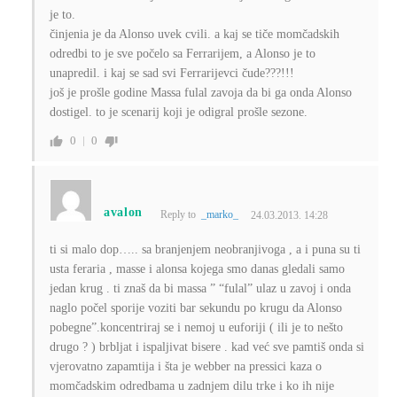
je to.
činjenia je da Alonso uvek cvili. a kaj se tiče momčadskih
odredbi to je sve počelo sa Ferrarijem, a Alonso je to
unapredil. i kaj se sad svi Ferrarijevci čude???!!!
još je prošle godine Massa fulal zavoja da bi ga onda Alonso
dostigel. to je scenarij koji je odigral prošle sezone.
0
0
avalon
Reply to
_marko_
24.03.2013. 14:28
ti si malo dop….. sa branjenjem neobranjivoga , a i puna su ti
usta feraria , masse i alonsa kojega smo danas gledali samo
jedan krug . ti znaš da bi massa ” “fulal” ulaz u zavoj i onda
naglo počel sporije voziti bar sekundu po krugu da Alonso
pobegne”.koncentriraj se i nemoj u euforiji ( ili je to nešto
drugo ? ) brbljat i ispaljivat bisere . kad već sve pamtiš onda si
vjerovatno zapamtija i šta je webber na pressici kaza o
momčadskim odredbama u zadnjem dilu trke i ko ih nije