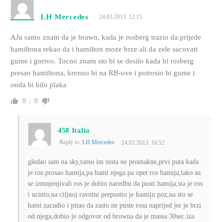
LH Mercedes
24.03.2013. 12:15
AJa samo znam da je brawn, kada je rosberg trazio da prijede
hamiltona rekao da i hamilton moze brze ali da zele sacuvati
gume i gorivo. Tocno znam sto bi se desilo kada bi rosberg
presao hamiltona, krenuo bi na RB-ove i potrosio bi gume i
onda bi bilo plaka
0
0
458 Italia
Reply to
LH Mercedes
24.03.2013. 16:52
gledao sam na sky,tamo im nista ne promakne,prvi puta kada
je ros.prosao hamija,pa hami njega pa opet ros hamija,tako su
se izmnjenjivali ros je dobio naredbu da pusti hamija,sta je ros
i ucinio,na ciljnoj ravnini prepustio je hamiju poz,na sto se
hami zacudio i pitao da zasto ne puste rosa naprijed jer je brzi
od njega,dobio je odgovor od browna da je massa 30sec.iza