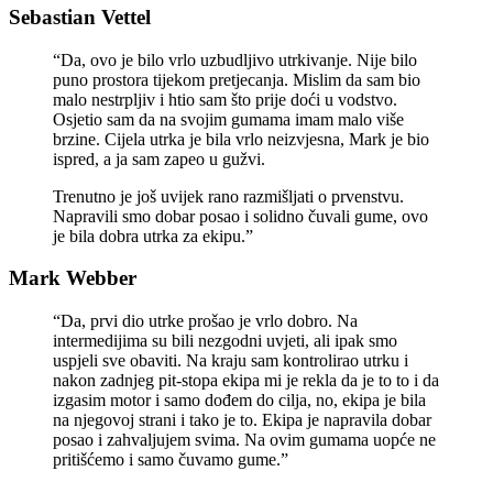
Sebastian Vettel
“Da, ovo je bilo vrlo uzbudljivo utrkivanje. Nije bilo
puno prostora tijekom pretjecanja. Mislim da sam bio
malo nestrpljiv i htio sam što prije doći u vodstvo.
Osjetio sam da na svojim gumama imam malo više
brzine. Cijela utrka je bila vrlo neizvjesna, Mark je bio
ispred, a ja sam zapeo u gužvi.
Trenutno je još uvijek rano razmišljati o prvenstvu.
Napravili smo dobar posao i solidno čuvali gume, ovo
je bila dobra utrka za ekipu.”
Mark Webber
“Da, prvi dio utrke prošao je vrlo dobro. Na
intermedijima su bili nezgodni uvjeti, ali ipak smo
uspjeli sve obaviti. Na kraju sam kontrolirao utrku i
nakon zadnjeg pit-stopa ekipa mi je rekla da je to to i da
izgasim motor i samo dođem do cilja, no, ekipa je bila
na njegovoj strani i tako je to. Ekipa je napravila dobar
posao i zahvaljujem svima. Na ovim gumama uopće ne
pritišćemo i samo čuvamo gume.”