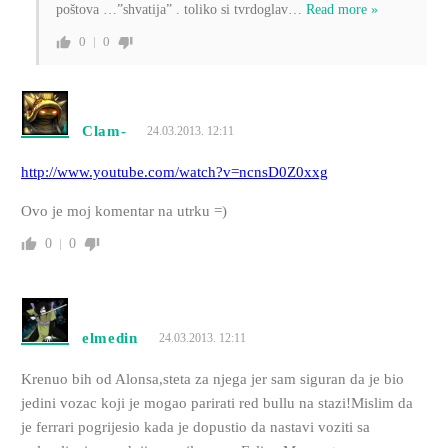
poštova …”shvatija” . toliko si tvrdoglav
…
Read more »
0
0
Clam-
24.03.2013. 12:11
http://www.youtube.com/watch?v=ncnsD0Z0xxg
Ovo je moj komentar na utrku =)
0
0
elmedin
24.03.2013. 12:11
Krenuo bih od Alonsa,steta za njega jer sam siguran da je bio
jedini vozac koji je mogao parirati red bullu na stazi!Mislim da
je ferrari pogrijesio kada je dopustio da nastavi voziti sa