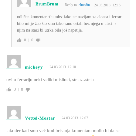
BrumBrum
Reply to
elmedin
24.03.2013. 12:16
odličan komentar :thumbs: iako ne navijam za alonsa i ferrari
bilo mi je žao što smo tako rano ostali bez njega u utrci. s
njim na stazi bi utrka bila još napetija.
0
0
mickeyy
24.03.2013. 12:10
ovi u ferrariju neki veliki mislioci, steta…steta
0
0
Vettel-Mostar
24.03.2013. 12:07
takoder kad smo već kod brisanja komentara molio bi da se