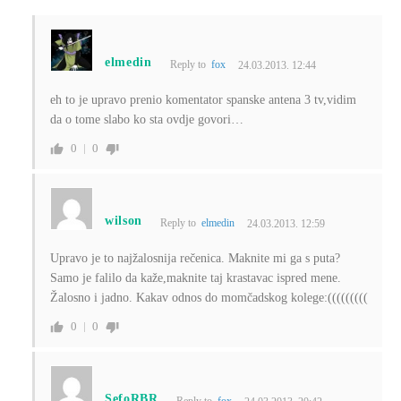
elmedin
Reply to
fox
24.03.2013. 12:44
eh to je upravo prenio komentator spanske antena 3 tv,vidim
da o tome slabo ko sta ovdje govori…
0
0
wilson
Reply to
elmedin
24.03.2013. 12:59
Upravo je to najžalosnija rečenica. Maknite mi ga s puta?
Samo je falilo da kaže,maknite taj krastavac ispred mene.
Žalosno i jadno. Kakav odnos do momčadskog kolege:(((((((((
0
0
SefoRBR