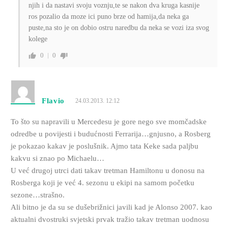
njih i da nastavi svoju voznju,te se nakon dva kruga kasnije
ros pozalio da moze ici puno brze od hamija,da neka ga
puste,na sto je on dobio ostru naredbu da neka se vozi iza svog
kolege
0
0
Flavio
24.03.2013. 12:12
To što su napravili u Mercedesu je gore nego sve momčadske
odredbe u povijesti i budućnosti Ferrarija…gnjusno, a Rosberg
je pokazao kakav je poslušnik. Ajmo tata Keke sada paljbu
kakvu si znao po Michaelu…
U već drugoj utrci dati takav tretman Hamiltonu u donosu na
Rosberga koji je već 4. sezonu u ekipi na samom početku
sezone…strašno.
Ali bitno je da su se dušebrižnici javili kad je Alonso 2007. kao
aktualni dvostruki svjetski prvak tražio takav tretman uodnosu