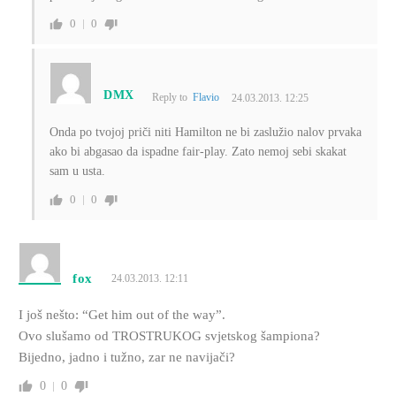
0
0
DMX
Reply to
Flavio
24.03.2013. 12:25
Onda po tvojoj priči niti Hamilton ne bi zaslužio nalov prvaka
ako bi abgasao da ispadne fair-play. Zato nemoj sebi skakat
sam u usta.
0
0
fox
24.03.2013. 12:11
I još nešto: “Get him out of the way”.
Ovo slušamo od TROSTRUKOG svjetskog šampiona?
Bijedno, jadno i tužno, zar ne navijači?
0
0