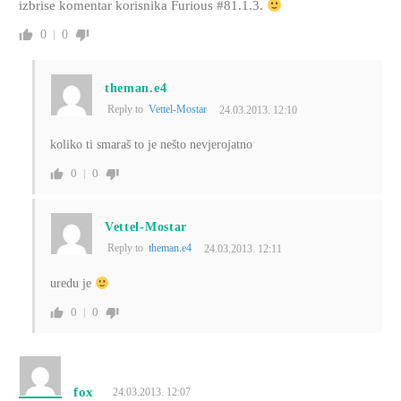
izbrise komentar korisnika Furious #81.1.3.
0
0
theman.e4
Reply to
Vettel-Mostar
24.03.2013. 12:10
koliko ti smaraš to je nešto nevjerojatno
0
0
Vettel-Mostar
Reply to
theman.e4
24.03.2013. 12:11
uredu je
0
0
fox
24.03.2013. 12:07