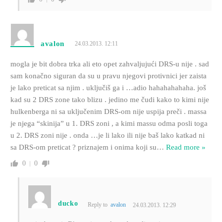
avalon
24.03.2013. 12:11
mogla je bit dobra trka ali eto opet zahvaljujući DRS-u nije . sad
sam konačno siguran da su u pravu njegovi protivnici jer zaista
je lako preticat sa njim . uključiš ga i …adio hahahahahaha. još
kad su 2 DRS zone tako blizu . jedino me čudi kako to kimi nije
hulkenberga ni sa uključenim DRS-om nije uspija preči . massa
je njega “skinija” u 1. DRS zoni , a kimi massu odma posli toga
u 2. DRS zoni nije . onda …je li lako ili nije baš lako katkad ni
sa DRS-om preticat ? priznajem i onima koji su
…
Read more »
0
0
ducko
Reply to
avalon
24.03.2013. 12:29