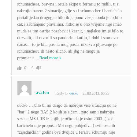
schumachera, brawna i ostale ekipe u ferrariu to radili, ti si
nabrojio barem 2 situacije, gdje su i schumacher i barrichelo
pustali jedan drugog, a bilo ih je puno vise, a onda je to bilo
cak i zabranjeno pravilima, nitko se u ono vrijeme nije imao
muda sa tim ostrije pozabavit i kaznit, i najlakse im je bilo to
dozvolit, ali otvorili su pandorinu kutiju, i dobili smo ovo
danas… to je bila posnta mog posta, nikakvo pljuvanje po
schumacheru ili nesto slicno, ali jbg ne mogu ja
promjenit
…
Read more »
0
0
avalon
Reply to
ducko
25.03.2013. 00:35
ducko … bilo bi mi drago da nabrojiš više situacija od ne
“bar” 2 nego BAŠ 2 kojih se sićam . zato sam i nabrojia
sezone MS i RB iz kojih je očito da je osim 2003. ( kad
barichelo nije propušta MS nego pobjeđiva ) svih ostalih
“zajedničkih” godina ove dvojice u ferariu schumiju nije