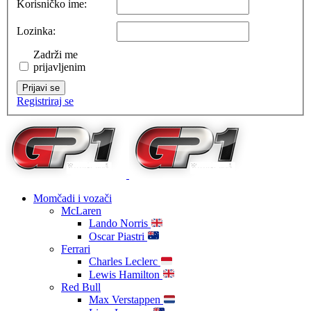
Korisničko ime:
Lozinka:
Zadrži me
prijavljenim
Prijavi se
Registriraj se
Momčadi i vozači
McLaren
Lando Norris
Oscar Piastri
Ferrari
Charles Leclerc
Lewis Hamilton
Red Bull
Max Verstappen